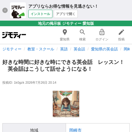
アプリならお得な情報を見逃さない！
インストール
アプリで開く
地元の掲示板 ジモティー 愛知版
愛知県
検索
ログイン
投稿
ジモティー
教室・スクール
英語
英会話
愛知県の英会話
岡崎
好きな時間に好きな時にできる英会話 レッスン！
英会話はこうして話せようになる！
投稿ID: 1k0gzk
2026年7月26日 20:14
地域
岡崎市