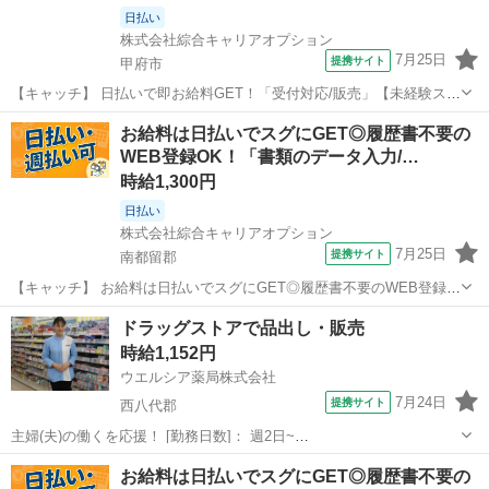
日払い
株式会社綜合キャリアオプション
7月25日
提携サイト
甲府市
【キャッチ】 日払いで即お給料GET！「受付対応/販売」【未経験スタ
ート大歓迎♪】残業ほぼナシでプラ充！少人数で馴染みやすい♪高時給
山梨
甲府市
その他
お給料は日払いでスグにGET◎履歴書不要の
1350円！ 【コメント】 製造のお仕事をお探しの方必見！ 「経験ない
WEB登録OK！「書類のデータ入力/…
けど大丈夫かな・・...
時給1,300円
日払い
株式会社綜合キャリアオプション
7月25日
提携サイト
南都留郡
【キャッチ】 お給料は日払いでスグにGET◎履歴書不要のWEB登録
OK！「書類のデータ入力/電話対応」高時給1300円！山梨県南都留郡
山梨
南都留郡
その他
ドラッグストアで品出し・販売
鳴沢村周辺！20代～40代のスタッフが多数活躍中★ 【コメント】 弊
時給1,152円
社なら事前の職場見学...
ウエルシア薬局株式会社
7月24日
提携サイト
西八代郡
主婦(夫)の働くを応援！ [勤務日数]： 週2日~
07:00~11:00/07:00~13:00/12:00~16:00/19:00~23:00 [勤務地・最寄
山梨
西八代郡
アパレル
お給料は日払いでスグにGET◎履歴書不要の
駅]： 山梨県西八代郡市川三郷町市川大門244 ウエルシ...