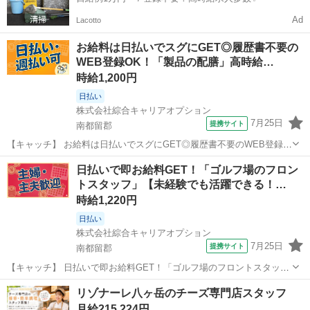
Ad
Lacotto
お給料は日払いでスグにGET◎履歴書不要の
WEB登録OK！「製品の配膳」高時給…
時給1,200円
日払い
株式会社綜合キャリアオプション
7月25日
提携サイト
南都留郡
【キャッチ】 お給料は日払いでスグにGET◎履歴書不要のWEB登録
OK！「製品の配膳」高時給1200円！山梨県南都留郡鳴沢村周辺！20代
山梨
南都留郡
その他
日払いで即お給料GET！「ゴルフ場のフロン
～40代のスタッフが多数活躍中★ 【コメント】 弊社なら事前の職場見
トスタッフ」【未経験でも活躍できる！…
学が多数！お仕事安...
時給1,220円
日払い
株式会社綜合キャリアオプション
7月25日
提携サイト
南都留郡
【キャッチ】 日払いで即お給料GET！「ゴルフ場のフロントスタッ
フ」【未経験でも活躍できる！】残業ほぼナシでプラ充！Excelのスキ
山梨
南都留郡
その他
リゾナーレ八ヶ岳のチーズ専門店スタッフ
ル活かせる！高時給1220円！ 【コメント】 製造のお仕事が豊富★未
月給215,224円
経験で働いてみたい方も...