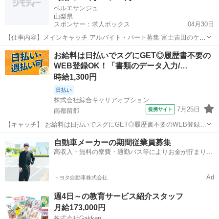
ベルエサンジュ
山梨県
スポンサー：求人ボックス
04月30日
【仕事内容】メインキャッチ アルバイト・パート募集 富士吉田のケー
キショップBELLE et SINGE(ベルエサンジュ)で一緒に働きませんか コ
アルバイト・パート
お給料は日払いでスグにGET◎履歴書不要の
メント 20代が多く活躍しています でもそのうちのほとんどが未経験か
WEB登録OK！「書類のデータ入力/…
らスタートしまし...
時給1,300円
日払い
株式会社綜合キャリアオプション
7月25日
提携サイト
南都留郡
【キャッチ】 お給料は日払いでスグにGET◎履歴書不要のWEB登録
OK！「書類のデータ入力/電話対応」高時給1300円！山梨県南都留郡
山梨
南都留郡
その他
自動車メーカーの期間従業員募集
鳴沢村周辺！20代～40代のスタッフが多数活躍中★ 【コメント】 製
高収入・無料の寮費・通勤バス等によりお金が貯まりや
造のお仕事をお探しの...
すい環境
Ad
トヨタ自動車株式会社
週4日～の教育サービス紹介スタッフ
月給173,000円
株式会社Gakken