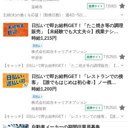
7月8日
提携サイト
韮崎市
主婦(夫)の働くを応援！ [勤務日数]： 週4日~5日
09:00~17:00/10:00~16:00/09:00~14:00/15:00~18:00 月/火/水/木/金 な
山梨
韮崎市
営業
日払いで即お給料GET！「たこ焼き等の調理
どから選べます [勤務地・最寄駅]： 山梨県韮...
販売」【未経験でも大丈夫☆】残業ナシ…
時給1,215円
日払い
株式会社綜合キャリアオプション
7月25日
提携サイト
甲府市
【キャッチ】 日払いで即お給料GET！「たこ焼き等の調理販売」【未
経験でも大丈夫☆】残業ナシでON/OFF切替☆高時給1215円！ 【コメ
山梨
甲府市
その他
日払いで即お給料GET！「レストランでの接
ント】 製造のお仕事をお探しにおススメ♪ 「未経験でも出来る仕事な
客」【誰でもはじめは初心者♪】ノー残…
いかな・・・」 ...
時給1,200円
日払い
株式会社綜合キャリアオプション
7月25日
提携サイト
南都留郡
【キャッチ】 日払いで即お給料GET！「レストランでの接客」【誰で
もはじめは初心者♪】ノー残業でフリータイム！落ち着く少人数の職
山梨
南都留郡
その他
自動車メーカーの期間従業員募集
場！高時給1200円！ 【コメント】 製造のお仕事が豊富★未経験で働