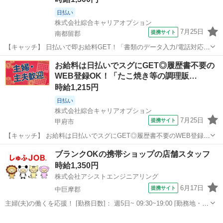
日払い
株式会社綜合キャリアオプション
7月25日
提携サイト
南都留郡
【キャッチ】 日払いで即お給料GET！「書類のデータ入力/電話対応」
【経験活かしてステップUP！！】残業基本ナシで趣味・遊びも充実♪
山梨
南都留郡
その他
お給料は日払いでスグにGET◎履歴書不要の
高時給1300円！ 【コメント】 ＼大手人材派遣会社で働きませんか♪／
WEB登録OK！「たこ焼き等の調理販…
「新しい職場は不...
時給1,215円
日払い
株式会社綜合キャリアオプション
7月25日
提携サイト
甲府市
【キャッチ】 お給料は日払いでスグにGET◎履歴書不要のWEB登録
OK！「たこ焼き等の調理販売」高時給1215円！甲府周辺！20代～40
山梨
甲府市
その他
ブランクOKの携帯ショップの店舗スタッフ
代のスタッフが多数活躍中★ 【コメント】 ＼大手人材派遣会社で働き
時給1,350円
ませんか♪／ 「新...
株式会社アシストエンジニアリング
6月17日
提携サイト
中巨摩郡
主婦(夫)の働くを応援！ [勤務日数]： 週5日~ 09:30~19:00 [勤務地・最
寄駅]： 山梨県中巨摩郡昭和町飯喰／西条 株式会社アシストエンジニ
山梨
中巨摩郡
携帯ショップ