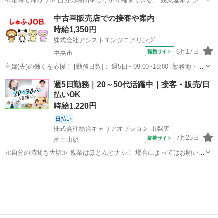
≪定時で帰ろう≫ 自分の時間をしっかり確保できる、 残業基本ナシの
お仕事♪ ≪経験者優遇≫ これまでの経験を活かしませんか？ ブランク
山梨
南都留郡
その他
中古車販売店での接客や案内
があっても大丈夫♪ 経験はちょっとだけ…という方もOK！ 制服がある
時給1,350円
と毎日の服選びに悩まず...
株式会社アシストエンジニアリング
6月17日
提携サイト
中央市
主婦(夫)の働くを応援！ [勤務日数]： 週5日~ 09:00~18:00 [勤務地・最
寄駅]： 山梨県中央市浅利 株式会社アシストエンジニアリング（派遣
山梨
中央市
その他
週5日勤務｜20～50代活躍中｜接客・販売/日
元） [職種名]：中古車販売店での接客や案内 [求人概要]...
払いOK
時給1,220円
日払い
株式会社綜合キャリアオプション 山梨店
7月25日
提携サイト
富士山駅
≪自分の時間も大切≫ 残業はほとんどナシ！ 場合によってはお願いす
ることもあります♪ ≪ラクラク制服アリ≫ 制服があるので、 毎日の服
山梨
南都留郡
富士山駅
その他
装の悩み解消♪ ≪未経験OKの仕事≫ 新しいことにチャレンジするのは
不安だけど、 しっかり...