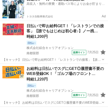
高収入・無料の寮費・通勤バス等によりお金が貯まりや
いてみたい方も大歓迎！ ...
すい環境
Ad
トヨタ自動車株式会社
日払いで即お給料GET！「レストランでの接
客」【誰でもはじめは初心者♪】ノー残…
時給1,200円
日払い
株式会社綜合キャリアオプション
7月25日
提携サイト
南都留郡
【キャッチ】 日払いで即お給料GET！「レストランでの接客」【誰で
もはじめは初心者♪】ノー残業でフリータイム！落ち着く少人数の職
山梨
南都留郡
その他
お給料は日払いでスグにGET◎履歴書不要の
場！高時給1200円！ 【コメント】 弊社なら事前の職場見学が多数！
WEB登録OK！「ゴルフ場のフロント…
お仕事安心スタート★★ ...
時給1,220円
日払い
株式会社綜合キャリアオプション
7月25日
提携サイト
南都留郡
【キャッチ】 お給料は日払いでスグにGET◎履歴書不要のWEB登録
OK！「ゴルフ場のフロントスタッフ」高時給1220円！富士山周辺！20