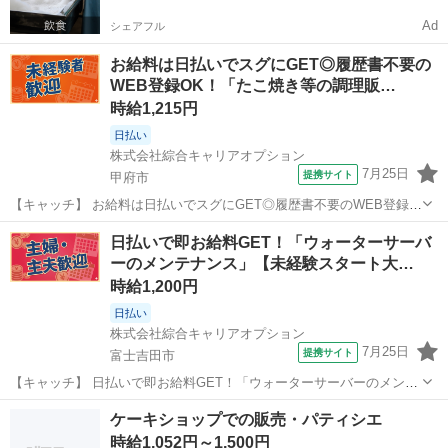
Ad
シェアフル
お給料は日払いでスグにGET◎履歴書不要の
WEB登録OK！「たこ焼き等の調理販…
時給1,215円
日払い
株式会社綜合キャリアオプション
7月25日
提携サイト
甲府市
【キャッチ】 お給料は日払いでスグにGET◎履歴書不要のWEB登録
OK！「たこ焼き等の調理販売」高時給1215円！甲府周辺！20代～40
山梨
甲府市
その他
日払いで即お給料GET！「ウォーターサーバ
代のスタッフが多数活躍中★ 【コメント】 製造のお仕事をお探しにお
ーのメンテナンス」【未経験スタート大…
ススメ♪ 「未経験...
時給1,200円
日払い
株式会社綜合キャリアオプション
7月25日
提携サイト
富士吉田市
【キャッチ】 日払いで即お給料GET！「ウォーターサーバーのメンテ
ナンス」【未経験スタート大歓迎♪】残業ナシでON/OFF切替☆高時給
山梨
富士吉田市
その他
ケーキショップでの販売・パティシエ
1200円！ 【コメント】 製造のお仕事をお探しの方必見！ 「経験ない
時給1,052円～1,500円
けど大丈夫かな・...