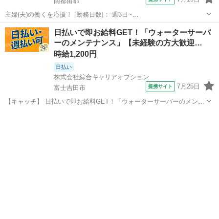
南都留郡
主婦(夫)の働くを応援！ [勤務日数]： 週3日~
07:30~11:00/14:00~19:30/09:30~13:00/13:00~17:15 月/火/水/木/金 な
山梨
南都留郡
その他
日払いで即お給料GET！「ウォーターサーバ
どから選べます [勤務地・最寄駅]： 山梨県南都留...
ーのメンテナンス」【未経験の方大歓迎…
時給1,200円
日払い
株式会社綜合キャリアオプション
7月25日
提携サイト
富士吉田市
【キャッチ】 日払いで即お給料GET！「ウォーターサーバーのメンテ
ナンス」【未経験の方大歓迎♪】残業基本ナシ！プライベートも充実♪
山梨
富士吉田市
その他
高時給1200円！ 【コメント】 製造のお仕事をお探しの方必見！ 「経
験ないけど大丈夫かな...