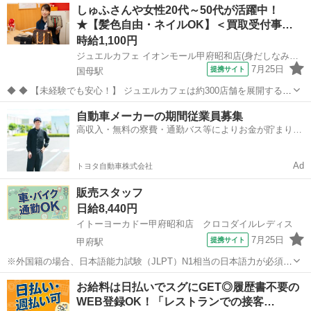
山梨
南都留郡
その他
しゅふさんや女性20代～50代が活躍中！
代～40代のスタッフが多数活躍中★ 【コメント】 製造のお仕事をお探
★【髪色自由・ネイルOK】＜買取受付事…
しの方必見！ 「...
時給1,100円
ジュエルカフェ イオンモール甲府昭和店(身だしなみ自由2)
7月25日
提携サイト
国母駅
◆ ◆ 【未経験でも安心！】 ジュエルカフェは約300店舗を展開する業
界大手企業です。アルバイトやパートの方でも社会保険、有給、育休
山梨
中巨摩郡
国母駅
アパレル
自動車メーカーの期間従業員募集
等の制度もしっかり整えています。女性スタッフも全国600名以上在籍
高収入・無料の寮費・通勤バス等によりお金が貯まりや
し、常に働きやすい環境...
すい環境
Ad
トヨタ自動車株式会社
販売スタッフ
日給8,440円
イトーヨーカドー甲府昭和店 クロコダイルレディス
7月25日
提携サイト
甲府駅
※外国籍の場合、日本語能力試験（JLPT）N1相当の日本語力が必須で
す。 (Foreign nationals must have Japanese language proficiency
山梨
中巨摩郡
甲府駅
その他
お給料は日払いでスグにGET◎履歴書不要の
equivalent to or...
WEB登録OK！「レストランでの接客…