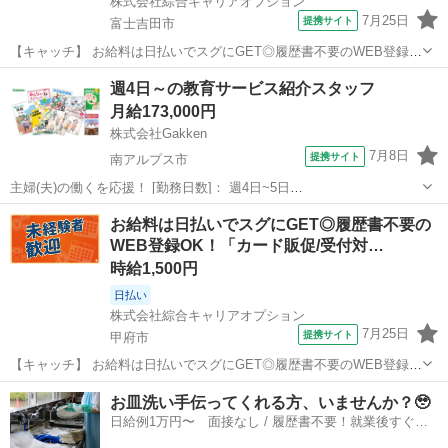
株式会社綜合キャリアオプション
7月25日
提携サイト
富士吉田市
【キャッチ】 お給料は日払いでスグにGET◎履歴書不要のWEB登録
OK！「ウォーターサーバーのメンテナンス」高時給1200円！富士急ハ
山梨
富士吉田市
その他
週4日～の教育サービス紹介スタッフ
イランド周辺！20代～40代のスタッフが多数活躍中★ 【コメント】
月給173,000円
製造のお仕事をお探し...
株式会社Gakken
7月8日
提携サイト
南アルプス市
主婦(夫)の働くを応援！ [勤務日数]： 週4日~5日
09:00~17:00/10:00~16:00/09:00~14:00/15:00~18:00 月/火/水/木/金 な
山梨
南アルプス市
営業
お給料は日払いでスグにGET◎履歴書不要の
どから選べます [勤務地・最寄駅]： 山梨県南...
WEB登録OK！「カード販促/受付対…
時給1,500円
日払い
株式会社綜合キャリアオプション
7月25日
提携サイト
甲府市
【キャッチ】 お給料は日払いでスグにGET◎履歴書不要のWEB登録
OK！「カード販促/受付対応」高時給1500円！甲府周辺！20代～40代
山梨
甲府市
その他
お皿洗い手伝ってくれる方、いませんか？🥹
のスタッフが多数活躍中★ 【コメント】 弊社なら事前の職場見学が多
日給例1万円〜 面接なし / 履歴書不要！就業後すぐに
数！お仕事安心スタ...
お給料がもらえる✨