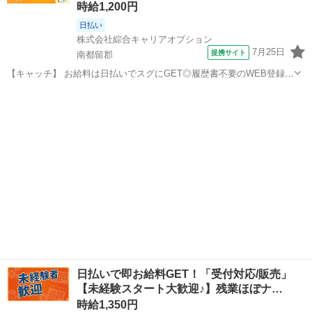
時給1,200円
日払い
株式会社綜合キャリアオプション
7月25日
提携サイト
南都留郡
【キャッチ】 お給料は日払いでスグにGET◎履歴書不要のWEB登録
OK！「レストランでの接客」高時給1200円！河口湖周辺！20代～40
山梨
南都留郡
その他
代のスタッフが多数活躍中★ 【コメント】 弊社なら事前の職場見学が
多数！お仕事安心スタ...
日払いで即お給料GET！「受付対応/販売」
【未経験スタート大歓迎♪】残業ほぼナ…
時給1,350円