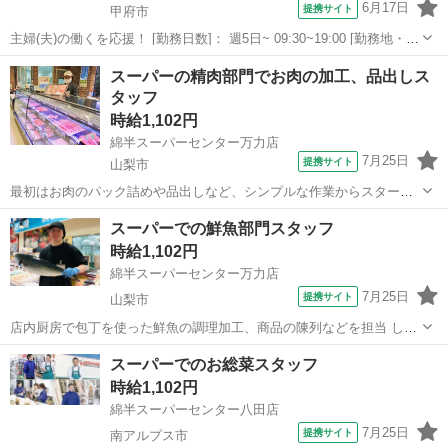
6月17日
提携サイト
甲府市
主婦(夫)の働くを応援！ [勤務日数]： 週5日~ 09:30~19:00 [勤務地・最
寄駅]： 山梨県甲府市志田字柿木／西八幡 株式会社アシストエンジニ
山梨
甲府市
携帯ショップ
スーパーの精肉部門でお肉の加工、品出しス
アリング（派遣元） [職種名]：携帯ショップの店舗スタッフ ...
タッフ
時給1,102円
綿半スーパーセンター万力店
7月25日
提携サイト
山梨市
最初はお肉のパック詰めや品出しなど、シンプルな作業からスタート
します。 包丁を使う作業は慣れてから少しずつお任せするので、未経
山梨
山梨市
コンビニ
スーパーでの鮮魚部門スタッフ
験の方も安心です。 接客は少なめで、コツコツ進める裏方作業が中心
時給1,102円
です。 分からないことはすぐに聞...
綿半スーパーセンター万力店
7月25日
提携サイト
山梨市
店内厨房で包丁を使った鮮魚の調理加工、商品の陳列などを担当 して
頂きます。 経験が無い方でも丁寧に研修・指導致しますので安心して
山梨
山梨市
コンビニ
スーパーでのお総菜スタッフ
お仕事 スタートできます。 技術が身に付けば仕事の幅も広がり、キャ
時給1,102円
リアアップできます！ アルバ...
綿半スーパーセンター八田店
7月25日
提携サイト
南アルプス市