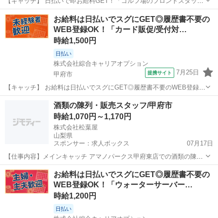
【キャッチ】 日払いで即お給料GET！「ゴルフ場のフロントスタッ
フ」【未経験でも活躍できる！】残業ほぼナシでプラ充！Excelのスキ
山梨
南都留郡
その他
お給料は日払いでスグにGET◎履歴書不要の
ル活かせる！高時給1220円！ 【コメント】 製造のお仕事が豊富★未
WEB登録OK！「カード販促/受付対…
経験で働いてみたい方も...
時給1,500円
日払い
株式会社綜合キャリアオプション
7月25日
提携サイト
甲府市
【キャッチ】 お給料は日払いでスグにGET◎履歴書不要のWEB登録
OK！「カード販促/受付対応」高時給1500円！甲府周辺！20代～40代
山梨
甲府市
その他
酒類の陳列・販売スタッフ/甲府市
のスタッフが多数活躍中★ 【コメント】 製造のお仕事が豊富★未経験
時給1,070円～1,170円
で働いてみたい方も...
株式会社松葉屋
山梨県
スポンサー：求人ボックス
07月17日
【仕事内容】メインキャッチ アマノパークス甲府東店での酒類の陳
列・販売スタッフ大募集! 知識や経験は一切不要。就業時間や、日数は
アルバイト・パート
お給料は日払いでスグにGET◎履歴書不要の
お気軽にご相談ください。 先輩スタッフがしっかりサポートします!
WEB登録OK！「ウォーターサーバー…
希望考慮シフト! コメント 内容 ・...
時給1,200円
日払い