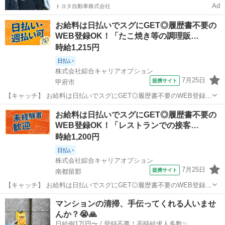
Ad
トヨタ自動車株式会社
お給料は日払いでスグにGET◎履歴書不要の
WEB登録OK！「たこ焼き等の調理販…
時給1,215円
日払い
株式会社綜合キャリアオプション
7月25日
提携サイト
甲府市
【キャッチ】 お給料は日払いでスグにGET◎履歴書不要のWEB登録
OK！「たこ焼き等の調理販売」高時給1215円！甲府周辺！20代～40
山梨
甲府市
その他
お給料は日払いでスグにGET◎履歴書不要の
代のスタッフが多数活躍中★ 【コメント】 製造のお仕事をお探しの方
WEB登録OK！「レストランでの接客…
必見！ 「経験ない...
時給1,200円
日払い
株式会社綜合キャリアオプション
7月25日
提携サイト
南都留郡
【キャッチ】 お給料は日払いでスグにGET◎履歴書不要のWEB登録
OK！「レストランでの接客」高時給1200円！河口湖周辺！20代～40
山梨
南都留郡
その他
マンションの清掃、手伝ってくれる人いませ
代のスタッフが多数活躍中★ 【コメント】 弊社なら事前の職場見学が
んか？😭🙏
多数！お仕事安心スタ...
日給例1万円〜 / 登録不要！高時給求人多数✨