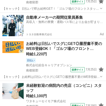
7月25日
提携サイト
南都留郡
【キャッチ】 日払いで即お給料GET！「ゴルフ場のフロントスタッ
フ」【未経験でも活躍できる！】残業ほぼナシでプラ充！Excelのスキ
山梨
南都留郡
その他
自動車メーカーの期間従業員募集
ル活かせる！高時給1220円！ 【コメント】 製造のお仕事が豊富★未
高収入・無料の寮費・通勤バス等によりお金が貯まりや
経験で働いてみたい方も...
すい環境
Ad
トヨタ自動車株式会社
お給料は日払いでスグにGET◎履歴書不要の
WEB登録OK！「ゴルフ場のフロント…
時給1,220円
日払い
株式会社綜合キャリアオプション
7月25日
提携サイト
南都留郡
【キャッチ】 お給料は日払いでスグにGET◎履歴書不要のWEB登録
OK！「ゴルフ場のフロントスタッフ」高時給1220円！富士山周辺！20
山梨
南都留郡
その他
未経験歓迎の病院内の売店（コンビニ）スタ
代～40代のスタッフが多数活躍中★ 【コメント】 製造のお仕事をお探
ッフ
しの方必見！ 「...
時給1,100円
ワタキューセイモア株式会社
7月19日
提携サイト