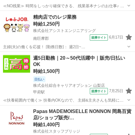
≪NO残業≫ 時間をしっかり確保できる、 残業基本ナシのお仕事♪ オ
ンとオフをきっちり切り替えたい方にオススメ！ ≪初めての仕事だけ
山梨
甲府市
甲府駅
その他
精肉店でのレジ業務
ど自分にもできそう≫ 新しいことにチャレンジするのは不安だけど、
時給1,250円
しっかり働く環境が整ってい...
株式会社アシストエンジニアリング
6月17日
提携サイト
南巨摩郡
主婦(夫)の働くを応援！ [勤務日数]： 週2日~
12:00~17:00/12:00~16:00/13:00~17:00 [勤務地・最寄駅]： 山梨県南巨
山梨
南巨摩郡
その他
週5日勤務｜20～50代活躍中｜販売/日払い
摩郡富士川町青柳町 株式会社アシストエンジニアリング（派遣元）...
OK
時給1,500円
日払い
株式会社綜合キャリアオプション 山梨店
7月25日
提携サイト
甲府駅
≪扶養範囲内で働く≫ 扶養内OKなので、 主婦&主夫さんも気軽にご
応募くださいね♪ ≪ほぼ定時で帰れる≫ 時間をしっかり確保できる、
山梨
甲府市
甲府駅
その他
Papas MADEMOISELLE NONNON 岡島百貨
残業基本ナシのお仕事♪ オンとオフをきっちり切り替えたい方にオス
店/ショップ販売/…
スメ！ ≪動きやすい制服ア...
時給1,400円
株式会社スタッフブリッジ