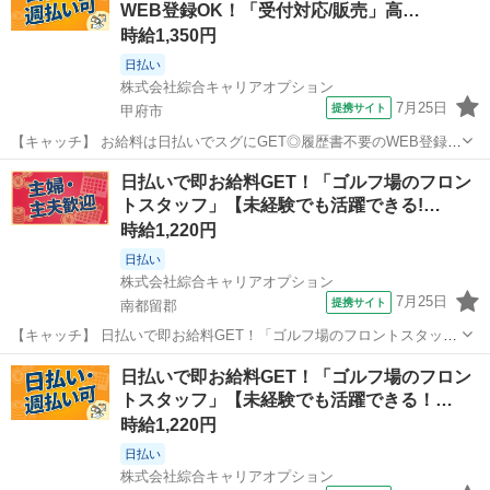
WEB登録OK！「受付対応/販売」高…
時給1,350円
日払い
株式会社綜合キャリアオプション
7月25日
提携サイト
甲府市
【キャッチ】 お給料は日払いでスグにGET◎履歴書不要のWEB登録
OK！「受付対応/販売」高時給1350円！長野(ＪＲ・しなの)周辺！20代
山梨
甲府市
その他
日払いで即お給料GET！「ゴルフ場のフロン
～40代のスタッフが多数活躍中★ 【コメント】 弊社なら事前の職場見
トスタッフ」【未経験でも活躍できる!…
学が多数！お仕...
時給1,220円
日払い
株式会社綜合キャリアオプション
7月25日
提携サイト
南都留郡
【キャッチ】 日払いで即お給料GET！「ゴルフ場のフロントスタッ
フ」【未経験でも活躍できる!】残業ほぼナシでプラ充!Excelのスキル
山梨
南都留郡
その他
日払いで即お給料GET！「ゴルフ場のフロン
活かせる!高時給1220円！ 【コメント】 弊社なら事前の職場見学が多
トスタッフ」【未経験でも活躍できる！…
数！お仕事安心スタ...
時給1,220円
日払い
株式会社綜合キャリアオプション