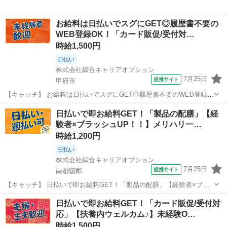
お給料は日払いでスグにGET◎履歴書不要の
WEB登録OK！「カード販促/受付対…
時給1,500円
日払い
株式会社綜合キャリアオプション
7月25日
提携サイト
甲府市
【キャッチ】 お給料は日払いでスグにGET◎履歴書不要のWEB登録
OK！「カード販促/受付対応」高時給1500円！甲府周辺！20代～40代
山梨
甲府市
その他
日払いで即お給料GET！「製品の配膳」【経
のスタッフが多数活躍中★ 【コメント】 製造のお仕事が豊富★未経験
験者×ブラッシュUP！！】メリハリ一…
で働いてみたい方も...
時給1,200円
日払い
株式会社綜合キャリアオプション
7月25日
提携サイト
南都留郡
【キャッチ】 日払いで即お給料GET！「製品の配膳」【経験者×ブラ
ッシュUP！！】メリハリ一番・ノー残業♪高時給1200円！ 【コメン
山梨
南都留郡
その他
日払いで即お給料GET！「カード販促/受付対
ト】 ＼大手人材派遣会社で働きませんか♪／ 「新しい職場は不
応」【扶養内ウェルカム♪】未経験O…
安・・・」 「経験はないけ...
時給1,500円