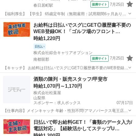
7月25日
提携サイト
春日居町駅
【福利厚生】 【学生】 65歳定年制（無期雇用：試用期間6ヶ月あり）
※以降も延長制度あり 交通費規定内支給、無料駐車場完備 有給休暇制
山梨
山梨市
春日居町駅
その他
お給料は日払いでスグにGET◎履歴書不要の
度 【一般】 65歳定年制（無期雇用：試用期間6ヶ月あり）※以降も延
WEB登録OK！「ゴルフ場のフロント…
長制度あり 交通費規...
時給1,220円
日払い
株式会社綜合キャリアオプション
7月25日
提携サイト
南都留郡
【キャッチ】 お給料は日払いでスグにGET◎履歴書不要のWEB登録
OK！「ゴルフ場のフロントスタッフ」高時給1220円！富士山周辺！20
山梨
南都留郡
その他
酒類の陳列・販売スタッフ/甲斐市
代～40代のスタッフが多数活躍中★ 【コメント】 製造のお仕事が豊富
時給1,070円～1,170円
★未経験で働いてみ...
株式会社松葉屋
山梨県
スポンサー：求人ボックス
07月17日
【仕事内容】メインキャッチ 年齢・性別不問!アマノパークス竜王店内
での酒類の陳列・販売スタッフ大募集! 知識や経験は一切不要。就業時
アルバイト・パート
日払いで即お給料GET！「書類のデータ入力/
間や、日数はお気軽にご相談ください。 先輩スタッフがしっかりサポ
電話対応」【経験活かしてステップU…
ートします! 希望考慮シフト! コ...
時給1,300円