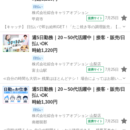
日払い
株式会社綜合キャリアオプション
7月25日
提携サイト
甲府市
【キャッチ】 日払いで即お給料GET！「たこ焼き等の調理販売」【未
経験スタートOK!】残業基本ナシ!プライベートも充実♪高時給1215
山梨
甲府市
その他
週5日勤務｜20～50代活躍中｜接客・販売/日
円！ 【コメント】 弊社なら事前の職場見学が多数！お仕事安心スター
払いOK
ト★★ 「派遣では働...
時給1,220円
日払い
株式会社綜合キャリアオプション 山梨店
7月25日
提携サイト
富士山駅
≪自分の時間も大切≫ 残業はほとんどナシ！ 場合によってはお願いす
ることもあります♪ ≪ラクラク制服アリ≫ 制服があるので、 毎日の服
山梨
南都留郡
富士山駅
その他
週5日勤務｜20～50代活躍中｜接客・販売/日
装の悩み解消♪ ≪未経験OKの仕事≫ 新しいことにチャレンジするのは
払いOK
不安だけど、 しっかり...
時給1,300円
日払い
株式会社綜合キャリアオプション 山梨店
7月25日
提携サイト
南都留郡