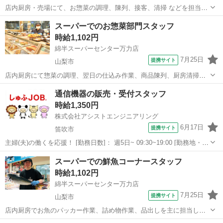
店内厨房・売場にて、お惣菜の調理、陳列、接客、清掃 などを担当し
て頂きます。 経験が無い方でも丁寧に研修しますので安心してお仕事
山梨
南アルプス市
コンビニ
スーパーでのお惣菜部門スタッフ
スタート できます！ 技術が身付けば仕事の幅も広がり、キャリアアッ
時給1,102円
プできます！！ アルバイト,...
綿半スーパーセンター万力店
7月25日
提携サイト
山梨市
店内厨房にて惣菜の調理、翌日の仕込み作業、商品陳列、厨房清掃な
どを担当して頂きます。 経験が無い方でも丁寧に研修しますので安心
山梨
山梨市
コンビニ
通信機器の販売・受付スタッフ
してお仕事スタート できます！ 技術が身付けば仕事の幅も広がり、キ
時給1,350円
ャリアアップできます！！ アル...
株式会社アシストエンジニアリング
6月17日
提携サイト
笛吹市
主婦(夫)の働くを応援！ [勤務日数]： 週5日~ 09:30~19:00 [勤務地・最
寄駅]： 山梨県笛吹市石和町窪中島 株式会社アシストエンジニアリン
山梨
笛吹市
携帯ショップ
スーパーでの鮮魚コーナースタッフ
グ（派遣元） [職種名]：通信機器の販売・受付スタッフ [...
時給1,102円
綿半スーパーセンター万力店
7月25日
提携サイト
山梨市
店内厨房でお魚のパッカー作業、詰め物作業、品出しを主に担当して
頂くスタッフを募集しています。 ※包丁を使った作業はございませ