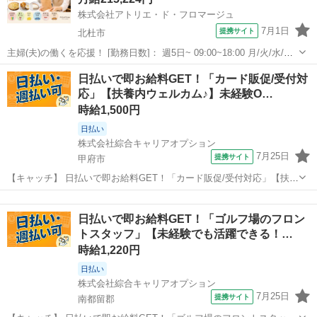
株式会社アトリエ・ド・フロマージュ
7月1日
提携サイト
北杜市
主婦(夫)の働くを応援！ [勤務日数]： 週5日~ 09:00~18:00 月/火/水/木/
金/土/日 などから選べます [勤務地・最寄駅]： 山梨県北杜市小淵沢町
山梨
北杜市
その他
日払いで即お給料GET！「カード販促/受付対
129-1 ピーマン通り内 アトリエ・ド・フロマージュ ...
応」【扶養内ウェルカム♪】未経験O…
時給1,500円
日払い
株式会社綜合キャリアオプション
7月25日
提携サイト
甲府市
【キャッチ】 日払いで即お給料GET！「カード販促/受付対応」【扶養
内ウェルカム♪】未経験OK！ビギナー活躍中♪残業ナシでON/OFF切替
山梨
甲府市
その他
☆高時給1500円！ 【コメント】 製造のお仕事が豊富★未経験で働い
日払いで即お給料GET！「ゴルフ場のフロン
てみたい方も大歓...
トスタッフ」【未経験でも活躍できる！…
時給1,220円
日払い
株式会社綜合キャリアオプション
7月25日
提携サイト
南都留郡