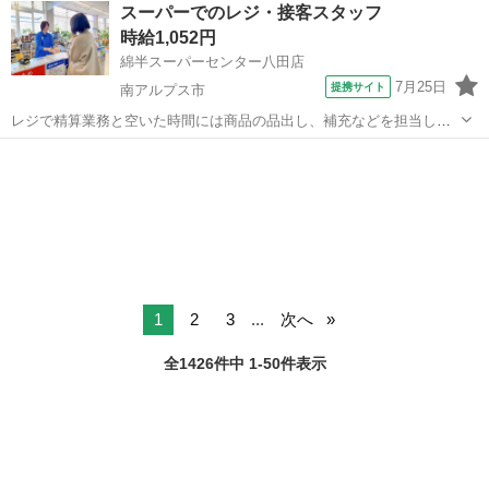
山梨
山梨市
コンビニ
スーパーでのレジ・接客スタッフ
ん。 経験者の方は勿論、経験が無い方でも丁寧に研修・指導致します
時給1,052円
ので安心してお仕事スタートできます...
綿半スーパーセンター八田店
7月25日
提携サイト
南アルプス市
レジで精算業務と空いた時間には商品の品出し、補充などを担当して
もらいます。 未経験でも大丈夫です。 分からないことは先輩スタッフ
山梨
南アルプス市
コンビニ
に聞いて下さいね。 アルバイト,パート ◎待遇 社会保険(雇用・労災・
健康・厚生年金) 交通...
1
2
3
...
次へ
全1426件中 1-50件表示