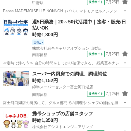
7月25日
提携サイト
甲府駅
Papas MADEMOISELLE NONNON（パパス マドモアゼルノンノン）
岡島百貨店にてご勤務いただきます。-----------------------------------------------
山梨
甲府市
甲府駅
アパレル
週5日勤務｜20～50代活躍中｜接客・販売/日
-------...
払いOK
時給1,300円
日払い
株式会社綜合キャリアオプション 山梨店
7月25日
提携サイト
南都留郡
≪定時で帰ろう≫ 自分の時間をしっかり確保できる、 残業基本ナシの
お仕事♪ ≪経験者優遇≫ これまでの経験を活かしませんか？ ブランク
山梨
南都留郡
その他
スーパー内厨房での調理、調理補佐
があっても大丈夫♪ 経験はちょっとだけ…という方もOK！ 制服がある
時給1,152円
と毎日の服選びに悩まず...
綿半スーパーセンター富士河口湖店
7月25日
提携サイト
南都留郡
富士河口湖店の厨房にて、グルメ部門での調理や シェフの補佐を担当
していただきます。 グルメ部門では、通常の惣菜の他に 店舗に並ぶ旬
山梨
南都留郡
コンビニ
携帯ショップの店舗スタッフ
の食材を使いシェフが作るレストランメニューを 提供しております!
時給1,350円
アルバイト,パート ◎待...
株式会社アシストエンジニアリング