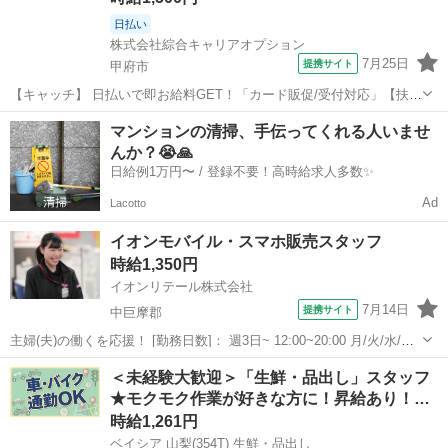
日払い
株式会社綜合キャリアオプション
7月25日
提携サイト
甲府市
【キャッチ】 日払いで即お給料GET！「カード販促/受付対応」【扶養
内ウェルカム♪】未経験OK!ビギナー活躍中♪残業ナシでON/OFF切替☆
山梨
甲府市
その他
マンションの清掃、手伝ってくれる人いませ
高時給1500円！ 【コメント】 ＼大手人材派遣会社で働きませんか♪／
んか？😭🙏
「新しい...
日給例1万円〜 / 登録不要！高時給求人多数✨
Ad
Lacotto
イオンモバイル・スマホ販売スタッフ
時給1,350円
イオンリテール株式会社
7月14日
提携サイト
中巨摩郡
主婦(夫)の働くを応援！ [勤務日数]： 週3日~ 12:00~20:00 月/火/水/木/
金/土/日 などから選べます [勤務地・最寄駅]： 山梨県中巨摩郡昭和町
山梨
中巨摩郡
携帯ショップ
＜未経験大歓迎＞「生鮮・品出し」スタッフ
飯喰1505-1 イオンモバイル甲府昭和店【10560】...
★モクモク作業が好きな方に！昇給あり！…
時給1,261円
ベイシア 山梨(354T) 生鮮・品出し