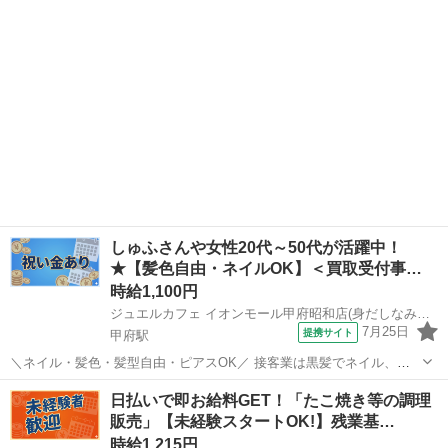
アリング（派遣元） [職種名]：携帯ショップの店舗スタッフ ...
しゅふさんや女性20代～50代が活躍中！
★【髪色自由・ネイルOK】＜買取受付事…
時給1,100円
ジュエルカフェ イオンモール甲府昭和店(身だしなみ自由2)
7月25日
提携サイト
甲府駅
＼ネイル・髪色・髪型自由・ピアスOK／ 接客業は黒髪でネイル、ア
クセサリー禁止なお店が多いけど ジュエルカフェでは、すべてが自由
山梨
中巨摩郡
甲府駅
アパレル
日払いで即お給料GET！「たこ焼き等の調理
です★ オシャレをしながらあなたらしく働けます！ ※常識の範囲内で
販売」【未経験スタートOK!】残業基…
お願いします。 ★月10万以...
時給1,215円