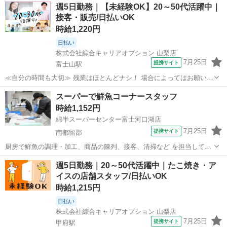
週5日勤務｜【未経験OK】20～50代活躍中｜
接客・販売/日払いOK
時給1,220円
日払い
株式会社綜合キャリアオプション 山梨店
7月25日
提携サイト
富士山駅
≪自分の時間も大切≫ 残業はほとんどナシ！ 場合によってはお願いす
ることもあります♪ ≪ラクラク制服アリ≫ 制服があるので、 毎日の服
山梨
南都留郡
富士山駅
その他
スーパーで鮮魚コーナースタッフ
装の悩み解消♪ ≪未経験OKの仕事≫ 新しいことにチャレンジするのは
時給1,152円
不安だけど、 しっかり...
綿半スーパーセンター富士河口湖店
7月25日
提携サイト
南都留郡
厨房で鮮魚の調理・加工、商品の陳列、接客、清掃など を担当して頂
きます。 技術が身に付けば仕事の幅も広がり、キャリアアップできま
山梨
南都留郡
コンビニ
週5日勤務｜20～50代活躍中｜たこ焼き・ア
す。 アルバイト,パート ＜待遇＞ 社会保険(雇用・労災・健康・厚生年
イスの店舗スタッフ/日払いOK
金) 土日祝手当あり ...
時給1,215円
日払い
株式会社綜合キャリアオプション 山梨店
7月25日
提携サイト
甲府駅