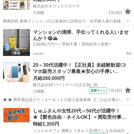
株式会社オフィスグローヴ
大和駅
7月24日
業務内容 新築マンションの入居者向け説明会で、住宅購入者の皆様に
インターネット設備について分かりやすくご説明していただくお仕事
神奈川
大和市
大和駅
販売
スタッフ
マンションの清掃、手伝ってくれる人いませ
です。入居前の大切な時期に、新しい住環境での快適なインターネッ
んか？😭🙏
トをサポートする重要な役割を担っ...
日給例1万円〜 / 登録不要！高時給求人多数✨
Ad
Lacotto
20～30代活躍中！【正社員】未経験歓迎!ス
マホ販売スタッフ募集★安心の手厚い…
月給260,000円
株式会社APパートナーズ(正社員)_56
7月19日
提携サイト
川崎駅
◆ ◆ 携帯電話及びインターネットの加入促進業務 【このお仕事のお
すすめポイント】 ・ゼロからでも始められる充実の研修制度！ ・分か
神奈川
川崎市
川崎駅
携帯ショップ
しゅふさんや女性20代～50代が活躍中！
らないことは先輩スタッフにすぐ聞ける！手厚いサポート体制あり！
★【髪色自由・ネイルOK】＜買取受付事…
・働きやすい環境で長く...
時給1,350円
ジュエルカフェ 湘南とうきゅう店(身だしなみ自由2)