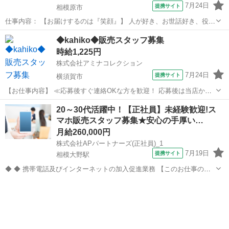
7月24日
提携サイト
相模原市
仕事内容： 【お届けするのは『笑顔』】 人が好き、お世話好き、役に
立てると嬉しい。 そんな方が大活躍できる仕事です。 仲間とワイワイ
神奈川
相模原市
営業
◆kahiko◆販売スタッフ募集
学びながら お客様の暮らしのハッピーを想像し、実現のお手伝いをす
時給1,225円
ることで 「ありがとう」と...
株式会社アミナコレクション
7月24日
提携サイト
横須賀市
【お仕事内容】 ≪応募後すぐ連絡OKな方を歓迎！ 応募後は当店から
お電話・メールでご連絡します≫ ・面接時に履歴書の持参をお願いし
神奈川
横須賀市
その他
20～30代活躍中！【正社員】未経験歓迎!ス
ています！ ・ご不明点はお気軽にご連絡ください！ ■HAWAIIの
マホ販売スタッフ募集★安心の手厚い…
ROOTSから華やかなカル...
月給260,000円
株式会社APパートナーズ(正社員)_1
7月19日
提携サイト
相模大野駅
◆ ◆ 携帯電話及びインターネットの加入促進業務 【このお仕事のお
すすめポイント】 ・ゼロからでも始められる充実の研修制度！ ・分か
神奈川
相模原市
相模大野駅
携帯ショップ
らないことは先輩スタッフにすぐ聞ける！手厚いサポート体制あり！
・働きやすい環境で長く...