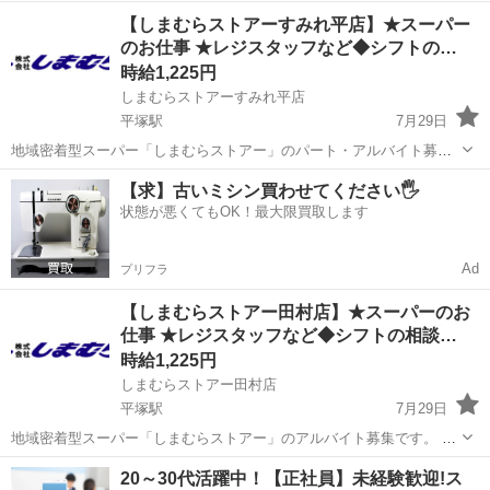
アルバイト 時給1,225円～（平日・日曜一律） ■パート 時給
神奈川
平塚市
平塚駅
スーパー
しまむら
【しまむらストアーすみれ平店】★スーパー
1,228円～（日曜1,278円） ※パートは全て入社3か月まで時給1,2...
のお仕事 ★レジスタッフなど◆シフトの…
時給1,225円
しまむらストアーすみれ平店
平塚駅
7月29日
地域密着型スーパー「しまむらストアー」のパート・アルバイト募集
です。 ■アルバイト 時給1,225円～（平日・日曜一律） ■パー
神奈川
平塚市
平塚駅
スーパー
しまむら
【求】古いミシン買わせてください🖐️
ト 時給1,228円～（日曜1,278円） （フロアのみ 時給1,225円～
状態が悪くてもOK！最大限買取します
（日曜...
Ad
プリフラ
【しまむらストアー田村店】★スーパーのお
仕事 ★レジスタッフなど◆シフトの相談…
時給1,225円
しまむらストアー田村店
平塚駅
7月29日
地域密着型スーパー「しまむらストアー」のアルバイト募集です。 ■
アルバイト 時給1,225円～（平日・日曜一律） ■パート 時給
神奈川
平塚市
平塚駅
スーパー
スタッフ
20～30代活躍中！【正社員】未経験歓迎!ス
1,228円～（日曜1,278円） ※パートは全て入社3か月まで時給1,2...