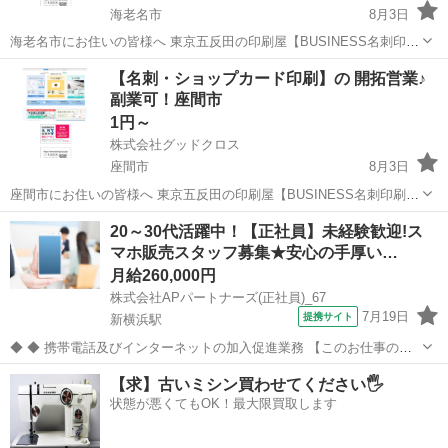
海老名市
8月3日
海老名市にお住いの皆様へ 東京五反田の印刷屋【BUSINESS名刺印刷
所】です。 Wワーク・副業として 企業や飲食店等の店舗に対して 名
神奈川
海老名市
営業
スタッフ
【名刺・ショップカード印刷】の 開拓営業♪
刺印刷の開拓営業 を行っていただける方を募集しています。 今のあ...
副業可！座間市
1円～
株式会社グッドクロス
座間市
8月3日
座間市にお住いの皆様へ 東京五反田の印刷屋【BUSINESS名刺印刷
所】です。 Wワーク・副業として 企業や飲食店等の店舗に対して 名
神奈川
座間市
営業
スタッフ
20～30代活躍中！【正社員】未経験歓迎!ス
刺印刷の開拓営業 を行っていただける方を募集しています。 今のあ
マホ販売スタッフ募集★安心の手厚い…
な...
月給260,000円
株式会社APパートナーズ(正社員)_67
7月19日
提携サイト
新横浜駅
◆ ◆ 携帯電話及びインターネットの加入促進業務 【このお仕事のお
すすめポイント】 ・ゼロからでも始められる充実の研修制度！ ・分か
神奈川
横浜市
新横浜駅
携帯ショップ
【求】古いミシン買わせてください🖐️
らないことは先輩スタッフにすぐ聞ける！手厚いサポート体制あり！
状態が悪くてもOK！最大限買取します
・働きやすい環境で長く...