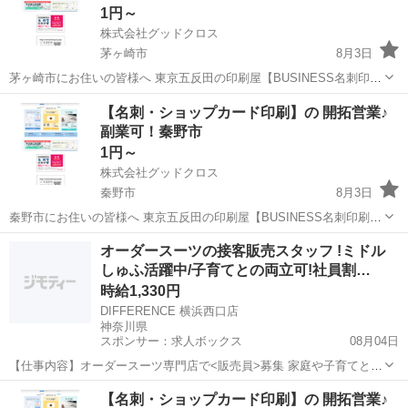
1円～
株式会社グッドクロス
茅ヶ崎市
8月3日
茅ヶ崎市にお住いの皆様へ 東京五反田の印刷屋【BUSINESS名刺印刷
所】です。 Wワーク・副業として 企業や飲食店等の店舗に対して 名
神奈川
茅ヶ崎市
営業
スタッフ
【名刺・ショップカード印刷】の 開拓営業♪
刺印刷の開拓営業 を行っていただける方を募集しています。 今のあ...
副業可！秦野市
1円～
株式会社グッドクロス
秦野市
8月3日
秦野市にお住いの皆様へ 東京五反田の印刷屋【BUSINESS名刺印刷
所】です。 Wワーク・副業として 企業や飲食店等の店舗に対して 名
神奈川
秦野市
営業
スタッフ
オーダースーツの接客販売スタッフ !ミドル
刺印刷の開拓営業 を行っていただける方を募集しています。 今のあ
しゅふ活躍中/子育てとの両立可!社員割…
な...
時給1,330円
DIFFERENCE 横浜西口店
神奈川県
スポンサー：求人ボックス
08月04日
【仕事内容】オーダースーツ専門店で<販売員>募集 家庭や子育てとの
両立OK!/ 週1日・1日1h～OK 扶養内勤務OK!時間曜日応相談 ミドルし
アルバイト・パート
【名刺・ショップカード印刷】の 開拓営業♪
ゅふさん活躍中 久しぶりの仕事復帰も応援! 「お客様と近い距離感で