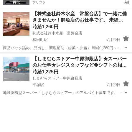
Ad
プリフラ
【株式会社鈴木水産 常盤台店】で一緒に働
きませんか！鮮魚店のお仕事です。 未経…
時給1,260円
株式会社鈴木水産 常盤台店
和田町駅
7月29日
商品パック詰め、品出し、調理補助（総菜・弁当） 時給1,260円～
土・日・祝：時給1,360円 お魚屋さんでの勤務ですが、お仕事では包
神奈川
横浜市
和田町駅
スーパー
水産
【しまむらストアー中原御殿店】★スーパー
丁を使いません。 お任せするのは、商品のパック詰め、品出し、お惣
のお仕事★レジスタッフなど◆シフトの相…
菜の盛り付け...
時給1,225円
しまむらストアー中原御殿店
平塚駅
7月29日
地域密着型スーパー「しまむらストアー」のアルバイト募集です。 ■
アルバイト 時給1,225円～（平日・日曜一律） ■パート 時給
神奈川
平塚市
平塚駅
スーパー
時給
1,228円～（日曜1,278円） ※パートは全て入社3か月まで時給1,2...