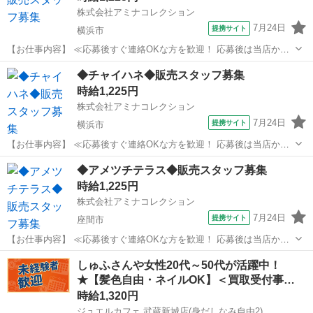
株式会社アミナコレクション
7月24日
提携サイト
横浜市
【お仕事内容】 ≪応募後すぐ連絡OKな方を歓迎！ 応募後は当店から
お電話・メールでご連絡します≫ ・面接時に履歴書の持参をお願いし
神奈川
横浜市
アパレル
◆チャイハネ◆販売スタッフ募集
ています！ ・ご不明点はお気軽にご連絡ください！ ■-日本の美しい
時給1,225円
心-をテーマにした天然石ア...
株式会社アミナコレクション
7月24日
提携サイト
横浜市
【お仕事内容】 ≪応募後すぐ連絡OKな方を歓迎！ 応募後は当店から
お電話・メールでご連絡します≫ ・面接時に履歴書の持参をお願いし
神奈川
横浜市
その他
◆アメツチテラス◆販売スタッフ募集
ています！ ・ご不明点はお気軽にご連絡ください！ ■CAMP・
時給1,225円
RESORT・TRAVELをテ...
株式会社アミナコレクション
7月24日
提携サイト
座間市
【お仕事内容】 ≪応募後すぐ連絡OKな方を歓迎！ 応募後は当店から
お電話・メールでご連絡します≫ ・面接時に履歴書の持参をお願いし
神奈川
座間市
アパレル
しゅふさんや女性20代～50代が活躍中！
ています！ ・ご不明点はお気軽にご連絡ください！ ■Resortスタイ
★【髪色自由・ネイルOK】＜買取受付事…
ル・OUTDOORスタ...
時給1,320円
ジュエルカフェ 武蔵新城店(身だしなみ自由2)