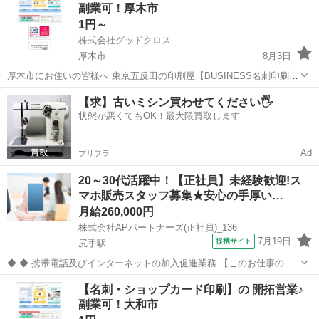
副業可！厚木市
接客販売がしたい」...
1円～
株式会社グッドクロス
厚木市
8月3日
厚木市にお住いの皆様へ 東京五反田の印刷屋【BUSINESS名刺印刷
所】です。 Wワーク・副業として 企業や飲食店等の店舗に対して 名
神奈川
厚木市
営業
スタッフ
【求】古いミシン買わせてください🖐️
刺印刷の開拓営業 を行っていただける方を募集しています。 今のあ
状態が悪くてもOK！最大限買取します
な...
Ad
プリフラ
20～30代活躍中！【正社員】未経験歓迎!ス
マホ販売スタッフ募集★安心の手厚い…
月給260,000円
株式会社APパートナーズ(正社員)_136
7月19日
提携サイト
尻手駅
◆ ◆ 携帯電話及びインターネットの加入促進業務 【このお仕事のお
すすめポイント】 ・ゼロからでも始められる充実の研修制度！ ・分か
神奈川
横浜市
尻手駅
携帯ショップ
【名刺・ショップカード印刷】の 開拓営業♪
らないことは先輩スタッフにすぐ聞ける！手厚いサポート体制あり！
副業可！大和市
・働きやすい環境で長く...