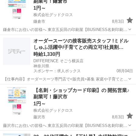
副業可！鎌倉市
な...
1円～
株式会社グッドクロス
鎌倉市
8月3日
鎌倉市にお住いの皆様へ 東京五反田の印刷屋【BUSINESS名刺印刷
所】です。 Wワーク・副業として 企業や飲食店等の店舗に対して 名
神奈川
鎌倉市
営業
スタッフ
オーダースーツの接客販売スタッフ !ミドル
刺印刷の開拓営業 を行っていただける方を募集しています。 今のあ
しゅふ活躍中/子育てとの両立可!社員割…
な...
時給1,330円
DIFFERENCE そごう横浜店
神奈川県
スポンサー：求人ボックス
08月04日
【仕事内容】オーダースーツ専門店で<販売員>募集 家庭や子育てとの
両立OK!/ 週1日・1日1h～OK 扶養内勤務OK!時間曜日応相談 ミドルし
アルバイト・パート
【名刺・ショップカード印刷】の 開拓営業♪
ゅふさん活躍中 久しぶりの仕事復帰も応援! 「お客様と近い距離感で
副業可！藤沢市
接客販売がしたい」...
1円～
株式会社グッドクロス
藤沢市
8月3日
藤沢市にお住いの皆様へ 東京五反田の印刷屋【BUSINESS名刺印刷
所】です。 Wワーク・副業として 企業や飲食店等の店舗に対して 名
神奈川
藤沢市
営業
スタッフ