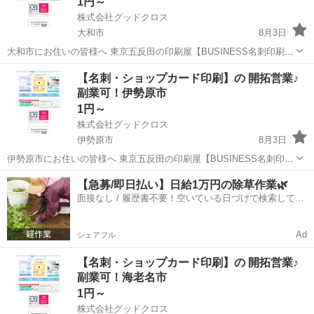
1円～
株式会社グッドクロス
大和市
8月3日
大和市にお住いの皆様へ 東京五反田の印刷屋【BUSINESS名刺印刷
所】です。 Wワーク・副業として 企業や飲食店等の店舗に対して 名
神奈川
大和市
営業
スタッフ
【名刺・ショップカード印刷】の 開拓営業♪
刺印刷の開拓営業 を行っていただける方を募集しています。 今のあ
副業可！伊勢原市
な...
1円～
株式会社グッドクロス
伊勢原市
8月3日
伊勢原市にお住いの皆様へ 東京五反田の印刷屋【BUSINESS名刺印刷
所】です。 Wワーク・副業として 企業や飲食店等の店舗に対して 名
神奈川
伊勢原市
営業
スタッフ
【急募/即日払い】日給1万円の除草作業🌿
刺印刷の開拓営業 を行っていただける方を募集しています。 今のあ...
面接なし / 履歴書不要！空いている日づけで検索して即
日はたらける✨
Ad
シェアフル
【名刺・ショップカード印刷】の 開拓営業♪
副業可！海老名市
1円～
株式会社グッドクロス