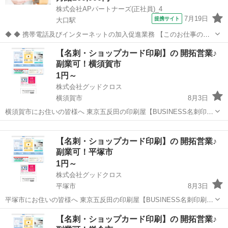
株式会社APパートナーズ(正社員)_4
7月19日
提携サイト
大口駅
◆ ◆ 携帯電話及びインターネットの加入促進業務 【このお仕事のお
すすめポイント】 ・ゼロからでも始められる充実の研修制度！ ・分か
神奈川
横浜市
大口駅
携帯ショップ
【名刺・ショップカード印刷】の 開拓営業♪
らないことは先輩スタッフにすぐ聞ける！手厚いサポート体制あり！
副業可！横須賀市
・働きやすい環境で長く...
1円～
株式会社グッドクロス
横須賀市
8月3日
横須賀市にお住いの皆様へ 東京五反田の印刷屋【BUSINESS名刺印刷
所】です。 Wワーク・副業として 企業や飲食店等の店舗に対して 名
神奈川
横須賀市
営業
スタッフ
刺印刷の開拓営業 を行っていただける方を募集しています。 今のあ...
【名刺・ショップカード印刷】の 開拓営業♪
副業可！平塚市
1円～
株式会社グッドクロス
平塚市
8月3日
平塚市にお住いの皆様へ 東京五反田の印刷屋【BUSINESS名刺印刷
所】です。 Wワーク・副業として 企業や飲食店等の店舗に対して 名
神奈川
平塚市
営業
スタッフ
【名刺・ショップカード印刷】の 開拓営業♪
刺印刷の開拓営業 を行っていただける方を募集しています。 今のあ