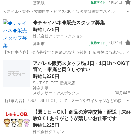
7月24日
提携サイト
藤沢駅
＼ネイル・髪色・髪型自由・ピアスOK／ 接客業は黒髪でネイル、ア
クセサリー禁止なお店が多いけど ジュエルカフェでは、すべてが自由
神奈川
藤沢市
藤沢駅
アパレル
◆チャイハネ◆販売スタッフ募集
です★ オシャレをしながらあなたらしく働けます！ ※常識の範囲内で
時給1,225円
お願いします。 ★月10万以...
株式会社アミナコレクション
7月24日
提携サイト
藤沢市
【お仕事内容】 ≪応募後すぐ連絡OKな方を歓迎！ 応募後は当店から
お電話・メールでご連絡します≫ ・面接時に履歴書の持参をお願いし
神奈川
藤沢市
その他
アパレル販売スタッフ/週1日・1日1h〜OK/子
ています！ ・ご不明点はお気軽にご連絡ください！ ■CAMP・
育て・家庭と両立しやすい
RESORT・TRAVELをテ...
時給1,330円
SUIT SELECT 横浜東店
神奈川県
スポンサー：求人ボックス
08月04日
【仕事内容】「SUIT SELECT」にて、スーツやワイシャツなどの接
客・販売業務全般をお任せします。 ただ商品を売るのではなく、お客
アルバイト・パート
【週１日～OK】商品の定期交換・配送｜未経
様の人生の大切なイベント(入学式、結婚式、卒園式など)に寄り添い、
験OK！ありがとうが嬉しいお仕事です
30分〜1時間かけて丁寧に1着...
時給1,225円
株式会社ダスキン