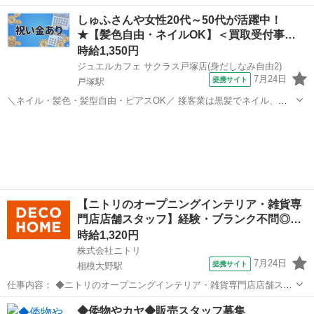
すすめポイント】 ・ゼロからでも始められる充実の研修制度！ ・分か
神奈川
茅ヶ崎市
北茅ケ崎駅
携帯ショップ
しゅふさんや女性20代～50代が活躍中！
らないことは先輩スタッフにすぐ聞ける！手厚いサポート体制あり！
★【髪色自由・ネイルOK】＜買取受付事…
・働きやすい環境で長く...
時給1,350円
ジュエルカフェ サクラス戸塚店(身だしなみ自由2)
7月24日
提携サイト
戸塚駅
＼ネイル・髪色・髪型自由・ピアスOK／ 接客業は黒髪でネイル、ア
クセサリー禁止なお店が多いけど ジュエルカフェでは、すべてが自由
神奈川
横浜市
戸塚駅
アパレル
です★ オシャレをしながらあなたらしく働けます！ ※常識の範囲内で
お願いします。 ★月10万以...
【ニトリのオープニングインテリア・雑貨専
門店店舗スタッフ】経験・ブランク不問◎…
時給1,320円
株式会社ニトリ
7月24日
提携サイト
相模大野駅
仕事内容： ◆ニトリのオープニングインテリア・雑貨専門店店舗スタ
ッフ◆ 【仕事内容】 商品陳列・レジ・接客・売場作成・荷受け・電話
神奈川
相模原市
相模大野駅
その他
◆倭物やカヤ◆販売スタッフ募集
対応・サービスカウンター対応・梱包など、複数の業務を担っていた