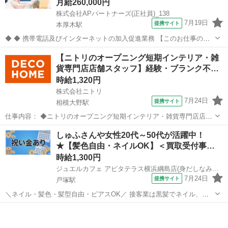
月給260,000円
株式会社APパートナーズ(正社員)_138
7月19日
提携サイト
本厚木駅
◆ ◆ 携帯電話及びインターネットの加入促進業務 【このお仕事のお
すすめポイント】 ・ゼロからでも始められる充実の研修制度！ ・分か
神奈川
厚木市
本厚木駅
携帯ショップ
【ニトリのオープニング短期インテリア・雑
らないことは先輩スタッフにすぐ聞ける！手厚いサポート体制あり！
貨専門店店舗スタッフ】経験・ブランク不…
・働きやすい環境で長く...
時給1,320円
株式会社ニトリ
7月24日
提携サイト
相模大野駅
仕事内容： ◆ニトリのオープニング短期インテリア・雑貨専門店店舗
スタッフ◆ 【仕事内容】 【2ヶ月の短期勤務】 商品陳列・レジ・接
神奈川
相模原市
相模大野駅
その他
しゅふさんや女性20代～50代が活躍中！
客・荷受・梱包 ※適性を考慮し、上記より作業を割り当てます。 ★10
★【髪色自由・ネイルOK】＜買取受付事…
月初旬～勤務開始 ★10...
時給1,300円
ジュエルカフェ アピタテラス横浜綱島店(身だしなみ自由2)
7月24日
提携サイト
戸塚駅
＼ネイル・髪色・髪型自由・ピアスOK／ 接客業は黒髪でネイル、ア
クセサリー禁止なお店が多いけど ジュエルカフェでは、すべてが自由
神奈川
横浜市
戸塚駅
アパレル
です★ オシャレをしながらあなたらしく働けます！ ※常識の範囲内で
お願いします。 ★月10万以...