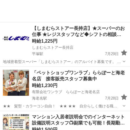
【しまむらストアー長持店】★スーパーのお
仕事 ★レジスタッフなど◆シフトの相談…
時給1,225円
しまむらストアー長持店
平塚駅
7月29日
地域密着型スーパー「しまむらストアー」のアルバイト募集です。 ■
アルバイト 時給1,225円～（平日・日曜一律） ■パート 時給
神奈川
平塚市
平塚駅
スーパー
スタッフ
「ペットショップワンラブ」ららぽーと海老
1,228円～（日曜1,278円） ※パートは全て入社3か月まで時給1,2...
名店 接客販売スタッフ募集中
時給1,230円
有限会社ワンラブ ららぽーと海老名店
海老名駅
7月28日
★★ 髪型・カラーコン自由！ ★★ ★★ 自分らしく働ける職
場！ ★★ 安定した会社で、 可愛い動物たちと触れ合いながら ワー
神奈川
海老名市
海老名駅
その他
スタッフ
マンション入居者説明会でのインターネット
クライフバランスを取りやすい仕事しませんか？ ★WワークOK！【同
設備説明スタッフ📺副業でも可能！長期勤…
業他社不可】 ...
時給1,500円