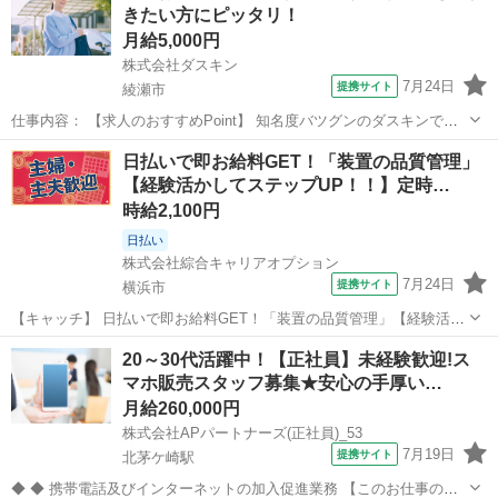
きたい方にピッタリ！
RESORT・TRAVELをテ...
月給5,000円
株式会社ダスキン
7月24日
提携サイト
綾瀬市
仕事内容： 【求人のおすすめPoint】 知名度バツグンのダスキンでお
仕事 未経験OK！研修充実！定着率90％以上 無理な営業やノルマはあ
神奈川
綾瀬市
営業
日払いで即お給料GET！「装置の品質管理」
りません 頑張った分だけ稼げる完全出来高制 基本直行直帰でOK！私
【経験活かしてステップUP！！】定時…
生活とも両立可能 扶...
時給2,100円
日払い
株式会社綜合キャリアオプション
7月24日
提携サイト
横浜市
【キャッチ】 日払いで即お給料GET！「装置の品質管理」【経験活か
してステップUP！！】定時上がりで自分タイム♪土日祝休み！高時給
神奈川
横浜市
その他
20～30代活躍中！【正社員】未経験歓迎!ス
2100円！ 【コメント】 製造のお仕事をお探しの方必見！ 「経験ない
マホ販売スタッフ募集★安心の手厚い…
けど大丈夫かな・・・...
月給260,000円
株式会社APパートナーズ(正社員)_53
7月19日
提携サイト
北茅ケ崎駅
◆ ◆ 携帯電話及びインターネットの加入促進業務 【このお仕事のお