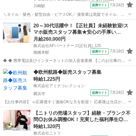
7月24日
提携サイト
川崎駅
＼ネイル・髪色・髪型自由・ピアスOK／ 接客業は黒髪でネイル、ア
クセサリー禁止なお店が多いけど ジュエルカフェでは、すべてが自由
神奈川
川崎市
川崎駅
アパレル
20～30代活躍中！【正社員】未経験歓迎!ス
です★ オシャレをしながらあなたらしく働けます！ ※常識の範囲内で
マホ販売スタッフ募集★安心の手厚い…
お願いします。 ★月10万以...
月給260,000円
株式会社APパートナーズ(正社員)_125
7月19日
提携サイト
南橋本駅
◆ ◆ 携帯電話及びインターネットの加入促進業務 【このお仕事のお
すすめポイント】 ・ゼロからでも始められる充実の研修制度！ ・分か
神奈川
相模原市
南橋本駅
携帯ショップ
◆欧州航路◆販売スタッフ募集
らないことは先輩スタッフにすぐ聞ける！手厚いサポート体制あり！
時給1,225円
・働きやすい環境で長く...
株式会社アミナコレクション
7月24日
提携サイト
横浜市
【お仕事内容】 ≪応募後すぐ連絡OKな方を歓迎！ 応募後は当店から
お電話・メールでご連絡します≫ ・面接時に履歴書の持参をお願いし
神奈川
横浜市
アパレル
【ニトリの売場スタッフ】経験・ブランク不
ています！ ・ご不明点はお気軽にご連絡ください！ 【欧州航路】 ■ヨ
問◎お休み調整OK！充実した福利厚生◎…
ーロッパの様々なカルチャ...
時給1,320円
株式会社ニトリ