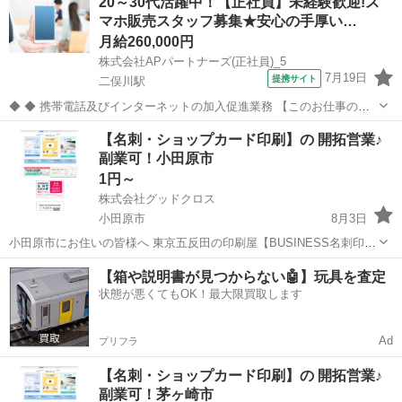
20～30代活躍中！【正社員】未経験歓迎!ス
刺印刷の開拓営業 を行っていただける方を募集しています。 今のあ
マホ販売スタッフ募集★安心の手厚い…
な...
月給260,000円
株式会社APパートナーズ(正社員)_5
7月19日
提携サイト
二俣川駅
◆ ◆ 携帯電話及びインターネットの加入促進業務 【このお仕事のお
すすめポイント】 ・ゼロからでも始められる充実の研修制度！ ・分か
神奈川
横浜市
二俣川駅
携帯ショップ
【名刺・ショップカード印刷】の 開拓営業♪
らないことは先輩スタッフにすぐ聞ける！手厚いサポート体制あり！
副業可！小田原市
・働きやすい環境で長く...
1円～
株式会社グッドクロス
小田原市
8月3日
小田原市にお住いの皆様へ 東京五反田の印刷屋【BUSINESS名刺印刷
所】です。 Wワーク・副業として 企業や飲食店等の店舗に対して 名
神奈川
小田原市
営業
スタッフ
【箱や説明書が見つからない🤖】玩具を査定
刺印刷の開拓営業 を行っていただける方を募集しています。 今のあ...
状態が悪くてもOK！最大限買取します
Ad
プリフラ
【名刺・ショップカード印刷】の 開拓営業♪
副業可！茅ヶ崎市