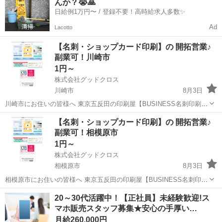
んか？😭🙏
な...
日給例1万円〜 / 登録不要！高時給求人多数✨
Ad
Lacotto
【名刺・ショップカード印刷】の 開拓営業♪
副業可！川崎市
1円～
株式会社グッドクロス
川崎市
8月3日
川崎市にお住いの皆様へ 東京五反田の印刷屋【BUSINESS名刺印刷
所】です。 Wワーク・副業として 企業や飲食店等の店舗に対して 名
神奈川
川崎市
営業
スタッフ
【名刺・ショップカード印刷】の 開拓営業♪
刺印刷の開拓営業 を行っていただける方を募集しています。 今のあ
副業可！相模原市
な...
1円～
株式会社グッドクロス
相模原市
8月3日
相模原市にお住いの皆様へ 東京五反田の印刷屋【BUSINESS名刺印刷
所】です。 Wワーク・副業として 企業や飲食店等の店舗に対して 名
神奈川
相模原市
営業
スタッフ
20～30代活躍中！【正社員】未経験歓迎!ス
刺印刷の開拓営業 を行っていただける方を募集しています。 今のあ...
マホ販売スタッフ募集★安心の手厚い…
月給260,000円