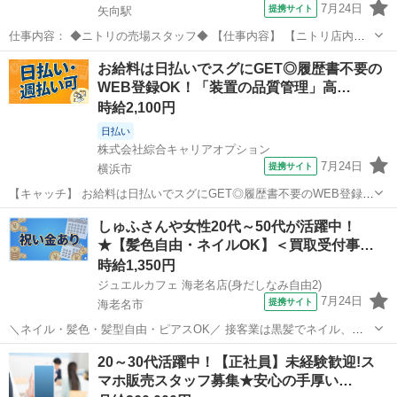
7月24日
提携サイト
矢向駅
仕事内容： ◆ニトリの売場スタッフ◆ 【仕事内容】 【ニトリ店内で
の接客スタッフ】 主なお仕事は、店舗での接客や品出し、 季節に合わ
神奈川
横浜市
矢向駅
その他
お給料は日払いでスグにGET◎履歴書不要の
せたインテリア雑貨の陳列など。 商品を販売するだけでなく、 お客様
WEB登録OK！「装置の品質管理」高…
からのお問合わせの対応...
時給2,100円
日払い
株式会社綜合キャリアオプション
7月24日
提携サイト
横浜市
【キャッチ】 お給料は日払いでスグにGET◎履歴書不要のWEB登録
OK！「装置の品質管理」高時給2100円！新横浜周辺！20代～40代の
神奈川
横浜市
その他
しゅふさんや女性20代～50代が活躍中！
スタッフが多数活躍中★ 【コメント】 ＼大手人材派遣会社で働きませ
★【髪色自由・ネイルOK】＜買取受付事…
んか♪／ 「新しい...
時給1,350円
ジュエルカフェ 海老名店(身だしなみ自由2)
7月24日
提携サイト
海老名市
＼ネイル・髪色・髪型自由・ピアスOK／ 接客業は黒髪でネイル、ア
クセサリー禁止なお店が多いけど ジュエルカフェでは、すべてが自由
神奈川
海老名市
アパレル
20～30代活躍中！【正社員】未経験歓迎!ス
です★ オシャレをしながらあなたらしく働けます！ ※常識の範囲内で
マホ販売スタッフ募集★安心の手厚い…
お願いします。 ★月10万以...