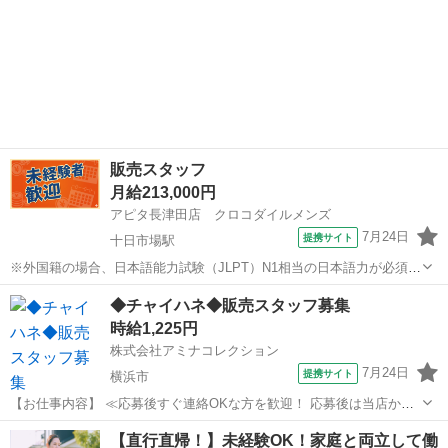
販売スタッフ
月給213,000円
アピタ長津田店 クロコダイルメンズ
7月24日
提携サイト
十日市場駅
※外国籍の場合、日本語能力試験（JLPT）N1相当の日本語力が必須で
す。 (Foreign nationals must have Japanese language proficiency
神奈川
横浜市
十日市場駅
その他
◆チャイハネ◆販売スタッフ募集
equivalent to or...
時給1,225円
株式会社アミナコレクション
7月24日
提携サイト
横浜市
【お仕事内容】 ≪応募後すぐ連絡OKな方を歓迎！ 応募後は当店から
お電話・メールでご連絡します≫ ・面接時に履歴書の持参をお願いし
神奈川
横浜市
その他
【直行直帰！】未経験OK！家庭と両立して働
ています！ ・ご不明点はお気軽にご連絡ください！ ■CAMP・