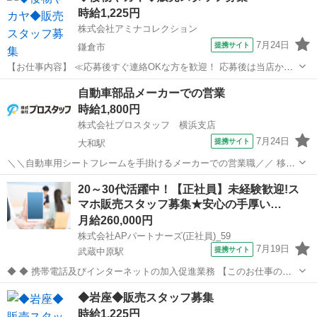
時給1,225円
だきます！ ※一定期間経過後、...
株式会社アミナコレクション
7月24日
提携サイト
鎌倉市
【お仕事内容】 ≪応募後すぐ連絡OKな方を歓迎！ 応募後は当店から
お電話・メールでご連絡します≫ ・面接時に履歴書の持参をお願いし
神奈川
鎌倉市
アパレル
自動車部品メーカーでの営業
ています！ ・ご不明点はお気軽にご連絡ください！ ■「日本人のDNA
時給1,800円
を揺さぶる」をテーマにし...
株式会社プロスタッフ 横浜支店
7月24日
提携サイト
大和駅
＼＼自動車用シートフレームを手掛けるメーカーでの営業職／／ 移転
したばかりのキレイな環境で心機一転！！ 営業未経験でもOK、しっ
神奈川
大和市
大和駅
営業
20～30代活躍中！【正社員】未経験歓迎!ス
かりサポートがあります 車・バイク・自転車通勤OKです◎ ・過去取
マホ販売スタッフ募集★安心の手厚い…
引があった自動車部品関連企...
月給260,000円
株式会社APパートナーズ(正社員)_59
7月19日
提携サイト
武蔵中原駅
◆ ◆ 携帯電話及びインターネットの加入促進業務 【このお仕事のお
すすめポイント】 ・ゼロからでも始められる充実の研修制度！ ・分か
神奈川
川崎市
武蔵中原駅
携帯ショップ
◆岩座◆販売スタッフ募集
らないことは先輩スタッフにすぐ聞ける！手厚いサポート体制あり！
時給1,225円
・働きやすい環境で長く...