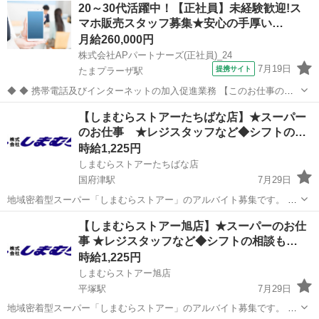
神奈川
平塚市
平塚駅
スーパー
しまむら
20～30代活躍中！【正社員】未経験歓迎!ス
1,228円～（日曜1,278円） ※パートは全て入社3か月まで時給1,2...
マホ販売スタッフ募集★安心の手厚い…
月給260,000円
株式会社APパートナーズ(正社員)_24
7月19日
提携サイト
たまプラーザ駅
◆ ◆ 携帯電話及びインターネットの加入促進業務 【このお仕事のお
すすめポイント】 ・ゼロからでも始められる充実の研修制度！ ・分か
神奈川
横浜市
たまプラーザ駅
携帯ショップ
【しまむらストアーたちばな店】★スーパー
らないことは先輩スタッフにすぐ聞ける！手厚いサポート体制あり！
のお仕事 ★レジスタッフなど◆シフトの…
・働きやすい環境で長く...
時給1,225円
しまむらストアーたちばな店
国府津駅
7月29日
地域密着型スーパー「しまむらストアー」のアルバイト募集です。 ■
アルバイト 時給1,225円～（平日・日曜一律） ■パート 時給
神奈川
小田原市
国府津駅
スーパー
しまむら
【しまむらストアー旭店】★スーパーのお仕
1,228円～（日曜1,278円） ※パートは全て入社3か月まで時給1,2...
事 ★レジスタッフなど◆シフトの相談も…
時給1,225円
しまむらストアー旭店
平塚駅
7月29日
地域密着型スーパー「しまむらストアー」のアルバイト募集です。 ■