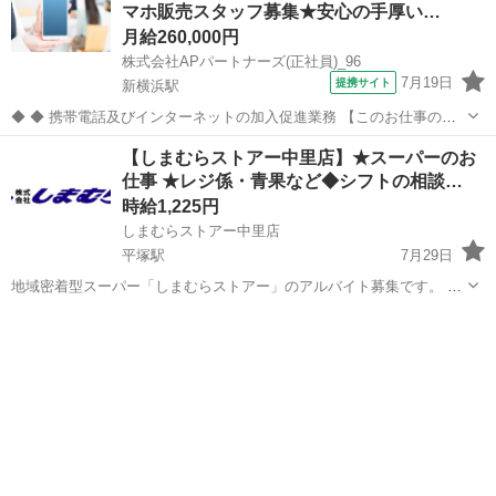
マホ販売スタッフ募集★安心の手厚い…
月給260,000円
株式会社APパートナーズ(正社員)_96
7月19日
提携サイト
新横浜駅
◆ ◆ 携帯電話及びインターネットの加入促進業務 【このお仕事のお
すすめポイント】 ・ゼロからでも始められる充実の研修制度！ ・分か
神奈川
横浜市
新横浜駅
携帯ショップ
【しまむらストアー中里店】★スーパーのお
らないことは先輩スタッフにすぐ聞ける！手厚いサポート体制あり！
仕事 ★レジ係・青果など◆シフトの相談…
・働きやすい環境で長く...
時給1,225円
しまむらストアー中里店
平塚駅
7月29日
地域密着型スーパー「しまむらストアー」のアルバイト募集です。 ■
アルバイト 時給1,225円～（平日・日曜一律） ■パート 時給
神奈川
平塚市
平塚駅
スーパー
しまむら
1,228円～（日曜1,278円） ※パートは全て入社3か月まで時給1,2...