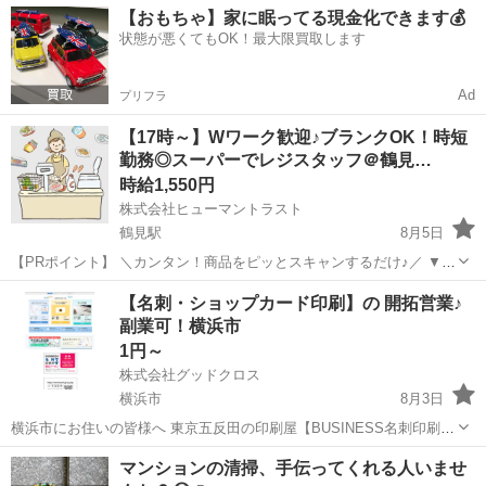
【おもちゃ】家に眠ってる現金化できます💰
状態が悪くてもOK！最大限買取します
Ad
プリフラ
【17時～】Wワーク歓迎♪ブランクOK！時短
勤務◎スーパーでレジスタッフ＠鶴見…
時給1,550円
株式会社ヒューマントラスト
鶴見駅
8月5日
【PRポイント】 ＼カンタン！商品をピッとスキャンするだけ♪／ ▼
火・金固定休み！17:00～22:30のショートタイム ▼残業なし！スキマ
神奈川
横浜市
鶴見駅
スーパー
スタッフ
【名刺・ショップカード印刷】の 開拓営業♪
時間を使ってプチ収入GET☆彡 【仕事内容】 スーパーでのレジスタ...
副業可！横浜市
1円～
株式会社グッドクロス
横浜市
8月3日
横浜市にお住いの皆様へ 東京五反田の印刷屋【BUSINESS名刺印刷
所】です。 Wワーク・副業として 企業や飲食店等の店舗に対して 名
神奈川
横浜市
営業
スタッフ
マンションの清掃、手伝ってくれる人いませ
刺印刷の開拓営業 を行っていただける方を募集しています。 今のあ