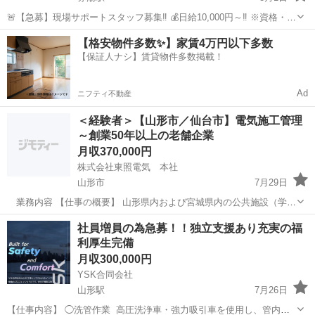
🚨【急募】現場サポートスタッフ募集‼️ 💰日給10,000円～‼️ ※資格・免
許・経験を考慮し優遇！ 💵 日払いOK！ 🚀 面接後、最短翌日から勤務
山形
南陽市
赤湯駅
土木
【格安物件多数✨】家賃4万円以下多数
可能！ 🔰 未経験・無資格大歓迎！
【保証人ナシ】賃貸物件多数掲載！
━━━━━━━━━━━━━━━━...
Ad
ニフティ不動産
＜経験者＞【山形市／仙台市】電気施工管理
～創業50年以上の老舗企業
月収370,000円
株式会社東照電気 本社
山形市
7月29日
業務内容 【仕事の概要】 山形県内および宮城県内の公共施設（学
校、病院、図書館など）や 民間施設（工場、店舗、事務所など）にお
山形
山形市
施工管理
社員増員の為急募！！独立支援あり充実の福
ける電気設備の内線工事を中心とした 施工管理業務をお任せします。
利厚生完備
【具体的な業務内容】...
月収300,000円
YSK合同会社
山形駅
7月26日
【仕事内容】 ◯洗管作業 高圧洗浄車・強力吸引車を使用し、管内の