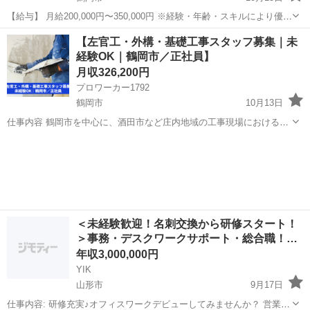
【給与】 月給200,000円〜350,000円 ※経験・年齢・スキルにより優遇
します 【募集職種】 給排水衛生設備工事スタッフ 【仕事内容】 新築
山形
鶴岡市
その他
未経験
【左官工・外構・基礎工事スタッフ募集｜未
アパートや戸建て住宅、オフィスビル、商業施設、福祉施設な...
経験OK｜鶴岡市／正社員】
月収326,200円
プロワーカー1792
鶴岡市
10月13日
仕事内容 鶴岡市を中心に、酒田市など庄内地域の工事現場における以
下の業務に従事していただきます。 ・左官工事 ・外構コンクリート工
山形
鶴岡市
その他
左官
事 ・住宅基礎工事 ・タイル工事 ・ブロック工事 左官技術を習得し...
＜未経験歓迎！名刺交換から研修スタート！
＞事務・デスクワークサポート・総合職！…
年収3,000,000円
YIK
山形市
9月17日
仕事内容: 研修充実♪オフィスワークデビューしてみませんか？ 営業事