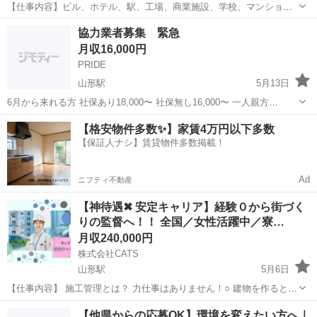
【仕事内容】ビル、ホテル、駅、工場、商業施設、学校、マンショ
ン、物流施設、プラント、道路などの新築・改修工事現場における工
正社員
協力業者募集 緊急
程・品質・安全等の管理サポート業務(現場監督補助)を担当していただ
月収16,000円
きます。 実際の現場作業(体を使う力仕事)...
PRIDE
山形駅
5月13日
6月から来れる方 社保あり18,000〜 社保無し16,000〜 一人親方
14,000〜 契約書取り交わし後、即仕事可能 ※業者専用
山形
山形市
山形駅
土木
一人親方
【格安物件多数✨】家賃4万円以下多数
【保証人ナシ】賃貸物件多数掲載！
Ad
ニフティ不動産
【神待遇✖ 安定キャリア】経験０から街づく
りの監督へ！！ 全国／女性活躍中／寮…
月収240,000円
株式会社CATS
山形駅
5月6日
【仕事内容】 施工管理とは？ 力仕事はありません！○ 建物を作るとき
に、工事を「ちゃんと・安全に・予定どおり」に進めるために見守る
山形
山形市
山形駅
施工管理
未経験
【他県からの応募OK】環境を変えたい方へ｜
お仕事です。 ［実際のお仕事内容］ ⚫ 予定を立てる →今日はどこか