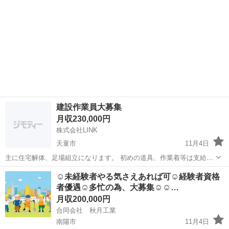
建設作業員大募集
月収230,000円
株式会社LINK
天童市
11月4日
主に住宅解体、足場組立になります。 初めの道具、作業着等は支給し
ます。 社会保険完備‼️ 休みは日曜日、たまに土曜日、祝日休みになり
山形
天童市
鳶職
社会保険
☺︎未経験者やる気さえあれば可☺︎経験者資格
ます。 給料形態は日給月給です。 多忙のため作業員大募集‼️ 体を動か
者優遇☺︎多忙の為、大募集☺︎☺︎…
すことが好きな方、力...
月収200,000円
合同会社 秋月工業
南陽市
11月4日