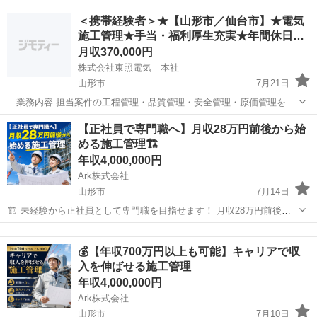
泥・木葉・モルタル等の除去をします。 ◯事前処理 障害物があった
山形
山形市
山形駅
その他
未経験
＜携帯経験者＞★【山形市／仙台市】★電気
場合、超高圧洗浄車等を使用し、障害物の除去、モルタルを使い慣ら
施工管理★手当・福利厚生充実★年間休日…
して管内を並行にしますをします。 ...
月収370,000円
株式会社東照電気 本社
山形市
7月21日
業務内容 担当案件の工程管理・品質管理・安全管理・原価管理を主
体的に行っていただきます。 ＝担当する工事＝ ・種類：電気設備の内
山形
山形市
施工管理
【正社員で専門職へ】月収28万円前後から始
線工事がメインです。（屋内作業が中心で天候に左右されにくい） ・
める施工管理🏗️
対象： 公共施設（...
年収4,000,000円
Ark株式会社
山形市
7月14日
🏗️ 未経験から正社員として専門職を目指せます！ 月収28万円前後か
らスタートし、経験・資格を積みながら着実に収入アップ。 将来に活
山形
山形市
施工管理
未経験
かせるスキルを身につけたい方におすすめの仕事です✨ ーーーーーー
💰【年収700万円以上も可能】キャリアで収
ーーーーーーーー ...
入を伸ばせる施工管理
年収4,000,000円
Ark株式会社
山形市
7月10日