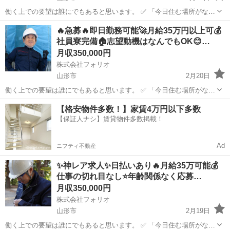
働く上での要望は誰にでもあると思います。 ✅ 「今日住む場所がな
い、即入寮したい」 ✅ 「手持ちがピンチ、明日日払いが欲しい」 ✅
山形
山形市
土木
レア
🔥急募🔥即日勤務可能🚀月給35万円以上可💰
「経験ないけど、とにかく稼ぎたい」 私たちにご相談いただければ、
社員寮完備🏠志望動機はなんでもOK😊…
そんなあ...
月収350,000円
株式会社フォリオ
山形市
2月20日
働く上での要望は誰にでもあると思います。 ✅ 「今日住む場所がな
い、即入寮したい」 ✅ 「手持ちがピンチ、明日日払いが欲しい」 ✅
山形
山形市
土木
社員
【格安物件多数！】家賃4万円以下多数
「経験ないけど、とにかく稼ぎたい」 私たちにご相談いただければ、
【保証人ナシ】賃貸物件多数掲載！
そんなあ...
Ad
ニフティ不動産
✨神レア求人✨日払いあり🔥月給35万可能💰
仕事の切れ目なし⭐️年齢関係なく応募…
月収350,000円
株式会社フォリオ
山形市
2月19日
働く上での要望は誰にでもあると思います。 ✅ 「今日住む場所がな