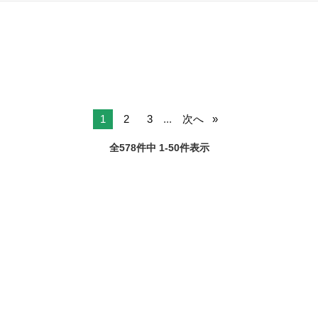
をお任せします。 木材保存（防腐・防蟻）、床下湿気対策、地盤改
山形
山形市
その他
40歳
良、小規模リフォームなど、ハウスメンテナンス工事全般を担当。案
件によっては調査から施工、簡...
1
2
3
...
次へ
全578件中 1-50件表示