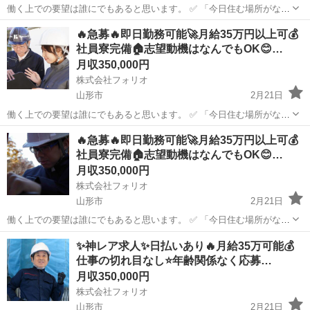
働く上での要望は誰にでもあると思います。 ✅ 「今日住む場所がな
い、即入寮したい」 ✅ 「手持ちがピンチ、明日日払いが欲しい」 ✅
山形
山形市
土木
🔥急募🔥即日勤務可能🚀月給35万円以上可💰
「経験ないけど、とにかく稼ぎたい」 私たちにご相談いただければ、
社員寮完備🏠志望動機はなんでもOK😊…
そんなあ...
月収350,000円
株式会社フォリオ
山形市
2月21日
働く上での要望は誰にでもあると思います。 ✅ 「今日住む場所がな
い、即入寮したい」 ✅ 「手持ちがピンチ、明日日払いが欲しい」 ✅
山形
山形市
土木
🔥急募🔥即日勤務可能🚀月給35万円以上可💰
「経験ないけど、とにかく稼ぎたい」 私たちにご相談いただければ、
社員寮完備🏠志望動機はなんでもOK😊…
そんなあ...
月収350,000円
株式会社フォリオ
山形市
2月21日
働く上での要望は誰にでもあると思います。 ✅ 「今日住む場所がな
い、即入寮したい」 ✅ 「手持ちがピンチ、明日日払いが欲しい」 ✅
山形
山形市
土木
社員
✨神レア求人✨日払いあり🔥月給35万可能💰
「経験ないけど、とにかく稼ぎたい」 私たちにご相談いただければ、
仕事の切れ目なし⭐️年齢関係なく応募…
そんなあ...
月収350,000円
株式会社フォリオ
山形市
2月21日