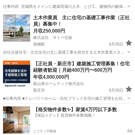
仕事内容: 宮城県をメインに建築現場の土木、とび工、建物内の解体。
職種は とび、土木工事全般(現場作業)の他に、電気、空調設備、解体
山形
山形市
鳶職
土木作業員 主に住宅の基礎工事作業（正社
撤去揚重据付作業、太陽光工事などの現場作業に携わっていただきま
員）募集中！
す。 求める人材: ...
月収250,000円
株式会社 サトー住販
柴橋駅
6月26日
自社分譲住宅・注文住宅の主に基礎工事を担当する土木作業員スタッ
フを募集中！左官経験のある方優遇します。未経験の方歓迎（指導致
山形
寒河江市
柴橋駅
その他
【正社員・新庄市】建築施工管理募集！住宅
します） 各種資格取得も支援します 残業/夜間・早朝作業や危険な
経験者歓迎｜月給400万円〜600万円
作業はありません。【ホームページをご...
年収4,000,000円
新山形ホームテック株式会社
新庄市
6月26日
■仕事内容 ■クレバリーホーム・自社ブランド住宅の施工管理をお任せ
します。 施工計画立案、品質管理・工程管理・原価管理・安全管理を
山形
新庄市
土木
社員
【格安物件多数✨】家賃4万円以下多数
推進頂きます。 《詳細》 ◇工法：木造 ◇工期：約4ヶ月 ◇一度に担
【保証人ナシ】賃貸物件多数掲載！
当する...
Ad
ニフティ不動産