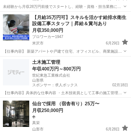
未経験から月収28万円前後でスタートし、経験・資格・担当業務に応
じて収入アップを目指せます✨ 専門スキルを身につけながら、将来的
山形
山形市
施工管理
未経験
【月給35万円可】スキルを活かす給排水衛生
には年収700万円以上を目指せるキャリアも！ 頑張りや成長が収入に
設備工事スタッフ｜昇給＆賞与あり
つながる建設サポート職です...
月収350,000円
プロワーカー1947
米沢市
6月29日
【仕事内容】 新築アパートや戸建て住宅、オフィスビル、商業施設、
福祉施設など、さまざまな建物の「給排水衛生設備工事」や「土木工
山形
米沢市
その他
未経験
土木施工管理
事」を行います。 主な現場は山形市内および近郊で、基本的に県内で
年収400万円～800万円
の施工が中心。 地域に根ざし...
世紀東急工業株式会社
山形県
スポンサー：求人ボックス
02月18日
【仕事内容】具体的な仕事内容 ・土木技術員として工事の施工管理を
ご担当頂きます。 ・工程管理、品質管理、出来形管理、安全管理、原
正社員
仙台で採用 （宿舎有り）25万〜
価管理 など ・いずれかの分野において、施工管理を担当します。 ・
月収250,000円
道路建設、舗装工事事業(土木工事施工...
真栄
山形市
6月28日