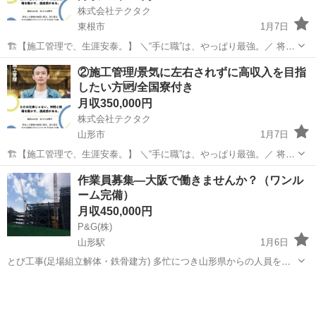
株式会社テクタク
東根市
1月7日
🏗️【施工管理で、生涯安泰。】 ＼“手に職”は、やっぱり最強。／ 将来
の不安、転職を繰り返す日々、収入の不安定さ…。 その悩み、施工管
山形
東根市
土木
未経験
②施工管理/景気に左右されずに高収入を目指
理で根本から解決しませんか？ 💼 施工管理ってどんな仕事？ 現場の
したい方🆙/全国寮付き
「司令塔」...
月収350,000円
株式会社テクタク
山形市
1月7日
🏗️【施工管理で、生涯安泰。】 ＼“手に職”は、やっぱり最強。／ 将来
の不安、転職を繰り返す日々、収入の不安定さ…。 その悩み、施工管
山形
山形市
土木
未経験
作業員募集―大阪で働きませんか？（ワンル
理で根本から解決しませんか？ 💼 施工管理ってどんな仕事？ 現場の
ーム完備）
「司令塔」...
月収450,000円
P&G(株)
山形駅
1月6日
とび工事(足場組立解体・鉄骨建方) 多忙につき山形県からの人員を募
集中です！ 大手ゼネコンの現場で安定の仕事量！ 年齢層も幅広く、未
山形
山形市
山形駅
鳶職
一人親方
経験者の方も活躍中 一人親方や下請け企業も募集中 給与:月給244,0...