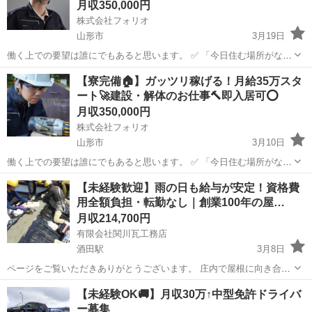
月収350,000円
株式会社フォリオ
山形市
3月19日
働く上での要望は誰にでもあると思います。 ✅ 「今日住む場所がな
い、即入寮したい」 ✅ 「手持ちがピンチ、明日日払いが欲しい」 ✅
山形
山形市
土木
未経験
【寮完備🏠】ガッツリ稼げる！月給35万スタ
「経験ないけど、とにかく稼ぎたい」 私たちにご相談いただければ、
ート🚀建設・解体のお仕事🔨即入居可⭕️
そんなあ...
月収350,000円
株式会社フォリオ
山形市
3月10日
働く上での要望は誰にでもあると思います。 ✅ 「今日住む場所がな
い、即入寮したい」 ✅ 「手持ちがピンチ、明日日払いが欲しい」 ✅
山形
山形市
土木
未経験
【未経験歓迎】雨の日も給与が安定！資格費
「経験ないけど、とにかく稼ぎたい」 私たちにご相談いただければ、
用全額負担・転勤なし｜創業100年の屋…
そんなあ...
月収214,700円
有限会社関川瓦工務店
酒田駅
3月8日
ページをご覧いただきありがとうございます。 庄内で屋根に向き合い
続けて100年「関川瓦工務店」です。 技術を次世代に繋ぐため、新し
山形
酒田市
酒田駅
その他
未経験
【未経験OK🚚】月収30万↑中型免許ドライバ
い仲間を募集します。 ＼関川瓦工務店で働く5つの魅力／ ① 驚きの定
ー募集
着率！...