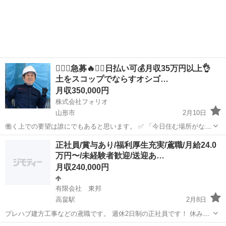
❤️‍🔥🔥急募🔥❤️‍🔥日払い可💰月収35万円以上👌
土をスコップでならすオシゴ…
月収350,000円
株式会社フォリオ
山形市
2月10日
働く上での要望は誰にでもあると思います。 ✅ 「今日住む場所がな
い、即入寮したい」 ✅ 「手持ちがピンチ、明日日払いが欲しい」 ✅
山形
山形市
土木
正社員/賞与あり/福利厚生充実/鳶職/月給24.0
「経験ないけど、とにかく稼ぎたい」 私たちにご相談いただければ、
万円〜/未経験者歓迎/送迎あ…
そんなあ...
月収240,000円
有限会社 東邦
高畠駅
2月8日
プレハブ建方工事などの鳶職です。 週休2日制の正社員です！ 休み重
視の働き方が出来ます！ 仕事については、すでに、ある程度組み上が