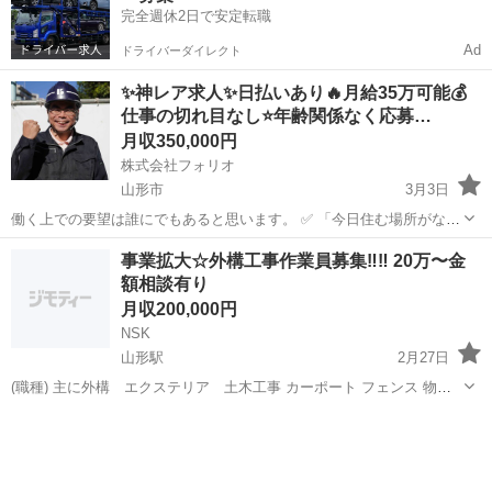
完全週休2日で安定転職
Ad
ドライバーダイレクト
✨神レア求人✨日払いあり🔥月給35万可能💰
仕事の切れ目なし⭐️年齢関係なく応募…
月収350,000円
株式会社フォリオ
山形市
3月3日
働く上での要望は誰にでもあると思います。 ✅ 「今日住む場所がな
い、即入寮したい」 ✅ 「手持ちがピンチ、明日日払いが欲しい」 ✅
山形
山形市
土木
レア
事業拡大☆外構工事作業員募集‼︎‼︎ 20万〜金
「経験ないけど、とにかく稼ぎたい」 私たちにご相談いただければ、
額相談有り
そんなあ...
月収200,000円
NSK
山形駅
2月27日
(職種) 主に外構 エクステリア 土木工事 カーポート フェンス 物置
土間 ブロック積み 造成工事等に関わる作業全般をお願いします。 未
山形
山形市
山形駅
土木
事業拡大
経験の方は最初は軽作業、ダンプの運転、アシスタントから初めて頂
いたきます。 徐々に現場...