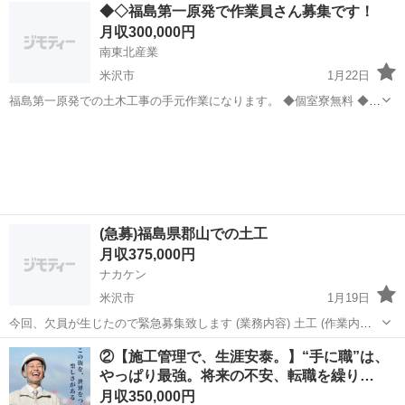
山形
東置賜郡
高畠駅
鳶職
業務
◆◇福島第一原発で作業員さん募集です！
ったパーツで足場を組んでいく建設業務なので 通常の作業に比べ、早
月収300,000円
く仕上げることが可能です。 現...
南東北産業
米沢市
1月22日
福島第一原発での土木工事の手元作業になります。 ◆個室寮無料 ◆日
当/13,000円〜15,000円（資格・経験等により考慮） ◆現場や業務内容
山形
米沢市
その他
により別途手当有り ◆実力により随時昇給有り ◆休日/日曜、年末年
始・お盆・G...
(急募)福島県郡山での土工
月収375,000円
ナカケン
米沢市
1月19日
今回、欠員が生じたので緊急募集致します (業務内容) 土工 (作業内容)
手元作業、4tダンプ運転、重機オペレーター (勤務地) 郡山周辺、県内
山形
米沢市
測量
重機
②【施工管理で、生涯安泰。】“手に職”は、
(給与) 週払い制度有り (雇用形態)アルバイト (勤務時間)8時〜...
やっぱり最強。将来の不安、転職を繰り…
月収350,000円