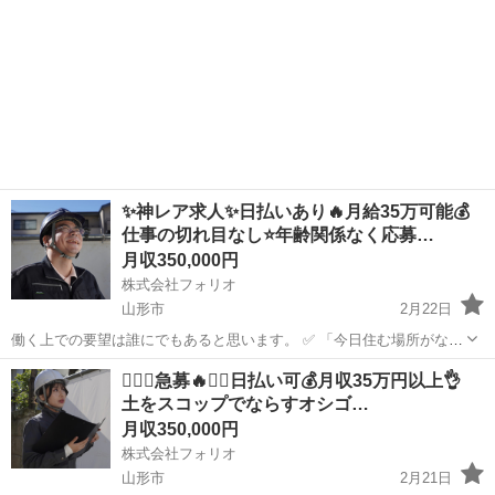
✨神レア求人✨日払いあり🔥月給35万可能💰
仕事の切れ目なし⭐️年齢関係なく応募…
月収350,000円
株式会社フォリオ
山形市
2月22日
働く上での要望は誰にでもあると思います。 ✅ 「今日住む場所がな
い、即入寮したい」 ✅ 「手持ちがピンチ、明日日払いが欲しい」 ✅
山形
山形市
土木
❤️‍🔥🔥急募🔥❤️‍🔥日払い可💰月収35万円以上👌
「経験ないけど、とにかく稼ぎたい」 私たちにご相談いただければ、
土をスコップでならすオシゴ…
そんなあ...
月収350,000円
株式会社フォリオ
山形市
2月21日