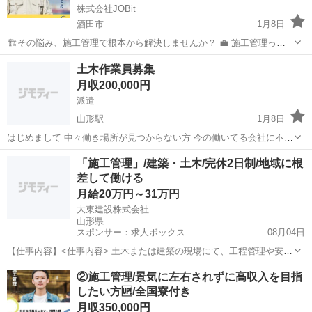
株式会社JOBit
酒田市
1月8日
🏗️その悩み、施工管理で根本から解決しませんか？ 💼 施工管理って
どんな仕事？ 現場の「司令塔」として、工事の進行・安全・品質を管
山形
酒田市
土木
最強
土木作業員募集
理する仕事です。 未経験でも安心の研修制度あり。 経験者は高収入・
月収200,000円
高待遇で優遇！ ...
派遣
山形駅
1月8日
はじめまして 中々働き場所が見つからない方 今の働いてる会社に不満
がある方 仕事にお困りでしたら ご連絡ください 土木作業員募集して
山形
山形市
山形駅
その他
土木作業員
「施工管理」/建築・土木/完休2日制/地域に根
ます。 解体作業員募集してます。 経験問わず募集しているので お問
差して働ける
い合わせお待ちしております。
月給20万円～31万円
大東建設株式会社
山形県
スポンサー：求人ボックス
08月04日
【仕事内容】<仕事内容> 土木または建築の現場にて、工程管理や安全
管理などの施工管理業務全般をお任せします。現場は事務所から約30
正社員
②施工管理/景気に左右されずに高収入を目指
分圏内が中心です。 土木もしくは建築の現場にて、これまでの経験や
したい方🆙/全国寮付き
資格を活かせる案件の管理業務をお任せ...
月収350,000円