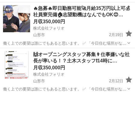
い、即入寮したい」 ✅ 「手持ちがピンチ、明日日払いが欲しい」 ✅
山形
山形市
土木
🔥急募🔥即日勤務可能🚀月給35万円以上可💰
「経験ないけど、とにかく稼ぎたい」 私たちにご相談いただければ、
社員寮完備🏠志望動機はなんでもOK😊…
そんなあ...
月収350,000円
株式会社フォリオ
山形市
2月19日
働く上での要望は誰にでもあると思います。 ✅ 「今日住む場所がな
い、即入寮したい」 ✅ 「手持ちがピンチ、明日日払いが欲しい」 ✅
山形
山形市
土木
社員
🙌オープニングスタッフ募集👨仕事嫌いな社
「経験ないけど、とにかく稼ぎたい」 私たちにご相談いただければ、
長が率いる！？土木スタッフ❗️14時に…
そんなあ...
月収350,000円
株式会社フォリオ
山形市
2月12日
働く上での要望は誰にでもあると思います。 ✅ 「今日住む場所がな
い、即入寮したい」 ✅ 「手持ちがピンチ、明日日払いが欲しい」 ✅
山形
山形市
土木
「経験ないけど、とにかく稼ぎたい」 私たちにご相談いただければ、
そんなあ...