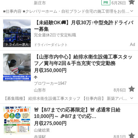
新庄市
6月26日
■仕事内容 ■クレバリーホーム・自社ブランド住宅の施工管理をお任せ
します。 施工計画立案、品質管理・工程管理・原価管理・安全管理を
山形
新庄市
土木
社員
【未経験OK🚚】月収30万↑中型免許ドライバ
推進頂きます。 《詳細》 ◇工法：木造 ◇工期：約4ヶ月 ◇一度に担
ー募集
当する...
完全週休2日で安定転職
Ad
ドライバーダイレクト
【山形市内中心】給排水衛生設備工事スタッ
フ／賞与年2回＆手当充実で安定勤務
月収350,000円
プロワーカー1947
山形市
8月6日
【募集職種】 給排水衛生設備工事スタッフ 【仕事内容】 新築アパー
トや戸建て住宅、オフィスビル、商業施設、福祉施設など、さまざま
山形
山形市
その他
未経験
🚨【8/7までの応募限定】🚨 💰通常日給
な建物の「給排水衛生設備工事」や「土木工事」を行います。 主な現
10,000円～ 🎉8/7までの応…
場は山形市内および近...
月収275,000円
山健総業
赤湯駅
8月1日