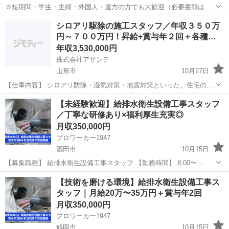
☺︎短期間・学生・主婦・外国人・遠方の方でも大歓迎（必要書類は必
須です）☺︎ ☺︎年齢不問☺︎ ☺︎未経験者からでも構いません☺︎ ☺︎経験
山形
南陽市
その他
未経験
シロアリ駆除の施工スタッフ／年収３５０万
者、資格者優遇☺︎ ☺︎10～70代スタッフが活躍中☺︎ ☺︎現場は高...
円～７００万円！昇給+賞与年２回＋各種…
年収3,530,000円
株式会社アサンテ
山形市
10月27日
【仕事内容】 シロアリ防除・湿気対策・地震対策といった、住宅のメ
ンテナンス作業を行なっていただきます。 業界売上No.1の実績と
山形
山形市
土木
未経験
【未経験歓迎】給排水衛生設備工事スタッフ
JA（農協）の信頼があり、安心・安全・高品質の自社施工なのでリピ
／丁寧な研修あり×福利厚生充実◎
ート率も高く、業界最高水準の...
月収350,000円
プロワーカー1947
酒田市
10月15日
【募集職種】 給排水衛生設備工事スタッフ 【勤務時間】 8:00〜
17:00（休憩あり） 【仕事内容】 新築アパートや戸建て住宅、オフィ
山形
酒田市
その他
未経験
【技術を磨ける環境】給排水衛生設備工事ス
スビル、商業施設、福祉施設など、さまざまな建物の「給排水衛生設
タッフ｜月給20万〜35万円＋賞与年2回
備工事」...
月収350,000円
プロワーカー1947
鶴岡市
10月15日