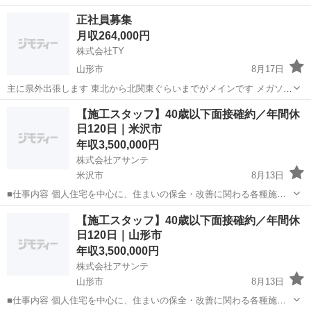
務や会社のサポートデスクなど総合的に活躍できるスタッフを募集し
山形
山形市
土木
オフィスワーク
正社員募集
ます！ キャリアアップを目指せるので、将来的には人材コーディネー
月収264,000円
ターや人事と...
株式会社TY
山形市
8月17日
主に県外出張します 東北から北関東ぐらいまでがメインです メガソー
ラーや屋根ソーラーやフェンス等いろんな仕事やります 法人化により
山形
山形市
その他
屋根
【施工スタッフ】40歳以下面接確約／年間休
正社員募集してます 頑張る人頑張ってくれる人募集してます 経験何で
日120日｜米沢市
もいいです 最近飛んだ者勝ち...
年収3,500,000円
株式会社アサンテ
米沢市
8月13日
■仕事内容 個人住宅を中心に、住まいの保全・改善に関わる各種施工
をお任せします。 木材保存（防腐・防蟻）、床下湿気対策、地盤改
山形
米沢市
その他
40歳
【施工スタッフ】40歳以下面接確約／年間休
良、小規模リフォームなど、ハウスメンテナンス工事全般を担当。案
日120日｜山形市
件によっては調査から施工、簡...
年収3,500,000円
株式会社アサンテ
山形市
8月13日
■仕事内容 個人住宅を中心に、住まいの保全・改善に関わる各種施工