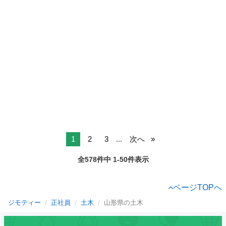
1
2
3
...
次へ
全578件中 1-50件表示
ページTOPへ
ジモティー
正社員
土木
山形県の土木