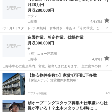
月28万円
ら工事する...
月収280,000円
テクノ
山形市
4月23日
👉 5月1日スタート 👉 寮無料・食事付き・車あり 「今の環境、この
ままでいいですか？」 一度リセットして、 新しい場所で働きたい方に
山形
山形市
その他
造園作業、剪定作業、伐採作業
向いている仕事です。 ⸻ ■仕事内容 ・現場巡回 ・写真撮影 ・簡
月収300,000円
単な確認作業 ...
（有）ニュー洋花園
山形市
4月9日
山形市中心に山形県内、宮城、福島たまにあります。 主に庭木の剪定
をお願いしたいです。経験者の方(2年以上)で樹木の剪定をできる方、
山形
山形市
その他
クレーン
【格安物件多数✨】家賃4万円以下多数
木に登って剪定や高いところでの高所作業車を使った剪定、伐採 2ト
【保証人ナシ】賃貸物件多数掲載！
ンクレーン、2トンダンプ等、...
Ad
ニフティ不動産
🙌オープニングスタッフ募集👨仕事嫌いな社
長が率いる！？土木スタッフ❗️14時に…