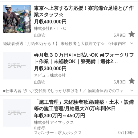
東京へ上京する方応援！寮完備☆足場とび 作
業スタッフ☆
月収400,000円
株式会社K・T・C
山形市
6月9日
経験者優遇！月給40万から！】 未経験者も大歓迎です☆ 《仕事内容》
都内を中心にマンションの改修工事の足場をメインに行なっていま
山形
山形市
鳶職
未経験
🚜月収３０万円可×日払いOK 🚜フォークリフ
す。 《活かせる経験》 足場作業 その他建設作業経験 《...
ト作業｜未経験OK｜寮完備｜週休2…
月収300,000円
ネビュラ株式会社
山形市
6月3日
■仕事内容 📦 ＼2交代制でしっかり稼げる！／ 物流倉庫内でのフォー
クリフト作業をお任せします。 資格を活かして、高収入を目指せる環
山形
山形市
土木
未経験
「施工管理」未経験者歓迎/建築・土木・設備
境です。 ＜具体的には＞ ・リーチフォーク／カウンターフォークでの
等の施工管理/月給最大70万/年間休日…
運搬作業...
年収300万円～450万円
株式会社アイマックス
山形県
スポンサー：求人ボックス
07月08日