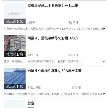
和歌山
和歌山市
紀伊小倉駅
その他
左官
屋根屋が施工する防草シート工事
地元のお店
紀伊駅
5月10日
勾配のある屋根の上でも同じ大きさの防水シート(ルーフィング)をシワなく綺麗に張るので、陸
和歌山
和歌山市
紀伊駅
剪定/造園
シート
雨漏り、屋根漆喰等でお困りの方
地元のお店
和歌山市
6月22日
相談、相見積もり、点検等随時受付中です。 お気軽に連絡下さい
和歌山
和歌山市
リフォーム
雨漏りや雨樋や漆喰などの屋根工事
地元のお店
和歌山市駅
6月27日
急な雨漏りや雨樋破損などでお困りの方お気軽にご相談下さい。 保険適応できる事も
和歌山
和歌山市
和歌山市駅
その他
剪定