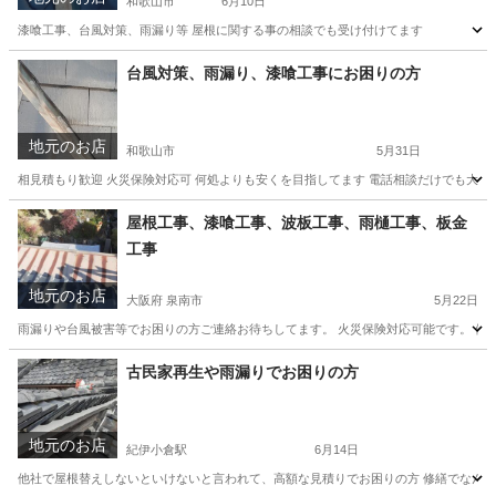
和歌山市
6月10日
漆喰工事、台風対策、雨漏り等 屋根に関する事の相談でも受け付けてます
和歌山
和歌山市
その他
台風対策、雨漏り、漆喰工事にお困りの方
地元のお店
和歌山市
5月31日
相見積もり歓迎 火災保険対応可 何処よりも安くを目指してます 電話相談だけでも大
和歌山
和歌山市
リフォーム
火災保険
屋根工事、漆喰工事、波板工事、雨樋工事、板金
工事
地元のお店
大阪府 泉南市
5月22日
雨漏りや台風被害等でお困りの方ご連絡お待ちしてます。 火災保険対応可能です。 便
大阪
泉南市
その他
火災保険
古民家再生や雨漏りでお困りの方
地元のお店
紀伊小倉駅
6月14日
他社で屋根替えしないといけないと言われて、高額な見積りでお困りの方 修繕でなんと