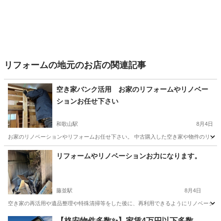
リフォームの地元のお店の関連記事
空き家バンク活用 お家のリフォームやリノベー
ションお任せ下さい
和歌山駅
8月4日
お家のリノベーションやリフォームお任せ下さい。 中古購入した空き家や物件のリノベー
和歌山
和歌山市
和歌山駅
リフォーム
物件
リフォームやリノベーションお力になります。
藤並駅
8月4日
空き家の再活用や遺品整理や特殊清掃等をした後に、再利用できるようにリノベーション
和歌山
有田郡
藤並駅
リフォーム
天井
【格安物件多数✨】家賃4万円以下多数