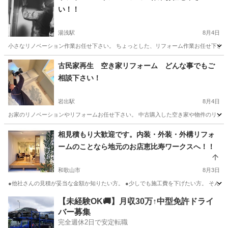
い！！
湯浅駅
8月4日
小さなリノベーション作業お任せ下さい。 ちょっとした、リフォーム作業お任せ下さい。
和歌山
有田郡
湯浅駅
リフォーム
天井
古民家再生 空き家リフォーム どんな事でもご
相談下さい！
岩出駅
8月4日
お家のリノベーションやリフォームお任せ下さい。 中古購入した空き家や物件のリノベー
和歌山
岩出市
岩出駅
リフォーム
物件
相見積もり大歓迎です。内装・外装・外構リフォ
ームのことなら地元のお店恵比寿ワークスへ！！
和歌山市
8月3日
●他社さんの見積が妥当な金額か知りたい方。 ●少しでも施工費を下げたい方。 そんな
和歌山
和歌山市
リフォーム
大阪
泉佐野市
リフォーム
【未経験OK🚚】月収30万↑中型免許ドライ
バー募集
.com
完全週休2日で安定転職