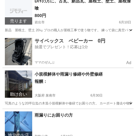
DIYの方に、古瓦、新品瓦、屋根土、壁土、屋根漆
喰
800円
売ります
岩出市
6月10日
新品 屋根土、壁土 20㎏ プロの職人が屋根工事で使う物です。 練って袋に真空パックされ
和歌山
岩出市
その他
屋根
サイベックス ベビーカー 0円
抽選でプレゼント！応募は1分
ママのぜんぶ
Ad
小規模解体や雨漏り修繕や外壁修繕
報酬：
助け合い
大阪府 泉南市
6月30日
写真のような20坪位迄の木造小規模解体や修繕でお困りの方。 カーポート撤去や物置小
大阪
泉南市
手伝いたい/助けたい
雨漏りにお困りの方
地元のお店