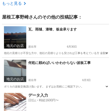
和歌山
日高郡
切目駅
リフォーム
もっと見る
屋根工事野崎
さんのその他の投稿記事：
瓦、雨樋、漆喰、板金承ります
地元のお店
岩出市
6月30日
他社の見積りが不安な方や、他社の見積りよりも安ければ工事を考えている方 金額が大
和歌山
岩出市
その他
板金
何処に頼めばいいかわからない波板工事
地元のお店
岩出市
6月3日
ポリカの波板交換請け負います。 まずはお気軽にご相談下さい。
和歌山
岩出市
その他
データ入力
日払い 時給1600円〜