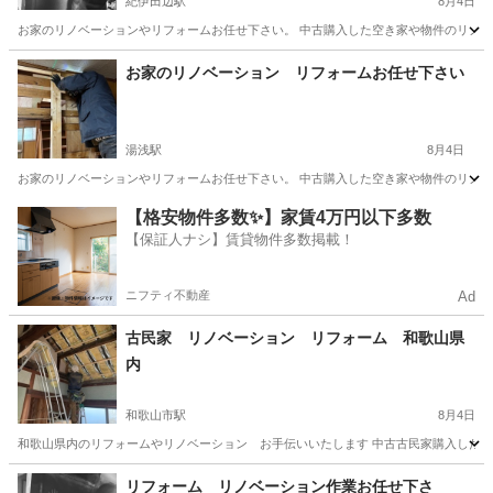
紀伊田辺駅
8月4日
お家のリノベーションやリフォームお任せ下さい。 中古購入した空き家や物件のリノベー
和歌山
田辺市
紀伊田辺駅
リフォーム
物件
お家のリノベーション リフォームお任せ下さい
湯浅駅
8月4日
お家のリノベーションやリフォームお任せ下さい。 中古購入した空き家や物件のリノベー
和歌山
有田郡
湯浅駅
リフォーム
物件
【格安物件多数✨】家賃4万円以下多数
【保証人ナシ】賃貸物件多数掲載！
ニフティ不動産
Ad
古民家 リノベーション リフォーム 和歌山県
内
和歌山市駅
8月4日
和歌山県内のリフォームやリノベーション お手伝いいたします 中古古民家購入したが
和歌山
和歌山市
和歌山市駅
リフォーム
無料
リフォーム リノベーション作業お任せ下さ