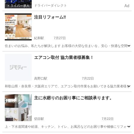
ドライバーダイレクト
Ad
注目リフォーム‼️
紀和駅
7月27日
住まいのお悩み、私たちが解決します お客様の大切な住まいを、安心・快適な空間へ。
和歌山
和歌山市
紀和駅
その他
エアコン取付 協力業者様募集！
高野口駅
7月22日
和歌山県・奈良県・大阪府エリアで、エアコン取付作業をお願いできる協力業者様を募集
和歌山
橋本市
高野口駅
電気工事
スポット
主に水廻りのお困り事にご相談承ります。
切目駅
7月22日
上・下水道関連や給湯、キッチン、トイレ、お風呂などのお困り事や補修にリフォームなどご