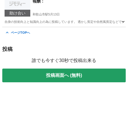
報酬：
助け合い
和歌山市駅
5月13日
自身の技術向上と知識向上の為に投稿しています。 透かし剪定や自然風剪定などで、植
和歌山
和歌山市
和歌山市駅
手伝いたい/助けたい
ページTOPへ
投稿
誰でも今すぐ30秒で投稿出来る
投稿画面へ (無料)