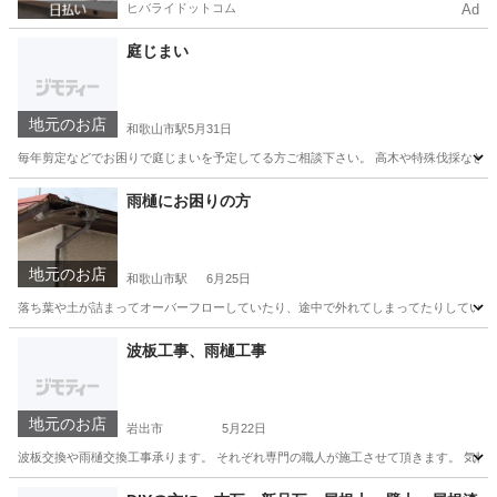
ヒバライドットコム
Ad
庭じまい
地元のお店
和歌山市駅
5月31日
毎年剪定などでお困りで庭じまいを予定してる方ご相談下さい。 高木や特殊伐採など
和歌山
和歌山市
和歌山市駅
その他
雨樋にお困りの方
地元のお店
和歌山市駅
6月25日
落ち葉や土が詰まってオーバーフローしていたり、途中で外れてしまってたりしていた
和歌山
和歌山市
和歌山市駅
その他
波板工事、雨樋工事
地元のお店
岩出市
5月22日
波板交換や雨樋交換工事承ります。 それぞれ専門の職人が施工させて頂きます。 気軽
和歌山
岩出市
その他