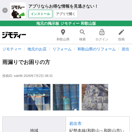
アプリならお得な情報を見逃さない！
インストール
アプリで開く
地元の掲示板 ジモティー 和歌山版
和歌山県
検索
ログイン
投稿
ジモティー
地元のお店
リフォーム
和歌山県のリフォーム
岩出
雨漏りでお困りの方
投稿ID: sde96
2026年7月2日 08:31
岩出市
地域
紀勢本線(和歌山～和歌山市) -