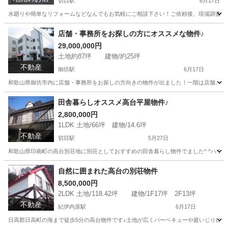
切目駅
6月17日
水廻りや簡単なリフォームなどなんでもお気軽にご相談下さい！ご依頼後、現場調査後お
和歌山
日高郡
切目駅
便利屋
店舗・事務所をお探しの方にオススメな物件♪
29,000,000円
土地約87坪 建物/約25坪
不動産
御坊駅
6月17日
和歌山県御坊市内に店舗・事務所をお探しの方向きの物件が出ました！一階は店舗、2階
和歌山
御坊市
御坊駅
新築（マンション/一戸建て）
物件
田舎暮らしオススメ高台平屋物件♪
2,800,000円
1LDK 土地/66坪 建物/14.6坪
不動産
切目駅
5月27日
和歌山県印南町の高台別荘地に別荘としておすすめの田舎暮らし物件でました^ ^ハウス
和歌山
日高郡
切目駅
中古（マンション/一戸建て）
物件
自然に囲まれた高台の別荘物件
8,500,000円
2LDK 土地/118.42坪 建物/1F17坪 2F13坪
不動産
紀伊内原駅
6月17日
日高郡日高町の海まで徒歩5分の高台物件です♪土地が広くバーベキューや庭いじりに最適な