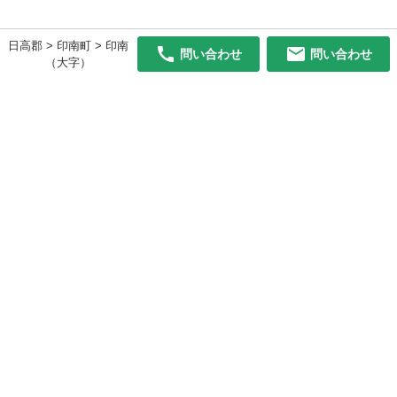
日高郡 > 印南町 > 印南
問い合わせ
問い合わせ
（大字）
初めての方へ
利用規約
プライバシーポリシー
プライバシー・ステートメント
健全化に資する運用方針
お問い合わせ
運営会社
サイトマップ
ご利用ガイド
フリーワードで探す
PC版で表示
都道府県選択
特定商取引法の表示
利用者情報の外部送信について
© 2011-
2026
Jmty, Inc.