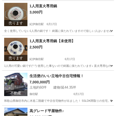
和歌山
日高郡
紀伊内原駅
中古（マンション/一戸建て）
1人用直火専用鍋
3,000円
物件
売ります
紀伊御坊駅
6月17日
全く使用していない1人用の鍋です！ 綺麗に保たれていますので欲しい人はいませんか？ 
和歌山
御坊市
紀伊御坊駅
調理器具
全く
1人用直火専用鍋【未使用】
2,500円
売ります
紀伊御坊駅
6月17日
1人用の可愛い鍋です(^.^) 使用した事ないので綺麗に保たれています♪ 直火専用なので
和歌山
御坊市
紀伊御坊駅
調理器具
生活便のいい立地中古住宅情報！
7,000,000円
土地約60坪 建物/延44.35坪
不動産
御坊駅
6月17日
和歌山県御坊市内に木造二階建て中古住宅物件が出ました！ 5SLDK間取りの住宅。駐車
和歌山
御坊市
御坊駅
土地販売/土地売買
物件
高グレード平屋物件♪