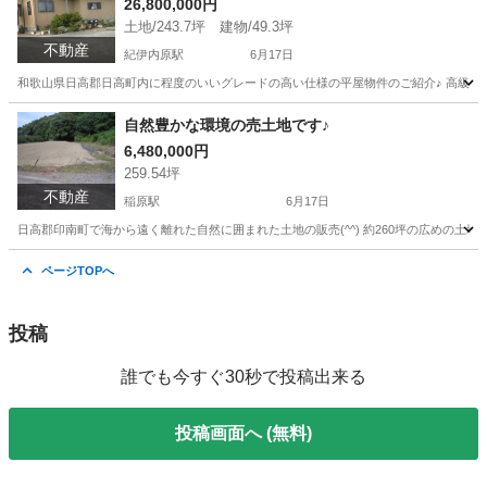
26,800,000円
土地/243.7坪 建物/49.3坪
不動産
紀伊内原駅
6月17日
和歌山県日高郡日高町内に程度のいいグレードの高い仕様の平屋物件のご紹介♪ 高級感の
和歌山
日高郡
紀伊内原駅
中古（マンション/一戸建て）
自然豊かな環境の売土地です♪
6,480,000円
物件
259.54坪
不動産
稲原駅
6月17日
日高郡印南町で海から遠く離れた自然に囲まれた土地の販売(^^) 約260坪の広めの土地
和歌山
日高郡
稲原駅
土地販売/土地売買
土地
ページTOPへ
投稿
誰でも今すぐ30秒で投稿出来る
投稿画面へ (無料)