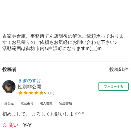
古家や倉庫、事務所てん店舗後の解体ご依頼承っておりま
す！お見積りのご依頼もお気軽にお問い合わせ下さい♪

活動範囲は御坊市内⇆白浜町になりますm(__)m
投稿者
投稿
51
件
まぎのすけ
性別非公開
フォローする
5.0
(
16
)
身分証
電話番号
法人書類
宅建書類
初めまして。 よろしくお願いします^ ^
良い
Y-Y