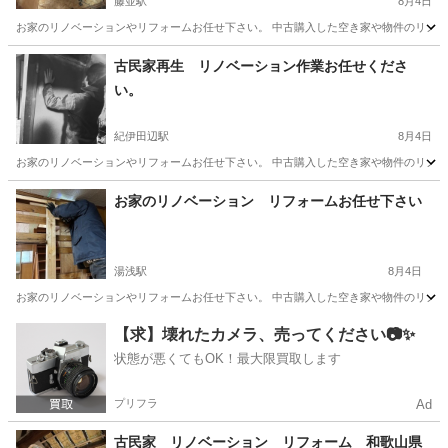
藤並駅
8月4日
お家のリノベーションやリフォームお任せ下さい。 中古購入した空き家や物件のリノベー
和歌山
有田郡
藤並駅
リフォーム
物件
古民家再生 リノベーション作業お任せくださ
い。
紀伊田辺駅
8月4日
お家のリノベーションやリフォームお任せ下さい。 中古購入した空き家や物件のリノベー
和歌山
田辺市
紀伊田辺駅
リフォーム
物件
お家のリノベーション リフォームお任せ下さい
湯浅駅
8月4日
お家のリノベーションやリフォームお任せ下さい。 中古購入した空き家や物件のリノベー
和歌山
有田郡
湯浅駅
リフォーム
物件
【求】壊れたカメラ、売ってください📷✨
状態が悪くてもOK！最大限買取します
プリフラ
Ad
古民家 リノベーション リフォーム 和歌山県