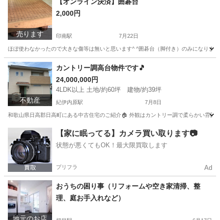
【オンライン決済】囲碁台
2,000円
土地
売ります
印南駅
7月22日
ほぼ使わなかったので大きな傷等は無いと思います^ ^囲碁台（脚付き）のみになります
和歌山
日高郡
印南駅
おもちゃ
カントリー調高台物件です🎵
24,000,000円
4LDK以上 土地/約60坪 建物/約39坪
不動産
紀伊内原駅
7月8日
和歌山県日高郡日高町にある中古住宅のご紹介🏠 外観はカントリー調で柔らかい雰囲気
和歌山
日高郡
紀伊内原駅
中古（マンション/一戸建て）
【家に眠ってる】カメラ買い取ります📷
状態が悪くてもOK！最大限買取します
物件
プリフラ
Ad
おうちの困り事（リフォームや空き家清掃、整
理、庭お手入れなど）
地元のお店