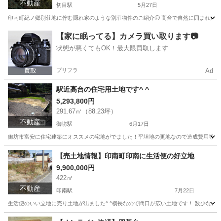
不動産
切目駅
5月27日
印南町紀ノ郷別荘地に佇む隠れ家のような別荘物件のご紹介🙂 高台で自然に囲まれた閑静
和歌山
日高郡
切目駅
中古（マンション/一戸建て）
物件
【家に眠ってる】カメラ買い取ります📷
状態が悪くてもOK！最大限買取します
プリフラ
Ad
駅近高台の住宅用土地です^ ^
5,293,800円
291.67㎡（88.23坪）
不動産
御坊駅
6月17日
御坊市富安に住宅建築にオススメの宅地がでました！平坦地の更地なので造成費用等は特
和歌山
御坊市
御坊駅
土地販売/土地売買
小谷
【売土地情報】印南町印南に生活便の好立地
9,900,000円
422㎡
不動産
印南駅
7月22日
生活便のいい立地に売り土地が出ました^ ^横長なので間口が広い土地です！ 数少ない印
和歌山
日高郡
印南駅
不動産売買（マンション/一戸建て）