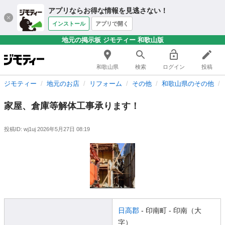
アプリならお得な情報を見逃さない！
インストール
アプリで開く
地元の掲示板 ジモティー 和歌山版
和歌山県
検索
ログイン
投稿
ジモティー
地元のお店
リフォーム
その他
和歌山県のその他
家屋、倉庫等解体工事承ります！
投稿ID: wj1uj
2026年5月27日 08:19
日高郡
- 印南町
- 印南（大
字）