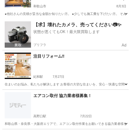
和歌山市
8月3日
●他社さんの見積が妥当な金額か知りたい方。 ●少しでも施工費を下げたい方。 そんな
和歌山
和歌山市
リフォーム
大阪
泉佐野市
リフォーム
【求】壊れたカメラ、売ってください📷✨
状態が悪くてもOK！最大限買取します
.com
プリフラ
Ad
注目リフォーム‼️
紀和駅
7月27日
住まいのお悩み、私たちが解決します お客様の大切な住まいを、安心・快適な空間へ。
和歌山
和歌山市
紀和駅
その他
エアコン取付 協力業者様募集！
高野口駅
7月22日
和歌山県・奈良県・大阪府エリアで、エアコン取付作業をお願いできる協力業者様を募集