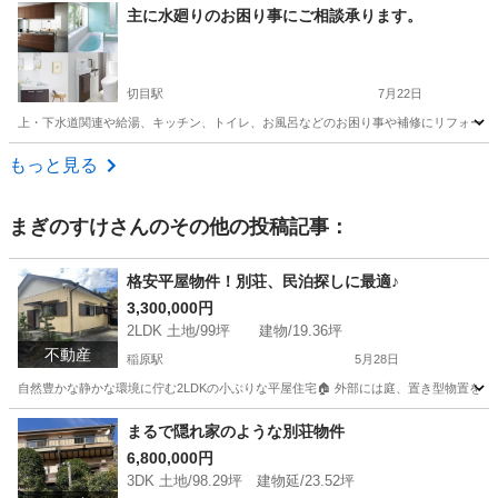
和歌山
橋本市
高野口駅
電気工事
スポット
主に水廻りのお困り事にご相談承ります。
切目駅
7月22日
上・下水道関連や給湯、キッチン、トイレ、お風呂などのお困り事や補修にリフォームなどご
和歌山
日高郡
切目駅
リフォーム
もっと見る
まぎのすけ
さんのその他の投稿記事：
格安平屋物件！別荘、民泊探しに最適♪
3,300,000円
2LDK 土地/99坪 建物/19.36坪
不動産
稲原駅
5月28日
自然豊かな静かな環境に佇む2LDKの小ぶりな平屋住宅🏠 外部には庭、置き型物置を完備😄
和歌山
日高郡
稲原駅
中古（マンション/一戸建て）
物件
まるで隠れ家のような別荘物件
6,800,000円
3DK 土地/98.29坪 建物延/23.52坪