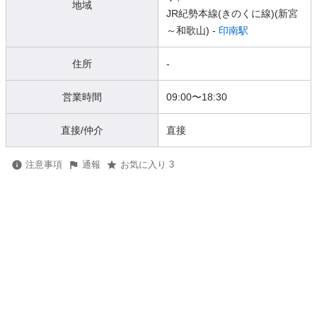
地域
JR紀勢本線(きのくに線)(新宮
～和歌山) -
印南駅
住所
-
営業時間
09:00
〜
18:30
直接/仲介
直接
注意事項
通報
お気に入り 3