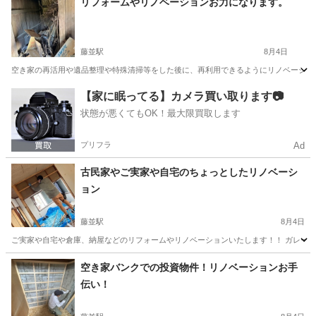
リフォームやリノベーションお力になります。
藤並駅
8月4日
空き家の再活用や遺品整理や特殊清掃等をした後に、再利用できるようにリノベーション
和歌山
有田郡
藤並駅
リフォーム
天井
【家に眠ってる】カメラ買い取ります📷
状態が悪くてもOK！最大限買取します
プリフラ
Ad
古民家やご実家や自宅のちょっとしたリノベーシ
ョン
藤並駅
8月4日
ご実家や自宅や倉庫、納屋などのリフォームやリノベーションいたします！！ ガレージ
和歌山
有田郡
藤並駅
リフォーム
ガレージ
空き家バンクでの投資物件！リノベーションお手
伝い！