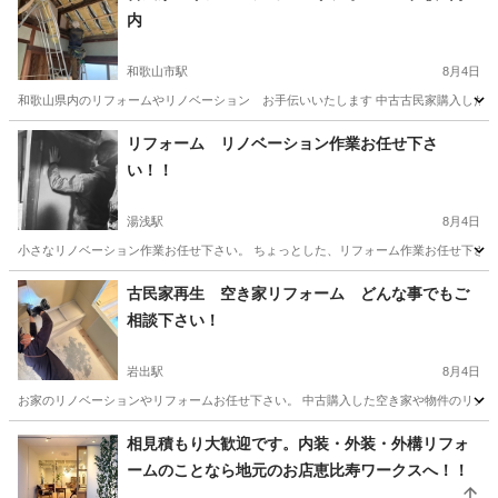
内
和歌山市駅
8月4日
和歌山県内のリフォームやリノベーション お手伝いいたします 中古古民家購入したが
和歌山
和歌山市
和歌山市駅
リフォーム
無料
リフォーム リノベーション作業お任せ下さ
い！！
湯浅駅
8月4日
小さなリノベーション作業お任せ下さい。 ちょっとした、リフォーム作業お任せ下さい。
和歌山
有田郡
湯浅駅
リフォーム
天井
古民家再生 空き家リフォーム どんな事でもご
相談下さい！
岩出駅
8月4日
お家のリノベーションやリフォームお任せ下さい。 中古購入した空き家や物件のリノベー
和歌山
岩出市
岩出駅
リフォーム
物件
相見積もり大歓迎です。内装・外装・外構リフォ
ームのことなら地元のお店恵比寿ワークスへ！！