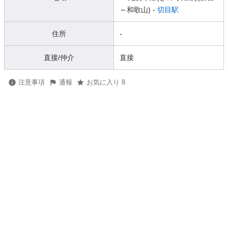
～和歌山) -
切目駅
住所
-
直接/仲介
直接
注意事項
通報
お気に入り 8