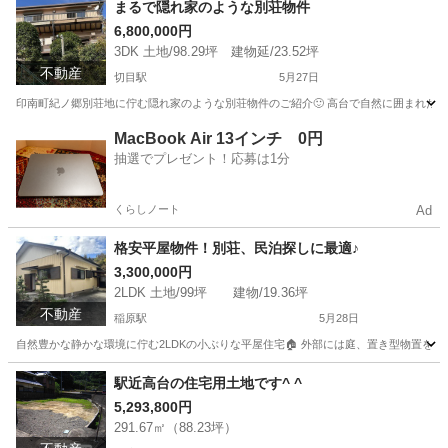
まるで隠れ家のような別荘物件
6,800,000円
3DK 土地/98.29坪 建物延/23.52坪
不動産
切目駅
5月27日
印南町紀ノ郷別荘地に佇む隠れ家のような別荘物件のご紹介🙂 高台で自然に囲まれた閑静
和歌山
日高郡
切目駅
中古（マンション/一戸建て）
物件
MacBook Air 13インチ 0円
抽選でプレゼント！応募は1分
くらしノート
Ad
格安平屋物件！別荘、民泊探しに最適♪
3,300,000円
2LDK 土地/99坪 建物/19.36坪
不動産
稲原駅
5月28日
自然豊かな静かな環境に佇む2LDKの小ぶりな平屋住宅🏠 外部には庭、置き型物置を完備😄
和歌山
日高郡
稲原駅
中古（マンション/一戸建て）
物件
駅近高台の住宅用土地です^ ^
5,293,800円
291.67㎡（88.23坪）