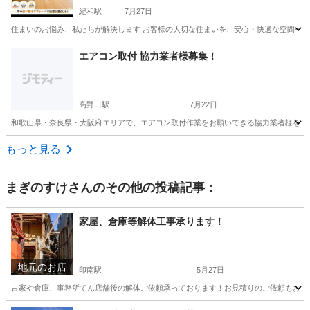
紀和駅
7月27日
住まいのお悩み、私たちが解決します お客様の大切な住まいを、安心・快適な空間へ。
和歌山
和歌山市
紀和駅
その他
エアコン取付 協力業者様募集！
高野口駅
7月22日
和歌山県・奈良県・大阪府エリアで、エアコン取付作業をお願いできる協力業者様を募集
和歌山
橋本市
高野口駅
電気工事
スポット
もっと見る
まぎのすけ
さんのその他の投稿記事：
家屋、倉庫等解体工事承ります！
地元のお店
印南駅
5月27日
古家や倉庫、事務所てん店舗後の解体ご依頼承っております！お見積りのご依頼もお気軽に
和歌山
日高郡
印南駅
その他