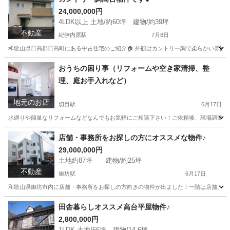
24,000,000円
4LDK以上 土地/約60坪 建物/約39坪
不動産
紀伊内原駅
7月8日
和歌山県日高郡日高町にある中古住宅のご紹介🏠 外観はカントリー調で柔らかい雰囲気
和歌山
日高郡
紀伊内原駅
中古（マンション/一戸建て）
おうちの困り事（リフォームや空き家清掃、整
理、庭お手入れなど）
物件
地元のお店
切目駅
6月17日
水廻りや簡単なリフォームなどなんでもお気軽にご相談下さい！ご依頼後、現場調査後お
和歌山
日高郡
切目駅
便利屋
店舗・事務所をお探しの方にオススメな物件♪
29,000,000円
土地約87坪 建物/約25坪
不動産
御坊駅
6月17日
和歌山県御坊市内に店舗・事務所をお探しの方向きの物件が出ました！一階は店舗、2階
和歌山
御坊市
御坊駅
新築（マンション/一戸建て）
物件
田舎暮らしオススメ高台平屋物件♪
2,800,000円
1LDK 土地/66坪 建物/14.6坪