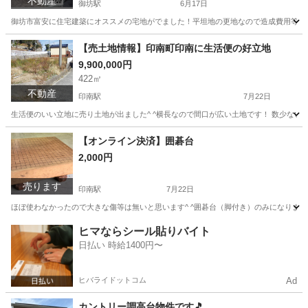
不動産
御坊駅
6月17日
御坊市富安に住宅建築にオススメの宅地がでました！平坦地の更地なので造成費用等は特
和歌山
御坊市
御坊駅
土地販売/土地売買
小谷
【売土地情報】印南町印南に生活便の好立地
9,900,000円
422㎡
不動産
印南駅
7月22日
生活便のいい立地に売り土地が出ました^ ^横長なので間口が広い土地です！ 数少ない印
和歌山
日高郡
印南駅
不動産売買（マンション/一戸建て）
【オンライン決済】囲碁台
2,000円
土地
売ります
印南駅
7月22日
ほぼ使わなかったので大きな傷等は無いと思います^ ^囲碁台（脚付き）のみになります
和歌山
日高郡
印南駅
おもちゃ
ヒマならシール貼りバイト
日払い 時給1400円〜
ヒバライドットコム
Ad
カントリー調高台物件です🎵