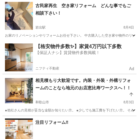
和歌山
有田郡
湯浅駅
リフォーム
天井
古民家再生 空き家リフォーム どんな事でもご
相談下さい！
岩出駅
8月4日
お家のリノベーションやリフォームお任せ下さい。 中古購入した空き家や物件のリノベー
和歌山
岩出市
岩出駅
リフォーム
物件
【格安物件多数✨】家賃4万円以下多数
【保証人ナシ】賃貸物件多数掲載！
ニフティ不動産
Ad
相見積もり大歓迎です。内装・外装・外構リフォ
ームのことなら地元のお店恵比寿ワークスへ！！
和歌山市
8月3日
●他社さんの見積が妥当な金額か知りたい方。 ●少しでも施工費を下げたい方。 そんな
和歌山
和歌山市
リフォーム
大阪
泉佐野市
リフォーム
注目リフォーム‼️
.com