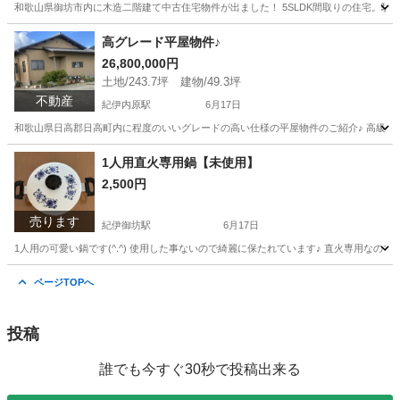
和歌山県御坊市内に木造二階建て中古住宅物件が出ました！ 5SLDK間取りの住宅。駐車
和歌山
御坊市
御坊駅
土地販売/土地売買
物件
高グレード平屋物件♪
26,800,000円
土地/243.7坪 建物/49.3坪
不動産
紀伊内原駅
6月17日
和歌山県日高郡日高町内に程度のいいグレードの高い仕様の平屋物件のご紹介♪ 高級感の
和歌山
日高郡
紀伊内原駅
中古（マンション/一戸建て）
1人用直火専用鍋【未使用】
2,500円
物件
売ります
紀伊御坊駅
6月17日
1人用の可愛い鍋です(^.^) 使用した事ないので綺麗に保たれています♪ 直火専用なので
和歌山
御坊市
紀伊御坊駅
調理器具
ページTOPへ
投稿
誰でも今すぐ30秒で投稿出来る