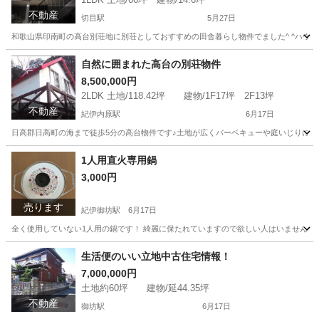
不動産
切目駅
5月27日
和歌山県印南町の高台別荘地に別荘としておすすめの田舎暮らし物件でました^ ^ハウス
和歌山
日高郡
切目駅
中古（マンション/一戸建て）
物件
自然に囲まれた高台の別荘物件
8,500,000円
2LDK 土地/118.42坪 建物/1F17坪 2F13坪
不動産
紀伊内原駅
6月17日
日高郡日高町の海まで徒歩5分の高台物件です♪土地が広くバーベキューや庭いじりに最適な
和歌山
日高郡
紀伊内原駅
中古（マンション/一戸建て）
1人用直火専用鍋
3,000円
物件
売ります
紀伊御坊駅
6月17日
全く使用していない1人用の鍋です！ 綺麗に保たれていますので欲しい人はいませんか？ 
和歌山
御坊市
紀伊御坊駅
調理器具
全く
生活便のいい立地中古住宅情報！
7,000,000円
土地約60坪 建物/延44.35坪
不動産
御坊駅
6月17日