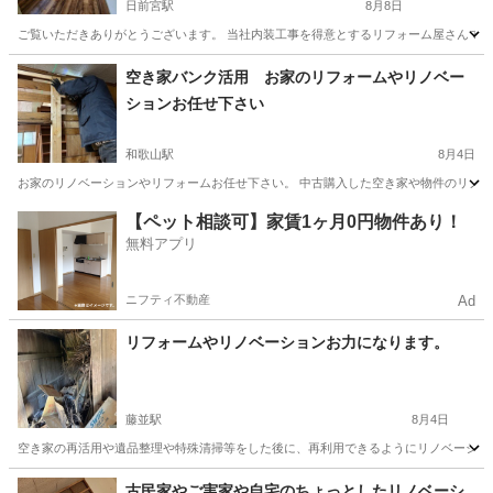
日前宮駅
8月8日
ご覧いただきありがとうございます。 当社内装工事を得意とするリフォーム屋さんです！ 特
和歌山
和歌山市
日前宮駅
リフォーム
張替
空き家バンク活用 お家のリフォームやリノベー
ションお任せ下さい
和歌山駅
8月4日
お家のリノベーションやリフォームお任せ下さい。 中古購入した空き家や物件のリノベー
和歌山
和歌山市
和歌山駅
リフォーム
物件
【ペット相談可】家賃1ヶ月0円物件あり！
無料アプリ
ニフティ不動産
Ad
リフォームやリノベーションお力になります。
藤並駅
8月4日
空き家の再活用や遺品整理や特殊清掃等をした後に、再利用できるようにリノベーション
和歌山
有田郡
藤並駅
リフォーム
天井
古民家やご実家や自宅のちょっとしたリノベーシ