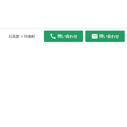
問い合わせ
問い合わせ
日高郡 > 印南町
初めての方へ
利用規約
プライバシーポリシー
プライバシー・ステートメント
健全化に資する運用方針
お問い合わせ
運営会社
サイトマップ
ご利用ガイド
フリーワードで探す
PC版で表示
都道府県選択
特定商取引法の表示
利用者情報の外部送信について