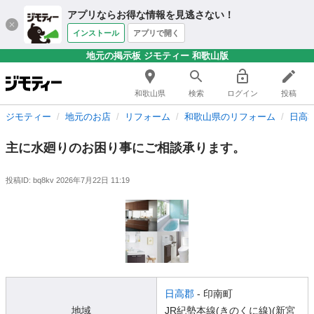
アプリならお得な情報を見逃さない！
インストール
アプリで開く
地元の掲示板 ジモティー 和歌山版
和歌山県
検索
ログイン
投稿
ジモティー
地元のお店
リフォーム
和歌山県のリフォーム
日高
主に水廻りのお困り事にご相談承ります。
投稿ID: bq8kv
2026年7月22日 11:19
日高郡
- 印南町
地域
JR紀勢本線(きのくに線)(新宮