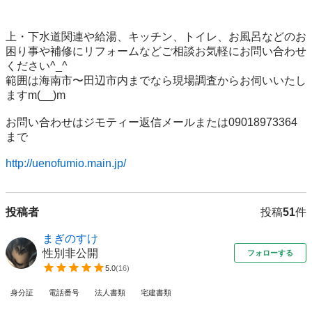
上・下水道関連や給湯、キッチン、トイレ、お風呂などのお
困り事や補修にリフォームなどご相談お気軽にお問い合わせ
ください^_^

範囲は海南市〜田辺市内までなら現場調査からお伺いいたし
ますm(__)m

お問い合わせはジモティー返信メールまたは09018973364
まで

http://uenofumio.main.jp/
投稿者
投稿
51
件
まぎのすけ
性別非公開
フォローする
5.0
(
16
)
身分証
電話番号
法人書類
宅建書類