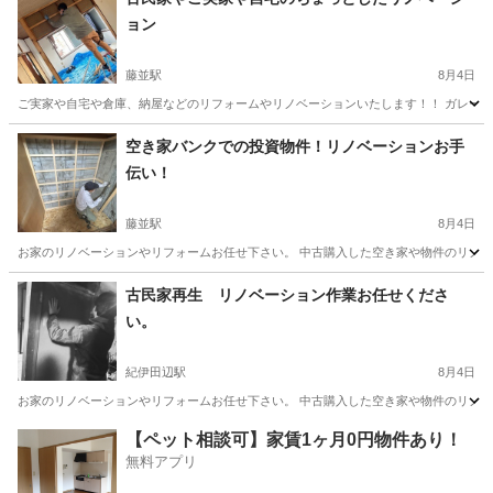
ョン
藤並駅
8月4日
ご実家や自宅や倉庫、納屋などのリフォームやリノベーションいたします！！ ガレージ
和歌山
有田郡
藤並駅
リフォーム
ガレージ
空き家バンクでの投資物件！リノベーションお手
伝い！
藤並駅
8月4日
お家のリノベーションやリフォームお任せ下さい。 中古購入した空き家や物件のリノベー
和歌山
有田郡
藤並駅
リフォーム
物件
古民家再生 リノベーション作業お任せくださ
い。
紀伊田辺駅
8月4日
お家のリノベーションやリフォームお任せ下さい。 中古購入した空き家や物件のリノベー
和歌山
田辺市
紀伊田辺駅
リフォーム
物件
【ペット相談可】家賃1ヶ月0円物件あり！
無料アプリ