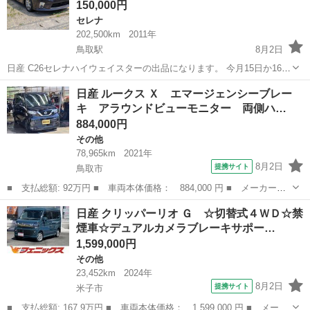
150,000円
セレナ
202,500km
2011年
鳥取駅
8月2日
日産 C26セレナハイウェイスターの出品になります。 今月15日か16日
まで乗る予定なので引き渡しはそれ以降になります。 12日昼頃までで
鳥取
鳥取市
鳥取駅
セレナ
日産 ルークス Ｘ エマージェンシーブレー
購入募集め切ります。 気になる方は12日までにご連絡よろしくお願い
キ アラウンドビューモニター 両側ハ…
します。 12...
884,000円
その他
78,965km
2021年
8月2日
提携サイト
鳥取市
■ 支払総額: 92万円 ■ 車両本体価格： 884,000 円 ■ メーカー
名： 日産 ■ 車種名： ルークス ■ グレード名： Ｘ エマージ
鳥取
鳥取市
その他
日産 クリッパーリオ Ｇ ☆切替式４ＷＤ☆禁
ェンシーブレーキ アラウンドビューモニター 両側ハンズフリーパ
煙車☆デュアルカメラブレーキサポー…
ワースライドドア...
1,599,000円
その他
23,452km
2024年
8月2日
提携サイト
米子市
■ 支払総額: 167.9万円 ■ 車両本体価格： 1,599,000 円 ■ メーカ