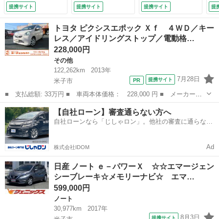
ビＴＶ☆Ｂｌｕｅｔ
ーナビＴＶ☆全周カ
パ
提携サイト
提携サイト
提携サイト
提
ｏｏｔｈ☆アラウン
メラ☆ＥＴＣ☆電動
ィ
ドビューモニター☆
スライドドア☆ＬＥ
ア
トヨタ ピクシスエポック Ｘｆ ４ＷＤ／キー
ＥＴＣ☆ドラレコ☆
Ｄオートライト☆イ
ー
レス／アイドリングストップ／電動格…
ＬＥＤオートライト
ンテリキー☆プッシ
ト
228,000円
☆アイドリングスト
ュスタート☆パーキ
ーン
ップ☆インテリキー
ングソナー☆アイド
その他
☆プッシュスタート
リングストップ☆禁
122,262km
2013年
☆禁煙車☆試乗ＯＫ
煙車☆試乗ＯＫ
7月28日
提携サイト
米子市
（検9.12）
（車検整備付）
■ 支払総額: 33万円 ■ 車両本体価格： 228,000 円 ■ メーカー
名： トヨタ ■ 車種名： ピクシスエポック ■ グレード名： Ｘ
鳥取
米子市
その他
アイドリングストップ
【自社ローン】審査通らない方へ
ｆ ４ＷＤ／キーレス／アイドリングストップ／電動格納ミラー／盗
自社ローンなら「じしゃロン」。他社の審査に通らなか
難防止装置／修復...
った方も
Ad
株式会社IDOM
日産 ノート ｅ－パワーＸ ☆☆エマージェン
シーブレーキ☆メモリーナビ☆ エマ…
599,000円
ノート
30,977km
2017年
8月3日
提携サイト