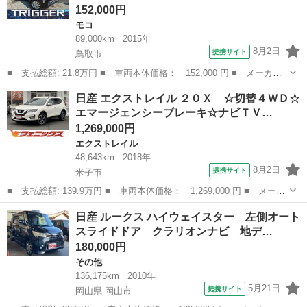
152,000円
モコ
89,000km
2015年
8月2日
提携サイト
鳥取市
■ 支払総額: 21.8万円 ■ 車両本体価格： 152,000 円 ■ メーカー
名： 日産 ■ 車種名： モコ ■ グレード名： Ｘ タイミングチ
鳥取
鳥取市
モコ
日産 エクストレイル ２０Ｘ ☆切替４ＷＤ☆
ェーン アイドリングストップ 純正オーディオ バックカメラ Ｕ
エマージェンシーブレーキ☆ナビＴＶ…
ＳＢポート ...
1,269,000円
エクストレイル
48,643km
2018年
8月2日
提携サイト
米子市
■ 支払総額: 139.9万円 ■ 車両本体価格： 1,269,000 円 ■ メーカ
ー名： 日産 ■ 車種名： エクストレイル ■ グレード名： ２０
鳥取
米子市
エクストレイル
日産 ルークス ハイウェイスター 左側オート
Ｘ ☆切替４ＷＤ☆エマージェンシーブレーキ☆ナビＴＶ☆ 切替４
スライドドア クラリオンナビ 地デ…
ＷＤ☆エ...
180,000円
その他
136,175km
2010年
5月21日
提携サイト
岡山県 岡山市