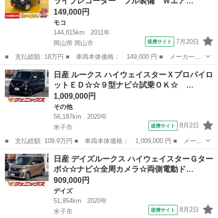
ライブレコーダー フル装備 Ｗエア…
Ｄ／ＣＤ...
149,000円
モコ
144,815km
2011年
7月20日
提携サイト
岡山県 岡山市
■ 支払総額: 18万円 ■ 車両本体価格： 149,000 円 ■ メーカー
名： 日産 ■ 車種名： モコ ■ グレード名： Ｓ キーレス 電
岡山
岡山市
モコ
日産 ルークス ハイウェイスターＸプロパイロ
格ミラー 前後ドライブレコーダー フル装備 Ｗエアバッグ ベン
ットＥＤ☆☆９型ナビ☆試乗ＯＫ☆ …
チシート フルフ...
1,009,000円
その他
56,187km
2020年
8月2日
提携サイト
米子市
■ 支払総額: 109.9万円 ■ 車両本体価格： 1,009,000 円 ■ メーカ
ー名： 日産 ■ 車種名： ルークス ■ グレード名： ハイウェイ
鳥取
米子市
その他
日産 デイズルークス ハイウェイスターＧター
スターＸプロパイロットＥＤ☆☆９型ナビ☆試乗ＯＫ☆ 禁煙車☆９
ボ☆☆ナビ☆全周カメラ☆両側電動ド…
型ナビ☆...
909,000円
デイズ
51,954km
2020年
8月2日
提携サイト
米子市