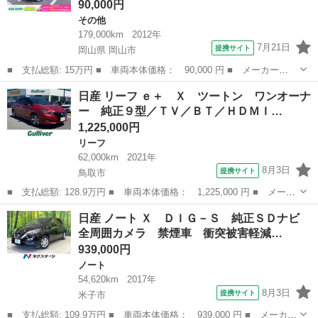
90,000円
その他
179,000km
2012年
7月21日
提携サイト
岡山県 岡山市
■ 支払総額: 15万円 ■ 車両本体価格： 90,000 円 ■ メーカー
名： 日産 ■ 車種名： ルークス ■ グレード名： ハイウェイス
岡山
岡山市
その他
日産 リーフ ｅ＋ Ｘ ツートン ワンオーナ
ター 左側パワースライドドア ＨＩＤライト フォグ 純正１４Ａ
ー 純正９型／ＴＶ／ＢＴ／ＨＤＭＩ…
Ｗ スマートキー ...
1,225,000円
リーフ
62,000km
2021年
8月3日
提携サイト
鳥取市
■ 支払総額: 128.9万円 ■ 車両本体価格： 1,225,000 円 ■ メーカ
ー名： 日産 ■ 車種名： リーフ ■ グレード名： ｅ＋ Ｘ ツ
鳥取
鳥取市
リーフ
日産 ノート Ｘ ＤＩＧ－Ｓ 純正ＳＤナビ
ートン ワンオーナー 純正９型／ＴＶ／ＢＴ／ＨＤＭＩ アラウン
全周囲カメラ 禁煙車 衝突被害軽減…
ドビュー...
939,000円
ノート
54,620km
2017年
8月3日
提携サイト
米子市
■ 支払総額: 109.9万円 ■ 車両本体価格： 939,000 円 ■ メーカー