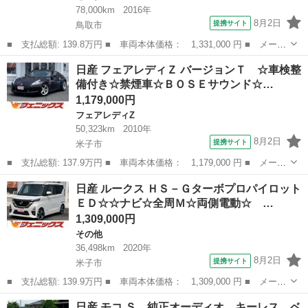
78,000km
2016年
8月2日
提携サイト
鳥取市
■ 支払総額: 139.8万円 ■ 車両本体価格： 1,331,000 円 ■ メーカ
ー名： 日産 ■ 車種名： セレナ ■ グレード名： ハイウェイス
鳥取
鳥取市
セレナ
日産 フェアレディＺ バージョンＴ ☆車検整
ター プロパイロットエディション 純正９型ナビ／ＴＶ／ＤＶＤ／
備付き☆禁煙車☆ＢＯＳＥサウンド☆…
ＣＤ／Ｂ...
1,179,000円
フェアレディZ
50,323km
2010年
8月2日
提携サイト
米子市
■ 支払総額: 137.9万円 ■ 車両本体価格： 1,179,000 円 ■ メーカ
ー名： 日産 ■ 車種名： フェアレディＺ ■ グレード名： バー
鳥取
米子市
フェアレディZ
日産 ルークス ＨＳ－Ｇターボプロパイロット
ジョンＴ ☆車検整備付き☆禁煙車☆ＢＯＳＥサウンド☆ ＢＯＳＥ
ＥＤ☆☆ナビ☆全周Ｍ☆両側電動☆ …
プレミア...
1,309,000円
その他
36,498km
2020年
8月2日
提携サイト
米子市
■ 支払総額: 139.9万円 ■ 車両本体価格： 1,309,000 円 ■ メーカ
ー名： 日産 ■ 車種名： ルークス ■ グレード名： ＨＳ－Ｇタ
鳥取
米子市
その他
日産 モコ Ｓ 純正オーディオ キーレス ベ