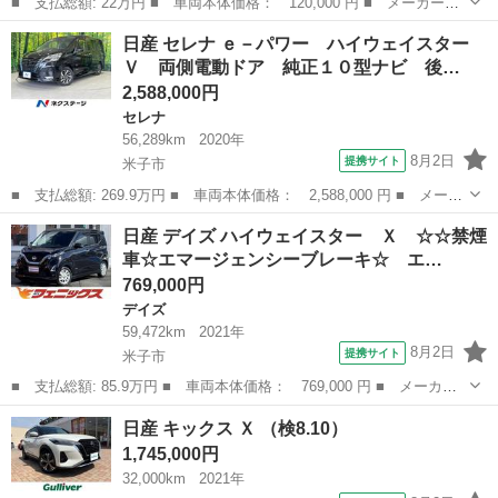
■ 支払総額: 22万円 ■ 車両本体価格： 120,000 円 ■ メーカー
名： 日産 ■ 車種名： モコ ■ グレード名： Ｓ ＥＴＣ エア
広島
三原市
モコ
日産 セレナ ｅ－パワー ハイウェイスター
コン ■ 排気量： 660cc ■ ドア枚数： 5D ■ ミッション：
Ｖ 両側電動ドア 純正１０型ナビ 後…
CVT...
2,588,000円
セレナ
56,289km
2020年
8月2日
提携サイト
米子市
■ 支払総額: 269.9万円 ■ 車両本体価格： 2,588,000 円 ■ メーカ
ー名： 日産 ■ 車種名： セレナ ■ グレード名： ｅ－パワー
鳥取
米子市
セレナ
日産 デイズ ハイウェイスター Ｘ ☆☆禁煙
ハイウェイスターＶ 両側電動ドア 純正１０型ナビ 後席モニタ
車☆エマージェンシーブレーキ☆ エ…
ー 全周囲...
769,000円
デイズ
59,472km
2021年
8月2日
提携サイト
米子市
■ 支払総額: 85.9万円 ■ 車両本体価格： 769,000 円 ■ メーカー
名： 日産 ■ 車種名： デイズ ■ グレード名： ハイウェイスタ
鳥取
米子市
デイズ
日産 キックス Ｘ （検8.10）
ー Ｘ ☆☆禁煙車☆エマージェンシーブレーキ☆ エマージェンシ
1,745,000円
ーブレーキ☆...
32,000km
2021年