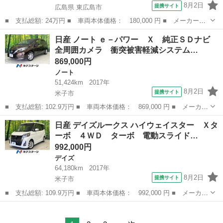
8月2日
提携サイト
広島県 東広島市
■ 支払総額: 24万円 ■ 車両本体価格： 180,000 円 ■ メーカー
名： 日産 ■ 車種名： モコ ■ グレード名： Ｘアイドリングス
広島
東広島市
モコ
日産 ノート ｅ－パワー Ｘ 純正ＳＤナビ
トップ ワンオーナー ＣＤ バックカメラ ＵＳＢ オートエアコ
全周囲カメラ 衝突被害軽減システム…
ン スマートキー...
869,000円
ノート
51,424km
2017年
8月2日
提携サイト
米子市
■ 支払総額: 102.9万円 ■ 車両本体価格： 869,000 円 ■ メーカー
名： 日産 ■ 車種名： ノート ■ グレード名： ｅ－パワー
鳥取
米子市
ノート
日産 デイズルークス ハイウェイスター Ｘタ
Ｘ 純正ＳＤナビ 全周囲カメラ 衝突被害軽減システム 禁煙車
ーボ ４ＷＤ ターボ 電動スライド…
ドラレコ コ...
992,000円
デイズ
64,180km
2017年
8月2日
提携サイト
米子市
■ 支払総額: 109.9万円 ■ 車両本体価格： 992,000 円 ■ メーカー
名： 日産 ■ 車種名： デイズルークス ■ グレード名： ハイウ
鳥取
米子市
デイズ
ェイスター Ｘターボ ４ＷＤ ターボ 電動スライドドア 純正Ｓ
Ｄナビ 全...