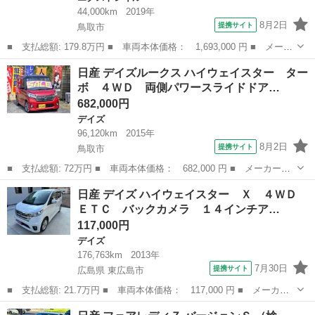
44,000km
2019年
8月2日
提携サイト
鳥取市
■ 支払総額: 179.8万円 ■ 車両本体価格： 1,693,000 円 ■ メーカ
ー名： 日産 ■ 車種名： エクストレイル ■ グレード名： ２０
鳥取
鳥取市
エクストレイル
日産 デイズルークス ハイウェイスター ター
Ｘｉ ４ＷＤ 社外ナビ／ＴＶ／ＤＶＤ／ＣＤ／ＢＴ アラウンドビ
ボ ４ＷＤ 両側パワースライドドア…
ュー Ｅ...
682,000円
デイズ
96,120km
2015年
8月2日
提携サイト
鳥取市
■ 支払総額: 72万円 ■ 車両本体価格： 682,000 円 ■ メーカー
名： 日産 ■ 車種名： デイズルークス ■ グレード名： ハイウ
鳥取
鳥取市
デイズ
日産 デイズ ハイウェイスター Ｘ ４ＷＤ
ェイスター ターボ ４ＷＤ 両側パワースライドドア エマージェ
ＥＴＣ バックカメラ １４インチア…
ンシーブレーキ ...
117,000円
デイズ
176,763km
2013年
7月30日
提携サイト
広島県 東広島市
■ 支払総額: 21.7万円 ■ 車両本体価格： 117,000 円 ■ メーカー
名： 日産 ■ 車種名： デイズ ■ グレード名： ハイウェイスタ
広島
東広島市
デイズ