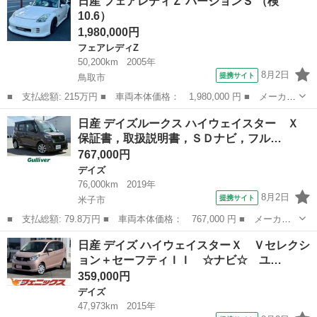
日産 フェアレディＺ バージョンＳ （検
ー Ｘ ４ＷＤ ＥＴＣ バックカメラ １４インチアルミホイール
10.6）
■ 排気量...
1,980,000円
フェアレディZ
50,200km
2005年
8月2日
提携サイト
鳥取市
■ 支払総額: 215万円 ■ 車両本体価格： 1,980,000 円 ■ メーカー
名： 日産 ■ 車種名： フェアレディＺ ■ グレード名： バージ
鳥取
鳥取市
フェアレディZ
日産 デイズルークス ハイウェイスター Ｘ
ョンＳ ■ 排気量： 3500cc ■ ドア枚数： クーペ ■ ミッショ...
保証書，取扱説明書，ＳＤナビ，フル…
767,000円
デイズ
76,000km
2019年
8月2日
提携サイト
米子市
■ 支払総額: 79.8万円 ■ 車両本体価格： 767,000 円 ■ メーカー
名： 日産 ■ 車種名： デイズルークス ■ グレード名： ハイウ
鳥取
米子市
デイズ
日産 デイズ ハイウェイスターＸ Ｖセレクシ
ェイスター Ｘ 保証書，取扱説明書，ＳＤナビ，フルセグＴＶ／Ｃ
ョン＋セーフティＩＩ ☆ナビ☆ ユ…
Ｄ／ＤＶＶＤ...
359,000円
デイズ
47,973km
2015年