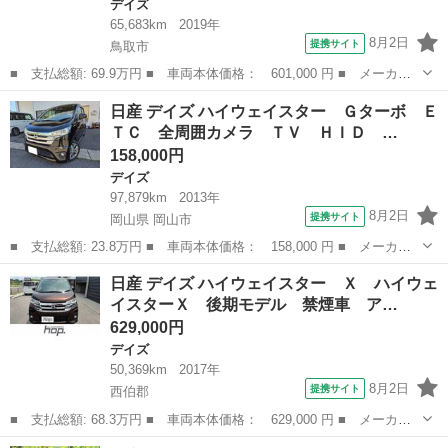
デイズ
65,683km
2019年
8月2日
提携サイト
鳥取市
■ 支払総額: 69.9万円 ■ 車両本体価格： 601,000 円 ■ メーカー
名： 日産 ■ 車種名： デイズルークス ■ グレード名： Ｓ 両
鳥取
鳥取市
デイズ
日産 デイズ ハイウェイスター Ｇターボ Ｅ
側スライドドア クリアランスソナー 衝突被害軽減システム キー
ＴＣ 全周囲カメラ ＴＶ ＨＩＤ …
レスエントリ...
158,000円
デイズ
97,879km
2013年
8月2日
提携サイト
岡山県 岡山市
■ 支払総額: 23.8万円 ■ 車両本体価格： 158,000 円 ■ メーカー
名： 日産 ■ 車種名： デイズ ■ グレード名： ハイウェイスタ
岡山
岡山市
デイズ
日産 デイズ ハイウェイスター Ｘ ハイウェ
ー Ｇターボ ＥＴＣ 全周囲カメラ ＴＶ ＨＩＤ スマートキ
イスターＸ 後期モデル 禁煙車 ア…
ー 電動格納ミ...
629,000円
デイズ
50,369km
2017年
8月2日
提携サイト
西伯郡
■ 支払総額: 68.3万円 ■ 車両本体価格： 629,000 円 ■ メーカー
名： 日産 ■ 車種名： デイズ ■ グレード名： ハイウェイスタ
鳥取
西伯郡
デイズ