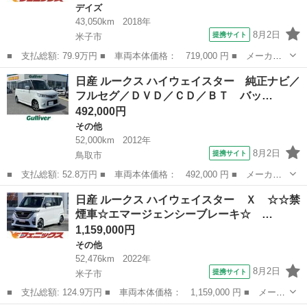
デイズ
43,050km
2018年
8月2日
提携サイト
米子市
■ 支払総額: 79.9万円 ■ 車両本体価格： 719,000 円 ■ メーカー
名： 日産 ■ 車種名： デイズルークス ■ グレード名： ＨＷＳ
鳥取
米子市
デイズ
日産 ルークス ハイウェイスター 純正ナビ／
－Ｘ Ｖセレ☆☆ＳＤナビ☆全周カメラ☆両側電動☆ プレミアムグ
フルセグ／ＤＶＤ／ＣＤ／ＢＴ バッ…
ラデーション...
492,000円
その他
52,000km
2012年
8月2日
提携サイト
鳥取市
■ 支払総額: 52.8万円 ■ 車両本体価格： 492,000 円 ■ メーカー
名： 日産 ■ 車種名： ルークス ■ グレード名： ハイウェイス
鳥取
鳥取市
その他
日産 ルークス ハイウェイスター Ｘ ☆☆禁
ター 純正ナビ／フルセグ／ＤＶＤ／ＣＤ／ＢＴ バックカメラ Ｅ
煙車☆エマージェンシーブレーキ☆ …
ＴＣ キセノ...
1,159,000円
その他
52,476km
2022年
8月2日
提携サイト
米子市
■ 支払総額: 124.9万円 ■ 車両本体価格： 1,159,000 円 ■ メーカ
ー名： 日産 ■ 車種名： ルークス ■ グレード名： ハイウェイ