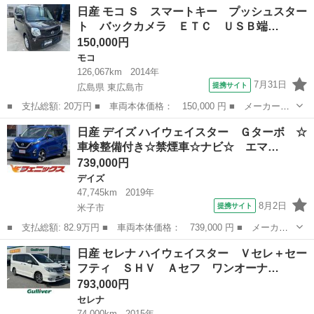
鳥取
米子市
その他
日産 モコ Ｓ スマートキー プッシュスター
スター Ｘ ☆☆禁煙車☆エマージェンシーブレーキ☆ エマージェ
ト バックカメラ ＥＴＣ ＵＳＢ端…
ンシーブ...
150,000円
モコ
126,067km
2014年
7月31日
提携サイト
広島県 東広島市
■ 支払総額: 20万円 ■ 車両本体価格： 150,000 円 ■ メーカー
名： 日産 ■ 車種名： モコ ■ グレード名： Ｓ スマートキ
広島
東広島市
モコ
日産 デイズ ハイウェイスター Ｇターボ ☆
ー プッシュスタート バックカメラ ＥＴＣ ＵＳＢ端子 禁煙
車検整備付き☆禁煙車☆ナビ☆ エマ…
車 社外ＡＷ アイド...
739,000円
デイズ
47,745km
2019年
8月2日
提携サイト
米子市
■ 支払総額: 82.9万円 ■ 車両本体価格： 739,000 円 ■ メーカー
名： 日産 ■ 車種名： デイズ ■ グレード名： ハイウェイスタ
鳥取
米子市
デイズ
日産 セレナ ハイウェイスター Ｖセレ＋セー
ー Ｇターボ ☆車検整備付き☆禁煙車☆ナビ☆ エマージェンシブ
フティ ＳＨＶ Ａセフ ワンオーナ…
レーキ☆９型...
793,000円
セレナ
74,000km
2015年