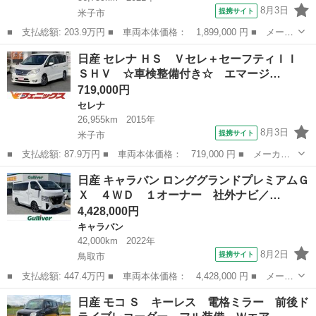
8月3日
提携サイト
米子市
■ 支払総額: 203.9万円 ■ 車両本体価格： 1,899,000 円 ■ メーカ
ー名： 日産 ■ 車種名： オーラ ■ グレード名： Ｇ ＦＯＵ
鳥取
米子市
日産
日産 セレナ ＨＳ Ｖセレ＋セーフティＩＩ
Ｒ レザーＥＤ ☆ＢＯＳＥ☆プロパイロット☆ ４ＷＤ☆ＢＯＳＥ
ＳＨＶ ☆車検整備付き☆ エマージ…
サウンド☆...
719,000円
セレナ
26,955km
2015年
8月3日
提携サイト
米子市
■ 支払総額: 87.9万円 ■ 車両本体価格： 719,000 円 ■ メーカー
名： 日産 ■ 車種名： セレナ ■ グレード名： ＨＳ Ｖセレ＋
鳥取
米子市
セレナ
日産 キャラバン ロンググランドプレミアムＧ
セーフティＩＩ ＳＨＶ ☆車検整備付き☆ エマージェンシーブレ
Ｘ ４ＷＤ １オーナー 社外ナビ／…
ーキ☆８型Ｓ...
4,428,000円
キャラバン
42,000km
2022年
8月2日
提携サイト
鳥取市
■ 支払総額: 447.4万円 ■ 車両本体価格： 4,428,000 円 ■ メーカ
ー名： 日産 ■ 車種名： キャラバン ■ グレード名： ロンググ
鳥取
鳥取市
キャラバン
日産 モコ Ｓ キーレス 電格ミラー 前後ド
ランドプレミアムＧＸ ４ＷＤ １オーナー 社外ナビ／ＴＶ／ＤＶ