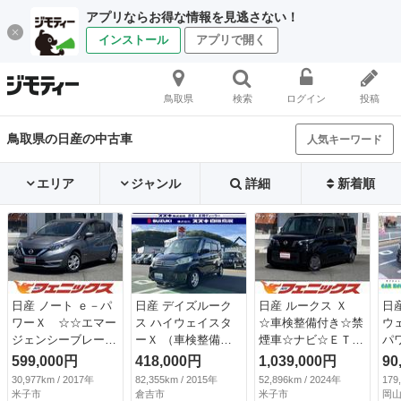
アプリならお得な情報を見逃さない！
インストール
アプリで開く
鳥取県
検索
ログイン
投稿
鳥取県の日産の中古車
人気キーワード
エリア
ジャンル
詳細
新着順
日産 ノート ｅ－パ
日産 デイズルーク
日産 ルークス Ｘ
日
ワーＸ ☆☆エマー
ス ハイウェイスタ
☆車検整備付き☆禁
ウ
ジェンシーブレーキ
ーＸ （車検整備
煙車☆ナビ☆ＥＴＣ
パ
☆メモリーナビ☆
付）
☆電動スライドドア
ア
599,000円
418,000円
1,039,000円
90
エマージェンシーブ
☆ エマージェンシ
フ
30,977km / 2017年
82,355km / 2015年
52,896km / 2024年
179
レーキ☆メモリーナ
ーブレーキ☆メモリ
Ｗ
米子市
倉吉市
米子市
岡山