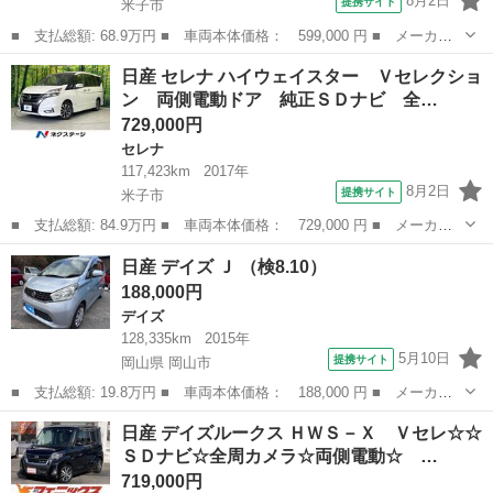
8月2日
提携サイト
米子市
■ 支払総額: 68.9万円 ■ 車両本体価格： 599,000 円 ■ メーカー
名： 日産 ■ 車種名： ルークス ■ グレード名： Ｓ ☆車検整
鳥取
米子市
その他
日産 セレナ ハイウェイスター Ｖセレクショ
備付き☆禁煙車☆エマージェンシーブレーキ☆ナビ☆ エマージェン
ン 両側電動ドア 純正ＳＤナビ 全…
シーブレーキ...
729,000円
セレナ
117,423km
2017年
8月2日
提携サイト
米子市
■ 支払総額: 84.9万円 ■ 車両本体価格： 729,000 円 ■ メーカー
名： 日産 ■ 車種名： セレナ ■ グレード名： ハイウェイスタ
鳥取
米子市
セレナ
日産 デイズ Ｊ （検8.10）
ー Ｖセレクション 両側電動ドア 純正ＳＤナビ 全周囲カメラ
188,000円
衝突被害軽減...
デイズ
128,335km
2015年
5月10日
提携サイト
岡山県 岡山市
■ 支払総額: 19.8万円 ■ 車両本体価格： 188,000 円 ■ メーカー
名： 日産 ■ 車種名： デイズ ■ グレード名： Ｊ ■ 排気
岡山
岡山市
デイズ
日産 デイズルークス ＨＷＳ－Ｘ Ｖセレ☆☆
量： 660cc ■ ドア枚数： 5D ■ ミッション： CVT ■ 店舗P...
ＳＤナビ☆全周カメラ☆両側電動☆ …
719,000円