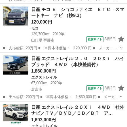
ー名： 日産 ■ 車種名： クリッパーリオ ■ グレード名： Ｇ
鳥取
米子市
その他
日産 モコ Ｅ ショコラティエ ＥＴＣ スマ
☆切替式４ＷＤ☆禁煙車☆デュアルカメラブレーキサポート☆ 切替
ートキー ナビ （検9.3）
式４ＷＤ...
120,000円
モコ
129,700km
2010年
5月5日
提携サイト
山口県 宇部市
■ 支払総額: 20万円 ■ 車両本体価格： 120,000 円 ■ メーカー
名： 日産 ■ 車種名： モコ ■ グレード名： Ｅ ショコラティ
山口
宇部市
モコ
日産 エクストレイル ２．０ ２０Ｘｉ ハイ
エ ＥＴＣ スマートキー ナビ ■ 排気量： 660cc ■ ドア枚
ブリッド ４ＷＤ （車検整備付）
数： 5D...
1,860,000円
エクストレイル
67,000km
2020年
8月2日
提携サイト
倉吉市
■ 支払総額: 200万円 ■ 車両本体価格： 1,860,000 円 ■ メーカー
名： 日産 ■ 車種名： エクストレイル ■ グレード名： ２．
鳥取
倉吉市
エクストレイル
日産 エクストレイル ２０Ｘｉ ４ＷＤ 社外
０ ２０Ｘｉ ハイブリッド ４ＷＤ ■ 排気量： 2000cc ■ ドア
ナビ／ＴＶ／ＤＶＤ／ＣＤ／ＢＴ ア…
枚...
1,693,000円
エクストレイル