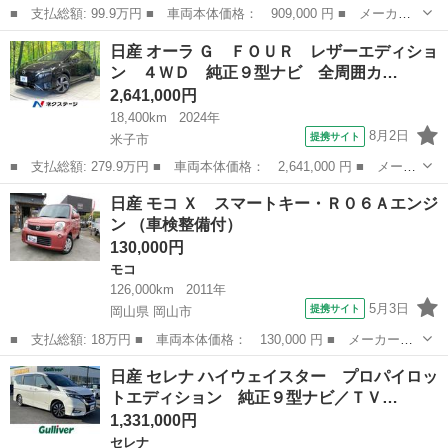
■ 支払総額: 99.9万円 ■ 車両本体価格： 909,000 円 ■ メーカー
名： 日産 ■ 車種名： デイズルークス ■ グレード名： ハイウ
鳥取
米子市
デイズ
日産 オーラ Ｇ ＦＯＵＲ レザーエディショ
ェイスターＧターボ☆☆ナビ☆全周カメラ☆両側電動ドア☆ ＳＤナ
ン ４ＷＤ 純正９型ナビ 全周囲カ…
ビＴＶ☆Ｂｌ...
2,641,000円
18,400km
2024年
8月2日
提携サイト
米子市
■ 支払総額: 279.9万円 ■ 車両本体価格： 2,641,000 円 ■ メーカ
ー名： 日産 ■ 車種名： オーラ ■ グレード名： Ｇ ＦＯＵ
鳥取
米子市
日産
日産 モコ Ｘ スマートキー・Ｒ０６Ａエンジ
Ｒ レザーエディション ４ＷＤ 純正９型ナビ 全周囲カメラ 衝
ン （車検整備付）
突被害軽減...
130,000円
モコ
126,000km
2011年
5月3日
提携サイト
岡山県 岡山市
■ 支払総額: 18万円 ■ 車両本体価格： 130,000 円 ■ メーカー
名： 日産 ■ 車種名： モコ ■ グレード名： Ｘ スマートキ
岡山
岡山市
モコ
日産 セレナ ハイウェイスター プロパイロッ
ー・Ｒ０６Ａエンジン ■ 排気量： 660cc ■ ドア枚数： 5D ■ ミ
トエディション 純正９型ナビ／ＴＶ…
ッシ...
1,331,000円
セレナ