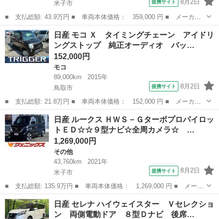
8月2日
提携サイト
米子市
■ 支払総額: 43.9万円 ■ 車両本体価格： 359,000 円 ■ メーカー
名： 日産 ■ 車種名： デイズ ■ グレード名： ハイウェイスタ
鳥取
米子市
デイズ
日産 モコ Ｘ タイミングチェーン アイドリ
ーＸ Ｖセレクション＋セーフティＩＩ ☆ナビ☆ ユーザー買取車
ングストップ 純正オーディオ バッ…
☆エマージェ...
152,000円
モコ
89,000km
2015年
8月2日
提携サイト
鳥取市
■ 支払総額: 21.8万円 ■ 車両本体価格： 152,000 円 ■ メーカー
名： 日産 ■ 車種名： モコ ■ グレード名： Ｘ タイミングチ
鳥取
鳥取市
モコ
日産 ルークス ＨＷＳ－Ｇターボプロパイロッ
ェーン アイドリングストップ 純正オーディオ バックカメラ Ｕ
トＥＤ☆☆９型ナビ☆全周カメラ☆ …
ＳＢポート ...
1,269,000円
その他
43,760km
2021年
8月2日
提携サイト
米子市
■ 支払総額: 135.9万円 ■ 車両本体価格： 1,269,000 円 ■ メーカ
ー名： 日産 ■ 車種名： ルークス ■ グレード名： ＨＷＳ－Ｇ
鳥取
米子市
その他
日産 セレナ ハイウェイスター Ｖセレクショ
ターボプロパイロットＥＤ☆☆９型ナビ☆全周カメラ☆ プロパイロ
ン 両側電動ドア ８型Ｄナビ 後席…
ット☆９...