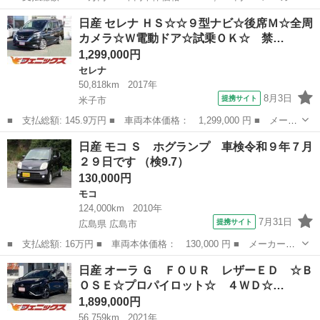
名： 日産 ■ 車種名： ノート ■ グレード名： Ｘ ＤＩＧ－
鳥取
米子市
ノート
日産 セレナ ＨＳ☆☆９型ナビ☆後席Ｍ☆全周
Ｓ 純正ＳＤナビ 全周囲カメラ 禁煙車 衝突被害軽減システム
カメラ☆Ｗ電動ドア☆試乗ＯＫ☆ 禁…
ドラレコ コ...
1,299,000円
セレナ
50,818km
2017年
8月3日
提携サイト
米子市
■ 支払総額: 145.9万円 ■ 車両本体価格： 1,299,000 円 ■ メーカ
ー名： 日産 ■ 車種名： セレナ ■ グレード名： ＨＳ☆☆９型
鳥取
米子市
セレナ
日産 モコ Ｓ ホグランプ 車検令和９年７月
ナビ☆後席Ｍ☆全周カメラ☆Ｗ電動ドア☆試乗ＯＫ☆ 禁煙車☆純正
２９日です （検9.7）
９インチ...
130,000円
モコ
124,000km
2010年
7月31日
提携サイト
広島県 広島市
■ 支払総額: 16万円 ■ 車両本体価格： 130,000 円 ■ メーカー
名： 日産 ■ 車種名： モコ ■ グレード名： Ｓ ホグランプ
広島
広島市
モコ
日産 オーラ Ｇ ＦＯＵＲ レザーＥＤ ☆Ｂ
車検令和９年７月２９日です ■ 排気量： 660cc ■ ドア枚数：
ＯＳＥ☆プロパイロット☆ ４ＷＤ☆…
5D ■...
1,899,000円
56,759km
2021年