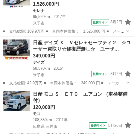
1,526,000円
セレナ
65,520km
2017年
8月2日
提携サイト
米子市
■ 支払総額: 169.9万円 ■ 車両本体価格： 1,526,000 円 ■ メーカ
ー名： 日産 ■ 車種名： セレナ ■ グレード名： ハイウェイス
鳥取
米子市
セレナ
日産 デイズ Ｘ Ｖセレ＋セーフティ２ ☆ユ
ター Ｖセレクション 両側電動ドア ８型Ｄナビ 後席モニター
ーザー買取り☆修復歴無し☆ ユーザ…
バックカ...
349,000円
デイズ
58,570km
2015年
8月2日
提携サイト
米子市
■ 支払総額: 42.9万円 ■ 車両本体価格： 349,000 円 ■ メーカー
名： 日産 ■ 車種名： デイズ ■ グレード名： Ｘ Ｖセレ＋セ
鳥取
米子市
デイズ
日産 モコ Ｓ ＥＴＣ エアコン （車検整備
ーフティ２ ☆ユーザー買取り☆修復歴無し☆ ユーザー様買取車☆
付）
禁煙車☆アラ...
120,000円
モコ
108,830km
2011年
5月26日
提携サイト
広島県 三原市