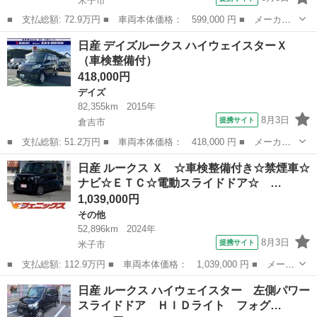
米子市
■ 支払総額: 72.9万円 ■ 車両本体価格： 599,000 円 ■ メーカー
名： 日産 ■ 車種名： ノート ■ グレード名： ｅ－パワーＸ
鳥取
米子市
ノート
日産 デイズルークス ハイウェイスターＸ
☆☆エマージェンシーブレーキ☆メモリーナビ☆ エマージェンシー
（車検整備付）
ブレーキ☆メ...
418,000円
デイズ
82,355km
2015年
8月3日
提携サイト
倉吉市
■ 支払総額: 51.2万円 ■ 車両本体価格： 418,000 円 ■ メーカー
名： 日産 ■ 車種名： デイズルークス ■ グレード名： ハイウ
鳥取
倉吉市
デイズ
日産 ルークス Ｘ ☆車検整備付き☆禁煙車☆
ェイスターＸ ■ 排気量： 660cc ■ ドア枚数： 5D ■ ミッショ...
ナビ☆ＥＴＣ☆電動スライドドア☆ …
1,039,000円
その他
52,896km
2024年
8月3日
提携サイト
米子市
■ 支払総額: 112.9万円 ■ 車両本体価格： 1,039,000 円 ■ メーカ
ー名： 日産 ■ 車種名： ルークス ■ グレード名： Ｘ ☆車検
鳥取
米子市
その他
日産 ルークス ハイウェイスター 左側パワー
整備付き☆禁煙車☆ナビ☆ＥＴＣ☆電動スライドドア☆ エマージェ
スライドドア ＨＩＤライト フォグ…
ンシーブ...