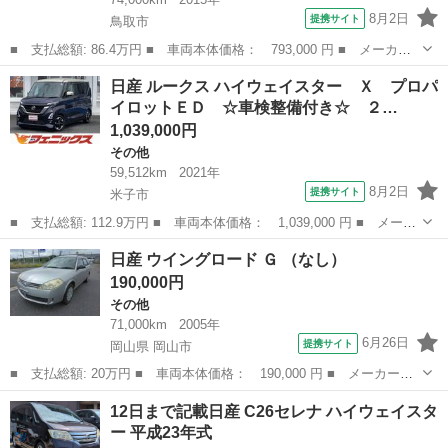
8月2日
提携サイト
鳥取市
■ 支払総額: 86.4万円 ■ 車両本体価格： 793,000 円 ■ メーカー
名： 日産 ■ 車種名： セレナ ■ グレード名： ハイウェイスタ
鳥取
鳥取市
セレナ
日産 ルークス ハイウェイスター Ｘ プロパ
ー Ｖセレ＋セーフティ ＳＨＶ Ａセフ ワンオーナー 純正ナビ
イロットＥＤ ☆車検整備付き☆ ２…
／フルセグ／...
1,039,000円
その他
59,512km
2021年
8月2日
提携サイト
米子市
■ 支払総額: 112.9万円 ■ 車両本体価格： 1,039,000 円 ■ メーカ
ー名： 日産 ■ 車種名： ルークス ■ グレード名： ハイウェイ
鳥取
米子市
その他
日産 ウイングロード Ｇ （なし）
スター Ｘ プロパイロットＥＤ ☆車検整備付き☆ ２トーンカラ
190,000円
ー☆プロ...
その他
71,000km
2005年
6月26日
提携サイト
岡山県 岡山市
■ 支払総額: 20万円 ■ 車両本体価格： 190,000 円 ■ メーカー
名： 日産 ■ 車種名： ウイングロード ■ グレード名： Ｇ ■
岡山
岡山市
その他
12日まで記載日産 C26セレナ ハイウェイスタ
排気量： 1500cc ■ ドア枚数： 5D ■ ミッション： AT4速 ■...
ー 平成23年式