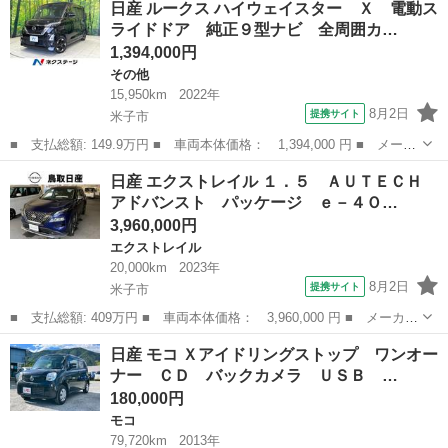
日産 ルークス ハイウェイスター Ｘ 電動ス
ー Ｘ ハイウェイスターＸ 後期モデル 禁煙車 アラウンドビュ
ライドドア 純正９型ナビ 全周囲カ…
ーモニター ...
1,394,000円
その他
15,950km
2022年
8月2日
提携サイト
米子市
■ 支払総額: 149.9万円 ■ 車両本体価格： 1,394,000 円 ■ メーカ
ー名： 日産 ■ 車種名： ルークス ■ グレード名： ハイウェイ
鳥取
米子市
その他
日産 エクストレイル １．５ ＡＵＴＥＣＨ
スター Ｘ 電動スライドドア 純正９型ナビ 全周囲カメラ 衝突
アドバンスト パッケージ ｅ－４Ｏ…
被害軽減...
3,960,000円
エクストレイル
20,000km
2023年
8月2日
提携サイト
米子市
■ 支払総額: 409万円 ■ 車両本体価格： 3,960,000 円 ■ メーカー
名： 日産 ■ 車種名： エクストレイル ■ グレード名： １．
鳥取
米子市
エクストレイル
日産 モコ Ｘアイドリングストップ ワンオー
５ ＡＵＴＥＣＨ アドバンスト パッケージ ｅ－４ＯＲＣＥ ４
ナー ＣＤ バックカメラ ＵＳＢ …
ＷＤ ■ 排...
180,000円
モコ
79,720km
2013年