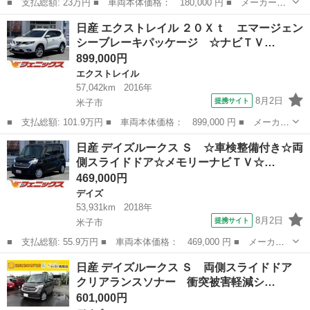
■ 支払総額: 23万円 ■ 車両本体価格： 180,000 円 ■ メーカー
名： 日産 ■ 車種名： ルークス ■ グレード名： ハイウェイス
岡山
岡山市
その他
日産 エクストレイル ２０Ｘｔ エマージェン
ター 左側オートスライドドア クラリオンナビ 地デジＴＶ ＤＶ
シーブレーキパッケージ ☆ナビＴＶ…
Ｄ Ｂｌｕｅｔｏ...
899,000円
エクストレイル
57,042km
2016年
8月2日
提携サイト
米子市
■ 支払総額: 101.9万円 ■ 車両本体価格： 899,000 円 ■ メーカー
名： 日産 ■ 車種名： エクストレイル ■ グレード名： ２０Ｘ
鳥取
米子市
エクストレイル
日産 デイズルークス Ｓ ☆車検整備付き☆両
ｔ エマージェンシーブレーキパッケージ ☆ナビＴＶ☆ 切替４Ｗ
側スライドドア☆メモリーナビＴＶ☆…
Ｄ☆エマー...
469,000円
デイズ
53,931km
2018年
8月2日
提携サイト
米子市
■ 支払総額: 55.9万円 ■ 車両本体価格： 469,000 円 ■ メーカー
名： 日産 ■ 車種名： デイズルークス ■ グレード名： Ｓ ☆
鳥取
米子市
デイズ
日産 デイズルークス Ｓ 両側スライドドア
車検整備付き☆両側スライドドア☆メモリーナビＴＶ☆ エマージェ
クリアランスソナー 衝突被害軽減シ…
ンシーブレー...
601,000円