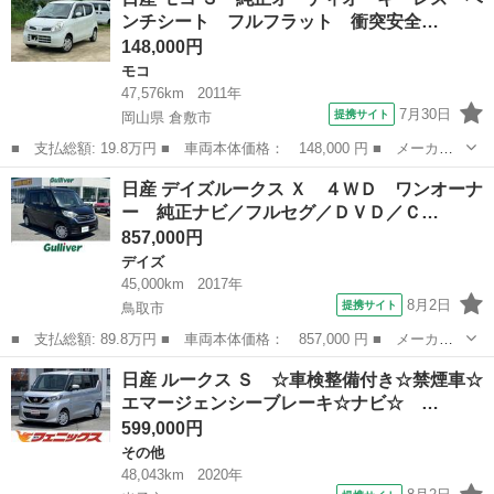
ーボプロパイロットＥＤ☆☆ナビ☆全周Ｍ☆両側電動☆ ＦＭＣ後期
ンチシート フルフラット 衝突安全…
☆ターボ...
148,000円
モコ
47,576km
2011年
7月30日
提携サイト
岡山県 倉敷市
■ 支払総額: 19.8万円 ■ 車両本体価格： 148,000 円 ■ メーカー
名： 日産 ■ 車種名： モコ ■ グレード名： Ｓ 純正オーディ
岡山
倉敷市
モコ
日産 デイズルークス Ｘ ４ＷＤ ワンオーナ
オ キーレス ベンチシート フルフラット 衝突安全ボディ 盗難
ー 純正ナビ／フルセグ／ＤＶＤ／Ｃ…
防止システム...
857,000円
デイズ
45,000km
2017年
8月2日
提携サイト
鳥取市
■ 支払総額: 89.8万円 ■ 車両本体価格： 857,000 円 ■ メーカー
名： 日産 ■ 車種名： デイズルークス ■ グレード名： Ｘ ４
鳥取
鳥取市
デイズ
日産 ルークス Ｓ ☆車検整備付き☆禁煙車☆
ＷＤ ワンオーナー 純正ナビ／フルセグ／ＤＶＤ／ＣＤ／ＢＴ ア
エマージェンシーブレーキ☆ナビ☆ …
ラウンドビュ...
599,000円
その他
48,043km
2020年