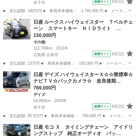
8月2日
提携サイト
米子市
■ 支払総額: 180万円 ■ 車両本体価格： 1,745,000 円 ■ メーカー
名： 日産 ■ 車種名： キックス ■ グレード名： Ｘ ■ 排気
鳥取
米子市
日産
日産 ルークス ハイウェイスター Ｔベルチェ
量： 1200cc ■ ドア枚数： 5D ■ ミッション： MTモード付...
ーン スマートキー ＨＩＤライト …
150,000円
その他
112,700km
2011年
8月2日
提携サイト
広島県 広島市
■ 支払総額: 23万円 ■ 車両本体価格： 150,000 円 ■ メーカー
名： 日産 ■ 車種名： ルークス ■ グレード名： ハイウェイス
広島
広島市
その他
日産 デイズ ハイウェイスターＸ☆☆禁煙車☆
ター Ｔベルチェーン スマートキー ＨＩＤライト 社外ナビ バ
ナビＴＶ☆バックカメラ☆ 改良後期…
ックカメラ 左側...
769,000円
デイズ
54,092km
2020年
8月2日
提携サイト
米子市
■ 支払総額: 85.9万円 ■ 車両本体価格： 769,000 円 ■ メーカー
名： 日産 ■ 車種名： デイズ ■ グレード名： ハイウェイスタ
鳥取
米子市
デイズ
日産 モコ Ｘ タイミングチェーン アイドリ
ーＸ☆☆禁煙車☆ナビＴＶ☆バックカメラ☆ 改良後期モデル☆軽減
ングストップ 純正オーディオ バッ…
ブレーキ☆メ...