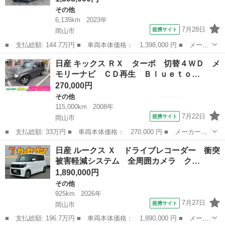
その他
6,135km
2023年
7月28日
提携サイト
岡山市
■ 支払総額: 144.7万円 ■ 車両本体価格： 1,398,000 円 ■ メーカ
ー名： 日産 ■ 車種名： ルークス ■ グレード名： Ｘ １年保
岡山
岡山市
その他
日産 キックス ＲＸ ターボ 切替４ＷＤ メ
証付・禁煙車・快適パック・両側パワースライド・リヤシーリングフ
モリーナビ ＣＤ再生 Ｂｌｕｅｔｏ…
ァン・Ｓ...
270,000円
その他
115,000km
2008年
7月22日
提携サイト
岡山市
■ 支払総額: 33万円 ■ 車両本体価格： 270,000 円 ■ メーカー
名： 日産 ■ 車種名： キックス ■ グレード名： ＲＸ ター
岡山
岡山市
その他
日産 ルークス Ｘ ドライブレコーダー 衝突
ボ 切替４ＷＤ メモリーナビ ＣＤ再生 Ｂｌｕｅｔｏｏｔｈ Ｅ
被害軽減システム 全周囲カメラ ク…
ＴＣ 記録簿（Ｒ６...
1,890,000円
その他
925km
2026年
7月27日
提携サイト
岡山市
■ 支払総額: 196.7万円 ■ 車両本体価格： 1,890,000 円 ■ メーカ