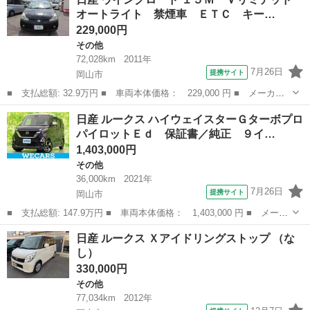
量： 1200cc ■ ドア枚数： 5D ■ ミッション： AT ■ 店舗P...
オートライト 禁煙車 ＥＴＣ キー…
229,000円
その他
72,028km
2011年
7月26日
提携サイト
岡山市
■ 支払総額: 32.9万円 ■ 車両本体価格： 229,000 円 ■ メーカー
名： 日産 ■ 車種名： ウイングロード ■ グレード名： １５
岡山
岡山市
その他
日産 ルークス ハイウェイスターＧターボプロ
Ｍ Ｖリミテッド オートライト 禁煙車 ＥＴＣ キーフリー ブ
パイロットＥｄ 保証書／純正 ９イ…
ルートゥースオ...
1,403,000円
その他
36,000km
2021年
7月26日
提携サイト
岡山市
■ 支払総額: 147.9万円 ■ 車両本体価格： 1,403,000 円 ■ メーカ
ー名： 日産 ■ 車種名： ルークス ■ グレード名： ハイウェイ
岡山
岡山市
その他
日産 ルークス Ｘアイドリングストップ （な
スターＧターボプロパイロットＥｄ 保証書／純正 ９インチ ＳＤ
し）
ナビ／衝...
330,000円
その他
77,034km
2012年