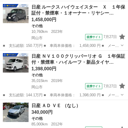
ー名： 日産 ■ 車種名： ルークス ■ グレード名： Ｘ ドライ
岡山
岡山市
その他
日産 ルークス ハイウェイスター Ｘ １年保
ブレコーダー 衝突被害軽減システム 全周囲カメラ クリアランス
証付・禁煙車・１オーナー・リヤシー…
ソナー ...
1,458,000円
その他
10,760km
2023年
7月27日
提携サイト
岡山市
■ 支払総額: 150.7万円 ■ 車両本体価格： 1,458,000 円 ■ メーカ
ー名： 日産 ■ 車種名： ルークス ■ グレード名： ハイウェイ
岡山
岡山市
その他
日産 ＮＶ１００クリッパーリオ Ｇ １年保証
スター Ｘ １年保証付・禁煙車・１オーナー・リヤシーリングファ
付・禁煙車・ハイルーフ・新品タイヤ…
ン・新品...
1,398,000円
その他
35,015km
2019年
7月27日
提携サイト
岡山市
■ 支払総額: 144.1万円 ■ 車両本体価格： 1,398,000 円 ■ メーカ
ー名： 日産 ■ 車種名： ＮＶ１００クリッパーリオ ■ グレード
岡山
岡山市
その他
日産 ＡＤ ＶＥ （なし）
名： Ｇ １年保証付・禁煙車・ハイルーフ・新品タイヤ・ナビ・Ｔ
340,000円
Ｖ・ＣＤ...
その他
85,000km
2012年