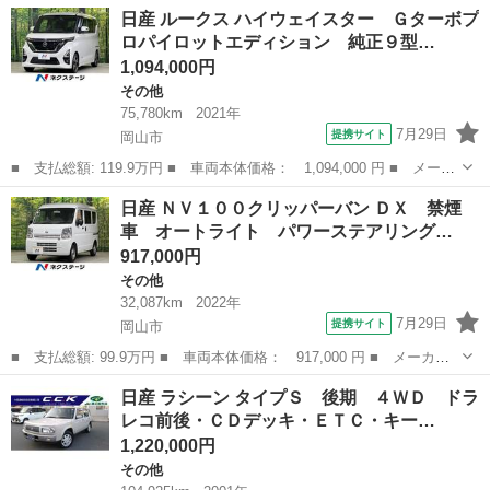
名： 日産 ■ 車種名： クリッパートラック ■ グレード名：
岡山
岡山市
その他
日産 ルークス ハイウェイスター Ｇターボプ
パワステ・ＡＣ・タイベル交換済・パートタイム４ＷＤ ■ 排気
ロパイロットエディション 純正９型…
量： 660cc ...
1,094,000円
その他
75,780km
2021年
7月29日
提携サイト
岡山市
■ 支払総額: 119.9万円 ■ 車両本体価格： 1,094,000 円 ■ メーカ
ー名： 日産 ■ 車種名： ルークス ■ グレード名： ハイウェイ
岡山
岡山市
その他
日産 ＮＶ１００クリッパーバン ＤＸ 禁煙
スター Ｇターボプロパイロットエディション 純正９型ナビ 全周
車 オートライト パワーステアリング…
囲カメラ...
917,000円
その他
32,087km
2022年
7月29日
提携サイト
岡山市
■ 支払総額: 99.9万円 ■ 車両本体価格： 917,000 円 ■ メーカー
名： 日産 ■ 車種名： ＮＶ１００クリッパーバン ■ グレード
岡山
岡山市
その他
日産 ラシーン タイプＳ 後期 ４ＷＤ ドラ
名： ＤＸ 禁煙車 オートライト パワーステアリング パワーウ
レコ前後・ＣＤデッキ・ＥＴＣ・キー…
ィンド 衝突安...
1,220,000円
その他