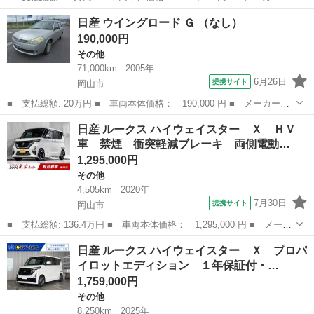
名： 日産 ■ 車種名： ＡＤ ■ グレード名： ＶＥ エマブレ
岡山
岡山市
その他
日産 ウイングロード Ｇ （なし）
７型ナビ Ｂカメラ 禁煙車 衝突被害軽減ブレーキ ７型ナビ Ｂ
190,000円
ｌｕｅｔｏｏｔｈ...
その他
71,000km
2005年
6月26日
提携サイト
岡山市
■ 支払総額: 20万円 ■ 車両本体価格： 190,000 円 ■ メーカー
名： 日産 ■ 車種名： ウイングロード ■ グレード名： Ｇ ■
岡山
岡山市
その他
日産 ルークス ハイウェイスター Ｘ ＨＶ
排気量： 1500cc ■ ドア枚数： 5D ■ ミッション： AT4速 ■...
車 禁煙 衝突軽減ブレーキ 両側電動…
1,295,000円
その他
4,505km
2020年
7月30日
提携サイト
岡山市
■ 支払総額: 136.4万円 ■ 車両本体価格： 1,295,000 円 ■ メーカ
ー名： 日産 ■ 車種名： ルークス ■ グレード名： ハイウェイ
岡山
岡山市
その他
日産 ルークス ハイウェイスター Ｘ プロパ
スター Ｘ ＨＶ車 禁煙 衝突軽減ブレーキ 両側電動スライドド
イロットエディション １年保証付・…
ア ９イ...
1,759,000円
その他
8,250km
2025年