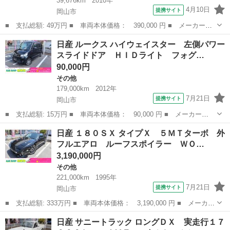
39,676km
2010年
4月10日
提携サイト
岡山市
■ 支払総額: 49万円 ■ 車両本体価格： 390,000 円 ■ メーカー
名： 日産 ■ 車種名： ティーダ ■ グレード名： １５Ｍ ■ 排
岡山
岡山市
その他
日産 ルークス ハイウェイスター 左側パワー
気量： 1500cc ■ ドア枚数： 5D ■ ミッション： CVT ■ 店...
スライドドア ＨＩＤライト フォグ…
90,000円
その他
179,000km
2012年
7月21日
提携サイト
岡山市
■ 支払総額: 15万円 ■ 車両本体価格： 90,000 円 ■ メーカー
名： 日産 ■ 車種名： ルークス ■ グレード名： ハイウェイス
岡山
岡山市
その他
日産 １８０ＳＸ タイプＸ ５ＭＴターボ 外
ター 左側パワースライドドア ＨＩＤライト フォグ 純正１４Ａ
フルエアロ ルーフスポイラー ＷＯ…
Ｗ スマートキー ...
3,190,000円
その他
221,000km
1995年
7月21日
提携サイト
岡山市
■ 支払総額: 333万円 ■ 車両本体価格： 3,190,000 円 ■ メーカー
名： 日産 ■ 車種名： １８０ＳＸ ■ グレード名： タイプＸ
岡山
岡山市
その他
日産 サニートラック ロングＤＸ 実走行１７
５ＭＴターボ 外フルエアロ ルーフスポイラー ＷＯＲＫ１７Ａ