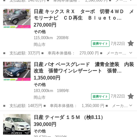
■ 支払総額: 146.6万円 ■ 車両本体価格： 1,390,000 円 ■ メーカ
ー名： 日産 ■ 車種名： ルークス ■ グレード名： ハイウェイ
岡山
岡山市
その他
日産 キックス ＲＸ ターボ 切替４ＷＤ メ
スター ＸアーバンクロムプロパイロットＥＤ 衝突被害軽減システ
モリーナビ ＣＤ再生 Ｂｌｕｅｔｏ…
ム 全周...
270,000円
その他
115,000km
2008年
7月22日
提携サイト
岡山市
■ 支払総額: 33万円 ■ 車両本体価格： 270,000 円 ■ メーカー
名： 日産 ■ 車種名： キックス ■ グレード名： ＲＸ ター
岡山
岡山市
その他
日産 パオ ベースグレード 濃青全塗装 内装
ボ 切替４ＷＤ メモリーナビ ＣＤ再生 Ｂｌｕｅｔｏｏｔｈ Ｅ
改造 張替ワインレザーシート 張替…
ＴＣ 記録簿（Ｒ６...
1,350,000円
その他
183,000km
1989年
7月22日
提携サイト
岡山市
■ 支払総額: 148万円 ■ 車両本体価格： 1,350,000 円 ■ メーカー
名： 日産 ■ 車種名： パオ ■ グレード名： ベースグレード
岡山
岡山市
その他
日産 ティーダ １５Ｍ （検8.11）
濃青全塗装 内装改造 張替ワインレザーシート 張替レザーダッシ
390,000円
ュ ルーフ...
その他