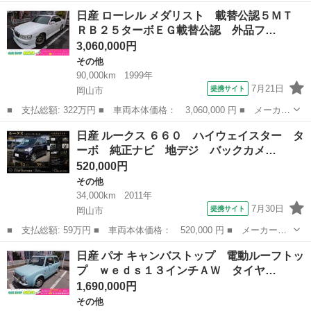
名： 日産 ■ 車種名： ローレル ■ グレード名： メダリスト
岡山
岡山市
その他
日産 ローレル メダリスト 載替公認５ＭＴ
載替５ＭＴ 外フルエアロ 外１７ＡＷ 外ショック ローダウン
ＲＢ２５ターボＥＧ載替公認 外品フ…
外テンショ...
3,060,000円
その他
90,000km
1999年
7月21日
提携サイト
岡山市
■ 支払総額: 322万円 ■ 車両本体価格： 3,060,000 円 ■ メーカー
名： 日産 ■ 車種名： ローレル ■ グレード名： メダリスト
岡山
岡山市
その他
日産 ルークス ６６０ ハイウェイスター タ
載替公認５ＭＴ ＲＢ２５ターボＥＧ載替公認 外品フルエアロ 外
ーボ 純正ナビ 地デジ バックカメ…
品１８ＡＷ...
520,000円
その他
34,000km
2011年
7月30日
提携サイト
岡山市
■ 支払総額: 59万円 ■ 車両本体価格： 520,000 円 ■ メーカー
名： 日産 ■ 車種名： ルークス ■ グレード名： ６６０ ハイ
岡山
岡山市
その他
日産 パオ キャンバストップ 電動ルーフトッ
ウェイスター ターボ 純正ナビ 地デジ バックカメラ 禁煙車
プ ｗｅｄｓ１３インチＡＷ タイヤ…
■ 排気量： 6...
1,690,000円
その他