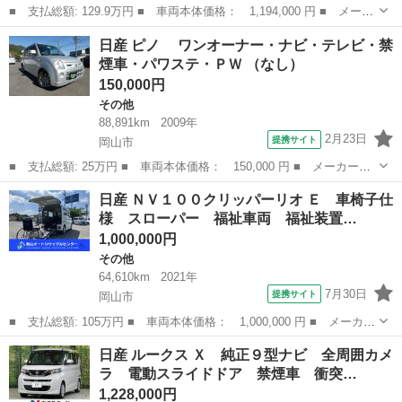
■ 支払総額: 129.9万円 ■ 車両本体価格： 1,194,000 円 ■ メーカ
ー名： 日産 ■ 車種名： ルークス ■ グレード名： ハイウェイ
岡山
岡山市
その他
日産 ピノ ワンオーナー・ナビ・テレビ・禁
スター Ｘ プロパイロットエディション 純正９型ナビ プロパイ
煙車・パワステ・ＰＷ （なし）
ロット ...
150,000円
その他
88,891km
2009年
2月23日
提携サイト
岡山市
■ 支払総額: 25万円 ■ 車両本体価格： 150,000 円 ■ メーカー
名： 日産 ■ 車種名： ピノ ■ グレード名： ワンオーナー・
岡山
岡山市
その他
日産 ＮＶ１００クリッパーリオ Ｅ 車椅子仕
ナビ・テレビ・禁煙車・パワステ・ＰＷ ■ 排気量： 660cc ■ ドア
様 スローパー 福祉車両 福祉装置…
枚数：...
1,000,000円
その他
64,610km
2021年
7月30日
提携サイト
岡山市
■ 支払総額: 105万円 ■ 車両本体価格： 1,000,000 円 ■ メーカー
名： 日産 ■ 車種名： ＮＶ１００クリッパーリオ ■ グレード
岡山
岡山市
その他
日産 ルークス Ｘ 純正９型ナビ 全周囲カメ
名： Ｅ 車椅子仕様 スローパー 福祉車両 福祉装置点検 ナ
ラ 電動スライドドア 禁煙車 衝突…
ビ バックカメ...
1,228,000円