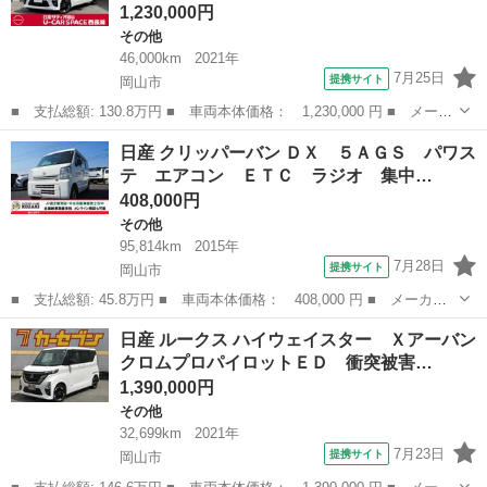
1,230,000円
その他
46,000km
2021年
7月25日
提携サイト
岡山市
■ 支払総額: 130.8万円 ■ 車両本体価格： 1,230,000 円 ■ メーカ
ー名： 日産 ■ 車種名： ルークス ■ グレード名： ６６０ ハ
岡山
岡山市
その他
日産 クリッパーバン ＤＸ ５ＡＧＳ パワス
イウェイスターＸ プロパイロット エディション ワンオーナー
テ エアコン ＥＴＣ ラジオ 集中…
プロパイ...
408,000円
その他
95,814km
2015年
7月28日
提携サイト
岡山市
■ 支払総額: 45.8万円 ■ 車両本体価格： 408,000 円 ■ メーカー
名： 日産 ■ 車種名： クリッパーバン ■ グレード名： ＤＸ
岡山
岡山市
その他
日産 ルークス ハイウェイスター Ｘアーバン
５ＡＧＳ パワステ エアコン ＥＴＣ ラジオ 集中ドアロック
クロムプロパイロットＥＤ 衝突被害…
運転席壽主席...
1,390,000円
その他
32,699km
2021年
7月23日
提携サイト
岡山市