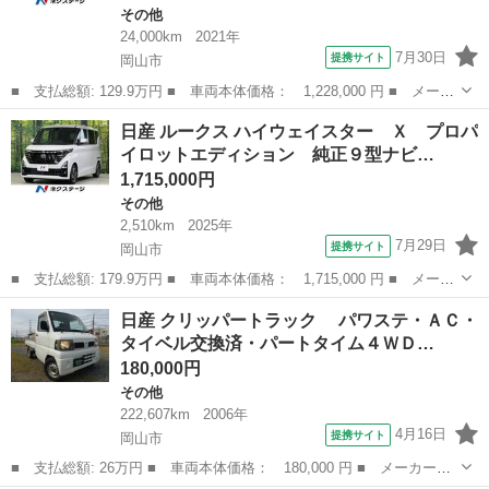
その他
24,000km
2021年
7月30日
提携サイト
岡山市
■ 支払総額: 129.9万円 ■ 車両本体価格： 1,228,000 円 ■ メーカ
ー名： 日産 ■ 車種名： ルークス ■ グレード名： Ｘ 純正９
岡山
岡山市
その他
日産 ルークス ハイウェイスター Ｘ プロパ
型ナビ 全周囲カメラ 電動スライドドア 禁煙車 衝突軽減装置
イロットエディション 純正９型ナビ…
フルセグ...
1,715,000円
その他
2,510km
2025年
7月29日
提携サイト
岡山市
■ 支払総額: 179.9万円 ■ 車両本体価格： 1,715,000 円 ■ メーカ
ー名： 日産 ■ 車種名： ルークス ■ グレード名： ハイウェイ
岡山
岡山市
その他
日産 クリッパートラック パワステ・ＡＣ・
スター Ｘ プロパイロットエディション 純正９型ナビ 全周囲カ
タイベル交換済・パートタイム４ＷＤ…
メラ 衝...
180,000円
その他
222,607km
2006年
4月16日
提携サイト
岡山市
■ 支払総額: 26万円 ■ 車両本体価格： 180,000 円 ■ メーカー