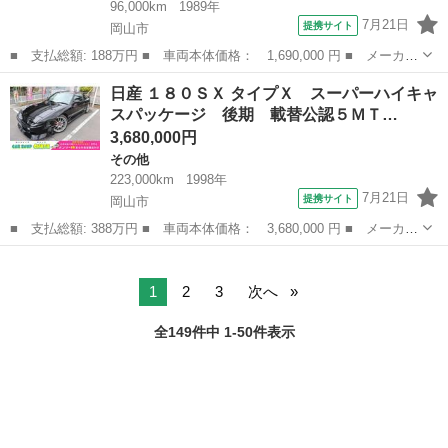
96,000km
1989年
7月21日
提携サイト
岡山市
■ 支払総額: 188万円 ■ 車両本体価格： 1,690,000 円 ■ メーカー
名： 日産 ■ 車種名： パオ ■ グレード名： キャンバストッ
岡山
岡山市
その他
日産 １８０ＳＸ タイプＸ スーパーハイキャ
プ 電動ルーフトップ ｗｅｄｓ１３インチＡＷ タイヤ６分 フォ
スパッケージ 後期 載替公認５ＭＴ…
グランプ エ...
3,680,000円
その他
223,000km
1998年
7月21日
提携サイト
岡山市
■ 支払総額: 388万円 ■ 車両本体価格： 3,680,000 円 ■ メーカー
名： 日産 ■ 車種名： １８０ＳＸ ■ グレード名： タイプＸ
岡山
岡山市
その他
スーパーハイキャスパッケージ 後期 載替公認５ＭＴ ターボ 外
品フルエア...
1
2
3
次へ
全149件中 1-50件表示