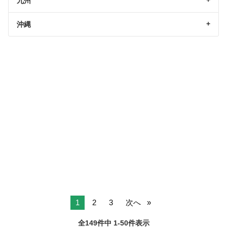
九州
沖縄
1
2
3
次へ
全149件中 1-50件表示