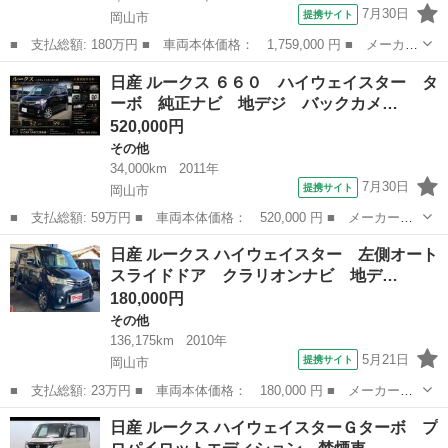
7月30日
提携サイト
岡山市
■ 支払総額: 180万円 ■ 車両本体価格： 1,759,000 円 ■ メーカー
名： 日産 ■ 車種名： ルークス ■ グレード名： ハイウェイス
岡山
岡山市
その他
日産 ルークス ６６０ ハイウェイスター タ
ター Ｘ プロパイロットエディション １年保証付・禁煙車・ディ
ーボ 純正ナビ 地デジ バックカメ…
スプレイオ...
520,000円
その他
34,000km
2011年
7月30日
提携サイト
岡山市
■ 支払総額: 59万円 ■ 車両本体価格： 520,000 円 ■ メーカー
名： 日産 ■ 車種名： ルークス ■ グレード名： ６６０ ハイ
岡山
岡山市
その他
日産 ルークス ハイウェイスター 左側オート
ウェイスター ターボ 純正ナビ 地デジ バックカメラ 禁煙車
スライドドア クラリオンナビ 地デ…
■ 排気量： 6...
180,000円
その他
136,175km
2010年
5月21日
提携サイト
岡山市
■ 支払総額: 23万円 ■ 車両本体価格： 180,000 円 ■ メーカー
名： 日産 ■ 車種名： ルークス ■ グレード名： ハイウェイス
岡山
岡山市
その他
日産 ルークス ハイウェイスターＧターボ プ
ター 左側オートスライドドア クラリオンナビ 地デジＴＶ ＤＶ