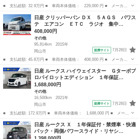
■ 支払総額: 32.9万円 ■ 車両本体価格： 229,000 円 ■ メーカー
名： 日産 ■ 車種名： ウイングロード ■ グレード名： １５
岡山
岡山市
その他
日産 クリッパーバン ＤＸ ５ＡＧＳ パワス
Ｍ Ｖリミテッド オートライト 禁煙車 ＥＴＣ キーフリー ブ
テ エアコン ＥＴＣ ラジオ 集中…
ルートゥースオ...
408,000円
その他
95,814km
2015年
7月28日
提携サイト
岡山市
■ 支払総額: 45.8万円 ■ 車両本体価格： 408,000 円 ■ メーカー
名： 日産 ■ 車種名： クリッパーバン ■ グレード名： ＤＸ
岡山
岡山市
その他
日産 ルークス ハイウェイスター Ｇターボプ
５ＡＧＳ パワステ エアコン ＥＴＣ ラジオ 集中ドアロック
ロパイロットエディション １年保証…
運転席壽主席...
1,688,000円
その他
16,500km
2021年
7月28日
提携サイト
岡山市
■ 支払総額: 172.9万円 ■ 車両本体価格： 1,688,000 円 ■ メーカ
ー名： 日産 ■ 車種名： ルークス ■ グレード名： ハイウェイ
岡山
岡山市
その他
日産 ルークス Ｘ １年保証付・禁煙車・快適
スター Ｇターボプロパイロットエディション １年保証付・禁煙
パック・両側パワースライド・リヤシ…
車・新品タ...
1,398,000円