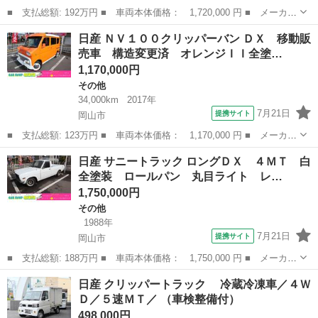
■ 支払総額: 192万円 ■ 車両本体価格： 1,720,000 円 ■ メーカー
名： 日産 ■ 車種名： フィガロ ■ グレード名： ベースグレー
岡山
岡山市
その他
日産 ＮＶ１００クリッパーバン ＤＸ 移動販
ド ブルーメタリック全塗装 ターボ 手動オープン幌 新品シート
売車 構造変更済 オレンジＩＩ全塗…
カバー 実...
1,170,000円
その他
34,000km
2017年
7月21日
提携サイト
岡山市
■ 支払総額: 123万円 ■ 車両本体価格： 1,170,000 円 ■ メーカー
名： 日産 ■ 車種名： ＮＶ１００クリッパーバン ■ グレード
岡山
岡山市
その他
日産 サニートラック ロングＤＸ ４ＭＴ 白
名： ＤＸ 移動販売車 構造変更済 オレンジＩＩ全塗装 キャル
全塗装 ロールパン 丸目ライト レ…
ルックカスタ...
1,750,000円
その他
1988年
7月21日
提携サイト
岡山市
■ 支払総額: 188万円 ■ 車両本体価格： 1,750,000 円 ■ メーカー
名： 日産 ■ 車種名： サニートラック ■ グレード名： ロング
岡山
岡山市
その他
日産 クリッパートラック 冷蔵冷凍車／４Ｗ
ＤＸ ４ＭＴ 白全塗装 ロールパン 丸目ライト レカロシート
Ｄ／５速ＭＴ／ （車検整備付）
ハヤシレー...
498,000円