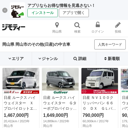
アプリならお得な情報を見逃さない！
インストール
アプリで開く
岡山県
検索
ログイン
投稿
岡山県 岡山市のその他(日産)の中古車
人気キーワード
エリア
ジャンル
詳細
新着順
日産 ルークス ハイ
日産 ルークス ハイ
日産 ＮＶ１００ク
日
ウェイスター Ｘ
ウェイスター Ｇタ
リッパーバン ６６
ウ
プロパイロットエデ
ーボプロパイロット
０ ＤＸ ＧＬパッ
パ
ィション ＨＶ 禁
エディション ９イ
ケージ ハイルー
ア
1,467,000円
1,649,000円
790,000円
90
煙 後期 両側電動
ンチナビ アラウン
フ ５ＡＧＳ車 社
フ
20,411km / 2023年
14,889km / 2023年
60,000km / 2017年
179
スライドドア ９型
ドビューモニター
外ストラーダメモリ
Ｗ
岡山市
岡山市
岡山市
岡