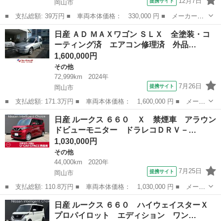
12月7日
提携サイト
岡山市
■ 支払総額: 39万円 ■ 車両本体価格： 330,000 円 ■ メーカー
名： 日産 ■ 車種名： ルークス ■ グレード名： Ｘアイドリン
岡山
岡山市
その他
日産 ＡＤ ＭＡＸワゴン ＳＬＸ 全塗装・コ
グストップ ■ 排気量： 660cc ■ ドア枚数： 5D ■ ミッション：
ーティング済 エアコン修理済 外品…
...
1,600,000円
その他
72,999km
2024年
7月26日
提携サイト
岡山市
■ 支払総額: 171.3万円 ■ 車両本体価格： 1,600,000 円 ■ メーカ
ー名： 日産 ■ 車種名： ＡＤ ＭＡＸワゴン ■ グレード名： Ｓ
岡山
岡山市
その他
日産 ルークス ６６０ Ｘ 禁煙車 アラウン
ＬＸ 全塗装・コーティング済 エアコン修理済 外品ＣＤ ＥＴ
ドビューモニター ドラレコＤＲＶ－…
Ｃ 外品...
1,030,000円
その他
44,000km
2020年
7月25日
提携サイト
岡山市
■ 支払総額: 110.8万円 ■ 車両本体価格： 1,030,000 円 ■ メーカ
ー名： 日産 ■ 車種名： ルークス ■ グレード名： ６６０
岡山
岡山市
その他
日産 ルークス ６６０ ハイウェイスターＸ
Ｘ 禁煙車 アラウンドビューモニター ドラレコＤＲＶ－Ｎ５３
プロパイロット エディション ワン…
０ 社外ナビ...