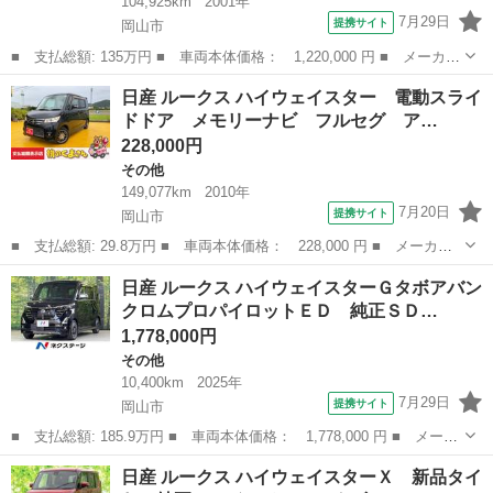
104,925km
2001年
7月29日
提携サイト
岡山市
■ 支払総額: 135万円 ■ 車両本体価格： 1,220,000 円 ■ メーカー
名： 日産 ■ 車種名： ラシーン ■ グレード名： タイプＳ 後
岡山
岡山市
その他
日産 ルークス ハイウェイスター 電動スライ
期 ４ＷＤ ドラレコ前後・ＣＤデッキ・ＥＴＣ・キーレス ■ 排気
ドドア メモリーナビ フルセグ ア…
量： 1...
228,000円
その他
149,077km
2010年
7月20日
提携サイト
岡山市
■ 支払総額: 29.8万円 ■ 車両本体価格： 228,000 円 ■ メーカー
名： 日産 ■ 車種名： ルークス ■ グレード名： ハイウェイス
岡山
岡山市
その他
日産 ルークス ハイウェイスターＧタボアバン
ター 電動スライドドア メモリーナビ フルセグ アルミホイー
クロムプロパイロットＥＤ 純正ＳＤ…
ル ＥＴＣ 電...
1,778,000円
その他
10,400km
2025年
7月29日
提携サイト
岡山市
■ 支払総額: 185.9万円 ■ 車両本体価格： 1,778,000 円 ■ メーカ
ー名： 日産 ■ 車種名： ルークス ■ グレード名： ハイウェイ
岡山
岡山市
その他
日産 ルークス ハイウェイスターＸ 新品タイ
スターＧタボアバンクロムプロパイロットＥＤ 純正ＳＤナビ ター