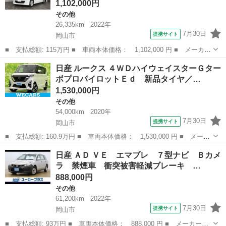
1,102,000円
その他
26,335km
2022年
7月30日
提携サイト
岡山市
■ 支払総額: 115万円 ■ 車両本体価格： 1,102,000 円 ■ メーカー
名： 日産 ■ 車種名： ルークス ■ グレード名： Ｘ １年保証
岡山
岡山市
その他
日産 ルークス ４ＷＤハイウェイスターＧター
付・禁煙車・ナビ・ＴＶ・ＣＤ・ＤＶＤ・Ｂｌｕｅｔｏｏｔｈ・アラ
ボプロパイロットＥｄ 新品タイヤ／…
ウンドビュ...
1,530,000円
その他
54,000km
2020年
7月30日
提携サイト
岡山市
■ 支払総額: 160.9万円 ■ 車両本体価格： 1,530,000 円 ■ メーカ
ー名： 日産 ■ 車種名： ルークス ■ グレード名： ４ＷＤハイ
岡山
岡山市
その他
日産 ＡＤ ＶＥ エマブレ ７型ナビ Ｂカメ
ウェイスターＧターボプロパイロットＥｄ 新品タイヤ／保証書／純
ラ 禁煙車 衝突被害軽減ブレーキ …
正 ９イ...
888,000円
その他
61,200km
2022年
7月30日
提携サイト
岡山市
■ 支払総額: 93万円 ■ 車両本体価格： 888,000 円 ■ メーカー