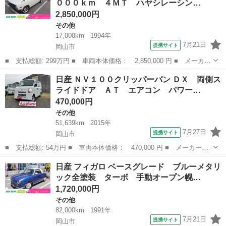
０００ｋｍ ４ＭＴ ハヤシレーシン…
Ｗ 車高調 ...
2,850,000円
その他
17,000km
1994年
7月21日
提携サイト
岡山市
■ 支払総額: 299万円 ■ 車両本体価格： 2,850,000 円 ■ メーカー
名： 日産 ■ 車種名： サニートラック ■ グレード名： ロング
岡山
岡山市
その他
日産 ＮＶ１００クリッパーバン ＤＸ 両側ス
ＤＸ 実走行１７０００ｋｍ ４ＭＴ ハヤシレーシング１４ＡＷ
ライドドア ＡＴ エアコン パワー…
タイヤ６分...
470,000円
その他
51,639km
2015年
7月27日
提携サイト
岡山市
■ 支払総額: 54万円 ■ 車両本体価格： 470,000 円 ■ メーカー
名： 日産 ■ 車種名： ＮＶ１００クリッパーバン ■ グレード
岡山
岡山市
その他
日産 フィガロ ベースグレード ブルーメタリ
名： ＤＸ 両側スライドドア ＡＴ エアコン パワーステアリン
ック全塗装 ターボ 手動オープン幌…
グ 運転席エアバッ...
1,720,000円
その他
82,000km
1991年
7月21日
提携サイト
岡山市