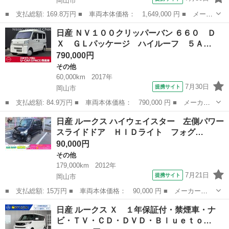
岡山市
■ 支払総額: 169.8万円 ■ 車両本体価格： 1,649,000 円 ■ メーカ
ー名： 日産 ■ 車種名： ルークス ■ グレード名： ハイウェイ
岡山
岡山市
その他
日産 ＮＶ１００クリッパーバン ６６０ Ｄ
スター Ｇターボプロパイロットエディション ９インチナビ アラ
Ｘ ＧＬパッケージ ハイルーフ ５Ａ…
ウンドビ...
790,000円
その他
60,000km
2017年
7月30日
提携サイト
岡山市
■ 支払総額: 84.9万円 ■ 車両本体価格： 790,000 円 ■ メーカー
名： 日産 ■ 車種名： ＮＶ１００クリッパーバン ■ グレード
岡山
岡山市
その他
日産 ルークス ハイウェイスター 左側パワー
名： ６６０ ＤＸ ＧＬパッケージ ハイルーフ ５ＡＧＳ車 社
スライドドア ＨＩＤライト フォグ…
外ストラーダメ...
90,000円
その他
179,000km
2012年
7月21日
提携サイト
岡山市
■ 支払総額: 15万円 ■ 車両本体価格： 90,000 円 ■ メーカー
名： 日産 ■ 車種名： ルークス ■ グレード名： ハイウェイス
岡山
岡山市
その他
日産 ルークス Ｘ １年保証付・禁煙車・ナ
ター 左側パワースライドドア ＨＩＤライト フォグ 純正１４Ａ
ビ・ＴＶ・ＣＤ・ＤＶＤ・Ｂｌｕｅｔｏ…
Ｗ スマートキー ...