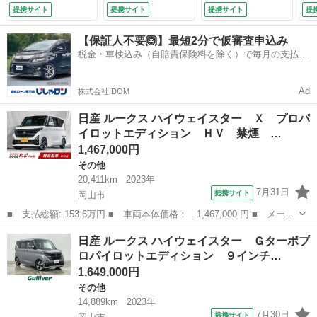
ＴＶナビ アラウン
両側電動ドア ドラ
ーナビＣＮ－ＲＥ０
パ
提携サイト
提携サイト
提携サイト
提
ドビューカメラ Ｅ
レコ ＬＥＤヘッド
３Ｄ （検9.4）
ィ
ＴＣ プロパイロッ
ライト レーダーク
ア
【保証人不要🙆】最短2分で仮審査申込み
ト エマージェンシ
ルーズコントロー
ー
税金・車検込み（自賠責保険料を除く）で毎月の支払額
ーブレーキ 純正１
ル コーナセンサ
ト
は一定の自社ローン🚗
４ＡＷ フルセグ
ー スマートキー
ーン
Ｂｌｕｅｔｏｏｔｈ
横滑り防止装置 オ
Ad
株式会社IDOM
接続 ハンズフリー
ートライト 純正ア
スライド クルコン
ルミホイール （検
日産 ルークス ハイウェイスター Ｘ プロパ
（車検整備付）
8.8）
イロットエディション ＨＶ 禁煙 …
1,467,000円
その他
20,411km
2023年
7月31日
提携サイト
岡山市
■ 支払総額: 153.6万円 ■ 車両本体価格： 1,467,000 円 ■ メーカ
ー名： 日産 ■ 車種名： ルークス ■ グレード名： ハイウェイ
岡山
岡山市
その他
日産 ルークス ハイウェイスター Ｇターボプ
スター Ｘ プロパイロットエディション ＨＶ 禁煙 後期 両側
ロパイロットエディション ９インチ…
電動スラ...
1,649,000円
その他
14,889km
2023年
7月30日
提携サイト