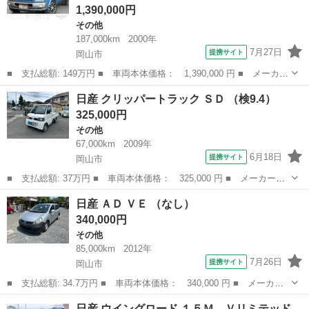
1,390,000円
その他
187,000km
2000年
7月27日
提携サイト
岡山市
■ 支払総額: 149万円 ■ 車両本体価格： 1,390,000 円 ■ メーカー
名： 日産 ■ 車種名： ラシーン ■ グレード名： ｆｔ タイプ
岡山
岡山市
その他
日産 クリッパートラック ＳＤ （検9.4）
ＩＩ ４ＷＤ 全塗装済み シート張替 ２ＤＩＮメモリーナビ Ｔ
325,000円
Ｖ ＥＴＣ...
その他
67,000km
2009年
6月18日
提携サイト
岡山市
■ 支払総額: 37万円 ■ 車両本体価格： 325,000 円 ■ メーカー
名： 日産 ■ 車種名： クリッパートラック ■ グレード名： Ｓ
岡山
岡山市
その他
日産 ＡＤ ＶＥ （なし）
Ｄ ■ 排気量： 660cc ■ ドア枚数： 2D ■ ミッション： MT5
340,000円
速...
その他
85,000km
2012年
7月26日
提携サイト
岡山市
■ 支払総額: 34.7万円 ■ 車両本体価格： 340,000 円 ■ メーカー
名： 日産 ■ 車種名： ＡＤ ■ グレード名： ＶＥ ■ 排気
岡山
岡山市
その他
日産 ウイングロード １５Ｍ Ｖリミテッド