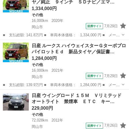
ヤ／純正 ９インチ ＳＤナビ／エマ…
ボ 両側...
1,334,000円
その他
16,000km
2020年
7月29日
提携サイト
岡山市
■ 支払総額: 141.8万円 ■ 車両本体価格： 1,334,000 円 ■ メーカ
ー名： 日産 ■ 車種名： ルークス ■ グレード名： ハイウェイ
岡山
岡山市
その他
日産 ルークス ハイウェイスターＧターボプロ
スターＸ 新品タイヤ／純正 ９インチ ＳＤナビ／エマージェンシ
パイロットＥｄ 新品タイヤ／保証書…
ーブレー...
1,284,000円
その他
16,000km
2021年
7月29日
提携サイト
岡山市
■ 支払総額: 139.9万円 ■ 車両本体価格： 1,284,000 円 ■ メーカ
ー名： 日産 ■ 車種名： ルークス ■ グレード名： ハイウェイ
岡山
岡山市
その他
日産 ウイングロード １５Ｍ Ｖリミテッド
スターＧターボプロパイロットＥｄ 新品タイヤ／保証書／純正 ９
オートライト 禁煙車 ＥＴＣ キー…
インチ ...
229,000円
その他
72,028km
2011年
7月26日
提携サイト
岡山市