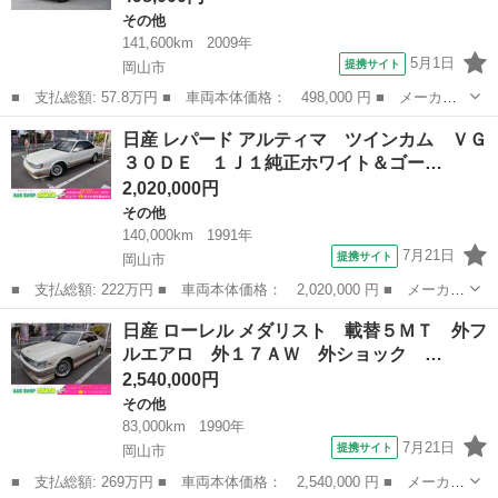
その他
141,600km
2009年
5月1日
提携サイト
岡山市
■ 支払総額: 57.8万円 ■ 車両本体価格： 498,000 円 ■ メーカー
名： 日産 ■ 車種名： クリッパートラック ■ グレード名：
岡山
岡山市
その他
日産 レパード アルティマ ツインカム ＶＧ
冷蔵冷凍車／４ＷＤ／５速ＭＴ／ ■ 排気量： 660cc ■ ドア枚
３０ＤＥ １Ｊ１純正ホワイト＆ゴー…
数： ...
2,020,000円
その他
140,000km
1991年
7月21日
提携サイト
岡山市
■ 支払総額: 222万円 ■ 車両本体価格： 2,020,000 円 ■ メーカー
名： 日産 ■ 車種名： レパード ■ グレード名： アルティマ
岡山
岡山市
その他
日産 ローレル メダリスト 載替５ＭＴ 外フ
ツインカム ＶＧ３０ＤＥ １Ｊ１純正ホワイト＆ゴールドツート
ルエアロ 外１７ＡＷ 外ショック …
ン エアロ ...
2,540,000円
その他
83,000km
1990年
7月21日
提携サイト
岡山市
■ 支払総額: 269万円 ■ 車両本体価格： 2,540,000 円 ■ メーカー