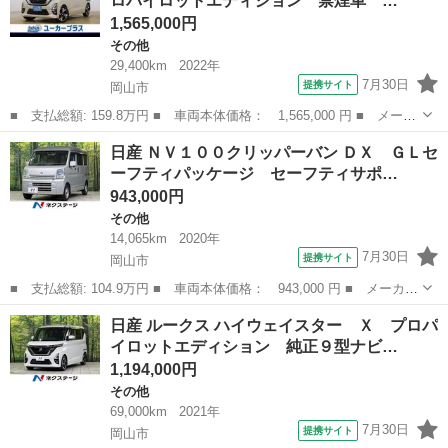
ロパイロットエディション 禁煙車 …
Ｄ Ｂｌｕｅｔｏ...
1,565,000円
その他
29,400km
2022年
7月30日
提携サイト
岡山市
■ 支払総額: 159.8万円 ■ 車両本体価格： 1,565,000 円 ■ メーカ
ー名： 日産 ■ 車種名： ルークス ■ グレード名： ハイウェイ
岡山
岡山市
その他
日産 ＮＶ１００クリッパーバン ＤＸ ＧＬセ
スターＧターボ プロパイロットエディション 禁煙車 プロパイロ
ーフティパッケージ セーフティサポ…
ット ９...
943,000円
その他
14,065km
2020年
7月30日
提携サイト
岡山市
■ 支払総額: 104.9万円 ■ 車両本体価格： 943,000 円 ■ メーカー
名： 日産 ■ 車種名： ＮＶ１００クリッパーバン ■ グレード
岡山
岡山市
その他
日産 ルークス ハイウェイスター Ｘ プロパ
名： ＤＸ ＧＬセーフティパッケージ セーフティサポート 禁煙
イロットエディション 純正９型ナビ…
車 ドラレコ...
1,194,000円
その他
69,000km
2021年
7月30日
提携サイト
岡山市