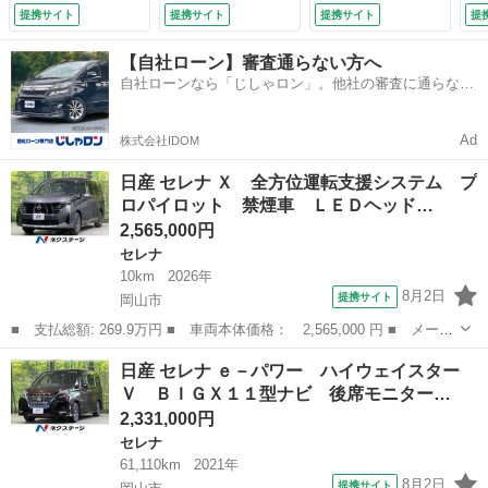
キ インテリジェン
プロパイロット 禁
ア 禁煙車 フルセ
修
提携サイト
提携サイト
提携サイト
提
トキー プッシュス
煙車 デジタルイン
グ ＥＴＣ ドライ
Ｄ
タート 革巻きステ
ナーミラー ブライ
ブレコーダー ＬＥ
Ｃ
【自社ローン】審査通らない方へ
アリング （検11.8）
ンドスポットモニタ
Ｄヘッドライト リ
ム
自社ローンなら「じしゃロン」。他社の審査に通らなか
ー クリアランスソ
アオートエアコン
ダ
った方も
ナー ＬＥＤヘッド
インテリジェントキ
ト
ライト オートエア
ー （検8.11）
整
Ad
株式会社IDOM
コン （車検整備
付）
日産 セレナ Ｘ 全方位運転支援システム プ
ロパイロット 禁煙車 ＬＥＤヘッド…
2,565,000円
セレナ
10km
2026年
8月2日
提携サイト
岡山市
■ 支払総額: 269.9万円 ■ 車両本体価格： 2,565,000 円 ■ メーカ
ー名： 日産 ■ 車種名： セレナ ■ グレード名： Ｘ 全方位運
岡山
岡山市
セレナ
日産 セレナ ｅ－パワー ハイウェイスター
転支援システム プロパイロット 禁煙車 ＬＥＤヘッドライト 電
Ｖ ＢＩＧＸ１１型ナビ 後席モニター…
動パーキ...
2,331,000円
セレナ
61,110km
2021年
8月2日
提携サイト