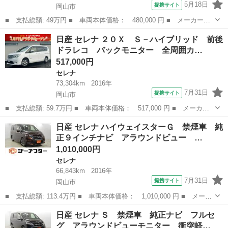
5月18日
提携サイト
岡山市
■ 支払総額: 49万円 ■ 車両本体価格： 480,000 円 ■ メーカー
名： 日産 ■ 車種名： セレナ ■ グレード名： ハイウェイスタ
岡山
岡山市
セレナ
日産 セレナ ２０Ｘ Ｓ－ハイブリッド 前後
ー Ｖセレクション＋セーフティ ＳＨＶ プッシュスタート アラ
ドラレコ バックモニター 全周囲カ…
ウンドビューモニ...
517,000円
セレナ
73,304km
2016年
7月31日
提携サイト
岡山市
■ 支払総額: 59.7万円 ■ 車両本体価格： 517,000 円 ■ メーカー
名： 日産 ■ 車種名： セレナ ■ グレード名： ２０Ｘ Ｓ－ハ
岡山
岡山市
セレナ
日産 セレナ ハイウェイスターＧ 禁煙車 純
イブリッド 前後ドラレコ バックモニター 全周囲カメラ ＥＴ
正９インチナビ アラウンドビュー …
Ｃ Ｂｌｕｅｔ...
1,010,000円
セレナ
66,843km
2016年
7月31日
提携サイト
岡山市
■ 支払総額: 113.4万円 ■ 車両本体価格： 1,010,000 円 ■ メーカ
ー名： 日産 ■ 車種名： セレナ ■ グレード名： ハイウェイス
岡山
岡山市
セレナ
日産 セレナ Ｓ 禁煙車 純正ナビ フルセ
ターＧ 禁煙車 純正９インチナビ アラウンドビュー モニター
グ アラウンドビューモニター 衝突軽…
両側電動...