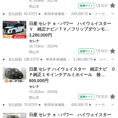
97,918km
2017年
7月31日
提携サイト
岡山市
■ 支払総額: 82.6万円 ■ 車両本体価格： 628,000 円 ■ メーカー
名： 日産 ■ 車種名： セレナ ■ グレード名： ハイウェイスタ
岡山
岡山市
セレナ
日産 セレナ ｅ－パワー ハイウェイスター
ー プロパイロットエディション 禁煙車 Ｐａｎａｓｏｎｉｃ社外
Ｖ 純正ナビ／ＴＶ／フリップダウンモ…
ナビ フルセ...
3,280,000円
セレナ
18,715km
2023年
7月31日
提携サイト
岡山市
■ 支払総額: 338.5万円 ■ 車両本体価格： 3,280,000 円 ■ メーカ
ー名： 日産 ■ 車種名： セレナ ■ グレード名： ｅ－パワー
岡山
岡山市
セレナ
日産 セレナ ハイウェイスター 純正ナビ Ｏ
ハイウェイスターＶ 純正ナビ／ＴＶ／フリップダウンモニター／ア
Ｐ純正１６インチアルミホイール 後…
ラウンド...
600,000円
セレナ
74,252km
2016年
7月31日
提携サイト
岡山市
■ 支払総額: 79.8万円 ■ 車両本体価格： 600,000 円 ■ メーカー
名： 日産 ■ 車種名： セレナ ■ グレード名： ハイウェイスタ
岡山
岡山市
セレナ
日産 セレナ ｅ－パワー ハイウェイスター
ー 純正ナビ ＯＰ純正１６インチアルミホイール 後席モニター