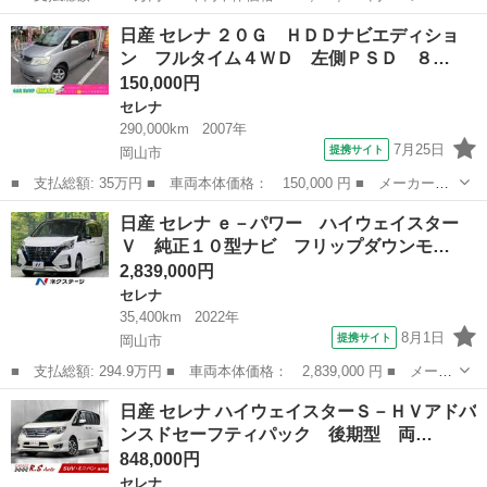
ー名： 日産 ■ 車種名： セレナ ■ グレード名： ｅ－パワー
岡山
岡山市
セレナ
日産 セレナ ２０Ｇ ＨＤＤナビエディショ
ハイウェイスターＶ 純正１２型ナビ 後席モニター 全周囲カメ
ン フルタイム４ＷＤ 左側ＰＳＤ ８…
ラ 両側電...
150,000円
セレナ
290,000km
2007年
7月25日
提携サイト
岡山市
■ 支払総額: 35万円 ■ 車両本体価格： 150,000 円 ■ メーカー
名： 日産 ■ 車種名： セレナ ■ グレード名： ２０Ｇ ＨＤＤ
岡山
岡山市
セレナ
日産 セレナ ｅ－パワー ハイウェイスター
ナビエディション フルタイム４ＷＤ 左側ＰＳＤ ８人乗り チッ
Ｖ 純正１０型ナビ フリップダウンモ…
プアップシート ...
2,839,000円
セレナ
35,400km
2022年
8月1日
提携サイト
岡山市
■ 支払総額: 294.9万円 ■ 車両本体価格： 2,839,000 円 ■ メーカ
ー名： 日産 ■ 車種名： セレナ ■ グレード名： ｅ－パワー
岡山
岡山市
セレナ
日産 セレナ ハイウェイスターＳ－ＨＶアドバ
ハイウェイスターＶ 純正１０型ナビ フリップダウンモニター プ
ンスドセーフティパック 後期型 両…
ロパイロ...
848,000円
セレナ