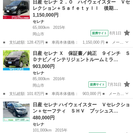
日産 セレナ ２．０ ハイウェイスター Ｖセ
車 純正９インチナビ 全周囲カメラ フルセグ デジタルインナー
レクション＋ＳａｆｅｔｙＩＩ 後期…
ミラー ...
1,150,000円
セレナ
65,000km
2015年
8月1日
提携サイト
岡山市
■ 支払総額: 128.4万円 ■ 車両本体価格： 1,150,000 円 ■ メーカ
ー名： 日産 ■ 車種名： セレナ ■ グレード名： ２．０ ハイ
岡山
岡山市
セレナ
日産 セレナ Ｘ 保証書／純正 ９インチ Ｓ
ウェイスター Ｖセレクション＋ＳａｆｅｔｙＩＩ 後期型 純正ナ
Ｄナビ／インテリジェントルームミラ…
ビ フリ...
903,000円
セレナ
85,000km
2016年
7月31日
提携サイト
岡山市
■ 支払総額: 101.8万円 ■ 車両本体価格： 903,000 円 ■ メーカー
名： 日産 ■ 車種名： セレナ ■ グレード名： Ｘ 保証書／純
岡山
岡山市
セレナ
日産 セレナ ハイウェイスター Ｖセレクショ
正 ９インチ ＳＤナビ／インテリジェントルームミラー／エマージ
ン＋セーフティ ＳＨＶ プッシュス…
ェンシーブ...
480,000円
セレナ
101,000km
2015年