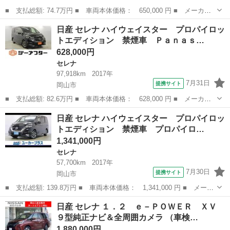
■ 支払総額: 74.7万円 ■ 車両本体価格： 650,000 円 ■ メーカー
名： 日産 ■ 車種名： セレナ ■ グレード名： ハイウェイスタ
岡山
岡山市
セレナ
日産 セレナ ハイウェイスター プロパイロッ
ー Ｖセレ＋セーフティＩＩ ＳＨＶ ブレーキアシスト レーンア
トエディション 禁煙車 Ｐａｎａｓ…
シスト ８イ...
628,000円
セレナ
97,918km
2017年
7月31日
提携サイト
岡山市
■ 支払総額: 82.6万円 ■ 車両本体価格： 628,000 円 ■ メーカー
名： 日産 ■ 車種名： セレナ ■ グレード名： ハイウェイスタ
岡山
岡山市
セレナ
日産 セレナ ハイウェイスター プロパイロッ
ー プロパイロットエディション 禁煙車 Ｐａｎａｓｏｎｉｃ社外
トエディション 禁煙車 プロパイロ…
ナビ フルセ...
1,341,000円
セレナ
57,700km
2017年
7月30日
提携サイト
岡山市
■ 支払総額: 139.8万円 ■ 車両本体価格： 1,341,000 円 ■ メーカ
ー名： 日産 ■ 車種名： セレナ ■ グレード名： ハイウェイス
岡山
岡山市
セレナ
日産 セレナ １．２ ｅ－ＰＯＷＥＲ ＸＶ
ター プロパイロットエディション 禁煙車 プロパイロット 社外
９型純正ナビ＆全周囲カメラ （車検…
ナビ フ...
1,880,000円