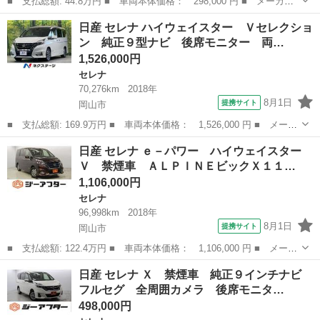
■ 支払総額: 44.8万円 ■ 車両本体価格： 298,000 円 ■ メーカー
名： 日産 ■ 車種名： セレナ ■ グレード名： ナビ フルセ
岡山
岡山市
セレナ
日産 セレナ ハイウェイスター Ｖセレクショ
グＴＶ バックカメラ 両側電動スライドドア ８人乗り Ｂｌｕｅ
ン 純正９型ナビ 後席モニター 両…
ｔｏｏｔｈ接...
1,526,000円
セレナ
70,276km
2018年
8月1日
提携サイト
岡山市
■ 支払総額: 169.9万円 ■ 車両本体価格： 1,526,000 円 ■ メーカ
ー名： 日産 ■ 車種名： セレナ ■ グレード名： ハイウェイス
岡山
岡山市
セレナ
日産 セレナ ｅ－パワー ハイウェイスター
ター Ｖセレクション 純正９型ナビ 後席モニター 両側電動ド
Ｖ 禁煙車 ＡＬＰＩＮＥビックＸ１１…
ア 全周囲...
1,106,000円
セレナ
96,998km
2018年
8月1日
提携サイト
岡山市
■ 支払総額: 122.4万円 ■ 車両本体価格： 1,106,000 円 ■ メーカ
ー名： 日産 ■ 車種名： セレナ ■ グレード名： ｅ－パワー
岡山
岡山市
セレナ
日産 セレナ Ｘ 禁煙車 純正９インチナビ
ハイウェイスターＶ 禁煙車 ＡＬＰＩＮＥビックＸ１１インチナ
フルセグ 全周囲カメラ 後席モニタ…
ビ バック...
498,000円