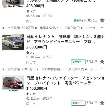
フルセグ 全周囲カメラ 後席モニタ…
Ｂ入力端子 ...
498,000円
セレナ
98,822km
2016年
8月1日
提携サイト
岡山市
■ 支払総額: 69.9万円 ■ 車両本体価格： 498,000 円 ■ メーカー
名： 日産 ■ 車種名： セレナ ■ グレード名： Ｘ 禁煙車 純
岡山
岡山市
セレナ
日産 セレナ ＸＶ 禁煙車 純正１２．３型ナ
正９インチナビ フルセグ 全周囲カメラ 後席モニター カーテン
ビ アラウンドビューモニター プロ…
エアバック ...
2,083,000円
セレナ
51,106km
2023年
7月31日
提携サイト
岡山市
■ 支払総額: 228.5万円 ■ 車両本体価格： 2,083,000 円 ■ メーカ
ー名： 日産 ■ 車種名： セレナ ■ グレード名： ＸＶ 禁煙
岡山
岡山市
セレナ
日産 セレナ ハイウェイスター Ｖセレクショ
車 純正１２．３型ナビ アラウンドビューモニター プロパイロッ
ン プロパイロット 両側パワースラ…
ト 両側電...
1,406,000円
セレナ
62,116km
2017年
7月31日
提携サイト
岡山市