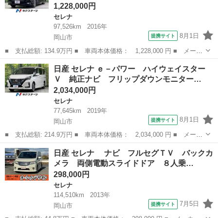
1,228,000円
セレナ
97,526km
2016年
8月1日
提携サイト
岡山市
■ 支払総額: 134.9万円 ■ 車両本体価格： 1,228,000 円 ■ メーカ
ー名： 日産 ■ 車種名： セレナ ■ グレード名： ハイウェイス
岡山
岡山市
セレナ
日産 セレナ ｅ－パワー ハイウェイスター
ターＧ 純正ＳＤナビ 全周囲カメラ プロパイロット 後席モニタ
Ｖ 純正ナビ フリップダウンモニター…
ー 禁煙...
2,034,000円
セレナ
77,645km
2019年
8月1日
提携サイト
岡山市
■ 支払総額: 214.9万円 ■ 車両本体価格： 2,034,000 円 ■ メーカ
ー名： 日産 ■ 車種名： セレナ ■ グレード名： ｅ－パワー
岡山
岡山市
セレナ
日産 セレナ ナビ フルセグＴＶ バックカ
ハイウェイスターＶ 純正ナビ フリップダウンモニター プロパイ
メラ 両側電動スライドドア ８人乗…
ロット ...
298,000円
セレナ
114,510km
2013年
7月5日
提携サイト
岡山市