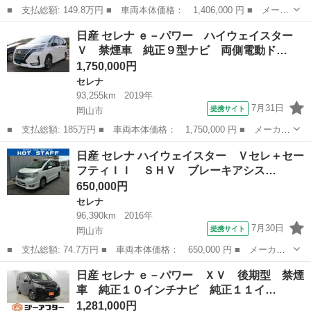
■ 支払総額: 149.8万円 ■ 車両本体価格： 1,406,000 円 ■ メーカ
ー名： 日産 ■ 車種名： セレナ ■ グレード名： ハイウェイス
岡山
岡山市
セレナ
日産 セレナ ｅ－パワー ハイウェイスター
ター Ｖセレクション プロパイロット 両側パワースライドドア
Ｖ 禁煙車 純正９型ナビ 両側電動ド…
アラウン...
1,750,000円
セレナ
93,255km
2019年
7月31日
提携サイト
岡山市
■ 支払総額: 185万円 ■ 車両本体価格： 1,750,000 円 ■ メーカー
名： 日産 ■ 車種名： セレナ ■ グレード名： ｅ－パワー ハ
岡山
岡山市
セレナ
日産 セレナ ハイウェイスター Ｖセレ＋セー
イウェイスターＶ 禁煙車 純正９型ナビ 両側電動ドア 全周囲カ
フティＩＩ ＳＨＶ ブレーキアシス…
メラ 衝突...
650,000円
セレナ
96,390km
2016年
7月30日
提携サイト
岡山市
■ 支払総額: 74.7万円 ■ 車両本体価格： 650,000 円 ■ メーカー
名： 日産 ■ 車種名： セレナ ■ グレード名： ハイウェイスタ
岡山
岡山市
セレナ
日産 セレナ ｅ－パワー ＸＶ 後期型 禁煙
ー Ｖセレ＋セーフティＩＩ ＳＨＶ ブレーキアシスト レーンア
車 純正１０インチナビ 純正１１イ…
シスト ８イ...
1,281,000円