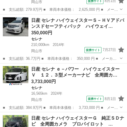
8月1日
提携サイト
岡山市
■ 支払総額: 279.9万円 ■ 車両本体価格： 2,625,000 円 ■ メーカ
ー名： 日産 ■ 車種名： セレナ ■ グレード名： ハイウェイス
岡山
岡山市
セレナ
日産 セレナ ハイウェイスターＳ－ＨＶアドバ
ターＶ １２．３型メーカーナビ プロパイロット 全周囲カメラ
ンスドセーフティパック ハイウェイ…
ハンズフ...
350,000円
セレナ
210,000km
2014年
7月27日
提携サイト
岡山市
■ 支払総額: 36.7万円 ■ 車両本体価格： 350,000 円 ■ メーカー
名： 日産 ■ 車種名： セレナ ■ グレード名： ハイウェイスタ
岡山
岡山市
セレナ
日産 セレナ ｅ－パワー ハイウェイスター
ーＳ－ＨＶアドバンスドセーフティパック ハイウェイスター クロ
Ｖ １２．３型メーカーナビ 全周囲カ…
スギア Ｓ－...
3,733,000円
セレナ
16,565km
2024年
8月1日
提携サイト
岡山市
■ 支払総額: 384.9万円 ■ 車両本体価格： 3,733,000 円 ■ メーカ
ー名： 日産 ■ 車種名： セレナ ■ グレード名： ｅ－パワー
岡山
岡山市
セレナ
日産 セレナ ハイウェイスターＧ 純正ＳＤナ
ハイウェイスターＶ １２．３型メーカーナビ 全周囲カメラ フリ
ビ 全周囲カメラ プロパイロット …
ップダウ...