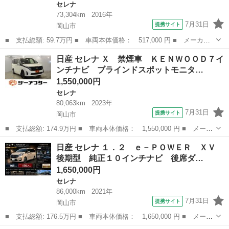
セレナ
73,304km
2016年
7月31日
提携サイト
岡山市
■ 支払総額: 59.7万円 ■ 車両本体価格： 517,000 円 ■ メーカー
名： 日産 ■ 車種名： セレナ ■ グレード名： ２０Ｘ Ｓ－ハ
岡山
岡山市
セレナ
日産 セレナ Ｘ 禁煙車 ＫＥＮＷＯＯＤ７イ
イブリッド 前後ドラレコ バックモニター 全周囲カメラ ＥＴ
ンチナビ ブラインドスポットモニタ…
Ｃ Ｂｌｕｅｔ...
1,550,000円
セレナ
80,063km
2023年
7月31日
提携サイト
岡山市
■ 支払総額: 174.9万円 ■ 車両本体価格： 1,550,000 円 ■ メーカ
ー名： 日産 ■ 車種名： セレナ ■ グレード名： Ｘ 禁煙車
岡山
岡山市
セレナ
日産 セレナ １．２ ｅ－ＰＯＷＥＲ ＸＶ
ＫＥＮＷＯＯＤ７インチナビ ブラインドスポットモニタ バックカ
後期型 純正１０インチナビ 後席ダ…
メラ ク...
1,650,000円
セレナ
86,000km
2021年
7月31日
提携サイト
岡山市
■ 支払総額: 176.5万円 ■ 車両本体価格： 1,650,000 円 ■ メーカ
ー名： 日産 ■ 車種名： セレナ ■ グレード名： １．２ ｅ－