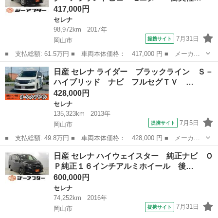
417,000円
セレナ
98,972km
2017年
7月31日
提携サイト
岡山市
■ 支払総額: 61.5万円 ■ 車両本体価格： 417,000 円 ■ メーカー
名： 日産 ■ 車種名： セレナ ■ グレード名： Ｓ 禁煙車 純
岡山
岡山市
セレナ
日産 セレナ ライダー ブラックライン Ｓ－
正ナビ フルセグ アラウンドビューモニター 衝突軽減ブレーキ
ハイブリッド ナビ フルセグＴＶ …
クルーズコン...
428,000円
セレナ
135,323km
2013年
7月5日
提携サイト
岡山市
■ 支払総額: 49.8万円 ■ 車両本体価格： 428,000 円 ■ メーカー
名： 日産 ■ 車種名： セレナ ■ グレード名： ライダー ブラ
岡山
岡山市
セレナ
日産 セレナ ハイウェイスター 純正ナビ Ｏ
ックライン Ｓ－ハイブリッド ナビ フルセグＴＶ アルパインフ
Ｐ純正１６インチアルミホイール 後…
リップダウン...
600,000円
セレナ
74,252km
2016年
7月31日
提携サイト
岡山市