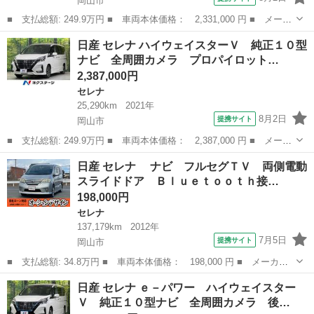
岡山市
■ 支払総額: 249.9万円 ■ 車両本体価格： 2,331,000 円 ■ メーカ
ー名： 日産 ■ 車種名： セレナ ■ グレード名： ｅ－パワー
岡山
岡山市
セレナ
日産 セレナ ハイウェイスターＶ 純正１０型
ハイウェイスターＶ ＢＩＧＸ１１型ナビ 後席モニター 全周囲カ
ナビ 全周囲カメラ プロパイロット…
メラ 両...
2,387,000円
セレナ
25,290km
2021年
8月2日
提携サイト
岡山市
■ 支払総額: 249.9万円 ■ 車両本体価格： 2,387,000 円 ■ メーカ
ー名： 日産 ■ 車種名： セレナ ■ グレード名： ハイウェイス
岡山
岡山市
セレナ
日産 セレナ ナビ フルセグＴＶ 両側電動
ターＶ 純正１０型ナビ 全周囲カメラ プロパイロット ハンズフ
スライドドア Ｂｌｕｅｔｏｏｔｈ接…
リー両側...
198,000円
セレナ
137,179km
2012年
7月5日
提携サイト
岡山市
■ 支払総額: 34.8万円 ■ 車両本体価格： 198,000 円 ■ メーカー
名： 日産 ■ 車種名： セレナ ■ グレード名： ナビ フルセ
岡山
岡山市
セレナ
日産 セレナ ｅ－パワー ハイウェイスター
グＴＶ 両側電動スライドドア Ｂｌｕｅｔｏｏｔｈ接続可 ８人乗
Ｖ 純正１０型ナビ 全周囲カメラ 後…
り バックカ...