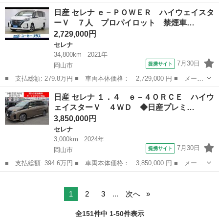
名： 日産 ■ 車種名： セレナ ■ グレード名： ハイウェイスタ
岡山
岡山市
セレナ
日産 セレナ ｅ－ＰＯＷＥＲ ハイウェイスタ
ーＧ 純正９インチナビ プロパイロット フルセグ 両側電動ス
ーＶ ７人 プロパイロット 禁煙車…
ライドドア ...
2,729,000円
セレナ
34,800km
2021年
7月30日
提携サイト
岡山市
■ 支払総額: 279.8万円 ■ 車両本体価格： 2,729,000 円 ■ メーカ
ー名： 日産 ■ 車種名： セレナ ■ グレード名： ｅ－ＰＯＷＥ
岡山
岡山市
セレナ
日産 セレナ １．４ ｅ－４ＯＲＣＥ ハイウ
Ｒ ハイウェイスターＶ ７人 プロパイロット 禁煙車 プロパイ
ェイスターＶ ４ＷＤ ◆日産プレミ…
ロット ...
3,850,000円
セレナ
3,000km
2024年
7月30日
提携サイト
岡山市
■ 支払総額: 394.6万円 ■ 車両本体価格： 3,850,000 円 ■ メーカ
ー名： 日産 ■ 車種名： セレナ ■ グレード名： １．４ ｅ－
岡山
岡山市
セレナ
４ＯＲＣＥ ハイウェイスターＶ ４ＷＤ ◆日産プレミアム認定中
古車元試...
1
2
3
...
次へ
全151件中 1-50件表示