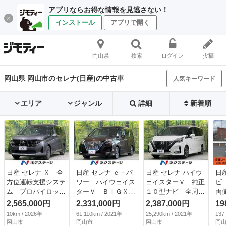
アプリならお得な情報を見逃さない！
インストール
アプリで開く
岡山県
検索
ログイン
投稿
岡山県 岡山市のセレナ(日産)の中古車
人気キーワード
エリア
ジャンル
詳細
新着順
日産 セレナ Ｘ 全
日産 セレナ ｅ－パ
日産 セレナ ハイウ
日
方位運転支援システ
ワー ハイウェイス
ェイスターＶ 純正
ビ
ム プロパイロッ
ターＶ ＢＩＧＸ１
１０型ナビ 全周囲
両
ト 禁煙車 ＬＥＤ
１型ナビ 後席モニ
カメラ プロパイロ
ア
2,565,000円
2,331,000円
2,387,000円
19
ヘッドライト 電動
ター 全周囲カメ
ット ハンズフリー
ｔ
10km / 2026年
61,110km / 2021年
25,290km / 2021年
137
パーキングブレー
ラ 両側電動ドア
両側電動スライドド
り
岡山市
岡山市
岡山市
岡