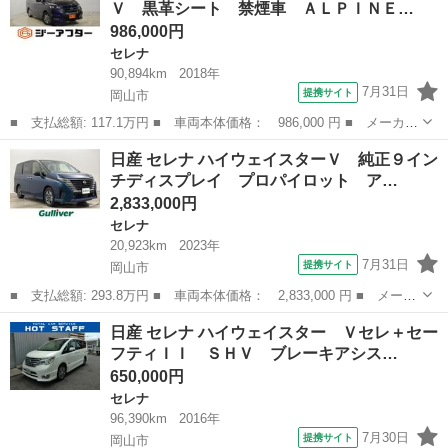
Ｖ 黒革シート 禁煙車 ＡＬＰＩＮＥ…
フルセグ バ...
986,000円
セレナ
90,894km
2018年
7月31日
提携サイト
岡山市
■ 支払総額: 117.1万円 ■ 車両本体価格： 986,000 円 ■ メーカー
名： 日産 ■ 車種名： セレナ ■ グレード名： ｅ－パワー ハ
岡山
岡山市
セレナ
日産 セレナ ハイウェイスターＶ 純正９イン
イウェイスターＶ 黒革シート 禁煙車 ＡＬＰＩＮＥ１１インチナ
チディスプレイ プロパイロット ア…
ビ フルセ...
2,833,000円
セレナ
20,923km
2023年
7月31日
提携サイト
岡山市
■ 支払総額: 293.8万円 ■ 車両本体価格： 2,833,000 円 ■ メーカ
ー名： 日産 ■ 車種名： セレナ ■ グレード名： ハイウェイス
岡山
岡山市
セレナ
日産 セレナ ハイウェイスター Ｖセレ＋セー
ターＶ 純正９インチディスプレイ プロパイロット アラウンドビ
フティＩＩ ＳＨＶ ブレーキアシス…
ューモニ...
650,000円
セレナ
96,390km
2016年
7月30日
提携サイト
岡山市