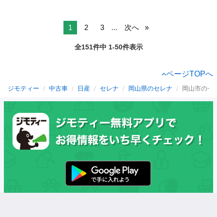
1
2
3
...
次へ
全151件中 1-50件表示
ページTOPへ
ジモティー
中古車
日産
セレナ
岡山県のセレナ
岡山市のセ