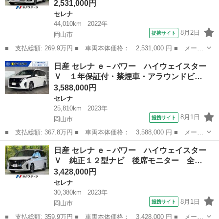
2,531,000円
セレナ
44,010km
2022年
8月2日
提携サイト
岡山市
■ 支払総額: 269.9万円 ■ 車両本体価格： 2,531,000 円 ■ メーカ
ー名： 日産 ■ 車種名： セレナ ■ グレード名： ｅ－パワー
岡山
岡山市
セレナ
日産 セレナ ｅ－パワー ハイウェイスター
ハイウェイスターＶ 純正１０型ナビ 全周囲カメラ 後席モニタ
Ｖ １年保証付・禁煙車・アラウンドビ…
ー 衝突軽...
3,588,000円
セレナ
25,810km
2023年
8月1日
提携サイト
岡山市
■ 支払総額: 367.8万円 ■ 車両本体価格： 3,588,000 円 ■ メーカ
ー名： 日産 ■ 車種名： セレナ ■ グレード名： ｅ－パワー
岡山
岡山市
セレナ
日産 セレナ ｅ－パワー ハイウェイスター
ハイウェイスターＶ １年保証付・禁煙車・アラウンドビューモニタ
Ｖ 純正１２型ナビ 後席モニター 全…
ー・イン...
3,428,000円
セレナ
30,380km
2023年
8月1日
提携サイト
岡山市
■ 支払総額: 359.9万円 ■ 車両本体価格： 3,428,000 円 ■ メーカ