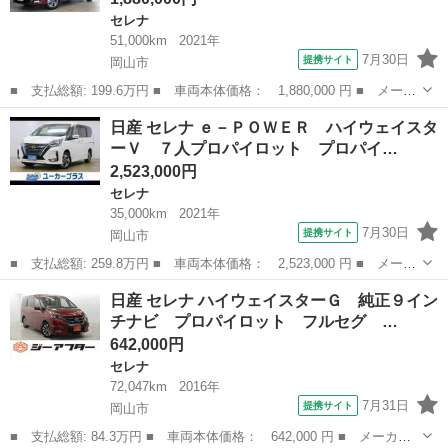
セレナ
51,000km
2021年
7月30日
提携サイト
岡山市
■ 支払総額: 199.6万円 ■ 車両本体価格： 1,880,000 円 ■ メーカ
ー名： 日産 ■ 車種名： セレナ ■ グレード名： １．２ ｅ－
岡山
岡山市
セレナ
日産 セレナ ｅ－ＰＯＷＥＲ ハイウェイスタ
ＰＯＷＥＲ ＸＶ ９型純正ナビ＆全周囲カメラ ■ 排気量：
ーＶ ７人プロパイロット プロパイ…
1200c...
2,523,000円
セレナ
35,000km
2021年
7月30日
提携サイト
岡山市
■ 支払総額: 259.8万円 ■ 車両本体価格： 2,523,000 円 ■ メーカ
ー名： 日産 ■ 車種名： セレナ ■ グレード名： ｅ－ＰＯＷＥ
岡山
岡山市
セレナ
日産 セレナ ハイウェイスターＧ 純正９イン
Ｒ ハイウェイスターＶ ７人プロパイロット プロパイロット １
チナビ プロパイロット フルセグ …
０型ナビ...
642,000円
セレナ
72,047km
2016年
7月31日
提携サイト
岡山市
■ 支払総額: 84.3万円 ■ 車両本体価格： 642,000 円 ■ メーカー