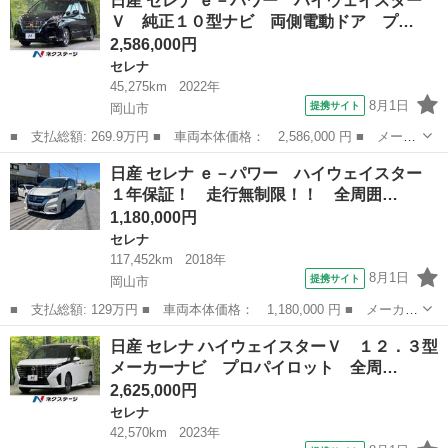
日産 セレナ ｅ－パワー ハイウェイスター
ーＧ Ｓ－ハイブリッド メモリーナビ フルセグＴＶ ＤＶＤ再
Ｖ 純正１０型ナビ 両側電動ドア プ…
生 Ｂｌｕｅｔ...
2,586,000円
セレナ
45,275km
2022年
8月1日
提携サイト
岡山市
■ 支払総額: 269.9万円 ■ 車両本体価格： 2,586,000 円 ■ メーカ
ー名： 日産 ■ 車種名： セレナ ■ グレード名： ｅ－パワー
岡山
岡山市
セレナ
日産 セレナ ｅ－パワー ハイウェイスター
ハイウェイスターＶ 純正１０型ナビ 両側電動ドア プロパイロッ
１年保証！ 走行無制限！！ 全周囲…
ト デジ...
1,180,000円
セレナ
117,452km
2018年
8月1日
提携サイト
岡山市
■ 支払総額: 129万円 ■ 車両本体価格： 1,180,000 円 ■ メーカー
名： 日産 ■ 車種名： セレナ ■ グレード名： ｅ－パワー ハ
岡山
岡山市
セレナ
日産 セレナ ハイウェイスターＶ １２．３型
イウェイスター １年保証！ 走行無制限！！ 全周囲カメラ ナ
メーカーナビ プロパイロット 全周…
ビ ＴＶ ク...
2,625,000円
セレナ
42,570km
2023年