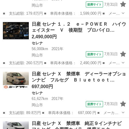
7月31日
提携サイト
岡山市
■ 支払総額: 179.8万円 ■ 車両本体価格： 1,599,000 円 ■ メーカ
ー名： 日産 ■ 車種名： セレナ ■ グレード名： Ｘ 禁煙車
岡山
岡山市
セレナ
日産 セレナ １．２ ｅ－ＰＯＷＥＲ ハイウ
ケンウッドナビ インテリジェットアラウンドビューモニター デジ
ェイスター Ｖ 後期型 プロパイロ…
タルイン...
2,490,000円
セレナ
56,000km
2021年
7月31日
提携サイト
岡山市
■ 支払総額: 260.5万円 ■ 車両本体価格： 2,490,000 円 ■ メーカ
ー名： 日産 ■ 車種名： セレナ ■ グレード名： １．２ ｅ－
岡山
岡山市
セレナ
日産 セレナ Ｘ 禁煙車 ディーラーオプショ
ＰＯＷＥＲ ハイウェイスター Ｖ 後期型 プロパイロット 後席
ンナビ フルセグ Ｂｌｕｅｔｏｏｔ…
フリップ...
697,000円
セレナ
61,627km
2017年
7月31日
提携サイト
岡山市
■ 支払総額: 89.8万円 ■ 車両本体価格： 697,000 円 ■ メーカー
名： 日産 ■ 車種名： セレナ ■ グレード名： Ｘ 禁煙車 デ
岡山
岡山市
セレナ
日産 セレナ Ｘ 禁煙車 純正９インチナビ
ィーラーオプションナビ フルセグ Ｂｌｕｅｔｏｏｔｈ接続 ＵＳ