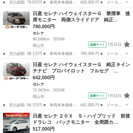
■ 支払総額: 79.8万円 ■ 車両本体価格： 600,000 円 ■ メーカー
名： 日産 ■ 車種名： セレナ ■ グレード名： ハイウェイスタ
岡山
岡山市
セレナ
日産 セレナ ハイウェイスターＧ 禁煙車 後
ー 純正ナビ ＯＰ純正１６インチアルミホイール 後席モニター
席モニター 両側スライドドア 純正…
フルセグ バ...
780,000円
セレナ
90,686km
2016年
7月31日
提携サイト
岡山市
■ 支払総額: 98.1万円 ■ 車両本体価格： 780,000 円 ■ メーカー
名： 日産 ■ 車種名： セレナ ■ グレード名： ハイウェイスタ
岡山
岡山市
セレナ
日産 セレナ ハイウェイスターＧ 純正９イン
ーＧ 禁煙車 後席モニター 両側スライドドア 純正９インチナ
チナビ プロパイロット フルセグ …
ビ アラウンド...
642,000円
セレナ
72,047km
2016年
7月31日
提携サイト
岡山市
■ 支払総額: 84.3万円 ■ 車両本体価格： 642,000 円 ■ メーカー
名： 日産 ■ 車種名： セレナ ■ グレード名： ハイウェイスタ
岡山
岡山市
セレナ
日産 セレナ ２０Ｘ Ｓ－ハイブリッド 前後
ーＧ 純正９インチナビ プロパイロット フルセグ 両側電動ス
ドラレコ バックモニター 全周囲カ…
ライドドア ...
517,000円