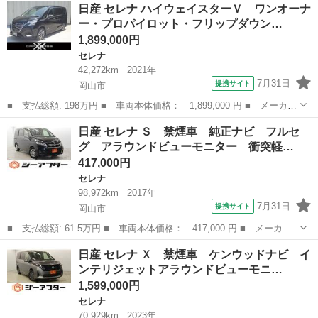
岡山
岡山市
セレナ
日産 セレナ ハイウェイスターＶ ワンオーナ
ＰＯＷＥＲ ＸＶ 後期型 純正１０インチナビ 後席ダウンモニタ
ー・プロパイロット・フリップダウン…
ー プロ...
1,899,000円
セレナ
42,272km
2021年
7月31日
提携サイト
岡山市
■ 支払総額: 198万円 ■ 車両本体価格： 1,899,000 円 ■ メーカー
名： 日産 ■ 車種名： セレナ ■ グレード名： ハイウェイスタ
岡山
岡山市
セレナ
日産 セレナ Ｓ 禁煙車 純正ナビ フルセ
ーＶ ワンオーナー・プロパイロット・フリップダウン ■ 排気
グ アラウンドビューモニター 衝突軽…
量： 200...
417,000円
セレナ
98,972km
2017年
7月31日
提携サイト
岡山市
■ 支払総額: 61.5万円 ■ 車両本体価格： 417,000 円 ■ メーカー
名： 日産 ■ 車種名： セレナ ■ グレード名： Ｓ 禁煙車 純
岡山
岡山市
セレナ
日産 セレナ Ｘ 禁煙車 ケンウッドナビ イ
正ナビ フルセグ アラウンドビューモニター 衝突軽減ブレーキ
ンテリジェットアラウンドビューモニ…
クルーズコン...
1,599,000円
セレナ
70,929km
2023年