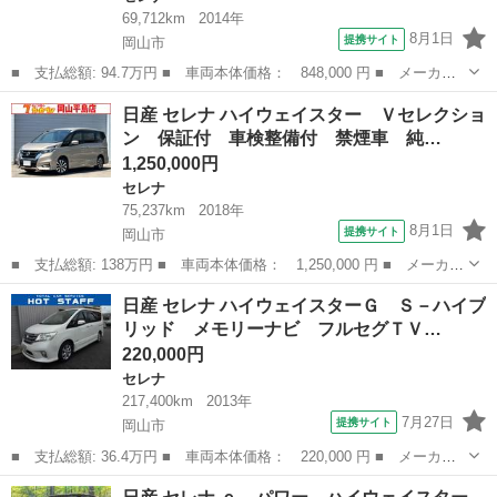
69,712km
2014年
8月1日
提携サイト
岡山市
■ 支払総額: 94.7万円 ■ 車両本体価格： 848,000 円 ■ メーカー
名： 日産 ■ 車種名： セレナ ■ グレード名： ハイウェイスタ
岡山
岡山市
セレナ
日産 セレナ ハイウェイスター Ｖセレクショ
ーＳ－ＨＶアドバンスドセーフティパック 後期型 両側電動スライ
ン 保証付 車検整備付 禁煙車 純…
ドドア 衝突...
1,250,000円
セレナ
75,237km
2018年
8月1日
提携サイト
岡山市
■ 支払総額: 138万円 ■ 車両本体価格： 1,250,000 円 ■ メーカー
名： 日産 ■ 車種名： セレナ ■ グレード名： ハイウェイスタ
岡山
岡山市
セレナ
日産 セレナ ハイウェイスターＧ Ｓ－ハイブ
ー Ｖセレクション 保証付 車検整備付 禁煙車 純正９インチナ
リッド メモリーナビ フルセグＴＶ…
ビ アラウ...
220,000円
セレナ
217,400km
2013年
7月27日
提携サイト
岡山市
■ 支払総額: 36.4万円 ■ 車両本体価格： 220,000 円 ■ メーカー
名： 日産 ■ 車種名： セレナ ■ グレード名： ハイウェイスタ
岡山
岡山市
セレナ