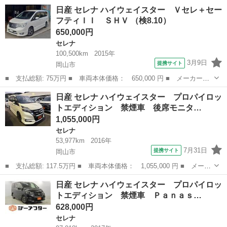
名： 日産 ■ 車種名： セレナ ■ グレード名： ＸＶ 車いすス
岡山
岡山市
セレナ
日産 セレナ ハイウェイスター Ｖセレ＋セー
ロープ車 送迎仕様 左右電動スライドドア、ナビ・テレビ、アラウ
フティＩＩ ＳＨＶ （検8.10）
ンドビュー...
650,000円
セレナ
100,500km
2015年
3月9日
提携サイト
岡山市
■ 支払総額: 75万円 ■ 車両本体価格： 650,000 円 ■ メーカー
名： 日産 ■ 車種名： セレナ ■ グレード名： ハイウェイスタ
岡山
岡山市
セレナ
日産 セレナ ハイウェイスター プロパイロッ
ー Ｖセレ＋セーフティＩＩ ＳＨＶ ■ 排気量： 2000cc ■ ドア
トエディション 禁煙車 後席モニタ…
枚数：...
1,055,000円
セレナ
53,977km
2016年
7月31日
提携サイト
岡山市
■ 支払総額: 117.5万円 ■ 車両本体価格： 1,055,000 円 ■ メーカ
ー名： 日産 ■ 車種名： セレナ ■ グレード名： ハイウェイス
岡山
岡山市
セレナ
日産 セレナ ハイウェイスター プロパイロッ
ター プロパイロットエディション 禁煙車 後席モニター 両側電
トエディション 禁煙車 Ｐａｎａｓ…
動スライ...
628,000円
セレナ