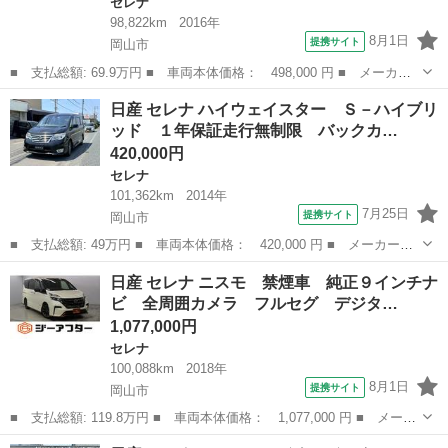
セレナ
98,822km
2016年
8月1日
提携サイト
岡山市
■ 支払総額: 69.9万円 ■ 車両本体価格： 498,000 円 ■ メーカー
名： 日産 ■ 車種名： セレナ ■ グレード名： Ｘ 禁煙車 純
岡山
岡山市
セレナ
日産 セレナ ハイウェイスター Ｓ－ハイブリ
正９インチナビ フルセグ 全周囲カメラ 後席モニター カーテン
ッド １年保証走行無制限 バックカ…
エアバック ...
420,000円
セレナ
101,362km
2014年
7月25日
提携サイト
岡山市
■ 支払総額: 49万円 ■ 車両本体価格： 420,000 円 ■ メーカー
名： 日産 ■ 車種名： セレナ ■ グレード名： ハイウェイスタ
岡山
岡山市
セレナ
日産 セレナ ニスモ 禁煙車 純正９インチナ
ー Ｓ－ハイブリッド １年保証走行無制限 バックカメラ ＴＶ
ビ 全周囲カメラ フルセグ デジタ…
オートクルーズコ...
1,077,000円
セレナ
100,088km
2018年
8月1日
提携サイト
岡山市
■ 支払総額: 119.8万円 ■ 車両本体価格： 1,077,000 円 ■ メーカ
ー名： 日産 ■ 車種名： セレナ ■ グレード名： ニスモ 禁煙
岡山
岡山市
セレナ