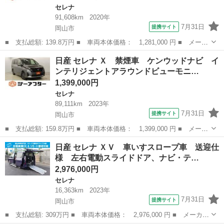
セレナ
91,608km
2020年
7月31日
提携サイト
岡山市
■ 支払総額: 139.8万円 ■ 車両本体価格： 1,281,000 円 ■ メーカ
ー名： 日産 ■ 車種名： セレナ ■ グレード名： ｅ－パワー
岡山
岡山市
セレナ
日産 セレナ Ｘ 禁煙車 ケンウッドナビ イ
ＸＶ 後期型 禁煙車 純正１０インチナビ 純正１１インチ後席モ
ンテリジェントアラウンドビューモニ…
ニター ...
1,399,000円
セレナ
89,111km
2023年
7月31日
提携サイト
岡山市
■ 支払総額: 159.8万円 ■ 車両本体価格： 1,399,000 円 ■ メーカ
ー名： 日産 ■ 車種名： セレナ ■ グレード名： Ｘ 禁煙車
岡山
岡山市
セレナ
日産 セレナ ＸＶ 車いすスロープ車 送迎仕
ケンウッドナビ インテリジェントアラウンドビューモニター デジ
様 左右電動スライドドア、ナビ・テ…
タルイン...
2,976,000円
セレナ
16,363km
2023年
7月31日
提携サイト
岡山市
■ 支払総額: 309万円 ■ 車両本体価格： 2,976,000 円 ■ メーカー