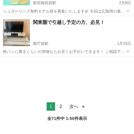
新宿御苑前駅
2月8日
シュガーリング無料モデル様を募集いたします🌿 ​今回は広報用の素材
撮影（パーツのみ）を兼ねているため、特別に**【完全無料】**での施
東京
新宿区
新宿御苑前駅
引っ越し
シュガー
関東圏で引越し予定の方、必見！
術となります。 ​**「顔出しは恥ずかしいけれど、お肌は綺麗にした
い」**という方にぴっ...
都庁前駅
1月15日
軽バンに乗るくらいの荷物ならお安くお手伝いできます！ ご相談下さ
い！！ ご相談の際はどこからどこまでの移動か 物量はどれくらいある
東京
新宿区
都庁前駅
引っ越し
か エレベーターの有無をお聞かせください。
1
2
次へ
全71件中 1-50件表示