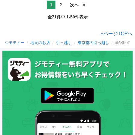
1
2
次へ
全71件中 1-50件表示
ページTOPへ
ジモティー
地元のお店
引っ越し
東京都の引っ越し
新宿区の引