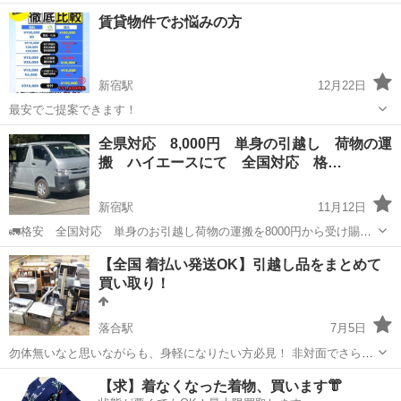
らKTムービングへ🎵 ◎◎◎店舗プロフィール◎◎◎ 閲覧いた
東京
新宿区
引っ越し
集客
賃貸物件でお悩みの方
だき、ありがとうございます。 KTムービングの勝です。^_^ 業界
経験...
新宿駅
12月22日
最安でご提案できます！
東京
新宿区
新宿駅
引っ越し
物件
全県対応 8,000円 単身の引越し 荷物の運
搬 ハイエースにて 全国対応 格…
新宿駅
11月12日
🚛格安 全国対応 単身のお引越し荷物の運搬を8000円から受け賜り
ます💰 全県から関東など出張費などは頂きません。 希望金額などお気
東京
新宿区
新宿駅
引っ越し
格安
【全国 着払い発送OK】引越し品をまとめて
軽にご相談下さい！ ※軽貨物免許取得済みですので安心してお任せ下
買い取り！
さい。 ※荷室スペ...
落合駅
7月5日
勿体無いなと思いながらも、身軽になりたい方必見！ 非対面でさらに
無料着払いでヤマト回収＋買取査定で買い取ります！ ※ 査定にて買取
東京
新宿区
落合駅
引っ越し
無料
【求】着なくなった着物、買います👘
不可の場合でもプレゼント企画ございます。 ⚫︎⚪︎ ↓↓こんな方に最適↓↓