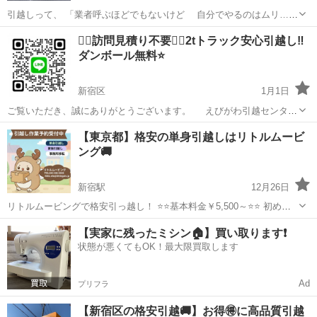
引越しって、 「業者呼ぶほどでもないけど 自分でやるのはムリ…」
って時、ありますよね。 そんな時にちょうどいい ハイエースでお手伝
東京
新宿区
引っ越し
🙆‍♂️訪問見積り不要🙆‍♂️2tトラック安心引越し‼️
いします🚚 ・単身引越し ・家具や家電ちょっと多め ・軽トラじゃ
ダンボール無料⭐️
入...
新宿区
1月1日
ご覧いただき、誠にありがとうございます。 えびがわ引越センター
と申します。 【お客様からいただきましたアンケートです】
東京
新宿区
引っ越し
取り外し
【東京都】格安の単身引越しはリトルムービ
https://ibb.co/n0yYbpP https://ibb.co/j5PTyd...
ング🚚
新宿駅
12月26日
リトルムービングで格安引っ越し！ ⭐️⭐️基本料金￥5,500～⭐️⭐️ 初めて
のお引越しでも安心いただけるよう お見積もりからお引越し完了まで
東京
新宿区
新宿駅
引っ越し
無料
【実家に残ったミシン🏠】買い取ります❗️
トータルサポート いたします。 安心の法人で万が一の保障もバッチ
状態が悪くてもOK！最大限買取します
リ！ 安心の...
Ad
プリフラ
【新宿区の格安引越🚚】お得🉐に高品質引越