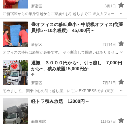
新宿区
3月1日
〇新宿区からの単身引越からご家族のお引越しまで〇 ※入力フォーム
のお名前スペースに『限定値引き見ました』とご入力ください※ ～よ
東京
新宿区
引っ越し
🔴オフィスの移転🔴小～中規模オフィス(従業
り詳細入力でカンタンお見積り比較～ https://forms.gle/J884xe2...
員様5～10名程度) 45,000円～
新宿区
2月14日
オフィスの移転は経験が必要です。 そう断言して間違いはありませ
ん。なぜでしょうか。 それは、規模が大きく複雑だからです。 ご家庭
東京
新宿区
引っ越し
運搬 ３０００円から~、引っ越し 7,000円
のお引越しとは訳が違います。 ご安心ください。 弊社は、オフィスの
から~、積み放題15,000円か…
移転が主力です！...
新宿区
7月21日
初めまして。 関東中心の引っ越し屋、レモン EXPRESSです (東京
都、千葉県、埼玉県、神奈川県のエリア） 運搬·運送登録の車（黒色の
東京
新宿区
引っ越し
軽トラ積み放題 12000円～
ナンバープレート） です。 単身で運びの仕事をしている人の中で 車
のナン...
面影橋駅
11月27日