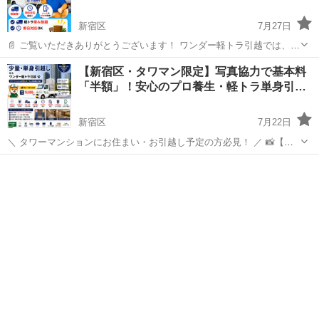
新宿区
7月27日
📄 ご覧いただきありがとうございます！ ワンダー軽トラ引越では、
🖨️ 複合機・コピー機・業務用プリンターの運搬を承っております。
東京
新宿区
引っ越し
軽トラ
【新宿区・タワマン限定】写真協力で基本料
「複合機だけ運んでほしい」 「事務所移転でコピー機を移設したい」
「半額」！安心のプロ養生・軽トラ単身引…
「中古で...
新宿区
7月22日
＼ タワーマンションにお住まい・お引越し予定の方必見！ ／ 📸【写
真協力で基本料金が「半額」になる特別モニター大募集！】 「タワマ
東京
新宿区
引っ越し
モニター
ンの引越しって、防災センターの届出や養生ルールが厳しくて断られ
た…」 「大手だと高額...