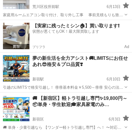
荒川区役所前駅
6月13日
家庭用ルームエアコン取り付け、取り外し工事 事前見積もりも致し
ます。 お問い合わせの際必ず型番を教えてください。 距離により出張
東京
新宿区
荒川区役所前駅
引っ越し
取り付け
【実家に残ったミシン🏠】買い取ります❗️
料金1000〜頂く場所がございます！ お気軽にお問い合わせください。
状態が悪くてもOK！最大限買取します
各店舗またはインタ...
Ad
プリフラ
夢の新生活を全力アシスト🚚LIMITSにお任せ
あれ😎格安＆プロ品質❣️
新宿駅
6月10日
引越のLIMITSで格安引越し！ 🉐🉐基本料金￥5,500～🉐🉐 安心の法人
で万が一の保障もバッチリ！ 安心の法人でしっかりした引越をお🉐
東京
新宿区
新宿駅
引っ越し
無料
🚚 【新宿区】軽トラ引越し専門✨19,800円～
に！ ✅見積もりはこちらから！(無料)✅ TEL☎️：0120-11...
📦単身・学生歓迎🎓家具家電のみ…
新宿区
6月3日
🚚 単身・少量引越なら 【ワンダー軽トラ引越し専門】へ！ 〜対応エ