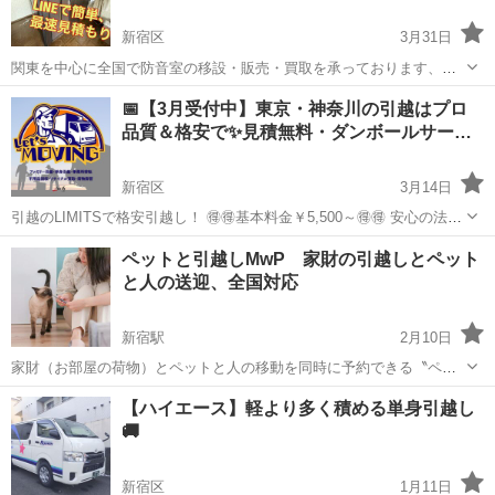
新宿区
3月31日
関東を中心に全国で防音室の移設・販売・買取を承っております、ユ
ニット式防音室専門、(株)東京サウンドボックスの代表：佐藤と申しま
東京
新宿区
引っ越し
買取
📅【3月受付中】東京・神奈川の引越はプロ
す。 〜公式HP〜 https://www.tokyosoundbox.com/ ・関...
品質＆格安で✨見積無料・ダンボールサー…
新宿区
3月14日
引越のLIMITSで格安引越し！ 🉐🉐基本料金￥5,500～🉐🉐 安心の法人
で万が一の保障もバッチリ！ 安心の法人でしっかりした引越をお🉐
東京
新宿区
引っ越し
無料
ペットと引越しMwP 家財の引越しとペット
に！ ✅見積もりはこちらから！(無料)✅ TEL☎️：0120-11-0754 公...
と人の送迎、全国対応
新宿駅
2月10日
家財（お部屋の荷物）とペットと人の移動を同時に予約できる〝ペッ
トと引越し〟 ご連絡1本でタクシーと引越しのご予約ができ、作業日
東京
新宿区
新宿駅
引っ越し
小動物
【ハイエース】軽より多く積める単身引越し
当日は新居への到着時間の調整を行いますので安心。 東京を中心に関
🚚
東一円から全国への引越...
新宿区
1月11日