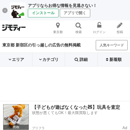
アプリならお得な情報を見逃さない！
インストール
アプリで開く
東京都
検索
ログイン
投稿
東京都 新宿区の引っ越しの広告の無料掲載
人気キーワード
エリア
カテゴリ
詳細
新着順
【子どもが遊ばなくなった🧸】玩具を査定
状態が悪くてもOK！最大限買取します
Ad
プリフラ