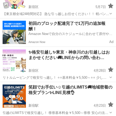
新宿区
5月7日
【東京都全域24時間対応】 急な引っ越しお任せください！！ 軽バン～
大型車でご対応いたします 家具家電1個より対応 家具家電の組立て代
東京
新宿区
引っ越し
初回のブロック配達完了で1万円の追加報
行まで可能 経験豊富なスタッフがお伺いして組立て致します。 ...
酬！
Amazon Nowで自分のスケジュールに合わせて原付や電
動アシスト自転車で配達し、報酬を獲得しましょう！
Ad
Amazon Now
✨格安引越し✨東京・神奈川のお引越しはお
まかせください🚚LINEからの問い合わ…
新宿区
4月28日
リトルムービングで格安引っ越し！ ⭐️⭐️基本料金￥5,500～⭐️⭐️ 少しで
も費用を抑えたいならリトルムービングにお問い合わせください！ 初
東京
新宿区
引っ越し
無料
笑顔でお手伝い☺️引越のLIMITS🚚地域密着の
めてのお引越しでも安心いただけるよう お見積もりからお引越し完了
格安プラン✨LINE見積👌
までトータル...
新宿駅
4月23日
引越のLIMITSで格安引越し！ 🉐🉐基本料金￥5,500～🉐🉐 安心の法人