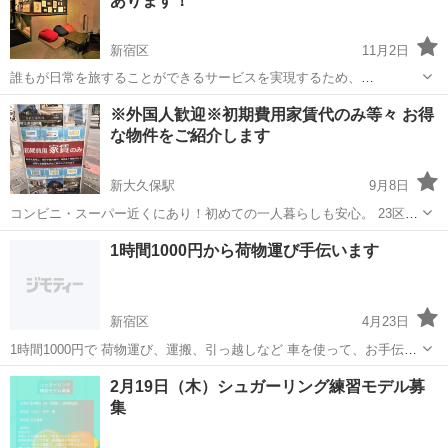
あります！
新宿区
11月2日
誰もが日常を旅することができるサービスを実現するため、
TOMARUNβをリリースしました。 「TOMARUNβ（トマルンβ）」
東京
新宿区
引っ越し
月額
※外国人歓迎※初期費用家賃代のみ等々 お得
は、月額定額（5万円）で提携ホステルへ泊まり放題になるサービスで
な物件をご紹介します
す。 現在の提携施設は東京（虎...
新大久保駅
9月8日
コンビニ・スーパー近くにあり！初めての一人暮らしも安心。 23区内
で色々な物件を紹介致します♪ お問い合わせはこちらまでお気軽にお
東京
新宿区
新大久保駅
引っ越し
物件
1時間1000円から荷物運び手伝います
問い合わせください♪ スタッフは日本語、英語、中国語、韓国語対応
可能です！ ...
新宿区
4月23日
1時間1000円で 荷物運び、運搬、引っ越しなど 車を使って、お手伝い
します。 階段の追加料金無し。 搬出入のお手伝いも行います。 ※別
東京
新宿区
引っ越し
無料
2月19日（木）シュガーリング練習モデル募
途10キロごとにガソリン代として1000円頂戴いたします。 今なら、キ
集
ャンペーンに...