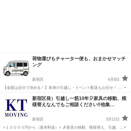
荷物運びもチャーター便も、おまかせマッチ
ング
新宿区
4月8日
【金額は自分で決める！】単身の引越し・イベント配送もお任せ！ 急
な引越しやイベントの荷物運び、配送でお困りの方へ。 軽貨物ドライ
東京
新宿区
引っ越し
チャーター便
新宿区発）引越し一筋10年🎈家具の移動、模
バーと直接マッチングできるサービスを提供しています。 配送日時や
様替えなんでもご相談ください‼️他集…
希望金額もご自身で自由...
新宿区
3月11日
⭐️１００００円から（基本料金）⭐️ 🎵家具の移動、模様替え、引越、な