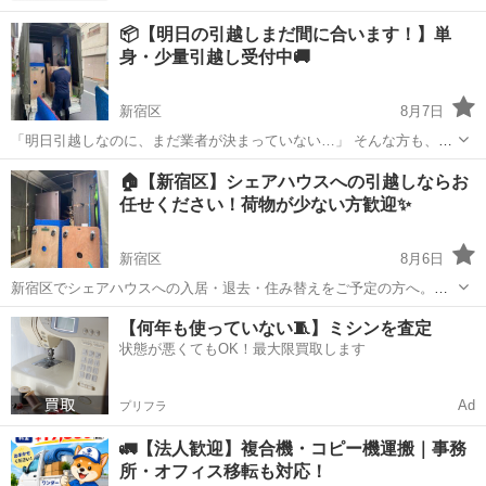
📦【明日の引越しまだ間に合います！】単
身・少量引越し受付中🚚
新宿区
8月7日
「明日引越しなのに、まだ業者が決まっていない…」 そんな方も、ま
ずはお気軽にご相談ください！ ワンダー軽トラ引越では、空き状況に
東京
新宿区
引っ越し
軽トラック
🏠【新宿区】シェアハウスへの引越しならお
応じて明日のお引越しにも対応しております。
任せください！荷物が少ない方歓迎✨
━━━━━━━━━━━━━━━ ...
新宿区
8月6日
新宿区でシェアハウスへの入居・退去・住み替えをご予定の方へ。
「荷物が少ないから大きな引越し業者はもったいない…」 そんな方に
東京
新宿区
引っ越し
軽トラック
【何年も使っていない🧵】ミシンを査定
ちょうどいい、軽トラック専門のお引越しです🚚
状態が悪くてもOK！最大限買取します
━━━━━━━━━━━━━━━ ...
Ad
プリフラ
🚛【法人歓迎】複合機・コピー機運搬｜事務
所・オフィス移転も対応！