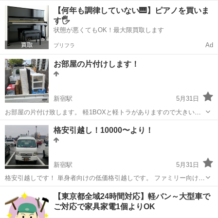
リア〜 【東京都全域】【川崎市】【横浜市】 【埼玉一部地域】【千葉
東京
新宿区
引っ越し
軽トラ
【何年も調律していない🎹】ピアノを買いま
一部地域】 「大手に頼むほど荷物は多くない…」 「軽トラ〜2t程度で
す🖐️
安く...
状態が悪くてもOK！最大限買取します
Ad
プリフラ
お部屋の片付けします！
新宿駅
5月31日
お部屋の片付け致します。 軽1BOXと軽トラがありますので大きいお
家でも大丈夫です。 お気軽にご連絡下さい！ 基本料金です。 1R〜1K
東京
新宿区
新宿駅
引っ越し
料金
格安引越し！10000〜より！
30000 1LDK〜2K 45000 2LDK以上 60000〜 別途物品を拝見し...
新宿駅
5月31日
格安引越しです！ 単身者向けの低価格引越しです。 ファミリー向けの
プランもあります。 お問い合わせ下さい！ 細かい詳細は下記をご覧下
東京
新宿区
新宿駅
引っ越し
お客様
【東京都全域24時間対応】軽バン～大型車で
さい。 クレジットカード、PayPay、au PAY使えます！ お客様へのお
ご対応で家具家電1個よりOK
願い ※※...