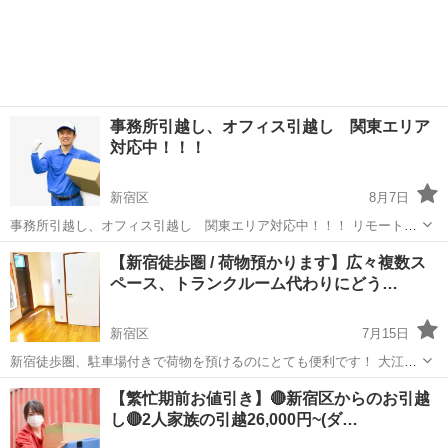
事務所引越し、オフィス引越し 関東エリア
対応中！！！
新宿区
8月7日
事務所引越し、オフィス引越し 関東エリア対応中！！！ リモートワ
ークによる事業所縮小に伴う事務所引越し、オフィス引越し。 新規事
東京
新宿区
引っ越し
単身引越し
【新宿徒歩圏 / 荷物預かります】広々複数ス
業立ち上げの為の事務所引越し、オフィス引越し。 事業所拡大の為の
ペース、トランクルーム代わりにどう…
事務所引越し、オフィス...
新宿区
7月15日
新宿徒歩圏、駐車場付きで荷物を預けるのにとても便利です！ 大江戸
線「西新宿五丁目駅」徒歩4分、「都庁前駅」徒歩7分、「新宿駅」徒
東京
新宿区
引っ越し
トランクルーム
【繁忙期前お値引き】🔴新宿区からのお引越
歩16分と好立地。 3畳、4畳、6畳の3スペースあり、計13畳分の荷物が
し🔴2人家族の引越26,000円~(ダ…
預かれる広々スペ...