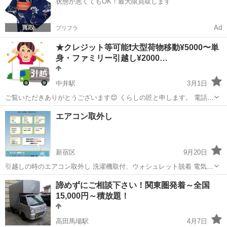
状態が悪くてもOK！最大限買取します
⚪︎⚫︎ ・すぐ...
Ad
プリフラ
★クレジット等可能❗️大型荷物移動¥5000〜単
身・ファミリー引越し¥2000…
中井駅
3月1日
ご覧いただきありがとうございます😊 くらしの匠と申します。 電話
→0345002779 メール→kurasinotakumi@gmail.com
東京
新宿区
中井駅
引っ越し
くらし
エアコン取外し
LINE→kurasinotakumi 基本24時間受付可能ですが、深夜のお...
新宿区
9月20日
引越しの時のエアコン取外し 洗濯機取付、ウォシュレット脱着 電気工
事全般行ってますので お気軽にお声掛けください！ エアコン取外し
東京
新宿区
引っ越し
無料
諦めずにご相談下さい！関東圏発着～全国
¥4000 洗濯機取付 ¥4000 ウォシュレット取外し ¥4000 ウォシ
15,000円～積放題！
ュレット取...
高田馬場駅
4月7日