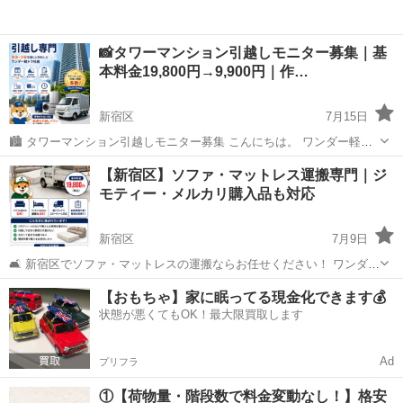
📸タワーマンション引越しモニター募集｜基
本料金19,800円→9,900円｜作…
新宿区
7月15日
🏙️ タワーマンション引越しモニター募集 こんにちは。 ワンダー軽ト
ラ引越です。 現在、タワーマンションでの引越し実績をホームページ
東京
新宿区
引っ越し
モニター
【新宿区】ソファ・マットレス運搬専門｜ジ
やSNSでご紹介するため、タワーマンション引越しモニターを募集し
モティー・メルカリ購入品も対応
ています。 ...
新宿区
7月9日
🛋️ 新宿区でソファ・マットレスの運搬ならお任せください！ ワンダー
軽トラ引越では、ソファ・マットレスなど大型家具1点からの運搬に対
東京
新宿区
引っ越し
メルカリ
【おもちゃ】家に眠ってる現金化できます💰
応しております。 新宿区は、新宿・西新宿・高田馬場・四谷・神楽
状態が悪くてもOK！最大限買取します
坂・新大久保・早稲...
Ad
プリフラ
①【荷物量・階段数で料金変動なし！】格安