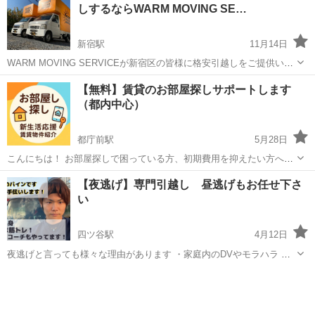
しするならWARM MOVING SE…
新宿駅
11月14日
WARM MOVING SERVICEが新宿区の皆様に格安引越しをご提供いた
します！ 🉐🉐基本料金￥5,000～🉐🉐 無料見積りで引越しに関するお
東京
新宿区
新宿駅
引っ越し
無料
【無料】賃貸のお部屋探しサポートします
客様の「あれこれ」お聞かせください😊✨ WARMのスタッフはベテ...
（都内中心）
都庁前駅
5月28日
こんにちは！ お部屋探しで困っている方、初期費用を抑えたい方へ、
無料で賃貸探しのお手伝いをしています😊 ✅ 自分に合う物件がわから
東京
新宿区
都庁前駅
引っ越し
無料
【夜逃げ】専門引越し 昼逃げもお任せ下さ
ない ✅ 不動産屋の営業が苦手 ✅ ネットで効率よく探したい そんな方
い
はぜひ気軽にご連絡く...
四ツ谷駅
4月12日
夜逃げと言っても様々な理由があります ・家庭内のDVやモラハラ ・
ストーカー被害 ・悪質な借金被害 今の環境に居ても変わらないのな
東京
新宿区
四ツ谷駅
引っ越し
夜逃げ
ら、 自ら変える選択をしても良いと思います。 やっとの思いでこの
ペ...