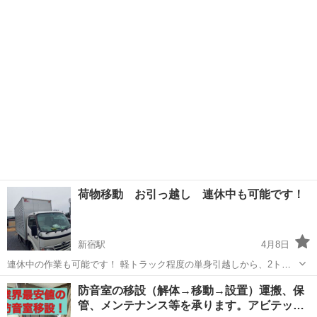
で万が一の保障もバッチリ！ 安心の法人でしっかりした引越をお🉐
東京
新宿区
新宿駅
引っ越し
無料
に！ ✅見積もりはこちらから！(無料)✅ TEL☎️：0120-11...
荷物移動 お引っ越し 連休中も可能です！
新宿駅
4月8日
連休中の作業も可能です！ 軽トラック程度の単身引越しから、2トン
トラック程度の引越し、またはお荷物移動、お荷物運搬お任せ下さ
東京
新宿区
新宿駅
引っ越し
無料
防音室の移設（解体→移動→設置）運搬、保
い。 お値段につきましては、作業内容にもよりますが、5,000円～と
管、メンテナンス等を承ります。アビテッ…
なります。 物量が多い際は...