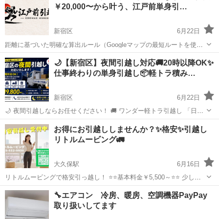
￥20,000〜から叶う、江戸前単身引…
新宿区
6月22日
距離に基づいた明確な算出ルール（Googleマップの最短ルートを使
用）を採用しており、事前の予算立てが容易です。また、荷物量やエ
東京
新宿区
引っ越し
料金
🌙【新宿区】夜間引越し対応🚚20時以降OK✨
レベーターの有無、階段回数などによって料金は変化せず、追加オプ
仕事終わりの単身引越し📦軽トラ積み…
ションも一切ございません。 ...
新宿区
6月22日
🌙 夜間引越しならお任せください！ 🚚 ワンダー軽トラ引越し 「日中
は仕事で時間が取れない」 「仕事終わりに引越ししたい」 「夜間に荷
東京
新宿区
引っ越し
軽トラ
お得にお引越ししませんか？✨格安✨引越し
物だけ運びたい」 そんな方におすすめです！ ✨20時以降の対応...
リトルムービング🚛
大久保駅
6月16日
リトルムービングで格安引っ越し！ ⭐️⭐️基本料金￥5,500～⭐️⭐️ 少しで
も費用を抑えたいならリトルムービングにお問い合わせください！ 初
東京
新宿区
大久保駅
引っ越し
無料
🔧エアコン 冷房、暖房、空調機器PayPay
めてのお引越しでも安心いただけるよう お見積もりからお引越し完了
取り扱いしてます
までトータル...