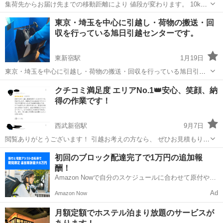
集荷先からお届け先までの移動距離により 値段が変わります。 10km
迄 12000円 以降1km毎に100円加算されます。 階段作業は別途1階毎
東京
新宿区
面影橋駅
引っ越し
軽トラ
東京・埼玉を中心に引越し・荷物の搬送・回
に1000円の追加になります。 その他、高速代、駐車料金は実費として
収を行っている旭日引越センターです。
後精算と...
東新宿駅
1月19日
東京・埼玉を中心に引越し・荷物の搬送・回収を行っている旭日引越
センターです。 即日対応、当日中に伺えます！ 単身からファミリータ
東京
新宿区
東新宿駅
引っ越し
無料
クチコミ満足度 エリアNo.1👑安心、笑顔、納
イプの引越し・搬送・回収お任せください！ 東京都足立区にてリサイ
得の作業です！
クルショップを直営している...
西武新宿駅
9月7日
閲覧ありがとうございます！ 引越お考えの方なら、 ぜひお見積もりさ
せてください！！ クチコミ満足度 エリアNo. 1！！ GoogleでASNひっ
東京
新宿区
西武新宿駅
引っ越し
料金
初回のブロック配達完了で1万円の追加報
こしサポートと ぜひ検索してみてください！ 単身引越21600円〜 ご家
酬！
族...
Amazon Nowで自分のスケジュールに合わせて原付や電
動アシスト自転車で配達し、報酬を獲得しましょう！
Ad
Amazon Now
月額定額でホステル泊まり放題のサービスが