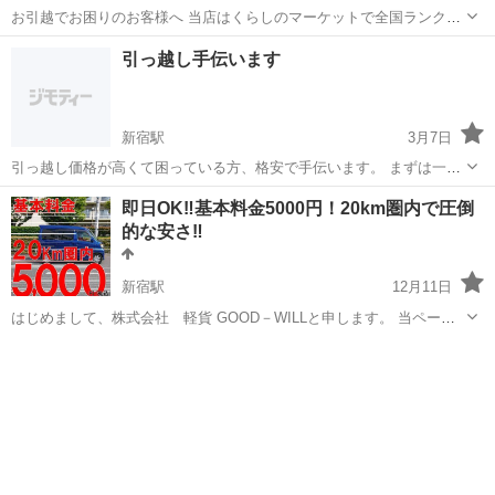
お引越でお困りのお客様へ 当店はくらしのマーケットで全国ランクの
上位に掲載されておりました作業実績を持つ店舗になります。 少しで
東京
新宿区
高田馬場駅
引っ越し
料金
引っ越し手伝います
もお客様の新生活の手助けになれるよう、仲介手数料を排除した安心
料金にてご提案をさせて戴いてお...
新宿駅
3月7日
引っ越し価格が高くて困っている方、格安で手伝います。 まずは一度
ご相談下さい。
東京
新宿区
新宿駅
引っ越し
格安
即日OK‼️基本料金5000円！20km圏内で圧倒
的な安さ‼️
新宿駅
12月11日
はじめまして、株式会社 軽貨 GOOD－WILLと申します。 当ページ
を開いていただき誠にありがとうございます。 弊社は、東京都内をメ
東京
新宿区
新宿駅
引っ越し
料金
インに "機動力のある軽バン"を使用して、 ・大手宅配便の配達 ・個人
様のお荷物の配達 ...