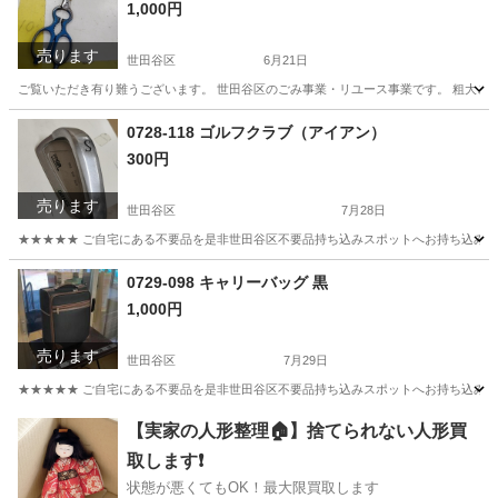
1,000円
売ります
世田谷区
6月21日
ご覧いただき有り難うございます。 世⽥⾕区のごみ事業・リユース事業です。 粗⼤ごみ
東京
世田谷区
調理器具
リユース
0728-118 ゴルフクラブ（アイアン）
300円
売ります
世田谷区
7月28日
★★★★★ ご自宅にある不要品を是非世田谷区不要品持ち込みスポットへお持ち込みしません
東京
世田谷区
ゴルフ
ゴルフクラブ
0729-098 キャリーバッグ 黒
1,000円
売ります
世田谷区
7月29日
★★★★★ ご自宅にある不要品を是非世田谷区不要品持ち込みスポットへお持ち込みしません
東京
世田谷区
バッグ
キャリーバッグ
【実家の人形整理🏠】捨てられない人形買
取します❗️
状態が悪くてもOK！最大限買取します