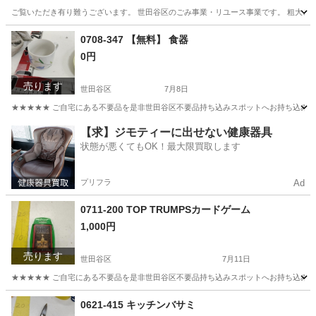
ご覧いただき有り難うございます。 世⽥⾕区のごみ事業・リユース事業です。 粗⼤ごみ
東京
世田谷区
その他
リユース
0708-347 【無料】 食器
0円
売ります
世田谷区
7月8日
★★★★★ ご自宅にある不要品を是非世田谷区不要品持ち込みスポットへお持ち込みしません
東京
世田谷区
食器
スポット
【求】ジモティーに出せない健康器具
状態が悪くてもOK！最大限買取します
プリフラ
Ad
0711-200 TOP TRUMPSカードゲーム
1,000円
売ります
世田谷区
7月11日
★★★★★ ご自宅にある不要品を是非世田谷区不要品持ち込みスポットへお持ち込みしません
東京
世田谷区
カードゲーム
スポット
0621-415 キッチンバサミ