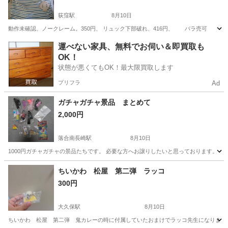
荻窪駅
8月10日
動作未確認、ノークレーム。350円、 リュック下部破れ、416円、 バラ売可
東京
杉並区
荻窪駅
ポータブルゲーム
リュック
運べない家具、無料でお伺い＆即買取も
OK！
状態が悪くてもOK！最大限買取します
プリフラ
Ad
ガチャガチャ景品 まとめて
2,000円
落合南長崎駅
8月10日
1000円ガチャガチャの景品たちです。 必要な方へお譲りしたいと思っております。 
東京
新宿区
落合南長崎駅
その他
ちいかわ 松屋 第二弾 ラッコ
300円
大久保駅
8月10日
ちいかわ 松屋 第二弾 鬼カレーの時に付属していたおまけでラッコ先生になります。