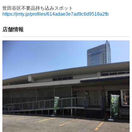
https://jmty.jp/profiles/614adae3e7ad9c6d9518a2fb
店舗情報