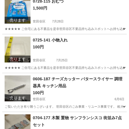
0728-115 おむつ
1,500円
売ります
世田谷区
7月28日
★★★★★ ご自宅にある不要品を是非世田谷区不要品持ち込みスポットへお持ち込みしません
東京
世田谷区
家庭用品
おむつ
0725-141 小物入れ
100円
売ります
世田谷区
7月25日
★★★★★ ご自宅にある不要品を是非世田谷区不要品持ち込みスポットへお持ち込みしません
東京
世田谷区
収納家具
スポット
0606-187 チーズカッター バタースライサー 調理
器具 キッチン用品
100円
売ります
世田谷区
6月6日
ご覧いただき有り難うございます。 世⽥⾕区のごみ事業・リユース事業です。 粗⼤ごみ
東京
世田谷区
調理器具
リユース
0704-177 木製 置物 サンフランシスコ 街並み7点
セット