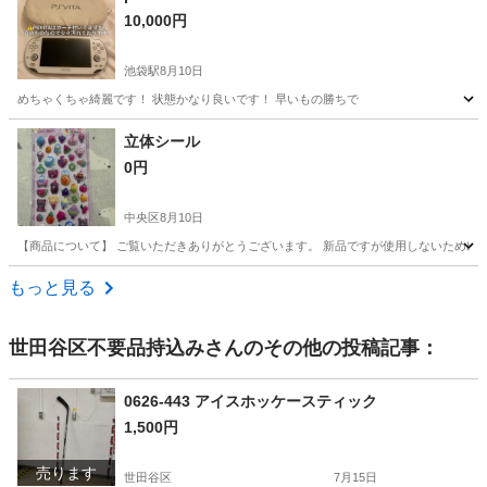
10,000円
池袋駅
8月10日
めちゃくちゃ綺麗です！ 状態かなり良いです！ 早いもの勝ちで
東京
豊島区
池袋駅
ポータブルゲーム
状態
立体シール
0円
中央区
8月10日
【商品について】 ご覧いただきありがとうございます。 新品ですが使用しないため出品
東京
中央区
おもちゃ
商品
もっと見る
世田谷区不要品持込み
さんのその他の投稿記事：
0626-443 アイスホッケースティック
1,500円
売ります
世田谷区
7月15日