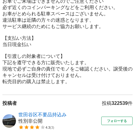
お車でご来場はできませんのでご注意ください

必ず近くのコインパーキングなどをご利用ください。

お車がとめられる駐車スペースはございません。

違法駐車は近隣の方々の迷惑となります、

サービス継続のためにもご協力お願いします。

【⽀払い⽅法】

当日現金払い

【引渡しの対象者について】

下記を遵守できる⽅に販売いたします。

現地で必ずご⾃⾝の責任でモノをご確認ください。譲受後の
キャンセルは受け付けておりません。

転売⽬的の購⼊は禁⽌します。
投稿者
投稿
322539
件
世田谷区不要品持込み
性別非公開
フォローする
4.3
(
3
)