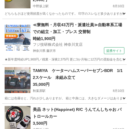
中野坂上駅
8月10日
どちらもさほど使用頻度が高くなかったものです。 印字のスレなど多少ありますが綺麗
東京
中野区
中野坂上駅
おもちゃ
バイリンガル
≪寮無料・月収43万円・派遣社員≫自動車系工場
での組立・加工・プレス 交替制
時給1,900円
フジ技研株式会社 神奈川支店
神奈川県 藤沢市
提携サイト
★新年度時給UP1,900円／残業・深夜2,375円 更に3か月毎に12万円の奨励金を含む
神奈川
藤沢市
その他
TAMIYA ケーターハムスーパーセブンBDR 1/1
2スケール 未組み立て
35,000円
秋葉原駅
8月10日
箱には色褪せと、汚れが少しありますが。 箱と中身には、大きなダメージはありません。
東京
千代田区
秋葉原駅
模型、プラモデル
スーパーセブン
美品 ネット(Happinet) R/C うんてんしちゃお パ
トロールカー
3,500円