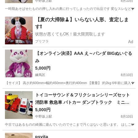
中野坂上駅
8月10日
一時期あそばせたものの押し入れの奥に行ってしまったので出品です 変なスレなども無
東京
中野区
中野坂上駅
ラジコン
【夏の大掃除🧹】いらない人形、査定しま
す❗️
状態が悪くてもOK！最大限買取します
プリフラ
Ad
【オンライン決済】AAA え～パンダ BIGぬいぐる
み
5,000円
練馬区
8月10日
【サイズ】 高さ約600mm×幅約450mm×奥行約400mm 【重量】 約2kg 6年前
東京
練馬区
おもちゃ
トイコーサウンド＆フリクションシリーズセット
消防車 救急車 パトカー ダンプトラック ミニサ
ウンド
5,000円
中野坂上駅
8月10日
中古ではあるものの綺麗に遊んでいたのでそこまで汚くはないと思います。 はしごの故障
東京
中野区
中野坂上駅
おもちゃ
psvita