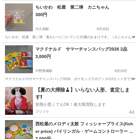
東京
新宿区
大久保駅
フィギュア
ラッコ
ちいかわ 松屋 第二弾 カニちゃん
300円
大久保駅
8月10日
ちいかわ 松屋 第二弾 鬼カレーについていた付属のおまけです。（カニちゃん）ちい
東京
新宿区
大久保駅
フィギュア
ちい
マクドナルド サマーチャンスバッグ2026 2品
3,000円
中野新橋駅
8月10日
マクドナルドのサマーチャンスバッグ2026、ポケモンコラボグッズの2セット分です。
東京
中野区
中野新橋駅
おもちゃ
【夏の大掃除🧹】いらない人形、査定しま
す❗️
状態が悪くてもOK！最大限買取します
プリフラ
Ad
西松屋のメロディ太鼓 フィッシャープライス(fish
er price) バイリンガル・ゲームコントローラー 赤
ちゃん おもちゃ 知育・学習玩具
2,000円