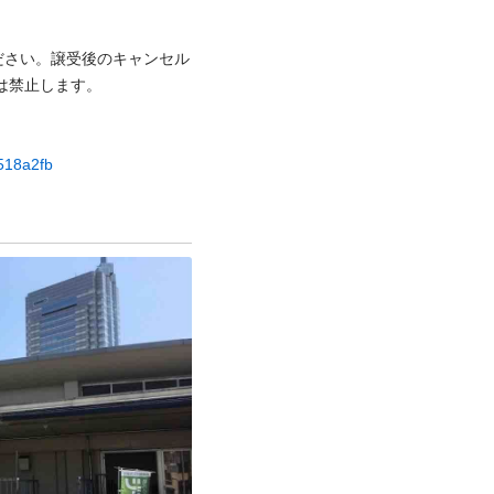
ださい。譲受後のキャンセル
禁⽌します。

9518a2fb