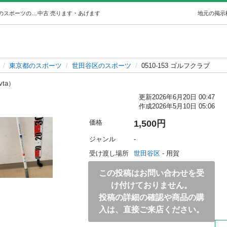
0510-153 ゴルフクラブ (世田谷区不要品持込み) 世田谷のスポーツの中古あげます・譲ります｜ジモティーで不用品の処分
中古
売ります・あげます
地元の掲示
東京都のスポーツ
世田谷区のスポーツ
0510-153 ゴルフクラブ
vta）
更新
2026年6月20日 00:47
作成
2026年5月10日 05:06
価格
1,500円
ジャンル
-
受け渡し場所
世田谷区
 - 用賀
この投稿はお問い合わせを受
け付けておりません。
投稿の詳細の確認や商品の購
入は、直接ご来店ください。