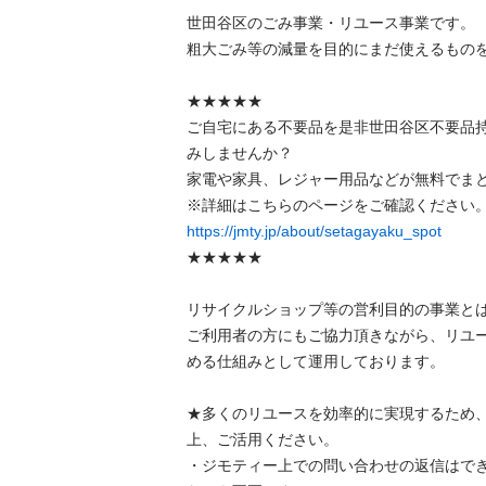
世⽥⾕区のごみ事業・リユース事業です。

粗⼤ごみ等の減量を⽬的にまだ使えるものを
★★★★★

ご自宅にある不要品を是非世田谷区不要品
みしませんか？

家電や家具、レジャー用品などが無料でまと
https://jmty.jp/about/setagayaku_spot
★★★★★

リサイクルショップ等の営利目的の事業とは
ご利用者の方にもご協力頂きながら、リユ
める仕組みとして運用しております。

★多くのリユースを効率的に実現するため
上、ご活用ください。

・ジモティー上での問い合わせの返信はで