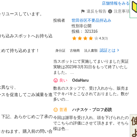
店舗情報をみる
違反を報告
注意事項
リユースしています。

投稿者
世田谷区不要品持込み
性別非公開
投稿： 
321316
持ち込みスポットへお持ち込
4.3
(
3
)
めて持ち込めます！

認証とは
身分証
古物商
法人書類
当スポットにて実施してまいりました実証
実験は2023年3月31日をもって終了いたし
ました。 ...
良い
OdaHaru
異なり、

数名のスタッフで、受け入れから、販売ま
でテキパキとこなされておりました。数が
ースを促進してごみ減量を進
多いの...
普通
ハナスケ・ブロフ必読
、下記、あらかじめご了承の
今回は謝罪を受け入れ、頭を下げられたの
でこちらの評価にさせて頂きます。そちら
様は色...
きかねます。購入前の問い合