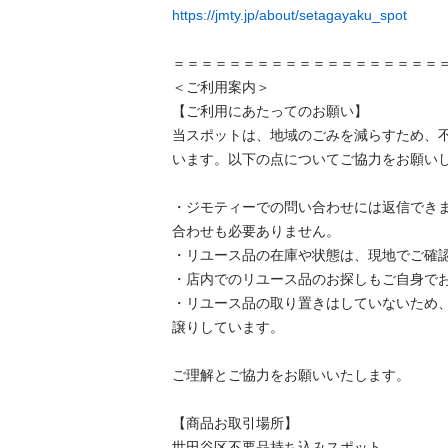
https://jmty.jp/about/setagayaku_spot
＝＝＝＝＝＝＝＝＝＝＝＝＝＝＝＝＝＝＝＝
＜ご利用案内＞

【ご利用にあたってのお願い】

当スポットは、地域のごみを減らすため、
います。以下の点についてご協力をお願いし
・ジモティーでの問い合わせには返信でき
合わせも必要ありません。

・リユース品の在庫や状態は、現地でご確認
・店内でのリユース品のお探しもご自身でお
・リユース品の取り置きはしていないため
譲りしています。

ご理解とご協力をお願いいたします。

【商品お取引場所】

世田谷区不要品持ち込みスポット
