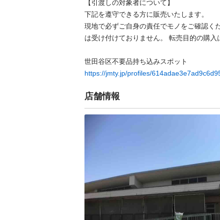
【引渡しの対象者について】

下記を遵守できる⽅に販売いたします。

現地で必ずご⾃⾝の責任でモノをご確認く
は受け付けておりません。 転売⽬的の購⼊は
https://jmty.jp/profiles/614adae3e7ad9c6d
店舗情報