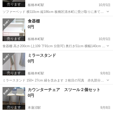
売ります
板橋本町駅
10月5日
ソファーベッド 横110cm 縦186cm 板橋区清水町に受け取りに来てく
ださる方 土日、夜受け渡し可能です。 よろしくお願いします。
東京
板橋区
板橋本町駅
ソファ
ソファー
食器棚
0円
売ります
板橋本町駅
10月5日
食器棚 高さ200cm (上109 下91cm 分割可) 奥行き51cm 横幅140cm 板
橋区清水町まで受け取りに来て 搬出を手伝ってくださる方 二階ベラン
東京
板橋区
板橋本町駅
収納家具
食器棚
ミラースタンド
ダから吊り下げでおろすため 多少時間がかかると思います。
0円
売ります
板橋本町駅
9月8日
ミラースタンド 150× 27cm 縁を含みます ２枚目の写真 赤丸部分が
白くすれています。 板橋区清水町まで、とりにきてくれる方 ９月14か
東京
板橋区
板橋本町駅
ミラー/鏡
ミラー
カウンターチェア スツール２個セット
ら16日は全日可、この期間だとありがたいです。 よろしくおねがいし
0円
ます。
売ります
本蓮沼駅
9月8日