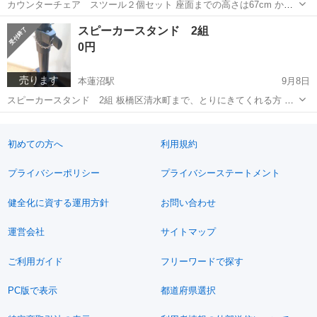
カウンターチェア スツール２個セット 座面までの高さは67cm から
76cm可変 プラス背もたれが24cm 座面は40× 36cm 背もたれの厚み
東京
板橋区
本蓮沼駅
オフィス用家具
カウンター
スピーカースタンド 2組
は 4cmほどになります。 板橋区清水町まで、とりにきてくれる方
0円
９...
売ります
本蓮沼駅
9月8日
スピーカースタンド 2組 板橋区清水町まで、とりにきてくれる方 ９
月14から16日は全日可、この期間だとありがたいです。 よろしくおね
東京
板橋区
本蓮沼駅
その他
スタンド
がいします。
初めての方へ
利用規約
プライバシーポリシー
プライバシーステートメント
健全化に資する運用方針
お問い合わせ
運営会社
サイトマップ
ご利用ガイド
フリーワードで探す
PC版で表示
都道府県選択