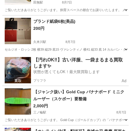
田無駅
8月7日
ご覧いただきありがとうございます。 飼育スペースの都合でお譲りいたします。 メダカ 金閣 
東京
武蔵野市
田無駅
その他
メダカ
ブランド紙袋6枚(美品)
200円
久米川駅
8月7日
セルジオ・ロッシ 2枚 横39 縦29 底15 ヴァレンティノ 横41 縦33 底 14 カルバン・クライン 
東京
東村山市
久米川駅
その他
紙袋
【汚れOK‼️】古い洋服、一袋まるまる買取
します✨
状態が悪くてもOK！最大限買取します
プリフラ
Ad
【ジャンク扱い】Gold Cup バナナボード ミニク
ルーザー（スケボー）要整備
2,000円
三ノ輪駅
8月7日
ご覧いただきありがとうございます。 Gold Cup（ゴールドカップ）の「バナナボード
東京
台東区
三ノ輪駅
その他