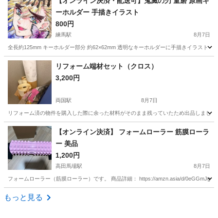
【オンライン決済・配送可】鬼滅の刃 童磨 原画キ
ーホルダー 手描きイラスト
800円
練馬駅
8月7日
全長約125mm キーホルダー部分 約62×62mm 透明なキーホルダーに手描きイラ
東京
練馬区
練馬駅
その他
リフォーム端材セット（クロス）
3,200円
両国駅
8月7日
リフォーム済の物件を購入した際に余った材料がそのまま残っていたため出品しました
東京
墨田区
両国駅
その他
【オンライン決済】 フォームローラー 筋膜ローラ
ー 美品
1,200円
高田馬場駅
8月7日
フォームローラー（筋膜ローラー）です。 商品詳細： https://amzn.asia/d/0
東京
新宿区
高田馬場駅
その他
フォームローラー
もっと見る