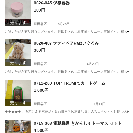
東京
世田谷区
スポーツ
リユース
0626-045 保存容器
100円
売ります
世田谷区
6月26日
ご覧いただき有り難うございます。 世⽥⾕区のごみ事業・リユース事業です。 粗⼤ごみ
東京
世田谷区
スキンケア
リユース
0620-407 テディベアのぬいぐるみ
300円
売ります
世田谷区
6月20日
ご覧いただき有り難うございます。 世⽥⾕区のごみ事業・リユース事業です。 粗⼤ごみ
東京
世田谷区
おもちゃ
リユース
0711-200 TOP TRUMPSカードゲーム
1,000円
売ります
世田谷区
7月11日
★★★★★ ご自宅にある不要品を是非世田谷区不要品持ち込みスポットへお持ち込みしません
東京
世田谷区
カードゲーム
スポット
0715-308 電動乗用 きかんしゃトーマス セット
4,500円