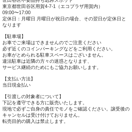
世田谷区不要品持ち込みスポット

東京都世田谷区用賀4-7-1（エコプラザ用賀内）

09:00〜17:00

定休日：月曜日 月曜日が祝日の場合、その翌日が定休日と
なります

【駐⾞場】

お車でご来場はできませんのでご注意ください

必ず近くのコインパーキングなどをご利用ください。

お車がとめられる駐車スペースはございません。

違法駐車は近隣の方々の迷惑となります、

サービス継続のためにもご協力お願いします。

【⽀払い⽅法】

当日現金払い

【引渡しの対象者について】

下記を遵守できる⽅に販売いたします。

現地で必ずご⾃⾝の責任でモノをご確認ください。譲受後の
キャンセルは受け付けておりません。

転売⽬的の購⼊は禁⽌します。