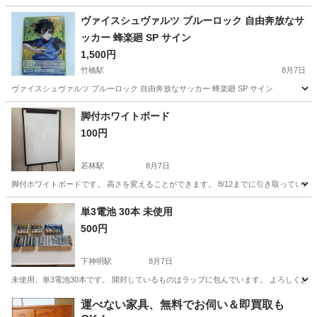
東京
港区
六本木駅
その他
譲り
ヴァイスシュヴァルツ ブルーロック 自由奔放なサ
ッカー 蜂楽廻 SP サイン
1,500円
竹橋駅
8月7日
ヴァイスシュヴァルツ ブルーロック 自由奔放なサッカー 蜂楽廻 SP サイン
東京
千代田区
竹橋駅
その他
脚付ホワイトボード
100円
若林駅
8月7日
脚付ホワイトボードです。 高さを変えることができます。 8/12までに引き取っていた
東京
世田谷区
若林駅
その他
単3電池 30本 未使用
500円
下神明駅
8月7日
未使用、単3電池30本です。 開封しているものはラップに包んでいます。 よろしくお
東京
品川区
下神明駅
その他
運べない家具、無料でお伺い＆即買取も