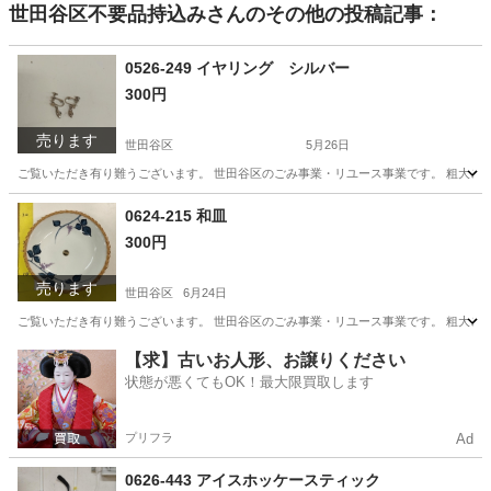
世田谷区不要品持込み
さんのその他の投稿記事：
0526-249 イヤリング シルバー
300円
売ります
世田谷区
5月26日
ご覧いただき有り難うございます。 世⽥⾕区のごみ事業・リユース事業です。 粗⼤ごみ
東京
世田谷区
アクセサリー
リユース
0624-215 和皿
300円
売ります
世田谷区
6月24日
ご覧いただき有り難うございます。 世⽥⾕区のごみ事業・リユース事業です。 粗⼤ごみ
東京
世田谷区
食器
リユース
【求】古いお人形、お譲りください
状態が悪くてもOK！最大限買取します
プリフラ
Ad
0626-443 アイスホッケースティック