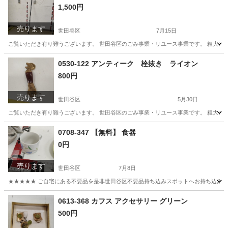
1,500円
売ります
世田谷区
7月15日
ご覧いただき有り難うございます。 世⽥⾕区のごみ事業・リユース事業です。 粗⼤ごみ
東京
世田谷区
その他
リユース
0530-122 アンティーク 栓抜き ライオン
800円
売ります
世田谷区
5月30日
ご覧いただき有り難うございます。 世⽥⾕区のごみ事業・リユース事業です。 粗⼤ごみ
東京
世田谷区
インテリア雑貨/小物
リユース
0708-347 【無料】 食器
0円
売ります
世田谷区
7月8日
★★★★★ ご自宅にある不要品を是非世田谷区不要品持ち込みスポットへお持ち込みしません
東京
世田谷区
食器
スポット
0613-368 カフス アクセサリー グリーン
500円