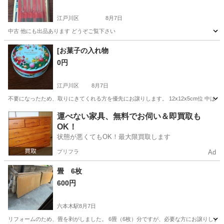
江戸川区
8月7日
中古 他にも出品あります どうぞご覧下さい
東京
江戸川区
その他
[お菓子の入れ物
0円
江戸川区
8月7日
不要になったため、取りにきてくれる方を優先にお譲りします。 12x12x5cm位 中は空
東京
江戸川区
その他
場所
運べない家具、無料でお伺い＆即買取も
OK！
状態が悪くてもOK！最大限買取します
プリフラ
Ad
畳 6枚
600円
六本木駅
8月7日
リフォームのため、畳を剥がしました。 6畳（6枚）分ですが、必要な方にお譲りします。