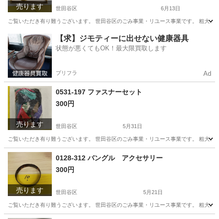
売ります
世田谷区
6月13日
ご覧いただき有り難うございます。 世⽥⾕区のごみ事業・リユース事業です。 粗⼤ごみ
東京
世田谷区
アクセサリー
リユース
【求】ジモティーに出せない健康器具
状態が悪くてもOK！最大限買取します
プリフラ
Ad
0531-197 ファスナーセット
300円
売ります
世田谷区
5月31日
ご覧いただき有り難うございます。 世⽥⾕区のごみ事業・リユース事業です。 粗⼤ごみ
東京
世田谷区
その他
リユース
0128-312 バングル アクセサリー
300円
売ります
世田谷区
5月21日
ご覧いただき有り難うございます。 世⽥⾕区のごみ事業・リユース事業です。 粗⼤ごみ