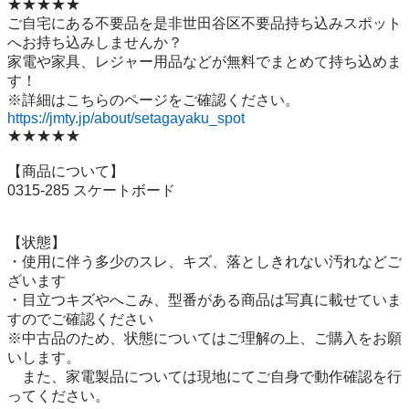
★★★★★

ご自宅にある不要品を是非世田谷区不要品持ち込みスポット
へお持ち込みしませんか？

家電や家具、レジャー用品などが無料でまとめて持ち込めま
す！

https://jmty.jp/about/setagayaku_spot
★★★★★

【商品について】

0315-285 スケートボード

【状態】

・使用に伴う多少のスレ、キズ、落としきれない汚れなどご
ざいます

・目立つキズやへこみ、型番がある商品は写真に載せていま
すのでご確認ください

※中古品のため、状態についてはご理解の上、ご購入をお願
いします。

　また、家電製品については現地にてご自身で動作確認を行
ってください。
