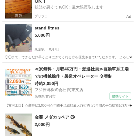
OK！
状態が悪くてもOK！最大限買取します
プリフラ
Ad
stand fitnes
5,000円
東京駅
8月7日
◯◯まで、できるだけ早くとりにきてくれる方を優先させていただきます。 よろしく
東京
中央区
東京駅
その他
≪寮無料・月収46万円・派遣社員≫自動車系工場
での機械操作・製造オペレーター 交替制
時給2,050円
フジ技研株式会社 関東支店
茨城県 古河市
提携サイト
【古河工場】☆高時給2,050円☆年間手当総額最大79万円☆3年間の手当総額169万円
茨城
古河市
その他
金閣 メダカ 3ペア ⑥
2,000円