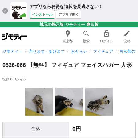
アプリならお得な情報を見逃さない！
インストール
アプリで開く
地元の掲示板 ジモティー 東京版
東京都
検索
ログイン
投稿
ジモティー
売ります・あげます
おもちゃ
フィギュア
東京都の
0526-066 【無料】 フィギュア フェイスハガー 人形
投稿ID: 1peqao
0円
価格