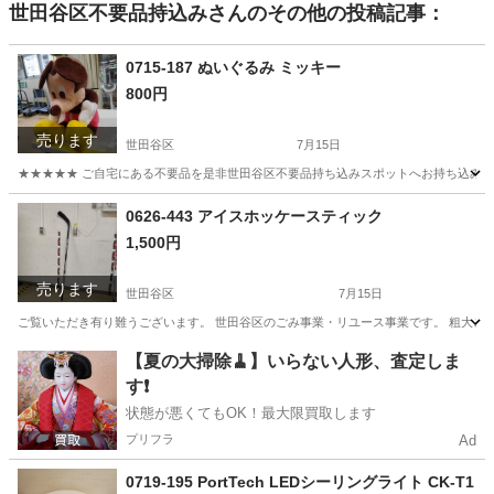
世田谷区不要品持込み
さんのその他の投稿記事：
0715-187 ぬいぐるみ ミッキー
800円
売ります
世田谷区
7月15日
★★★★★ ご自宅にある不要品を是非世田谷区不要品持ち込みスポットへお持ち込みしません
東京
世田谷区
おもちゃ
ミッキー
0626-443 アイスホッケースティック
1,500円
売ります
世田谷区
7月15日
ご覧いただき有り難うございます。 世⽥⾕区のごみ事業・リユース事業です。 粗⼤ごみ
東京
世田谷区
その他
リユース
【夏の大掃除🧹】いらない人形、査定しま
す❗️
状態が悪くてもOK！最大限買取します
プリフラ
Ad
0719-195 PortTech LEDシーリングライト CK-T1