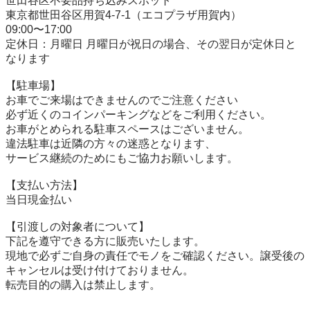
世田谷区不要品持ち込みスポット

東京都世田谷区用賀4-7-1（エコプラザ用賀内）

09:00〜17:00

定休日：月曜日 月曜日が祝日の場合、その翌日が定休日と
なります

【駐⾞場】

お車でご来場はできませんのでご注意ください

必ず近くのコインパーキングなどをご利用ください。

お車がとめられる駐車スペースはございません。

違法駐車は近隣の方々の迷惑となります、

サービス継続のためにもご協力お願いします。

【⽀払い⽅法】

当日現金払い

【引渡しの対象者について】

下記を遵守できる⽅に販売いたします。

現地で必ずご⾃⾝の責任でモノをご確認ください。譲受後の
キャンセルは受け付けておりません。

転売⽬的の購⼊は禁⽌します。