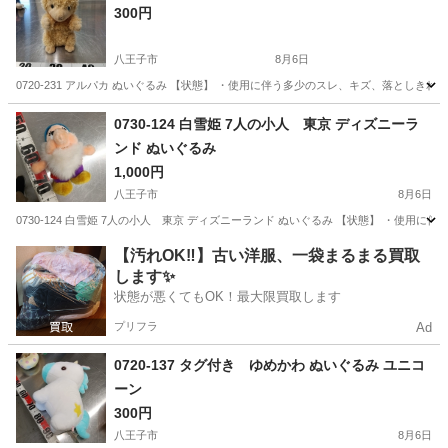
300円
八王子市
8月6日
0720-231 アルパカ ぬいぐるみ 【状態】 ・使用に伴う多少のスレ、キズ、落とし
東京
八王子市
おもちゃ
アルパカ
0730-124 白雪姫 7人の小人 東京 ディズニーラ
ンド ぬいぐるみ
1,000円
八王子市
8月6日
0730-124 白雪姫 7人の小人 東京 ディズニーランド ぬいぐるみ 【状態】 ・使
東京
八王子市
おもちゃ
現地
【汚れOK‼️】古い洋服、一袋まるまる買取
します✨
状態が悪くてもOK！最大限買取します
プリフラ
Ad
0720-137 タグ付き ゆめかわ ぬいぐるみ ユニコ
ーン
300円
八王子市
8月6日