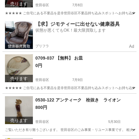
売ります
世田谷区
7月8日
★★★★★ ご自宅にある不要品を是非世田谷区不要品持ち込みスポットへお持ち込みしません
東京
世田谷区
食器
スポット
【求】ジモティーに出せない健康器具
状態が悪くてもOK！最大限買取します
プリフラ
Ad
0709-037 【無料】 お皿
0円
売ります
世田谷区
7月9日
★★★★★ ご自宅にある不要品を是非世田谷区不要品持ち込みスポットへお持ち込みしません
東京
世田谷区
食器
スポット
0530-122 アンティーク 栓抜き ライオン
800円
売ります
世田谷区
5月30日
ご覧いただき有り難うございます。 世⽥⾕区のごみ事業・リユース事業です。 粗⼤ごみ