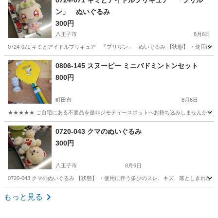
0724-071 キミとアイドルプリキュア 「プリル
ン」 ぬいぐるみ
300円
八王子市
8月6日
0724-071 キミとアイドルプリキュア 「プリルン」 ぬいぐるみ 【状態】 ・使用
東京
八王子市
おもちゃ
プリキュア
0806-145 スヌーピー ミニバドミントンセット
800円
町田市
8月6日
★★★★★ ご自宅にある不要品を是非ジモティースポットへお持ち込みしませんか？ 家
東京
町田市
その他
スヌーピー
0720-043 クマのぬいぐるみ
300円
八王子市
8月6日
0720-043 クマのぬいぐるみ 【状態】 ・使用に伴う多少のスレ、キズ、落としきれ
東京
八王子市
おもちゃ
クマのぬいぐるみ
もっと見る