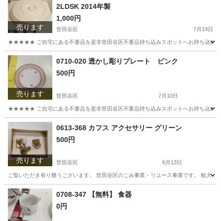
2LDSK 2014年製
1,000円
売ります
世田谷区
7月19日
★★★★★ ご自宅にある不要品を是非世田谷区不要品持ち込みスポットへお持ち込みしません
東京
世田谷区
照明器具
PortTech
0710-020 透かし彫りプレート ピンク
500円
売ります
世田谷区
7月10日
★★★★★ ご自宅にある不要品を是非世田谷区不要品持ち込みスポットへお持ち込みしません
東京
世田谷区
食器
スポット
0613-368 カフス アクセサリー グリーン
500円
売ります
世田谷区
6月13日
ご覧いただき有り難うございます。 世⽥⾕区のごみ事業・リユース事業です。 粗⼤ごみ
東京
世田谷区
アクセサリー
リユース
0708-347 【無料】 食器
0円