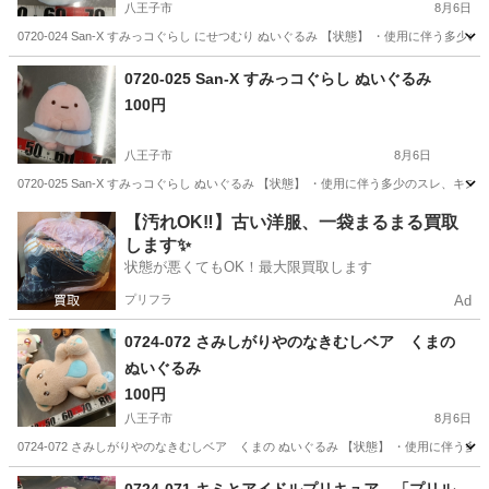
八王子市
8月6日
0720-024 San-X すみっコぐらし にせつむり ぬいぐるみ 【状態】 ・使用に伴
東京
八王子市
おもちゃ
San
0720-025 San-X すみっコぐらし ぬいぐるみ
100円
八王子市
8月6日
0720-025 San-X すみっコぐらし ぬいぐるみ 【状態】 ・使用に伴う多少のスレ
東京
八王子市
おもちゃ
San
【汚れOK‼️】古い洋服、一袋まるまる買取
します✨
状態が悪くてもOK！最大限買取します
プリフラ
Ad
0724-072 さみしがりやのなきむしベア くまの
ぬいぐるみ
100円
八王子市
8月6日
0724-072 さみしがりやのなきむしベア くまの ぬいぐるみ 【状態】 ・使用に伴
東京
八王子市
おもちゃ
くま