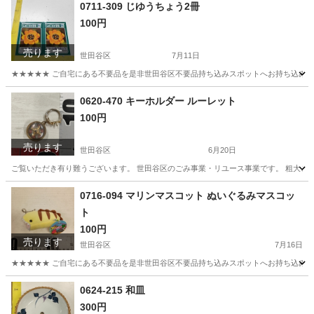
東京
世田谷区
インテリア雑貨/小物
リユース
0711-309 じゆうちょう2冊
100円
売ります
世田谷区
7月11日
★★★★★ ご自宅にある不要品を是非世田谷区不要品持ち込みスポットへお持ち込みしません
東京
世田谷区
おもちゃ
スポット
0620-470 キーホルダー ルーレット
100円
売ります
世田谷区
6月20日
ご覧いただき有り難うございます。 世⽥⾕区のごみ事業・リユース事業です。 粗⼤ごみ
東京
世田谷区
インテリア雑貨/小物
リユース
0716-094 マリンマスコット ぬいぐるみマスコッ
ト
100円
売ります
世田谷区
7月16日
★★★★★ ご自宅にある不要品を是非世田谷区不要品持ち込みスポットへお持ち込みしません
東京
世田谷区
おもちゃ
マスコット
0624-215 和皿
300円