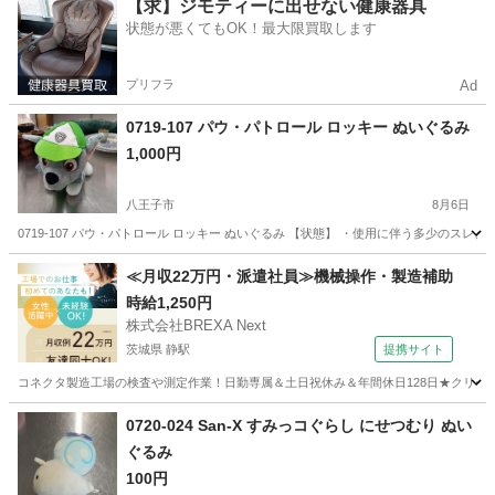
東京
八王子市
おもちゃ
現地
【求】ジモティーに出せない健康器具
状態が悪くてもOK！最大限買取します
プリフラ
Ad
0719-107 パウ・パトロール ロッキー ぬいぐるみ
1,000円
八王子市
8月6日
0719-107 パウ・パトロール ロッキー ぬいぐるみ 【状態】 ・使用に伴う多少のス
東京
八王子市
おもちゃ
現地
≪月収22万円・派遣社員≫機械操作・製造補助
時給1,250円
株式会社BREXA Next
茨城県 静駅
提携サイト
コネクタ製造工場の検査や測定作業！日勤専属＆土日祝休み＆年間休日128日★クリーン
茨城
常陸大宮市
静駅
その他
0720-024 San-X すみっコぐらし にせつむり ぬい
ぐるみ
100円