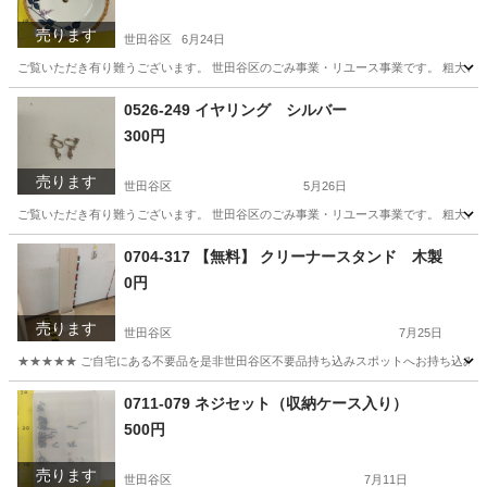
売ります
世田谷区
6月24日
ご覧いただき有り難うございます。 世⽥⾕区のごみ事業・リユース事業です。 粗⼤ごみ
東京
世田谷区
食器
リユース
0526-249 イヤリング シルバー
300円
売ります
世田谷区
5月26日
ご覧いただき有り難うございます。 世⽥⾕区のごみ事業・リユース事業です。 粗⼤ごみ
東京
世田谷区
アクセサリー
リユース
0704-317 【無料】 クリーナースタンド 木製
0円
売ります
世田谷区
7月25日
★★★★★ ご自宅にある不要品を是非世田谷区不要品持ち込みスポットへお持ち込みしません
東京
世田谷区
収納家具
クリーナー
0711-079 ネジセット（収納ケース入り）
500円
売ります
世田谷区
7月11日