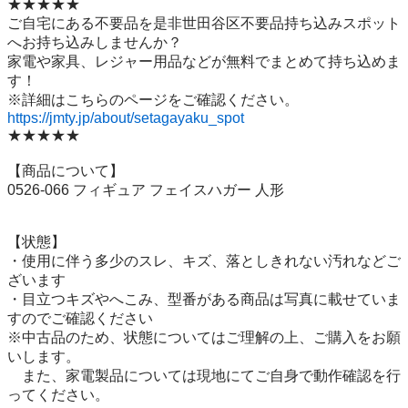
★★★★★

ご自宅にある不要品を是非世田谷区不要品持ち込みスポット
へお持ち込みしませんか？

家電や家具、レジャー用品などが無料でまとめて持ち込めま
す！

https://jmty.jp/about/setagayaku_spot
★★★★★

【商品について】

0526-066 フィギュア フェイスハガー 人形

【状態】

・使用に伴う多少のスレ、キズ、落としきれない汚れなどご
ざいます

・目立つキズやへこみ、型番がある商品は写真に載せていま
すのでご確認ください

※中古品のため、状態についてはご理解の上、ご購入をお願
いします。

　また、家電製品については現地にてご自身で動作確認を行
ってください。
