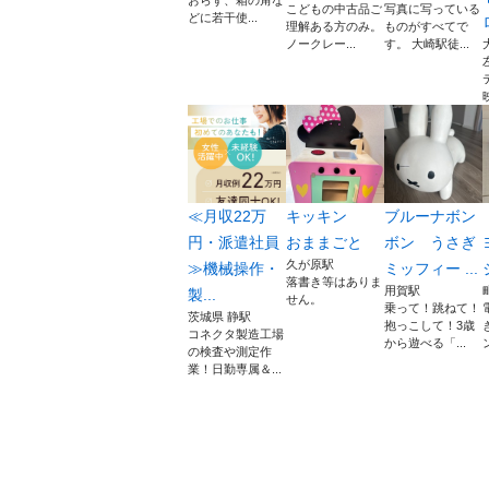
おらず、箱の角な
こどもの中古品ご
写真に写っている
どに若干使...
理解ある方のみ。
ものがすべてで
ノークレー...
す。 大崎駅徒...
映
≪月収22万
キッキン
ブルーナボン
円・派遣社員
おままごと
ボン うさぎ
久が原駅
≫機械操作・
ミッフィー ...
落書き等はありま
用賀駅
製...
せん。
乗って！跳ねて！
茨城県 静駅
抱っこして！3歳
コネクタ製造工場
から遊べる「...
の検査や測定作
業！日勤専属＆...