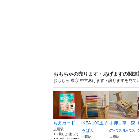
おもちゃの売ります・あげますの関連
おもちゃ 東京 中古あげます・譲りますを見
ちえカード
IKEA 100玉そ
手押し車 森
広尾駅
ろばん
のパズルバス
1-2回しか使って
用賀駅
大崎駅