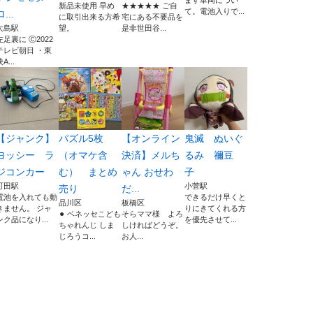
ます車両につい
新品未使用 早め
★★★★★ ご自
て。電池入りで...
ロ...
に取引出来る方希
宅にある不要品を
大島駅
望。
是非世田谷...
左足裏に Ⓒ2022
テレビ朝日 ・東
A...
【ジャンク】
パズル5枚
【オンライン
鬼滅 ぬいぐ
ヨッシー ラ
（オマケ含
決済】メルち
るみ 禰󠄀豆
ジコンカー
む） まとめ
ゃん おせわ
子
町田駅
小菅駅
売り
だ...
電池を入れても動
できるだけ早くと
品川区
板橋区
きません。 ジャ
りにきてくれる方
⚫︎ ベネッセこども
そらママ様 よろ
ンク品になり...
を優先させて...
ちゃれんじ しま
しければどうぞ。
じろうコ...
お人...