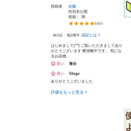
投稿者
佐藤
性別非公開
投稿： 
38
5.0
(
6
)
認証とは
身分証
電話番号
はじめまして(^^) ご覧いただきましてあり
がとうございます 断捨離中です。 気にな
るお品物...
良い
海台
良い
Shige
ありがとうございました
評価をもっと見る