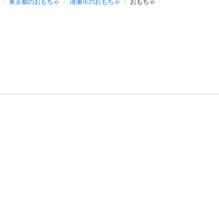
東京都のおもちゃ
清瀬市のおもちゃ
おもちゃ
バシーポリシー
プライバシー・ステートメント
健全化に資する運用
プ
ご利用ガイド
フリーワードで探す
特定商取引法の表示
利用