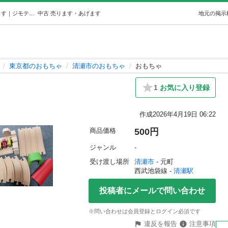
おもちゃ (佐藤) 清瀬のおもちゃの中古あげます・譲ります｜ジモティーで不用品の処分
中古
売ります・あげます
地元の掲示
東京都のおもちゃ
清瀬市のおもちゃ
おもちゃ
1
お気に入り登録
作成
2026年4月19日 06:22
商品価格
500円
ジャンル
-
受け渡し場所
清瀬市
 - 元町
西武池袋線 - 
清瀬駅
投稿者にメールで問い合わせ
※問い合わせは会員登録とログイン必須です
違反を報告
注意事項