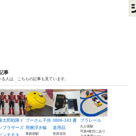
記事
ている人は、こちらの記事も見ています。
暴太郎戦隊ド
プーさん子供
0806-143 書
プラレール
久が原駅
ンブラザーズ
用腕浮き輪
道用品
写真4枚目にあり
東新宿駅
世田谷区
ドンモモタ