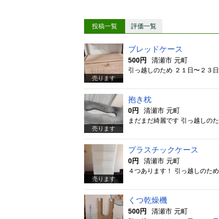
投稿一覧
評価一覧
ブレッドケース
500円
清瀬市 元町
引っ越しのため ２１日〜２３
売ります
抱き枕
0円
清瀬市 元町
まだまだ綺麗です 引っ越しの
売ります
プラスチックケース
0円
清瀬市 元町
４つあります！ 引っ越しのた
売ります
くつ乾燥機
500円
清瀬市 元町