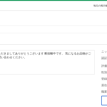
地元の掲示板
ニッ
覧いただきましてありがとうございます 断捨離中です。 気になるお品物がご
問い合わせください。
認証
評価
性別
登録
居住
職業