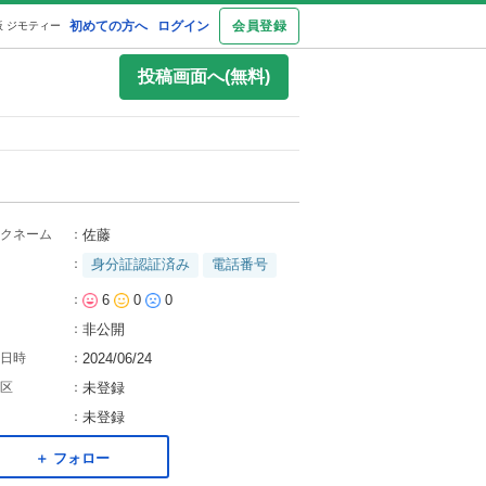
初めての方へ
ログイン
会員登録
 ジモティー
投稿画面へ(無料)
クネーム
：
佐藤
：
身分証認証済み
電話番号
：
6
0
0
：
非公開
日時
：
2024/06/24
区
：
未登録
：
未登録
＋ フォロー