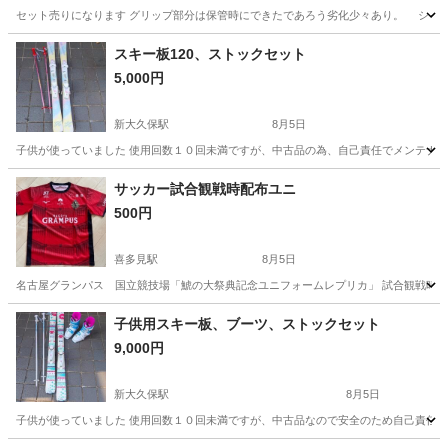
セット売りになります グリップ部分は保管時にできたであろう劣化少々あり。 シャト
東京
千代田区
上石神井駅
その他
スキー板120、ストックセット
5,000円
新大久保駅
8月5日
子供が使っていました 使用回数１０回未満ですが、中古品の為、自己責任でメンテナンス等
東京
新宿区
新大久保駅
スキー
サッカー試合観戦時配布ユニ
500円
喜多見駅
8月5日
名古屋グランパス 国立競技場「鯱の大祭典記念ユニフォームレプリカ」 試合観戦時に
東京
世田谷区
喜多見駅
サッカー
子供用スキー板、ブーツ、ストックセット
9,000円
新大久保駅
8月5日
子供が使っていました 使用回数１０回未満ですが、中古品なので安全のため自己責任でメ