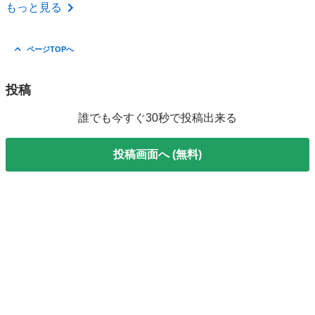
東京
新宿区
新大久保駅
スキー
スキー板
もっと見る
ページTOPへ
投稿
誰でも今すぐ30秒で投稿出来る
投稿画面へ (無料)