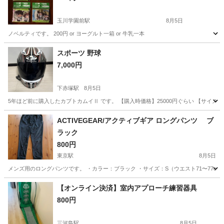
玉川学園前駅
8月5日
ノベルティです。 200円 or ヨーグルト一箱 or 牛乳一本
東京
町田市
玉川学園前駅
その他
スポーツ 野球
7,000円
下赤塚駅
8月5日
5年ほど前に購入したカブトカムイⅡ です。 【購入時価格】25000円ぐらい 【サイズ
東京
板橋区
下赤塚駅
野球
状態
ACTIVEGEAR/アクティブギア ロングパンツ ブ
ラック
800円
東京駅
8月5日
メンズ用のロングパンツです。 ・カラー：ブラック ・サイズ：S（ウエスト71〜77cm
東京
渋谷区
東京駅
スポーツウェア
ACTIVEGEAR
【オンライン決済】室内アプローチ練習器具
800円
三河島駅
8月5日