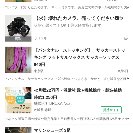
コンパクトに折りたためます。 マット付きです。 組み立て時のポール連結時少し力が
東京
荒川区
三河島駅
ゴルフ
【求】壊れたカメラ、売ってください📷✨
状態が悪くてもOK！最大限買取します
プリフラ
Ad
【パンタナル ストッキング】 サッカーストッ
キング フットサルソックス サッカーソックス
640円
東京駅
8月5日
・パンタナル サッカーソックス ・22~24㎝ ・つまさき、かかと、すり減りなどほと
東京
渋谷区
東京駅
サッカー
ソックス
≪月収22万円・派遣社員≫機械操作・製造補助
時給1,250円
株式会社BREXA Next
茨城県 静駅
提携サイト
コネクタ製造工場の検査や測定作業！日勤専属＆土日祝休み＆年間休日128日★クリーン
茨城
常陸大宮市
静駅
その他
マリンシューズ 3足