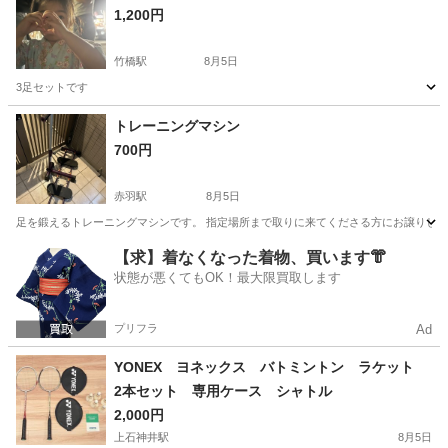
1,200円
竹橋駅
8月5日
3足セットです
東京
千代田区
竹橋駅
ソフトボール
シューズ
トレーニングマシン
700円
赤羽駅
8月5日
足を鍛えるトレーニングマシンです。 指定場所まで取りに来てくださる方にお譲りし
東京
北区
赤羽駅
フィットネス、トレーニング
マシン
【求】着なくなった着物、買います👘
状態が悪くてもOK！最大限買取します
プリフラ
Ad
YONEX ヨネックス バトミントン ラケット
2本セット 専用ケース シャトル
2,000円
上石神井駅
8月5日