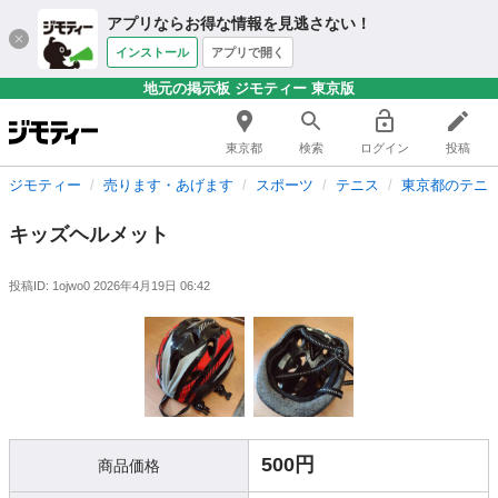
アプリならお得な情報を見逃さない！
インストール
アプリで開く
地元の掲示板 ジモティー 東京版
東京都
検索
ログイン
投稿
ジモティー
売ります・あげます
スポーツ
テニス
東京都のテニ
キッズヘルメット
投稿ID: 1ojwo0
2026年4月19日 06:42
500円
商品価格