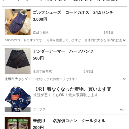
ゴルフシューズ コードカオス 24.5センチ
3,000円
京成立石駅
8月5日
adidasのコードカオスです。 何回か使用していますが、全体的に大きな傷汚れはあ
東京
葛飾区
京成立石駅
ゴルフ
ゴルフシューズ
アンダーアーマー ハーフパンツ
500円
玉川学園前駅
8月5日
使用品 大きなダメージはなくまだお使い頂けます！
東京
町田市
玉川学園前駅
スポーツウェア
【求】着なくなった着物、買います👘
状態が悪くてもOK！最大限買取します
アンダーアーマー
プリフラ
Ad
未使用 名探偵コナン クールタオル
200円