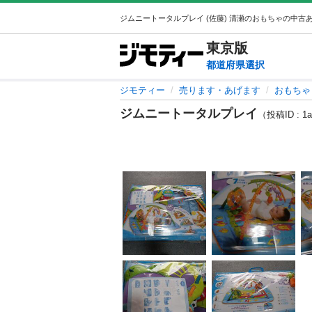
東京
版
都道府県選択
ジモティー
売ります・あげます
おもちゃ
ジムニートータルプレイ
（投稿ID : 1