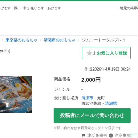
ジムニートータルプレイ (佐藤) 清瀬のおもちゃの中古あげます・譲ります｜ジモティーで不用品の処分
中古
売ります・あげます
地元の掲示
東京都のおもちゃ
清瀬市のおもちゃ
ジムニートータルプレイ
aye2h）
1
お気に入り登録
作成
2026年4月19日 06:24
商品価格
2,000円
ジャンル
-
受け渡し場所
清瀬市
 - 元町
西武池袋線 - 
清瀬駅
投稿者にメールで問い合わせ
※問い合わせは会員登録とログイン必須です
違反を報告
注意事項