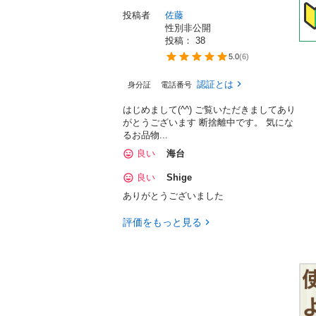
投稿者
佐藤
性別非公開
投稿： 
38
5.0
(
6
)
認証とは
身分証
電話番号
はじめまして(^^) ご覧いただきましてあり
がとうございます 断捨離中です。 気にな
るお品物...
良い
海台
良い
Shige
ありがとうございました
評価をもっと見る