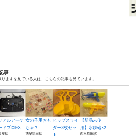
記事
・譲りますを見ている人は、こちらの記事も見ています。
リアルアーケ
女の子用おも
ヒップスライ
【新品未使
ードプロEX
ちゃ？
ダー3枚セッ
用】水鉄砲×2
銀座駅
西早稲田駅
西早稲田駅
ト