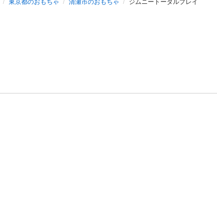
東京都のおもちゃ
清瀬市のおもちゃ
ジムニートータルプレイ
バシーポリシー
プライバシー・ステートメント
健全化に資する運用
プ
ご利用ガイド
フリーワードで探す
特定商取引法の表示
利用