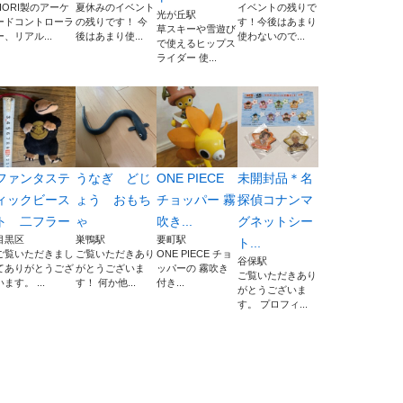
HORI製のアーケ
夏休みのイベント
イベントの残りで
光が丘駅
ードコントローラ
の残りです！ 今
す！今後はあまり
草スキーや雪遊び
ー、リアル...
後はあまり使...
使わないので...
で使えるヒップス
ライダー 使...
ファンタステ
うなぎ どじ
ONE PIECE
未開封品＊名
ィックビース
ょう おもち
チョッパー 霧
探偵コナンマ
ト 二フラー
ゃ
吹き...
グネットシー
目黒区
巣鴨駅
要町駅
ト...
ご覧いただきまし
ご覧いただきあり
ONE PIECE チョ
谷保駅
てありがとうござ
がとうございま
ッパーの 霧吹き
ご覧いただきあり
います。 ...
す！ 何か他...
付き...
がとうございま
す。 プロフィ...