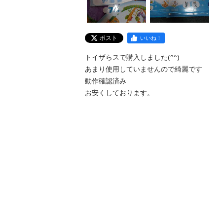
ポスト
いいね！
トイザらスで購入しました(^^)

あまり使用していませんので綺麗です

動作確認済み

お安くしております。