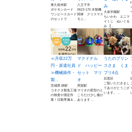
東久留米駅
八王子市
み
ポケモンカード
0623-170 木製機
大泉学園駅
ワンピースカード
関車 クリスマス
ちいかわ エニマ
のセットで
モニ...
イくじ ぬいぐる
み 【...
≪月収22万
マクドナル
うたのプリン
円・派遣社員
ド ハッピー
スさま くま
≫機械操作・
セット マリ
プリ4点
目黒区
製...
オ
ご覧いただきまし
茨城県 静駅
用賀駅
てありがとうござ
コネクタ製造工場
マリオの星型のと
います。 ...
の検査や測定作
ころだけ少し傷が
業！日勤専属＆...
あります ...