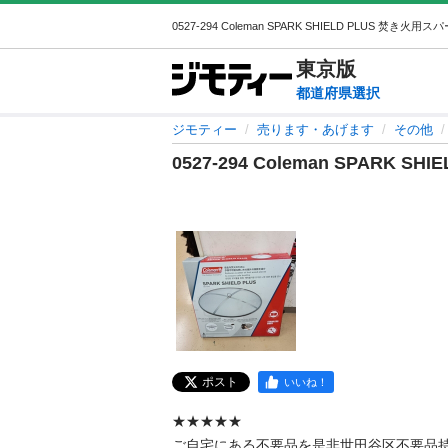
東京
版
都道府県選択
ジモティー
売ります・あげます
その他
0527-294 Coleman SPARK
ポスト
いいね！
★★★★★

ご自宅にある不要品を是非世田谷区不要品