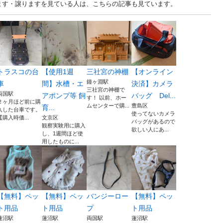
 東京 中古あげます・譲りますを見ている人は、こちらの記事も見ています。
トラスコの台
【使用1週
三社宮の神棚
【オンライン
鐘ヶ淵駅
車
間】水槽・エ
決済】カメラ
三社宮の神棚で
両国駅
アポンプ等 飼
バッグ Del...
す！ 以前、ホー
２ヶ月ほど前に購
ムセンターで購...
豊島区
育...
入した台車です。
使ってないカメラ
【購入時価...
文京区
バッグがあるので
観察実験用に購入
欲しい人にあ...
し、1週間ほど使
用したものに...
【無料】ペッ
【無料】ペッ
バンジーロー
【無料】ペッ
ト用品
ト用品
プ
ト用品
蓮沼駅
蓮沼駅
両国駅
蓮沼駅