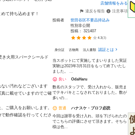
店舗情報をみる
違反を報告
注意事項
めて持ち込めます！

投稿者
世田谷区不要品持込み
性別非公開
投稿： 
321407
4.3
(
3
)
認証とは
身分証
古物商
法人書類
PLUS 焚き火用スパークシールド

当スポットにて実施してまいりました実証
実験は2023年3月31日をもって終了いたし
ました。 ...
良い
OdaHaru
ない汚れなどございます

数名のスタッフで、受け入れから、販売ま
でテキパキとこなされておりました。数が
写真に載せていますのでご確
多いの...
、ご購入をお願いします。

普通
ハナスケ・ブロフ必読
身で動作確認を行ってくださ
今回は謝罪を受け入れ、頭を下げられたの
でこちらの評価にさせて頂きます。そちら
様は色...