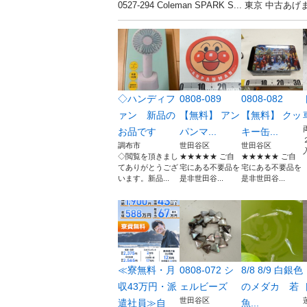
0527-294 Coleman SPARK S...
◇ハンディフ
0808-089
0808-082
ァン 新品の
【無料】 アン
【無料】 クッ
お品です
パンマ...
キー缶...
調布市
世田谷区
世田谷区
◇閲覧を頂きまし
★★★★★ ご自
★★★★★ ご自
てありがとうござ
宅にある不要品を
宅にある不要品を
います。新品...
是非世田谷...
是非世田谷...
≪寮無料・月
0808-072 シ
8/8 8/9 白銀色
収43万円・派
ェルビーズ
のメダカ 若
世田谷区
遣社員≫自
魚...