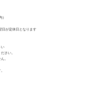
）

翌日が定休日となります

い

ださい。

ん。

。
