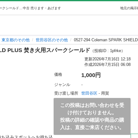
0527-294 Coleman SPARK SHIELD PLUS 焚き火用スパークシールド (世田谷区不要品持込み) 世田谷のその他の中古あげます・譲ります｜ジモティーで不用品の処分
中古
売ります・あげます
地元の掲示
東京都のその他
世田谷区のその他
0527-294 Coleman SPARK S
 SHIELD PLUS 焚き火用スパークシールド
（投稿ID : 1pfrke）
更新
2026年7月16日 12:18
作成
2026年7月15日 06:08
価格
1,000円
ジャンル
-
受け渡し場所
世田谷区
 - 用賀
この投稿はお問い合わせを受
け付けておりません。
投稿の詳細の確認や商品の購
入は、直接ご来店ください。
持ち込みスポットへお持ち込