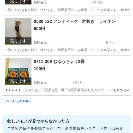
売ります
世田谷区
7月15日
ご覧いただき有り難うございます。 世⽥⾕区のごみ事業・リユース事業です。 粗⼤ごみ
東京
世田谷区
その他
リユース
0530-122 アンティーク 栓抜き ライオン
800円
売ります
世田谷区
5月30日
ご覧いただき有り難うございます。 世⽥⾕区のごみ事業・リユース事業です。 粗⼤ごみ
東京
世田谷区
インテリア雑貨/小物
リユース
0711-309 じゆうちょう2冊
100円
売ります
世田谷区
7月11日
★★★★★ ご自宅にある不要品を是非世田谷区不要品持ち込みスポットへお持ち込みしません
東京
世田谷区
おもちゃ
スポット
ページTOPへ
欲しいモノが見つからなかった方
ご希望の条件を登録するだけで、新着情報をいち早くお届け出来ま