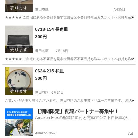
売ります
世田谷区
7月25日
★★★★★ ご自宅にある不要品を是非世田谷区不要品持ち込みスポットへお持ち込みしません
東京
世田谷区
収納家具
クリーナー
0718-154 長角皿
300円
売ります
世田谷区
7月18日
★★★★★ ご自宅にある不要品を是非世田谷区不要品持ち込みスポットへお持ち込みしません
東京
世田谷区
食器
スポット
0624-215 和皿
300円
売ります
世田谷区
6月24日
ご覧いただき有り難うございます。 世⽥⾕区のごみ事業・リユース事業です。 粗⼤ごみ
東京
世田谷区
食器
リユース
【期間限定】配達パートナー募集中！
Amazon Flexの配達に原付と電動アシスト自転車が登
場！
Amazon Now
Ad