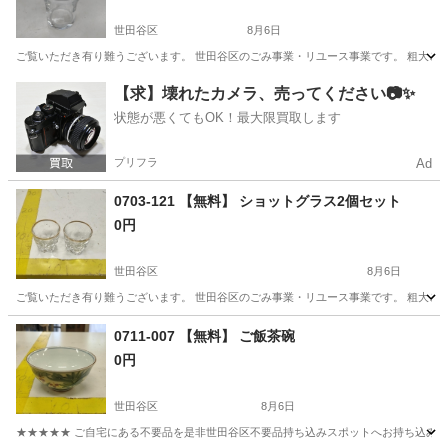
世田谷区
8月6日
ご覧いただき有り難うございます。 世⽥⾕区のごみ事業・リユース事業です。 粗⼤ごみ
東京
世田谷区
食器
リユース
【求】壊れたカメラ、売ってください📷✨
状態が悪くてもOK！最大限買取します
プリフラ
Ad
0703-121 【無料】 ショットグラス2個セット
0円
世田谷区
8月6日
ご覧いただき有り難うございます。 世⽥⾕区のごみ事業・リユース事業です。 粗⼤ごみ
東京
世田谷区
食器
リユース
0711-007 【無料】 ご飯茶碗
0円
世田谷区
8月6日
★★★★★ ご自宅にある不要品を是非世田谷区不要品持ち込みスポットへお持ち込みしません