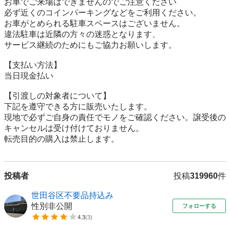
お車でご来場はできませんのでご注意ください

必ず近くのコインパーキングなどをご利用ください。

お車がとめられる駐車スペースはございません。

違法駐車は近隣の方々の迷惑となります、

サービス継続のためにもご協力お願いします。

【⽀払い⽅法】

当日現金払い

【引渡しの対象者について】

下記を遵守できる⽅に販売いたします。

現地で必ずご⾃⾝の責任でモノをご確認ください。譲受後の
キャンセルは受け付けておりません。

転売⽬的の購⼊は禁⽌します。
投稿者
投稿
319960
件
世田谷区不要品持込み
性別非公開
フォローする
4.3
(
3
)