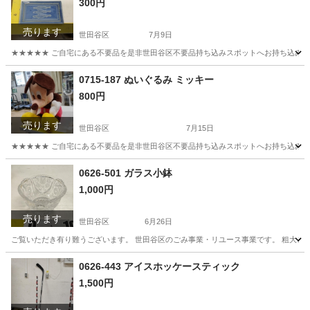
300円
売ります
世田谷区
7月9日
★★★★★ ご自宅にある不要品を是非世田谷区不要品持ち込みスポットへお持ち込みしません
東京
世田谷区
食器
スポット
0715-187 ぬいぐるみ ミッキー
800円
売ります
世田谷区
7月15日
★★★★★ ご自宅にある不要品を是非世田谷区不要品持ち込みスポットへお持ち込みしません
東京
世田谷区
おもちゃ
ミッキー
0626-501 ガラス小鉢
1,000円
売ります
世田谷区
6月26日
ご覧いただき有り難うございます。 世⽥⾕区のごみ事業・リユース事業です。 粗⼤ごみ
東京
世田谷区
食器
リユース
0626-443 アイスホッケースティック
1,500円