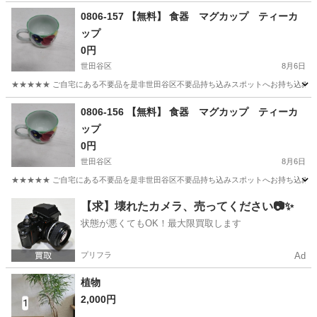
東京
世田谷区
食器
茶碗
0806-157 【無料】 食器 マグカップ ティーカ
ップ
0円
世田谷区
8月6日
★★★★★ ご自宅にある不要品を是非世田谷区不要品持ち込みスポットへお持ち込みしません
東京
世田谷区
食器
ティーカップ
0806-156 【無料】 食器 マグカップ ティーカ
ップ
0円
世田谷区
8月6日
★★★★★ ご自宅にある不要品を是非世田谷区不要品持ち込みスポットへお持ち込みしません
東京
世田谷区
食器
ティーカップ
【求】壊れたカメラ、売ってください📷✨
状態が悪くてもOK！最大限買取します
プリフラ
Ad
植物
2,000円