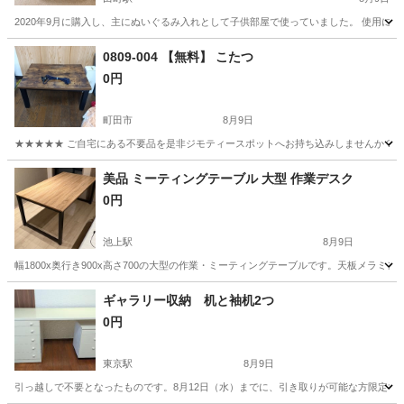
2020年9月に購入し、主にぬいぐるみ入れとして子供部屋で使っていました。 使用によ
東京
港区
田町駅
家具
0809-004 【無料】 こたつ
0円
町田市
8月9日
★★★★★ ご自宅にある不要品を是非ジモティースポットへお持ち込みしませんか？ 家
東京
町田市
テーブル
現地
美品 ミーティングテーブル 大型 作業デスク
0円
池上駅
8月9日
幅1800x奥行き900x高さ700の大型の作業・ミーティングテーブルです。天板メラ
東京
大田区
池上駅
テーブル
ギャラリー収納 机と袖机2つ
0円
東京駅
8月9日
引っ越しで不要となったものです。8月12日（水）までに、引き取りが可能な方限定で