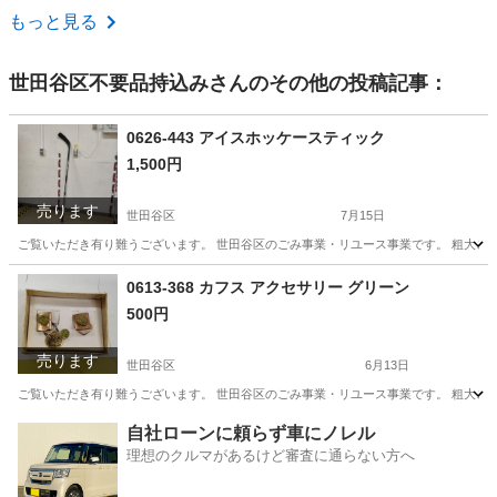
東京
中央区
東京駅
テーブル
もっと見る
世田谷区不要品持込み
さんのその他の投稿記事：
0626-443 アイスホッケースティック
1,500円
売ります
世田谷区
7月15日
ご覧いただき有り難うございます。 世⽥⾕区のごみ事業・リユース事業です。 粗⼤ごみ
東京
世田谷区
その他
リユース
0613-368 カフス アクセサリー グリーン
500円
売ります
世田谷区
6月13日
ご覧いただき有り難うございます。 世⽥⾕区のごみ事業・リユース事業です。 粗⼤ごみ
東京
世田谷区
アクセサリー
リユース
自社ローンに頼らず車にノレル
理想のクルマがあるけど審査に通らない方へ