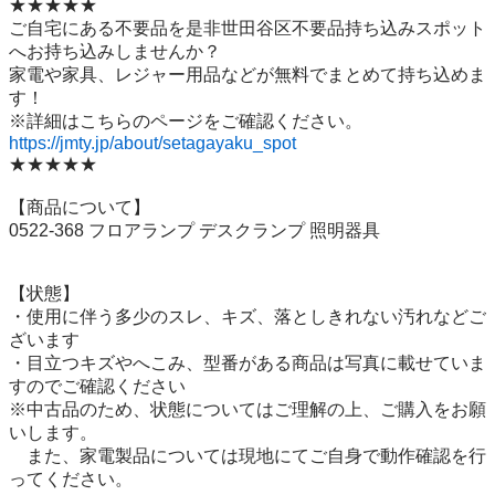
★★★★★

ご自宅にある不要品を是非世田谷区不要品持ち込みスポット
へお持ち込みしませんか？

家電や家具、レジャー用品などが無料でまとめて持ち込めま
す！

https://jmty.jp/about/setagayaku_spot
★★★★★

【商品について】

0522-368 フロアランプ デスクランプ 照明器具

【状態】

・使用に伴う多少のスレ、キズ、落としきれない汚れなどご
ざいます

・目立つキズやへこみ、型番がある商品は写真に載せていま
すのでご確認ください

※中古品のため、状態についてはご理解の上、ご購入をお願
いします。

　また、家電製品については現地にてご自身で動作確認を行
ってください。
