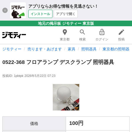
アプリならお得な情報を見逃さない！
インストール
アプリで開く
地元の掲示板 ジモティー 東京版
東京都
検索
ログイン
投稿
ジモティー
売ります・あげます
家具
照明器具
東京都の照明器
0522-368 フロアランプ デスクランプ 照明器具
投稿ID: 1pbtpk
2026年5月22日 07:23
100円
価格