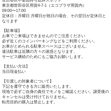
世田谷区不要品持ち込みスポット

東京都世田谷区用賀4-7-1（エコプラザ用賀内）

09:00〜17:00

定休日：月曜日 月曜日が祝日の場合、その翌日が定休日と
なります

【駐⾞場】

お車でご来場はできませんのでご注意ください

必ず近くのコインパーキングなどをご利用ください。

お車がとめられる駐車スペースはございません。

違法駐車は近隣の方々の迷惑となります、

サービス継続のためにもご協力お願いします。

【⽀払い⽅法】

当日現金払い

【引渡しの対象者について】

下記を遵守できる⽅に販売いたします。

現地で必ずご⾃⾝の責任でモノをご確認ください。譲受後の
キャンセルは受け付けておりません。

転売⽬的の購⼊は禁⽌します。