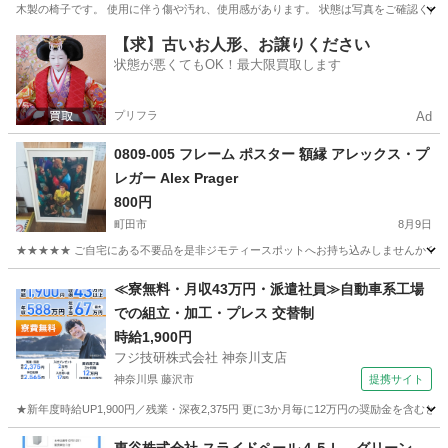
木製の椅子です。 使用に伴う傷や汚れ、使用感があります。 状態は写真をご確認くだ
東京
台東区
西日暮里駅
椅子
木製の椅子
【求】古いお人形、お譲りください
状態が悪くてもOK！最大限買取します
プリフラ
Ad
0809-005 フレーム ポスター 額縁 アレックス・プ
レガー Alex Prager
800円
町田市
8月9日
★★★★★ ご自宅にある不要品を是非ジモティースポットへお持ち込みしませんか？ 家
東京
町田市
インテリア雑貨/小物
額縁
≪寮無料・月収43万円・派遣社員≫自動車系工場
での組立・加工・プレス 交替制
時給1,900円
フジ技研株式会社 神奈川支店
神奈川県 藤沢市
提携サイト
★新年度時給UP1,900円／残業・深夜2,375円 更に3か月毎に12万円の奨励金を含む
神奈川
藤沢市
その他