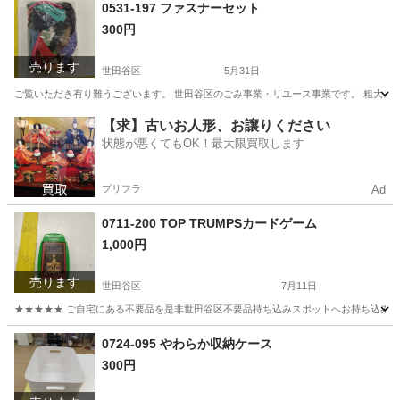
東京
世田谷区
アクセサリー
リユース
0531-197 ファスナーセット
300円
売ります
世田谷区
5月31日
ご覧いただき有り難うございます。 世⽥⾕区のごみ事業・リユース事業です。 粗⼤ごみ
東京
世田谷区
その他
リユース
【求】古いお人形、お譲りください
状態が悪くてもOK！最大限買取します
プリフラ
Ad
0711-200 TOP TRUMPSカードゲーム
1,000円
売ります
世田谷区
7月11日
★★★★★ ご自宅にある不要品を是非世田谷区不要品持ち込みスポットへお持ち込みしません
東京
世田谷区
カードゲーム
スポット
0724-095 やわらか収納ケース
300円