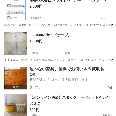
東谷株式会社 スライドペール４５Ｌ グリーン
2,500円
後楽園駅
8月9日
新品です。 家内の棚下に入らないサイズなので売っています。 今日だけ半額以下です。 
東京
文京区
後楽園駅
その他
0809-003 サイドテーブル
1,000円
日野市
8月9日
★★★★★ ご自宅にある不要品を是非ジモティースポットへお持ち込みしませんか？ 家電や家具
東京
日野市
テーブル
現地
運べない家具、無料でお伺い＆即買取も
OK！
状態が悪くてもOK！最大限買取します
プリフラ
Ad
【オンライン決済】スタックトーバケットMサイ
ズ 2点
500円
田町駅
8月9日