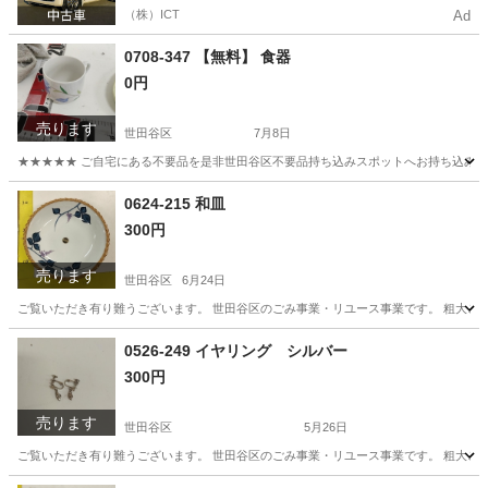
（株）ICT
Ad
0708-347 【無料】 食器
0円
売ります
世田谷区
7月8日
★★★★★ ご自宅にある不要品を是非世田谷区不要品持ち込みスポットへお持ち込みしません
東京
世田谷区
食器
スポット
0624-215 和皿
300円
売ります
世田谷区
6月24日
ご覧いただき有り難うございます。 世⽥⾕区のごみ事業・リユース事業です。 粗⼤ごみ
東京
世田谷区
食器
リユース
0526-249 イヤリング シルバー
300円
売ります
世田谷区
5月26日
ご覧いただき有り難うございます。 世⽥⾕区のごみ事業・リユース事業です。 粗⼤ごみ