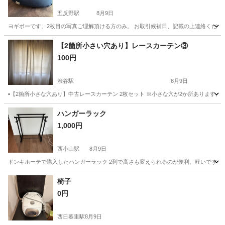
五反野駅
8月9日
ヨギボーです。2枚目の写真ご理解頂ける方のみ。 お取引候補日、記載の上連絡ください
東京
足立区
五反野駅
ソファ
【2箇所小さい穴あり】レースカーテン③
100円
渋谷駅
8月9日
▪️【2箇所小さな穴あり】中古レースカーテン 2枚セット ※小さな穴が2か所あります。
東京
渋谷区
渋谷駅
カーテン、ブラインド
ハンガーラック
1,000円
西小山駅
8月9日
ドンキホーテで購入したハンガーラック 2列で高さも変えられるのが便利、軽いです。
東京
目黒区
西小山駅
家具
ラック
椅子
0円
西日暮里駅
8月9日