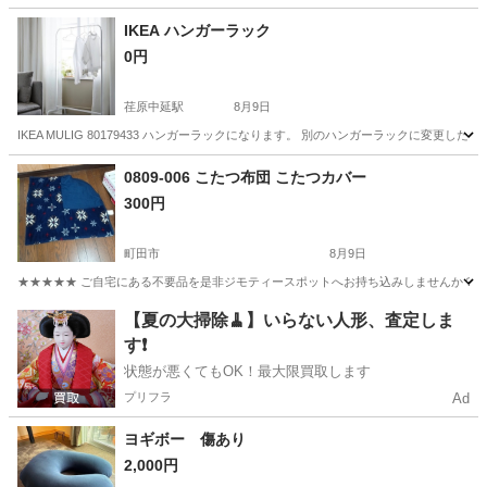
IKEA ハンガーラック
0円
荏原中延駅
8月9日
IKEA MULIG 80179433 ハンガーラックになります。 別のハンガーラックに変更し
東京
品川区
荏原中延駅
収納家具
ラック
0809-006 こたつ布団 こたつカバー
300円
町田市
8月9日
★★★★★ ご自宅にある不要品を是非ジモティースポットへお持ち込みしませんか？ 家
東京
町田市
寝具
現地
【夏の大掃除🧹】いらない人形、査定しま
す❗️
状態が悪くてもOK！最大限買取します
プリフラ
Ad
ヨギボー 傷あり
2,000円