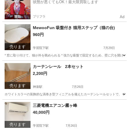
状態が悪くてもOK！最大限買取します
プリフラ
Ad
MewooFun 吸盤付き 猫用ステップ（猫の台)
960円
売ります
学習院下駅
7月29日
* 窓に取り付けて、猫が外を眺められる * 強力な吸盤で固定するため、壁に穴を開ける必要
東京
豊島区
学習院下駅
その他
カーテンレール 2本セット
2,200円
売ります
神泉駅
7月26日
ホワイトカラーの装飾的な渦巻き型フィニアルを備えたカーテンレールセットで、インテリアのア
東京
渋谷区
神泉駅
カーペット/マット/ラグ
三菱電機エアコン霧ヶ峰
40,000円
カーテンレール
売ります
学習院下駅
7月26日