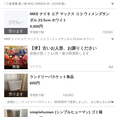
* 三菱電機 霧ヶ峰 MSZ-ZW565S-W（2015年製）
東京
豊島区
学習院下駅
季節、空調家電
NIKE ナイキ エア マックス ココ ウィメンズサン
ダル 23.5cm ホワイト
4,000円
売ります
学習院下駅
7月26日
NIKE ナイキ エア マックス ココ ウィメンズサンダル 23.5cm ホワイト
東京
豊島区
学習院下駅
靴
ココ
【求】古いお人形、お譲りください
状態が悪くてもOK！最大限買取します
プリフラ
Ad
ランドリーバスケット単品
600円
売ります
学習院下駅
5月26日
・洗濯かご（ランドリーバスケット） 3回程度外で使用しました。 まだ使えるため出品
東京
豊島区
学習院下駅
洗濯用品
ランドリー
simplehuman (シンプルヒューマン) ゴミ箱