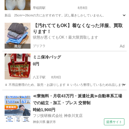
早稲田駅
8月8日
新品 25cm〜26cmの方におすすめです。試し履きしかしていません。
東京
新宿区
早稲田駅
靴
【汚れててもOK】着なくなった洋服、買取
ります！
状態が悪くてもOK！最大限買取します
プリフラ
Ad
ミニ保冷バッグ
0円
八王子駅
8月8日
🌷 不用品整理のため、販売・お譲りします 🌷 いろいろ整理しているため出品します！ 
東京
八王子市
八王子駅
バッグ
食べ物
≪寮無料・月収43万円・派遣社員≫自動車系工場
での組立・加工・プレス 交替制
時給1,900円
フジ技研株式会社 神奈川支店
神奈川県 藤沢市
提携サイト