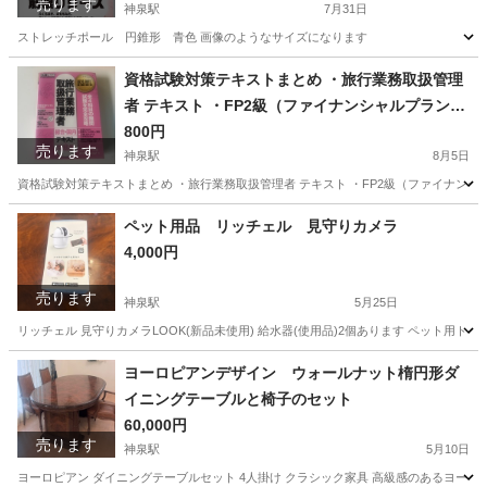
売ります
神泉駅
7月31日
ストレッチポール 円錐形 青色 画像のようなサイズになります
東京
渋谷区
神泉駅
フィットネス、トレーニング
資格試験対策テキストまとめ ・旅行業務取扱管理
者 テキスト ・FP2級（ファイナンシャルプランナ
ー）学科・実技 テキスト
800円
売ります
神泉駅
8月5日
資格試験対策テキストまとめ ・旅行業務取扱管理者 テキスト ・FP2級（ファイナンシ
東京
渋谷区
神泉駅
ビジネス、経済
テキスト
ペット用品 リッチェル 見守りカメラ
4,000円
売ります
神泉駅
5月25日
リッチェル 見守りカメラLOOK(新品未使用) 給水器(使用品)2個あります ペット用トイレ
東京
渋谷区
神泉駅
その他
リッチェル
ヨーロピアンデザイン ウォールナット楕円形ダ
イニングテーブルと椅子のセット
60,000円
売ります
神泉駅
5月10日
ヨーロピアン ダイニングテーブルセット 4人掛け クラシック家具 高級感のあるヨー