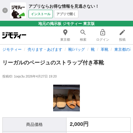
アプリならお得な情報を見逃さない！
インストール
アプリで開く
地元の掲示板 ジモティー 東京版
東京都
検索
ログイン
投稿
ジモティー
売ります・あげます
靴/バッグ
靴
革靴
東京都の
リーガルのベージュのストラップ付き革靴
投稿ID: 1oqs3u
2026年4月27日 19:20
2,000円
商品価格