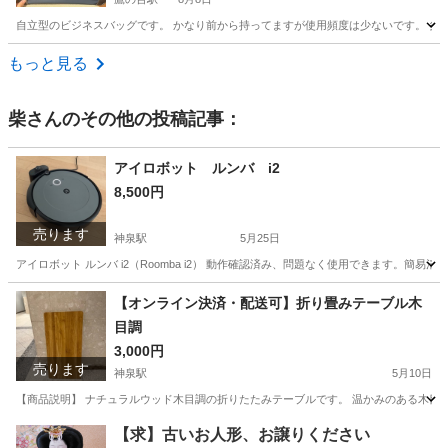
自立型のビジネスバッグです。 かなり前から持ってますが使用頻度は少ないです。 劣
東京
小平市
鷹の台駅
バッグ
もっと見る
柴
さんのその他の投稿記事：
アイロボット ルンバ i2
8,500円
売ります
神泉駅
5月25日
アイロボット ルンバ i2（Roomba i2） 動作確認済み、問題なく使用できます。
東京
渋谷区
神泉駅
生活家電
アイロボット
【オンライン決済・配送可】折り畳みテーブル木
目調
3,000円
売ります
神泉駅
5月10日
【商品説明】 ナチュラルウッド木目調の折りたたみテーブルです。 温かみのある木目デ
東京
渋谷区
神泉駅
テーブル
折りたたみ
【求】古いお人形、お譲りください