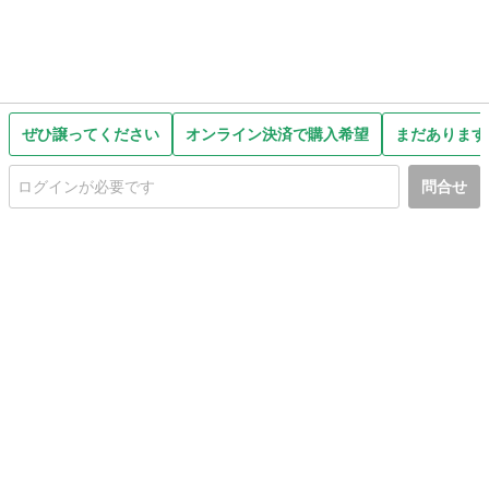
ぜひ譲ってください
オンライン決済で購入希望
まだあります
問合せ
初めての方へ
利用規約
プライバシーポリシー
プライバシー・ステートメント
健全化に資する運用方針
お問い合わせ
運営会社
サイトマップ
ご利用ガイド
フリーワードで探す
PC版で表示
都道府県選択