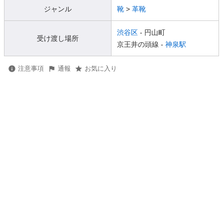
ジャンル
靴
>
革靴
渋谷区
- 円山町
受け渡し場所
京王井の頭線 -
神泉駅
注意事項
通報
お気に入り