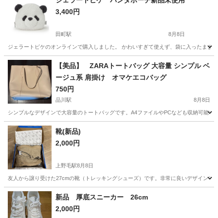
ジェラートピケ パンダポーチ新品未使用
3,400円
田町駅
8月8日
ジェラートピケのオンラインで購入しました。 かわいすぎて使えず、袋に入ったまま保
東京
港区
田町駅
バッグ
ジェラートピケ
【美品】 ZARAトートバッグ 大容量 シンプル ベ
ージュ系 肩掛け オマケエコバッグ
750円
品川駅
8月8日
シンプルなデザインで大容量のトートバッグです。A4ファイルやPCなども収納可能で、
東京
港区
品川駅
バッグ
靴(新品)
2,000円
上野毛駅
8月8日
友人から譲り受けた27cmの靴（トレッキングシューズ）です。非常に良いデザインです
東京
世田谷区
上野毛駅
靴
新品 厚底スニーカー 26cm
2,000円