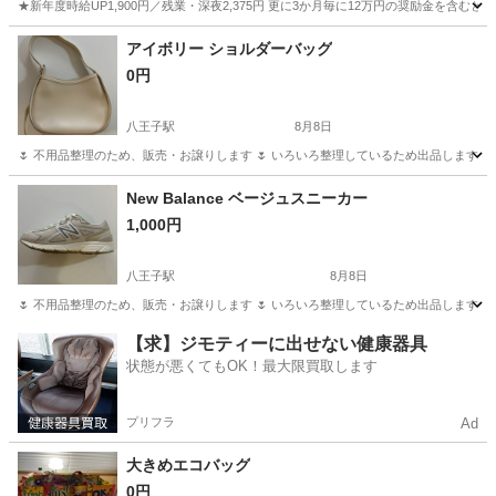
★新年度時給UP1,900円／残業・深夜2,375円 更に3か月毎に12万円の奨励金を含む
神奈川
藤沢市
その他
アイボリー ショルダーバッグ
0円
八王子駅
8月8日
🌷 不用品整理のため、販売・お譲りします 🌷 いろいろ整理しているため出品します！ 
東京
八王子市
八王子駅
バッグ
New Balance ベージュスニーカー
1,000円
八王子駅
8月8日
🌷 不用品整理のため、販売・お譲りします 🌷 いろいろ整理しているため出品します！ 
東京
八王子市
八王子駅
靴
【求】ジモティーに出せない健康器具
状態が悪くてもOK！最大限買取します
プリフラ
Ad
大きめエコバッグ
0円