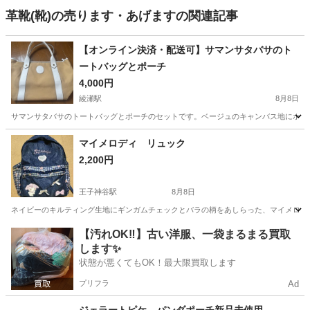
革靴(靴)の売ります・あげますの関連記事
【オンライン決済・配送可】サマンサタバサのト
ートバッグとポーチ
4,000円
綾瀬駅
8月8日
サマンサタバサのトートバッグとポーチのセットです。ベージュのキャンバス地にホワイト
東京
足立区
綾瀬駅
バッグ
サマンサタバサ
マイメロディ リュック
2,200円
王子神谷駅
8月8日
ネイビーのキルティング生地にギンガムチェックとバラの柄をあしらった、マイメロディの可愛らし
東京
北区
王子神谷駅
バッグ
マイメロディ
【汚れOK‼️】古い洋服、一袋まるまる買取
します✨
状態が悪くてもOK！最大限買取します
プリフラ
Ad