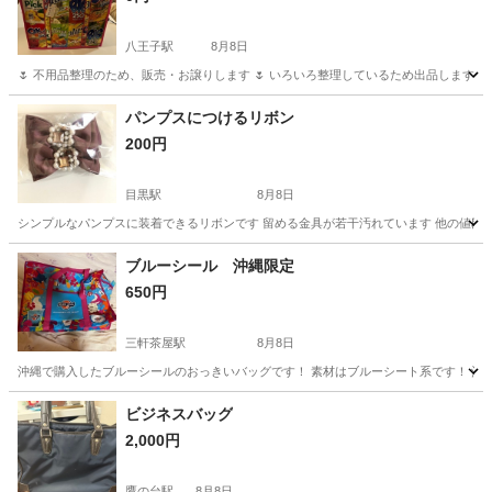
八王子駅
8月8日
🌷 不用品整理のため、販売・お譲りします 🌷 いろいろ整理しているため出品します！ 
東京
八王子市
八王子駅
バッグ
パンプスにつけるリボン
200円
目黒駅
8月8日
シンプルなパンプスに装着できるリボンです 留める金具が若干汚れています 他の値段が
東京
目黒区
目黒駅
靴
ブルーシール 沖縄限定
650円
三軒茶屋駅
8月8日
沖縄で購入したブルーシールのおっきいバッグです！ 素材はブルーシート系です！ 沖
東京
世田谷区
三軒茶屋駅
バッグ
ブルーシール
ビジネスバッグ
2,000円
鷹の台駅
8月8日