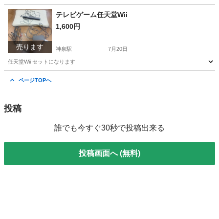
東京
渋谷区
神泉駅
テーブル
ヨーロピアン
テレビゲーム任天堂Wii
1,600円
売ります
神泉駅
7月20日
任天堂Wii セットになります
東京
渋谷区
神泉駅
テレビゲーム
任天堂Wii
ページTOPへ
投稿
誰でも今すぐ30秒で投稿出来る
投稿画面へ (無料)