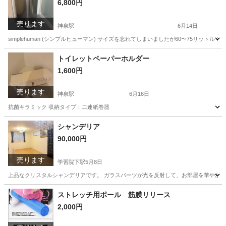
6,800円
売ります
神泉駅
6月14日
simplehuman (シンプルヒューマン) サイズを忘れてしまいましたが60〜75リッ
東京
渋谷区
神泉駅
インテリア雑貨/小物
トイレットペーパーホルダー
1,600円
シンプルヒューマン
売ります
神泉駅
6月16日
抗菌キラミック 収納タイプ：二連紙巻器
東京
渋谷区
神泉駅
家庭用品
トイレットペーパー
シャンデリア
90,000円
売ります
学習院下駅
5月8日
上品なクリスタルシャンデリアです。 ガラスパーツが光を反射して、お部屋を華やかに演
東京
豊島区
学習院下駅
その他
シャンデリア
ストレッチ用ポール 筋膜リリース
2,000円