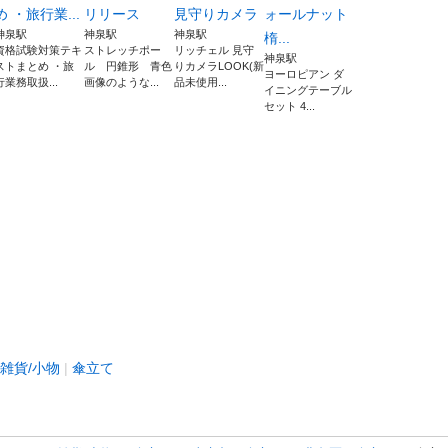
め ・旅行業...
リリース
見守りカメラ
ォールナット
神泉駅
神泉駅
神泉駅
楕...
資格試験対策テキ
ストレッチポー
リッチェル 見守
神泉駅
ストまとめ ・旅
ル 円錐形 青色
りカメラLOOK(新
ヨーロピアン ダ
行業務取扱...
画像のような...
品未使用...
イニングテーブル
セット 4...
雑貨/小物
傘立て