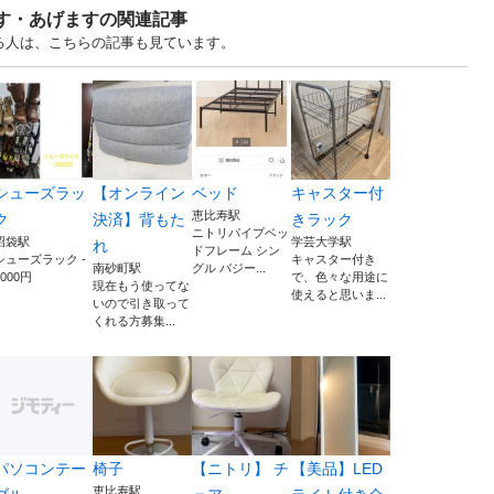
ます・あげますの関連記事
る人は、こちらの記事も見ています。
シューズラッ
【オンライン
ベッド
キャスター付
恵比寿駅
ク
決済】背もた
きラック
ニトリパイプベッ
沼袋駅
学芸大学駅
れ
ドフレーム シン
シューズラック -
キャスター付き
南砂町駅
グル バジー...
2000円
で、色々な用途に
現在もう使ってな
使えると思いま...
いので引き取って
くれる方募集...
パソコンテー
椅子
【ニトリ】 チ
【美品】LED
恵比寿駅