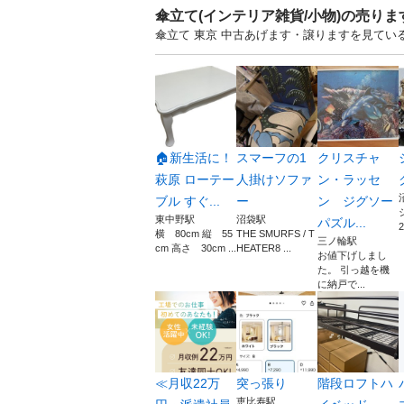
傘立て(インテリア雑貨/小物)の売り
傘立て 東京 中古あげます・譲りますを見てい
🏠新生活に！
スマーフの1
クリスチャ
萩原 ローテー
人掛けソファ
ン・ラッセ
ブル すぐ...
ー
ン ジグソー
東中野駅
沼袋駅
パズル...
横 80cm 縦 55
THE SMURFS / T
三ノ輪駅
cm 高さ 30cm ...
HEATER8 ...
お値下げしまし
た。 引っ越を機
に納戸で...
≪月収22万
突っ張り
階段ロフトハ
恵比寿駅