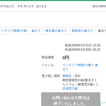
傘立て (柴) 学習院下のインテリア雑貨/小物《傘立て》の中古あげます・譲ります｜ジモティーで不用品の処分
中古
売ります・あげます
地元の掲示
インテリア雑貨/小物
傘立て
東京都の傘立て
豊島区の傘立て
傘立
更新
2026年5月31日 10:26
作成
2026年4月28日 04:02
商品価格
0円
ジャンル
インテリア雑貨/小物
 > 
傘
立て
受け渡し場所
豊島区
 - 目白
都営都電荒川線(東京さく
らトラム（都電荒川線）) - 
学習院下駅
お問い合わせの受付は
終了いたしました。