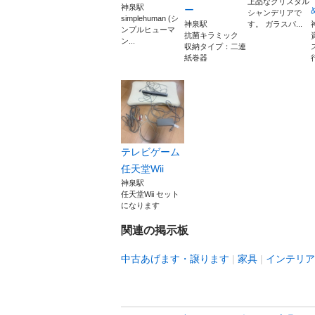
上品なクリスタル
神泉駅
ー
シャンデリアで
simplehuman (シ
神泉駅
す。 ガラスパ...
ンプルヒューマ
抗菌キラミック
ン...
収納タイプ：二連
紙巻器
テレビゲーム
任天堂Wii
神泉駅
任天堂Wii セット
になります
関連の掲示板
中古あげます・譲ります
家具
インテリア