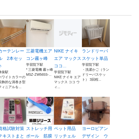
カーテンレー
三菱電機エア
NIKE ナイキ
ランドリーバ
ル 2本セッ
コン霧ヶ峰
エア マックス
スケット単品
学習院下駅
学習院下駅
ト
ココ...
* 三菱電機 霧ヶ峰
・洗濯かご（ラン
神泉駅
学習院下駅
MSZ-ZW565S-...
ドリーバスケッ
ホワイトカラーの
NIKE ナイキ エア
ト） 3回程...
装飾的な渦巻き型
マックス ココ ウ
フィニアルを...
ィ...
資格試験対策
ストレッチ用
ペット用品
ヨーロピアン
テキストまと
ポール 筋膜
リッチェル
デザイン ウ