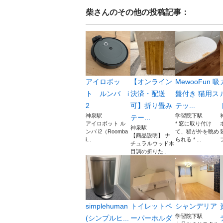
柴
さんのその他の投稿記事：
アイロボッ
【オンライン
MewooFun 吸
ト ルンバ i
決済・配送
盤付き 猫用ス
2
可】折り畳み
テッ...
神泉駅
学習院下駅
テー...
アイロボット ル
* 窓に取り付け
神泉駅
ンバ i2（Roomba
て、猫が外を眺め
【商品説明】 ナ
i...
られる * ...
チュラルウッド木
目調の折りた...
simplehuman
トイレットペ
シャンデリア
学習院下駅
(シンプルヒ...
ーパーホルダ