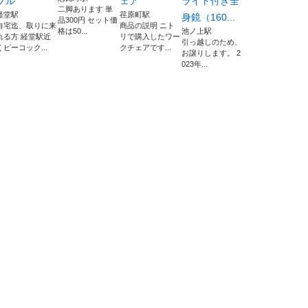
ブル
ェア
ライト付き全
二脚あります 単
経堂駅
荏原町駅
身鏡（160...
品300円 セット価
自宅迄、取りに来
商品の説明 ニト
格は50...
池ノ上駅
れる方 経堂駅近
リで購入したワー
引っ越しのため、
くピーコック...
クチェアです...
お譲りします。 2
023年...