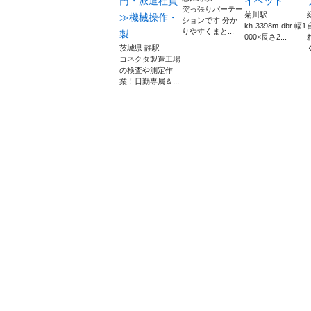
円・派遣社員
イベッド
突っ張りパーテー
菊川駅
≫機械操作・
ションです 分か
kh-3398m-dbr 幅1
りやすくまと...
製...
000×長さ2...
茨城県 静駅
コネクタ製造工場
の検査や測定作
業！日勤専属＆...