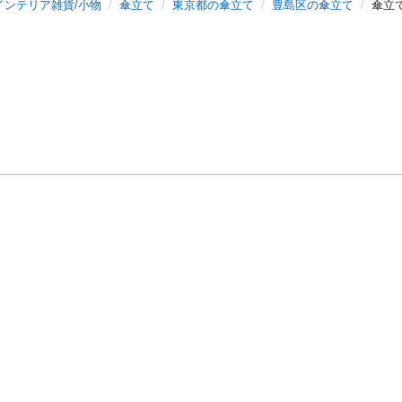
インテリア雑貨/小物
傘立て
東京都の傘立て
豊島区の傘立て
傘立
バシーポリシー
プライバシー・ステートメント
健全化に資する運用
プ
ご利用ガイド
フリーワードで探す
特定商取引法の表示
利用