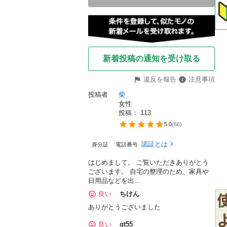
新着投稿の通知を受け取る
違反を報告
注意事項
投稿者
柴
女性
投稿： 
113
5.0
(
66
)
認証とは
身分証
電話番号
はじめまして。 ご覧いただきありがとう
ございます。 自宅の整理のため、家具や
日用品などを出...
良い
ちけん
ありがとうございました
良い
gt55