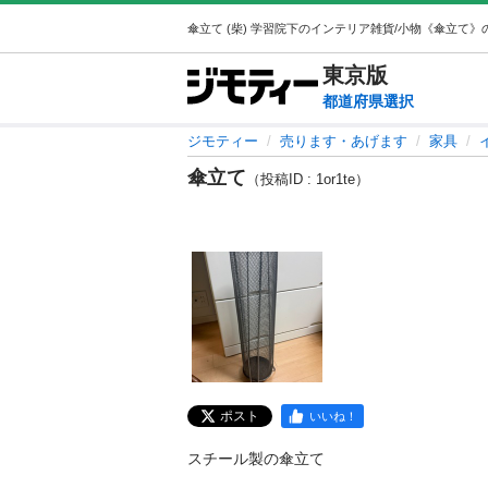
東京
版
都道府県選択
ジモティー
売ります・あげます
家具
傘立て
（投稿ID : 1or1te）
ポスト
いいね！
スチール製の傘立て