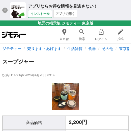
アプリならお得な情報を見逃さない！
インストール
アプリで開く
地元の掲示板 ジモティー 東京版
東京都
検索
ログイン
投稿
ジモティー
売ります・あげます
生活雑貨
食器
その他
東京都
スープジャー
投稿ID: 1or1q6
2026年4月28日 03:59
2,200円
商品価格