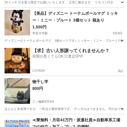
32インチ 引き取り限定でお願いいたします。 正常に動きます。 リモコン付き
東京
武蔵野市
三鷹駅
家庭用品
【美品】ディズニー トーテムポールマグ ミッキ
ー・ミニー・プルート 3個セット 箱あり
1,500円
学芸大学駅
8月9日
ディズニーのトーテムポールマグ、3個セットです♪ ミッキー・ミニー・プルートの3種類のマ
東京
目黒区
学芸大学駅
食器
【求】古い人形譲ってくれませんか？
状態が悪くてもOK🙆‍♀️査定0円‼️
COYASH
Ad
物干し竿
800円
三ノ輪駅
8月9日
ほとんど未使用ですが、一年ほど屋外保管です。 サンダルはつきません、竿のみです。
東京
台東区
三ノ輪駅
洗濯用品
物干し
≪寮無料・月収43万円・派遣社員≫自動車系工場
での組立・加工・プレス 交替制