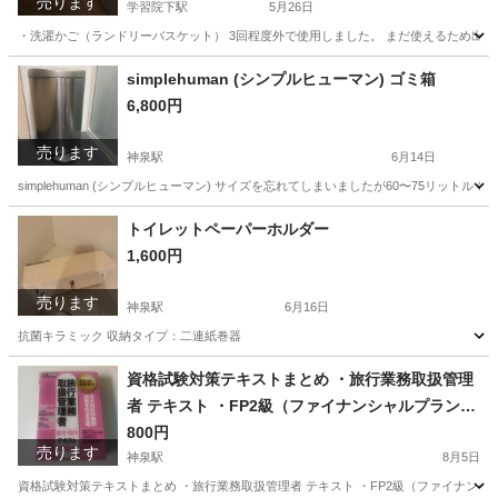
売ります
学習院下駅
5月26日
・洗濯かご（ランドリーバスケット） 3回程度外で使用しました。 まだ使えるため出品
東京
豊島区
学習院下駅
洗濯用品
ランドリー
simplehuman (シンプルヒューマン) ゴミ箱
6,800円
売ります
神泉駅
6月14日
simplehuman (シンプルヒューマン) サイズを忘れてしまいましたが60〜75リッ
東京
渋谷区
神泉駅
インテリア雑貨/小物
トイレットペーパーホルダー
1,600円
シンプルヒューマン
売ります
神泉駅
6月16日
抗菌キラミック 収納タイプ：二連紙巻器
東京
渋谷区
神泉駅
家庭用品
トイレットペーパー
資格試験対策テキストまとめ ・旅行業務取扱管理
者 テキスト ・FP2級（ファイナンシャルプランナ
ー）学科・実技 テキスト
800円
売ります
神泉駅
8月5日
資格試験対策テキストまとめ ・旅行業務取扱管理者 テキスト ・FP2級（ファイナンシ