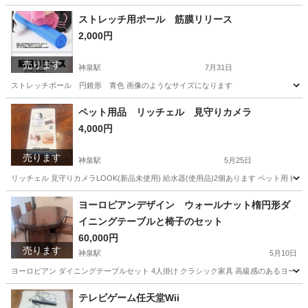
東京
渋谷区
神泉駅
ビジネス、経済
テキスト
ストレッチ用ポール 筋膜リリース
2,000円
売ります
神泉駅
7月31日
ストレッチポール 円錐形 青色 画像のようなサイズになります
東京
渋谷区
神泉駅
フィットネス、トレーニング
ペット用品 リッチェル 見守りカメラ
4,000円
売ります
神泉駅
5月25日
リッチェル 見守りカメラLOOK(新品未使用) 給水器(使用品)2個あります ペット用トイレ
東京
渋谷区
神泉駅
その他
リッチェル
ヨーロピアンデザイン ウォールナット楕円形ダ
イニングテーブルと椅子のセット
60,000円
売ります
神泉駅
5月10日
ヨーロピアン ダイニングテーブルセット 4人掛け クラシック家具 高級感のあるヨー
東京
渋谷区
神泉駅
テーブル
ヨーロピアン
テレビゲーム任天堂Wii