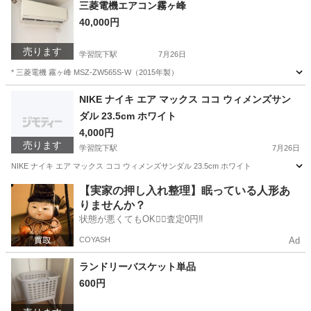
東京
渋谷区
神泉駅
カーペット/マット/ラグ
三菱電機エアコン霧ヶ峰
40,000円
カーテンレール
売ります
学習院下駅
7月26日
* 三菱電機 霧ヶ峰 MSZ-ZW565S-W（2015年製）
東京
豊島区
学習院下駅
季節、空調家電
NIKE ナイキ エア マックス ココ ウィメンズサン
ダル 23.5cm ホワイト
4,000円
売ります
学習院下駅
7月26日
NIKE ナイキ エア マックス ココ ウィメンズサンダル 23.5cm ホワイト
東京
豊島区
学習院下駅
靴
ココ
【実家の押し入れ整理】眠っている人形あ
りませんか？
状態が悪くてもOK🙆‍♀️査定0円‼️
COYASH
Ad
ランドリーバスケット単品
600円