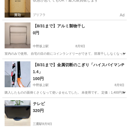
状態が悪くてもOK！最大限買取します
プリフラ
Ad
【8/31まで】アルミ製物干し
0円
中野坂上駅
8月9日
室内のみで使用。 自宅の目の前にコインランドリーができて、部屋干ししなくなったのでお譲り
東京
中野区
中野坂上駅
洗濯用品
【8/31まで】金属切断のこぎり「ハイスパイマンP
1.4」
100円
中野坂上駅
8月9日
購入したものの面倒くさくなって使いませんでした。 未使用です。 定価：1,400円前後 ↓商品参考 https:
東京
中野区
中野坂上駅
家庭用品
テレビ
320円
三鷹駅
8月9日