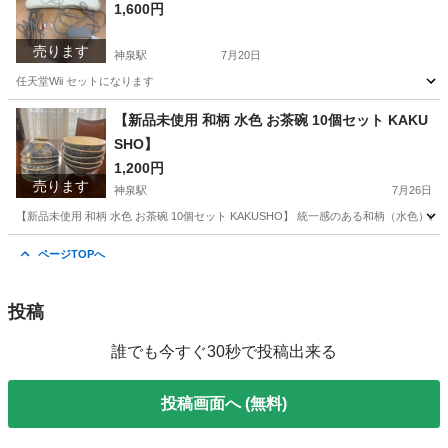
1,600円
売ります
神泉駅
7月20日
任天堂Wii セットになります
東京
渋谷区
神泉駅
テレビゲーム
任天堂Wii
【新品未使用 和柄 水色 お茶碗 10個セット KAKU
SHO】
1,200円
売ります
神泉駅
7月26日
【新品未使用 和柄 水色 お茶碗 10個セット KAKUSHO】 統一感のある和柄（水色）の
東京
渋谷区
神泉駅
食器
和柄
ページTOPへ
投稿
誰でも今すぐ30秒で投稿出来る
投稿画面へ (無料)