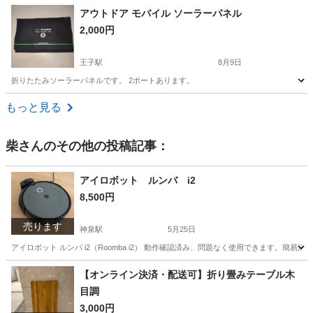
東京
北区
王子駅
その他
アウトドア モバイル ソーラーパネル
2,000円
王子駅
8月9日
折りたたみソーラーパネルです。 2ポートあります。
東京
北区
王子駅
防災、セキュリティ
もっと見る
柴
さんのその他の投稿記事：
アイロボット ルンバ i2
8,500円
売ります
神泉駅
5月25日
アイロボット ルンバ i2（Roomba i2） 動作確認済み、問題なく使用できます。
東京
渋谷区
神泉駅
生活家電
アイロボット
【オンライン決済・配送可】折り畳みテーブル木
目調
3,000円