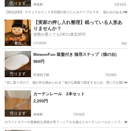
売ります
神泉駅
5月10日
【商品説明】 ナチュラルウッド木目調の折りたたみテーブルです。 温かみのある木目デ
東京
渋谷区
神泉駅
テーブル
折りたたみ
【実家の押し入れ整理】眠っている人形あ
りませんか？
状態が悪くてもOK🙆‍♀️査定0円‼️
COYASH
Ad
MewooFun 吸盤付き 猫用ステップ（猫の台)
960円
売ります
学習院下駅
7月29日
* 窓に取り付けて、猫が外を眺められる * 強力な吸盤で固定するため、壁に穴を開ける必要
東京
豊島区
学習院下駅
その他
カーテンレール 2本セット
2,200円
売ります
神泉駅
7月26日
ホワイトカラーの装飾的な渦巻き型フィニアルを備えたカーテンレールセットで、インテリアのア