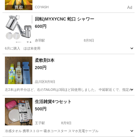
COYASH
Ad
回転)MYXYCNC 蛇口 シャワー
600円
赤羽駅
8月9日
6月に購入 ほぼ未使用
東京
北区
赤羽駅
ラッピング用品
柔軟剤3本
200円
品川区
8月9日
左2本は約半分ほど、右のTAILORは3回ほど回使用しました。 中延駅近くで、指定の
東京
品川区
洗濯用品
よろしくお願いします
生活雑貨4つセット
500円
王子駅
8月9日
冷感タオル 携帯ストロー 吸水コースター スマホ充電ケーブル