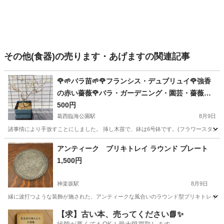
その他(食器)の売ります・あげますの関連記事
🌹🌱バラ苗🌱🌹フランシス・デュブリュイ🌹強香
の赤い薔薇🌹バラ・ガーデニング・園芸・薔薇・
ばら・ばら苗・苗・花・植物
500円
葛西臨海公園駅
8月9日
諸事情により手放すことにしました。 挿し木苗で、鉢は6号鉢です。(フラワースタンドは
東京
江戸川区
葛西臨海公園駅
家庭用品
バラ
アンティーク ブリキトレイ ラウンド プレート
1,500円
神楽坂駅
8月9日
縁に波打つような装飾が施された、アンティークな風合いのラウンド型ブリキトレイです。 - 素
東京
新宿区
神楽坂駅
食器
【求】古い本、売ってください📗✨