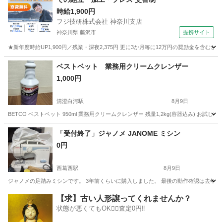
時給1,900円
フジ技研株式会社 神奈川支店
神奈川県 藤沢市
提携サイト
★新年度時給UP1,900円／残業・深夜2,375円 更に3か月毎に12万円の奨励金を含む
神奈川
藤沢市
その他
ベストベット 業務用クリームクレンザー
1,000円
清澄白河駅
8月9日
BETCO ベストベット 950ml 業務用クリームクレンザー 残量1,2kg(容器込み)
東京
江東区
清澄白河駅
掃除用具
「受付終了」ジャノメ JANOME ミシン
0円
西葛西駅
8月9日
ジャノメの足踏みミシンです。 3年前くらいに購入しました。 最後の動作確認は去年です
東京
江戸川区
西葛西駅
生活雑貨
ジャノメ
【求】古い人形譲ってくれませんか？
状態が悪くてもOK🙆‍♀️査定0円‼️