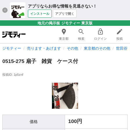
アプリならお得な情報を見逃さない！
インストール
アプリで開く
地元の掲示板 ジモティー 東京版
東京都
検索
ログイン
投稿
ジモティー
売ります・あげます
その他
東京都のその他
世田谷
0515-275 扇子 雑貨 ケース付
投稿ID: 1p5znf
100円
価格