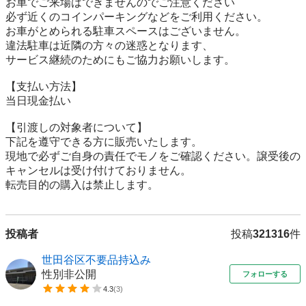
お車でご来場はできませんのでご注意ください

必ず近くのコインパーキングなどをご利用ください。

お車がとめられる駐車スペースはございません。

違法駐車は近隣の方々の迷惑となります、

サービス継続のためにもご協力お願いします。

【⽀払い⽅法】

当日現金払い

【引渡しの対象者について】

下記を遵守できる⽅に販売いたします。

現地で必ずご⾃⾝の責任でモノをご確認ください。譲受後の
キャンセルは受け付けておりません。

転売⽬的の購⼊は禁⽌します。
投稿者
投稿
321316
件
世田谷区不要品持込み
性別非公開
フォローする
4.3
(
3
)