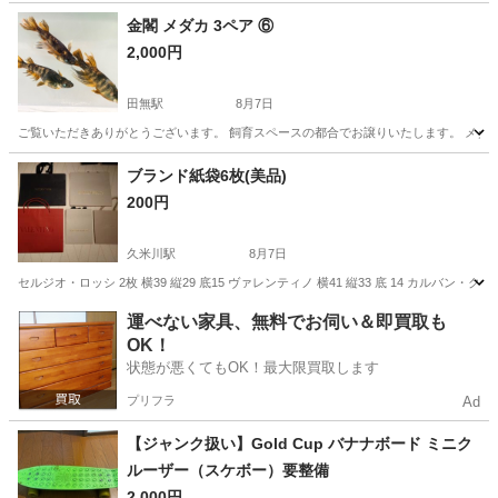
東京
中央区
東京駅
その他
金閣 メダカ 3ペア ⑥
2,000円
田無駅
8月7日
ご覧いただきありがとうございます。 飼育スペースの都合でお譲りいたします。 メダカ 金閣 
東京
武蔵野市
田無駅
その他
メダカ
ブランド紙袋6枚(美品)
200円
久米川駅
8月7日
セルジオ・ロッシ 2枚 横39 縦29 底15 ヴァレンティノ 横41 縦33 底 14 カルバン・クライン 
東京
東村山市
久米川駅
その他
紙袋
運べない家具、無料でお伺い＆即買取も
OK！
状態が悪くてもOK！最大限買取します
プリフラ
Ad
【ジャンク扱い】Gold Cup バナナボード ミニク
ルーザー（スケボー）要整備
2,000円