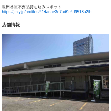
https://jmty.jp/profiles/614adae3e7ad9c6d9518a2fb
店舗情報