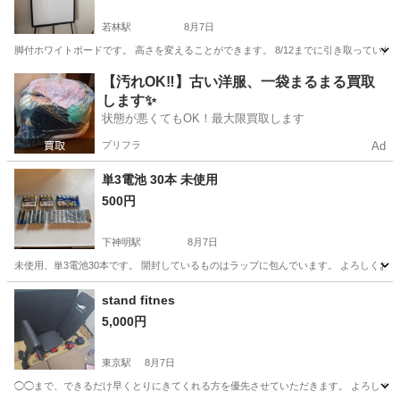
若林駅
8月7日
脚付ホワイトボードです。 高さを変えることができます。 8/12までに引き取っていた
東京
世田谷区
若林駅
その他
【汚れOK‼️】古い洋服、一袋まるまる買取
します✨
状態が悪くてもOK！最大限買取します
プリフラ
Ad
単3電池 30本 未使用
500円
下神明駅
8月7日
未使用、単3電池30本です。 開封しているものはラップに包んでいます。 よろしくお
東京
品川区
下神明駅
その他
stand fitnes
5,000円
東京駅
8月7日
◯◯まで、できるだけ早くとりにきてくれる方を優先させていただきます。 よろしく