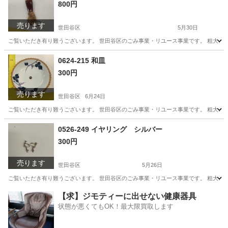
800円
売ります
世田谷区
5月30日
ご覧いただき有り難うございます。 世⽥⾕区のごみ事業・リユース事業です。 粗⼤ごみ
東京
世田谷区
インテリア雑貨/小物
リユース
0624-215 和皿
300円
売ります
世田谷区
6月24日
ご覧いただき有り難うございます。 世⽥⾕区のごみ事業・リユース事業です。 粗⼤ごみ
東京
世田谷区
食器
リユース
0526-249 イヤリング シルバー
300円
売ります
世田谷区
5月26日
ご覧いただき有り難うございます。 世⽥⾕区のごみ事業・リユース事業です。 粗⼤ごみ
東京
世田谷区
アクセサリー
リユース
【求】ジモティーに出せない健康器具
状態が悪くてもOK！最大限買取します