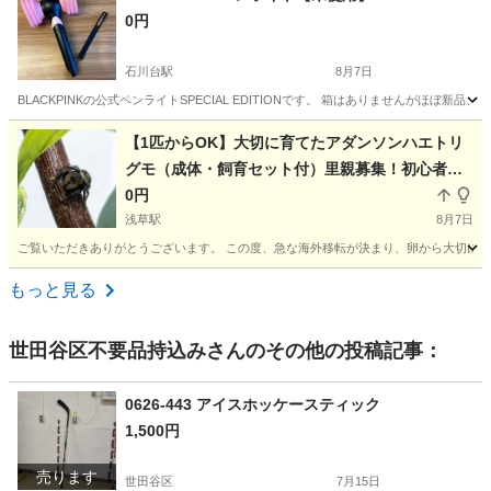
0円
石川台駅
8月7日
BLACKPINKの公式ペンライトSPECIAL EDITIONです。 箱はありませんがほぼ新品、未
東京
大田区
石川台駅
その他
BLACKPINK
【1匹からOK】大切に育てたアダンソンハエトリ
グモ（成体・飼育セット付）里親募集！初心者歓
迎
0円
浅草駅
8月7日
ご覧いただきありがとうございます。 この度、急な海外移転が決まり、卵から大切に育
東京
台東区
浅草駅
その他
容器
もっと見る
世田谷区不要品持込み
さんのその他の投稿記事：
0626-443 アイスホッケースティック
1,500円
売ります
世田谷区
7月15日