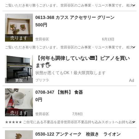
ご覧いただき有り難うございます。 世⽥⾕区のごみ事業・リユース事業です。 粗⼤ごみ
東京
世田谷区
その他
リユース
0613-368 カフス アクセサリー グリーン
500円
売ります
世田谷区
6月13日
ご覧いただき有り難うございます。 世⽥⾕区のごみ事業・リユース事業です。 粗⼤ごみ
東京
世田谷区
アクセサリー
リユース
【何年も調律していない🎹】ピアノを買い
ます🖐️
状態が悪くてもOK！最大限買取します
プリフラ
Ad
0708-347 【無料】 食器
0円
売ります
世田谷区
7月8日
★★★★★ ご自宅にある不要品を是非世田谷区不要品持ち込みスポットへお持ち込みしません
東京
世田谷区
食器
スポット
0530-122 アンティーク 栓抜き ライオン