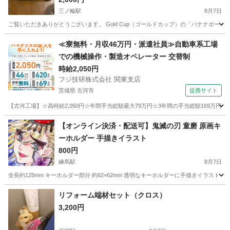
三ノ輪駅
8月7日
ご覧いただきありがとうございます。 Gold Cup（ゴールドカップ）の「バナナボード
東京
台東区
三ノ輪駅
その他
≪寮無料・月収46万円・派遣社員≫自動車系工場
での機械操作・製造オペレーター 交替制
時給2,050円
フジ技研株式会社 関東支店
茨城県 古河市
提携サイト
【古河工場】☆高時給2,050円☆年間手当総額最大79万円☆3年間の手当総額169万円
茨城
古河市
その他
【オンライン決済・配送可】鬼滅の刃 童磨 原画キ
ーホルダー 手描きイラスト
800円
練馬駅
8月7日
全長約125mm キーホルダー部分 約62×62mm 透明なキーホルダーに手描きイラ
東京
練馬区
練馬駅
その他
リフォーム端材セット（クロス）
3,200円