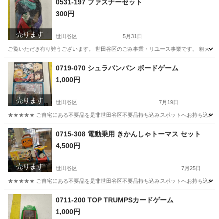
0531-197 ファスナーセット
300円
売ります
世田谷区
5月31日
ご覧いただき有り難うございます。 世⽥⾕区のごみ事業・リユース事業です。 粗⼤ごみ
東京
世田谷区
その他
リユース
0719-070 シュラバンバン ボードゲーム
1,000円
売ります
世田谷区
7月19日
★★★★★ ご自宅にある不要品を是非世田谷区不要品持ち込みスポットへお持ち込みしません
東京
世田谷区
ボードゲーム
スポット
0715-308 電動乗用 きかんしゃトーマス セット
4,500円
売ります
世田谷区
7月25日
★★★★★ ご自宅にある不要品を是非世田谷区不要品持ち込みスポットへお持ち込みしません
東京
世田谷区
おもちゃ
きかんしゃトーマス
0711-200 TOP TRUMPSカードゲーム
1,000円