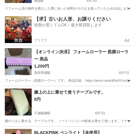
両国駅
8月7日
リフォーム済の物件を購入した際に余った材料がそのまま残っていたため出品しました
東京
墨田区
両国駅
その他
【求】古いお人形、お譲りください
状態が悪くてもOK！最大限買取します
プリフラ
Ad
【オンライン決済】 フォームローラー 筋膜ローラ
ー 美品
1,200円
高田馬場駅
8月7日
フォームローラー（筋膜ローラー）です。 商品詳細： https://amzn.asia/d/0
東京
新宿区
高田馬場駅
その他
フォームローラー
膝上の上に乗せて使うテーブルです。
0円
千歳船橋駅
8月7日
膝のうえに乗せる、テーブルです。 ノートパソコンや軽食を乗せて使います。イケヤで
東京
世田谷区
千歳船橋駅
その他
BLACKPINK ペンライト【未使用】