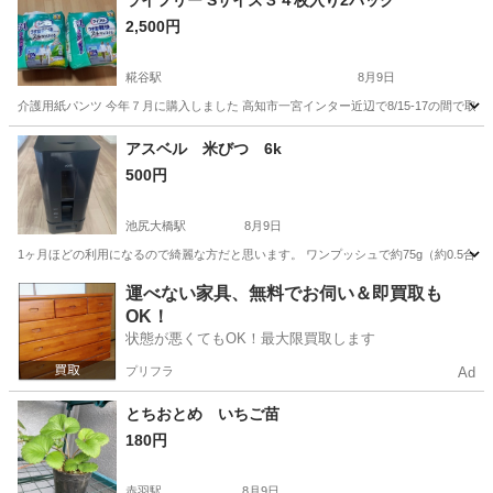
ライフリー Sサイズ３４枚入り2パック
2,500円
糀谷駅
8月9日
介護用紙パンツ 今年７月に購入しました 高知市一宮インター近辺で8/15-17の間で
東京
大田区
糀谷駅
その他
アスベル 米びつ 6k
500円
池尻大橋駅
8月9日
1ヶ月ほどの利用になるので綺麗な方だと思います。 ワンプッシュで約75g（約0.5合）を計量でき
東京
世田谷区
池尻大橋駅
調理器具
運べない家具、無料でお伺い＆即買取も
OK！
状態が悪くてもOK！最大限買取します
プリフラ
Ad
とちおとめ いちご苗
180円
赤羽駅
8月9日