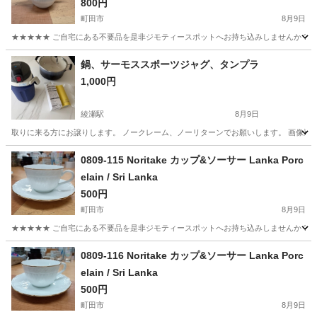
800円
町田市
8月9日
★★★★★ ご自宅にある不要品を是非ジモティースポットへお持ち込みしませんか？ 家
東京
町田市
食器
Porcelain
鍋、サーモススポーツジャグ、タンプラ
1,000円
綾瀬駅
8月9日
取りに来る方にお譲りします。 ノークレーム、ノーリターンでお願いします。 画像通
東京
足立区
綾瀬駅
調理器具
0809-115 Noritake カップ&ソーサー Lanka Porc
elain / Sri Lanka
500円
町田市
8月9日
★★★★★ ご自宅にある不要品を是非ジモティースポットへお持ち込みしませんか？ 家
東京
町田市
食器
Porcelain
0809-116 Noritake カップ&ソーサー Lanka Porc
elain / Sri Lanka
500円
町田市
8月9日