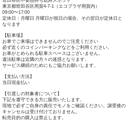
世田谷区不要品持ち込みスポット

東京都世田谷区用賀4-7-1（エコプラザ用賀内）

09:00〜17:00

定休日：月曜日 月曜日が祝日の場合、その翌日が定休日と
なります

【駐⾞場】

お車でご来場はできませんのでご注意ください

必ず近くのコインパーキングなどをご利用ください。

お車がとめられる駐車スペースはございません。

違法駐車は近隣の方々の迷惑となります、

サービス継続のためにもご協力お願いします。

【⽀払い⽅法】

当日現金払い

【引渡しの対象者について】

下記を遵守できる⽅に販売いたします。

現地で必ずご⾃⾝の責任でモノをご確認ください。譲受後の
キャンセルは受け付けておりません。

転売⽬的の購⼊は禁⽌します。