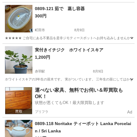
0809-121 茹で 蒸し容器
300円
町田市
8月9日
★★★★★ ご自宅にある不要品を是非ジモティースポットへお持ち込みしませんか？ 家
東京
町田市
調理器具
容器
実付きイチジク ホワイトイスキア
1,200円
赤羽駅
8月9日
ホワイトイスキアの3年生の苗木です。 実がついています。 三年生の苗にしてはかなり
東京
北区
赤羽駅
家庭用品
運べない家具、無料でお伺い＆即買取も
OK！
状態が悪くてもOK！最大限買取します
プリフラ
Ad
0809-118 Noritake ティーポット Lanka Porcelai
n / Sri Lanka