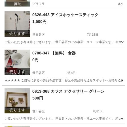
プリフラ
Ad
0626-443 アイスホッケースティック
1,500円
売ります
世田谷区
7月15日
ご覧いただき有り難うございます。 世⽥⾕区のごみ事業・リユース事業です。 粗⼤ごみ
東京
世田谷区
その他
リユース
0708-347 【無料】 食器
0円
売ります
世田谷区
7月8日
★★★★★ ご自宅にある不要品を是非世田谷区不要品持ち込みスポットへお持ち込みしません
東京
世田谷区
食器
スポット
0613-368 カフス アクセサリー グリーン
500円
売ります
世田谷区
6月13日
ご覧いただき有り難うございます。 世⽥⾕区のごみ事業・リユース事業です。 粗⼤ごみ