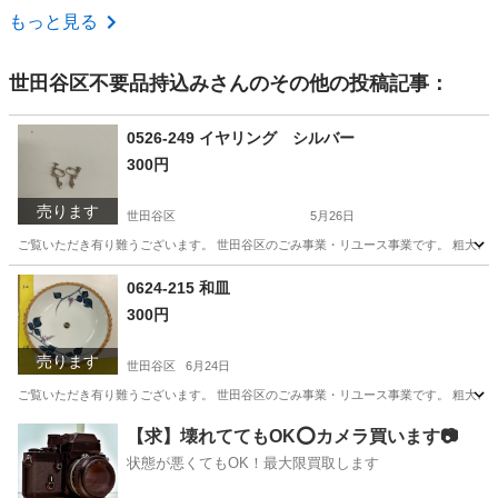
東京
品川区
大井競馬場前駅
調理器具
もっと見る
世田谷区不要品持込み
さんのその他の投稿記事：
0526-249 イヤリング シルバー
300円
売ります
世田谷区
5月26日
ご覧いただき有り難うございます。 世⽥⾕区のごみ事業・リユース事業です。 粗⼤ごみ
東京
世田谷区
アクセサリー
リユース
0624-215 和皿
300円
売ります
世田谷区
6月24日
ご覧いただき有り難うございます。 世⽥⾕区のごみ事業・リユース事業です。 粗⼤ごみ
東京
世田谷区
食器
リユース
【求】壊れててもOK⭕️カメラ買います📷
状態が悪くてもOK！最大限買取します