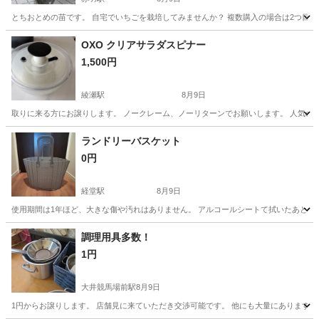
とちおとめの苗です。 自宅でいちごを栽培してみませんか？ 複数購入の場合は2つ目から1
東京
北区
赤羽駅
家庭用品
いちご
OXO クリアサラダスピナー
1,500円
綾瀬駅
8月9日
取りに来る方にお譲りします。 ノークレーム、ノーリターンでお願いします。 人気のキ
東京
足立区
綾瀬駅
調理器具
ランドリーバスケット
0円
経堂駅
8月9日
使用期間は1年ほど、大きな傷や汚れはありません。 アルコールシートて拭いたあと、ビ
東京
世田谷区
経堂駅
洗濯用品
調理用具多数！
1円
大井競馬場前駅
8月9日
1円からお譲りします。 店舗見に来ていただき交渉可能です。 他にも大量にあります。 