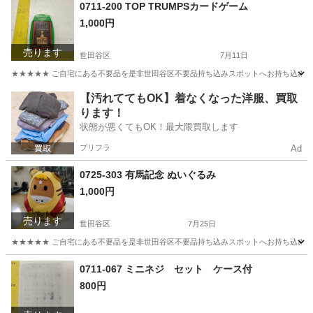
東京
世田谷区
アクセサリー
リユース
0711-200 TOP TRUMPSカードゲーム
1,000円
売ります
世田谷区
7月11日
★★★★★ ご自宅にある不要品を是非世田谷区不要品持ち込みスポットへお持ち込みしません
東京
世田谷区
カードゲーム
スポット
【汚れててもOK】着なくなった洋服、買取
ります！
状態が悪くてもOK！最大限買取します
プリフラ
Ad
0725-303 有馬記念 ぬいぐるみ
1,000円
売ります
世田谷区
7月25日
★★★★★ ご自宅にある不要品を是非世田谷区不要品持ち込みスポットへお持ち込みしません
東京
世田谷区
おもちゃ
スポット
0711-067 ミニネジ セット ケース付
800円