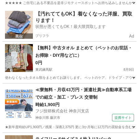
★★★★★ ご自宅にある不要品を是非ジモティースポットへお持ち込みしませんか？ 家
東京
町田市
食器
Porcelain
【汚れててもOK】着なくなった洋服、買取
ります！
状態が悪くてもOK！最大限買取します
プリフラ
Ad
【無料】中古タオル まとめて（ペットのお世話・
お掃除・DIY用などに）
0円
東武練馬駅
8月9日
使わなくなったタオル類をまとめてお譲りします。 ペットのケア、ドライブ・アウトドア
東京
練馬区
東武練馬駅
生活雑貨
≪寮無料・月収43万円・派遣社員≫自動車系工場
での組立・加工・プレス 交替制
時給1,900円
フジ技研株式会社 神奈川支店
神奈川県 藤沢市
提携サイト
★新年度時給UP1,900円／残業・深夜2,375円 更に3か月毎に12万円の奨励金を含む
神奈川
藤沢市
その他