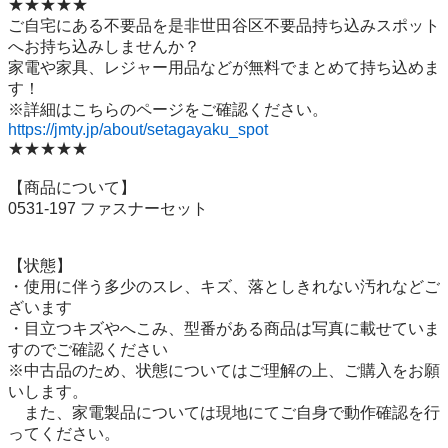
★★★★★

ご自宅にある不要品を是非世田谷区不要品持ち込みスポット
へお持ち込みしませんか？

家電や家具、レジャー用品などが無料でまとめて持ち込めま
す！

https://jmty.jp/about/setagayaku_spot
★★★★★

【商品について】

0531-197 ファスナーセット

【状態】

・使用に伴う多少のスレ、キズ、落としきれない汚れなどご
ざいます

・目立つキズやへこみ、型番がある商品は写真に載せていま
すのでご確認ください

※中古品のため、状態についてはご理解の上、ご購入をお願
いします。

　また、家電製品については現地にてご自身で動作確認を行
ってください。
