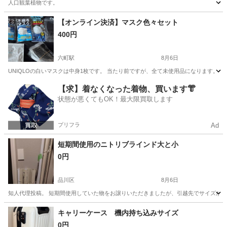
人口観葉植物です。
東京
港区
表参道駅
その他
観葉植物
【オンライン決済】マスク色々セット
400円
六町駅
8月6日
UNIQLOの白いマスクは中身1枚です。 当たり前ですが、全て未使用品になります。 
東京
足立区
六町駅
その他
マスク
【求】着なくなった着物、買います👘
状態が悪くてもOK！最大限買取します
プリフラ
Ad
短期間使用のニトリブラインド大と小
0円
品川区
8月6日
知人代理投稿。 短期間使用していた物をお譲りいただきましたが、引越先でサイズが合
東京
品川区
その他
ブラインド
キャリーケース 機内持ち込みサイズ
0円