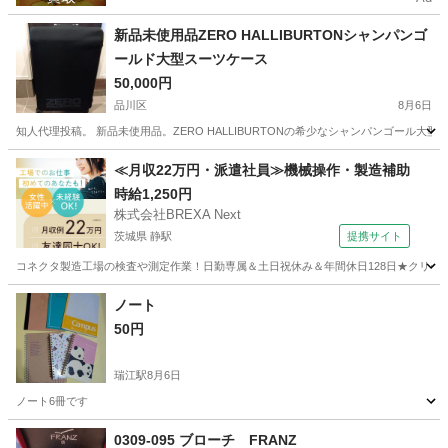
新品未使用品ZERO HALLIBURTONシャンパンゴ
ールド大型スーツケース
50,000円
品川区
8月6日
知人代理投稿。 新品未使用品。ZERO HALLIBURTONの希少なシャンパンゴー
東京
品川区
その他
≪月収22万円・派遣社員≫機械操作・製造補助
時給1,250円
株式会社BREXA Next
茨城県 静駅
提携サイト
コネクタ製造工場の検査や測定作業！日勤専属＆土日祝休み＆年間休日128日★クリーン
茨城
常陸大宮市
静駅
その他
ノート
50円
瑞江駅
8月6日
ノート6冊です
東京
江戸川区
瑞江駅
その他
0309-095 ブローチ FRANZ