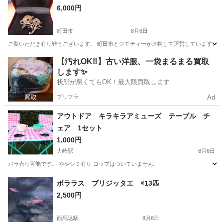
6,000円
町田市
8月6日
ご覧いただき有り難うございます。 町田市とジモティーが連携して運営しています。 粗
東京
町田市
その他
リユース
【汚れOK‼️】古い洋服、一袋まるまる買取
します✨
状態が悪くてもOK！最大限買取します
プリフラ
Ad
アウトドア キラキラアミューズ テーブル チ
ェア 1セット
1,000円
大崎駅
8月6日
バラ売り可能です。 ややシミ有り コップはついていません。
東京
品川区
大崎駅
その他
ボララス ブリジッタエ ×13匹
2,500円
西馬込駅
8月6日