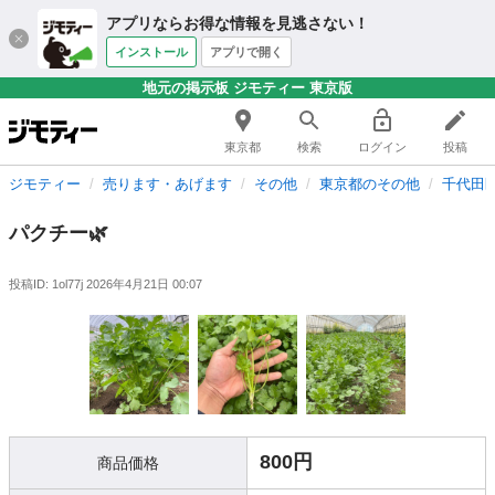
アプリならお得な情報を見逃さない！
インストール
アプリで開く
地元の掲示板 ジモティー 東京版
東京都
検索
ログイン
投稿
ジモティー
売ります・あげます
その他
東京都のその他
千代田
パクチー🌿
投稿ID: 1ol77j
2026年4月21日 00:07
800円
商品価格