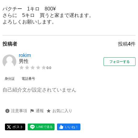
パクチー　1キロ　800¥

さらに　5キロ　買うと家まで遅れます。　

よろしくお願いします。
投稿者
投稿
4
件
rokim
男性
フォローする
0.0
身分証
電話番号
自己紹介文が設定されていません
注意事項
通報
お気に入り
ポスト
いいね！
LINEで送る