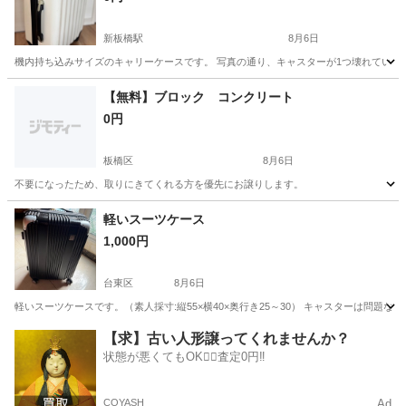
新板橋駅
8月6日
機内持ち込みサイズのキャリーケースです。 写真の通り、キャスターが1つ壊れています
東京
板橋区
新板橋駅
その他
【無料】ブロック コンクリート
0円
板橋区
8月6日
不要になったため、取りにきてくれる方を優先にお譲りします。
東京
板橋区
その他
コンクリート
軽いスーツケース
1,000円
台東区
8月6日
軽いスーツケースです。（素人採寸:縦55×横40×奥行き25～30） キャスターは問題
東京
台東区
その他
【求】古い人形譲ってくれませんか？
状態が悪くてもOK🙆‍♀️査定0円‼️
COYASH
Ad