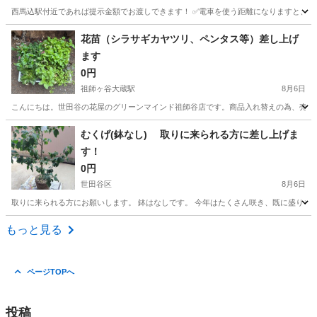
西馬込駅付近であれば提示金額でお渡しできます！ ✅電車を使う距離になりますと、往復
東京
大田区
西馬込駅
その他
電車
花苗（シラサギカヤツリ、ペンタス等）差し上げ
ます
0円
祖師ヶ谷大蔵駅
8月6日
こんにちは。世田谷の花屋のグリーンマインド祖師谷店です。商品入れ替えの為、売れ残
東京
世田谷区
祖師ヶ谷大蔵駅
その他
花苗
むくげ(鉢なし) 取りに来られる方に差し上げま
す！
0円
世田谷区
8月6日
取りに来られる方にお願いします。 鉢はなしです。 今年はたくさん咲き、既に盛りを
東京
世田谷区
その他
もっと見る
ページTOPへ
投稿