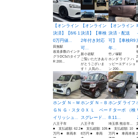
【オンライン
【オンライン
【オンライン
決済】【8/6 1
決済】【車検
決済・配送
0万円値...
2年付き対応
可】【車検R9
田無駅
可...
年...
改造多数のインテ
新小岩駅
竹ノ塚駅
グラDC5のタイプ
ご覧いただきあり
ホンダ ライフ ハ
R 200...
K
がとうございま
ッピーエディショ
す！ 人気の...
ン 200...
ホンダ Ｎ－Ｗ
ホンダ Ｎ－Ｂ
ホンダ ライフ
ＧＮ Ｇ・スタ
ＯＸ Ｌ ベー
Ｆターボ （検
イリッシュ...
スグレード...
8.11...
八王子市
八王子市
埼玉県 熊谷市...
■ 支払総額: 62.2
■ 支払総額: 109.
■ 支払総額: 10
万円 ■ 車両本
8万円 ■ 車両
万円 ■ 車両本体