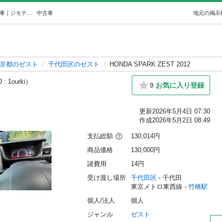
HONDA SPARK ZEST 2012 (rokim) 竹橋のゼストの中古車｜ジモティー
中古車
地元の掲示
京都のゼスト
千代田区のゼスト
HONDA SPARK ZEST 2012
: 1ourki）
9
お気に入り登録
更新
2026年5月4日 07:30
作成
2026年5月2日 08:49
支払総額
130,014円
商品価格
130,000円
諸費用
14円
受け渡し場所
千代田区
 - 千代田
東京メトロ東西線 - 
竹橋駅
個人/法人
個人
ジャンル
ゼスト