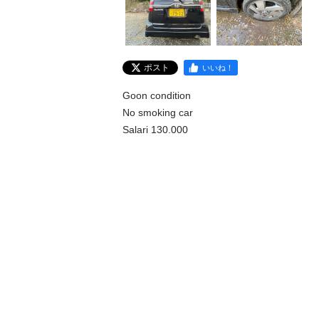
ポスト
いいね！
Goon condition

No smoking car

Salari 130.000