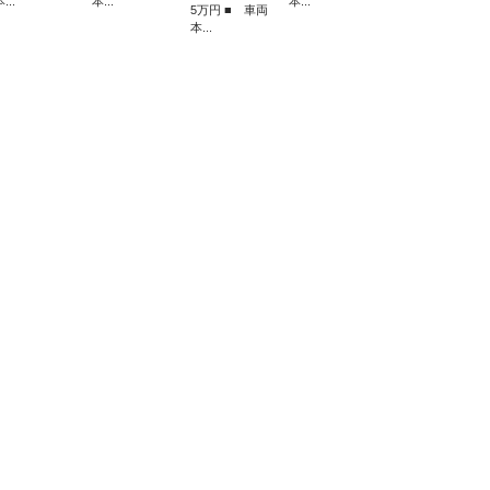
...
本...
本...
5万円 ■ 車両
本...