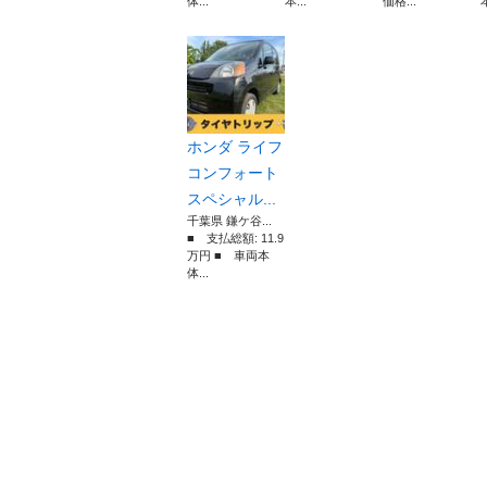
体...
本...
価格...
本
ホンダ ライフ
コンフォート
スペシャル...
千葉県 鎌ケ谷...
■ 支払総額: 11.9
万円 ■ 車両本
体...