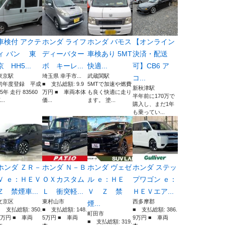
車検付 アクテ
ホンダ ライフ
ホンダ バモス
【オンライン
ィ バン 東
ディーバター
車検あり 5MT
決済・配送
京 HH5...
ボ キーレ...
快適...
可】CB6 ア
東京駅
埼玉県 幸手市...
武蔵関駅
コ...
初年度登録 平成
■ 支払総額: 9.9
5MTで加速や燃費
新秋津駅
25年 走行 83560
万円 ■ 車両本体
も良く快適に走り
半年前に170万で
...
価...
ます。 塗...
購入し、まだ1年
も乗ってい...
ホンダ ＺＲ－
ホンダ Ｎ－Ｂ
ホンダ ヴェゼ
ホンダ ステッ
Ｖ ｅ：ＨＥＶ
ＯＸカスタム
ル ｅ：ＨＥ
プワゴン ｅ：
Ｚ 禁煙車...
Ｌ 衝突軽...
Ｖ Ｚ 禁
ＨＥＶエア...
文京区
東村山市
西多摩郡
煙...
■ 支払総額: 350.
■ 支払総額: 148.
■ 支払総額: 386.
町田市
2万円 ■ 車両
5万円 ■ 車両
9万円 ■ 車両
■ 支払総額: 319.