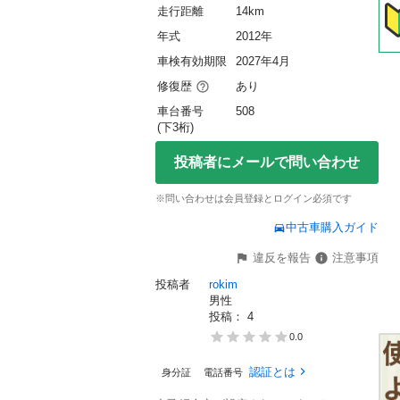
走行距離
14km
年式
2012年
車検有効期限
2027年4月
修復歴
あり
車台番号
508
(下3桁)
投稿者にメールで問い合わせ
※問い合わせは会員登録とログイン必須です
中古車購入ガイド
違反を報告
注意事項
投稿者
rokim
男性
投稿： 
4
0.0
認証とは
身分証
電話番号