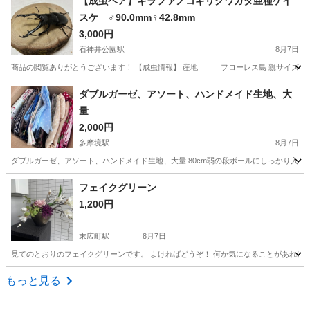
【成虫ペア】ギラファノコギリクワガタ亜種ケイ
スケ ♂90.0mm♀42.8mm
3,000円
石神井公園駅
8月7日
商品の閲覧ありがとうございます！ 【成虫情報】 産地 フローレス島 親サイズ ♂98mm ♀
東京
練馬区
石神井公園駅
その他
ダブルガーゼ、アソート、ハンドメイド生地、大
量
2,000円
多摩境駅
8月7日
ダブルガーゼ、アソート、ハンドメイド生地、大量 80cm弱の段ボールにしっかり入るくら
東京
八王子市
多摩境駅
その他
ハンドメイド
フェイクグリーン
1,200円
末広町駅
8月7日
見てのとおりのフェイクグリーンです。 よければどうぞ！ 何か気になることがあれば
東京
千代田区
末広町駅
その他
もっと見る