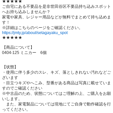
★★★★★

ご自宅にある不要品を是非世田谷区不要品持ち込みスポット
へお持ち込みしませんか？

家電や家具、レジャー用品などが無料でまとめて持ち込めま
す！

https://jmty.jp/about/setagayaku_spot
★★★★★

【商品について】

0404-125 ミニカー　6個

【状態】

・使用に伴う多少のスレ、キズ、落としきれない汚れなどご
ざいます

・目立つキズやへこみ、型番がある商品は写真に載せていま
すのでご確認ください

※中古品のため、状態についてはご理解の上、ご購入をお願
いします。

　また、家電製品については現地にてご自身で動作確認を行
ってください。
