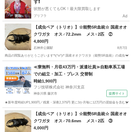
す❗️
状態が悪くてもOK！最大限買取します
プリフラ
Ad
【成虫ペア（トリオ）】☆能勢SR血統☆ 国産オオ
クワガタ オス♂72.2mm メス♀2匹 ②
4,800円
石神井公園駅
8月7日
商品の閲覧ありがとうございます*\(^o^)/* 国産オオクワガタ（能勢SR血統）の成虫ペア（
東京
練馬区
石神井公園駅
その他
能勢
≪寮無料・月収43万円・派遣社員≫自動車系工場
での組立・加工・プレス 交替制
時給1,900円
フジ技研株式会社 神奈川支店
神奈川県 藤沢市
提携サイト
★新年度時給UP1,900円／残業・深夜2,375円 更に3か月毎に12万円の奨励金を含む
神奈川
藤沢市
その他
【成虫ペア（トリオ）】☆能勢SR血統☆ 国産オオ
クワガタ オス♂70.6mm メス♀2匹 ③
4,000円