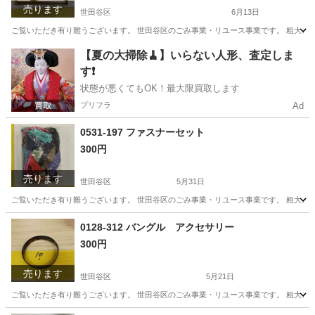
売ります
世田谷区
6月13日
ご覧いただき有り難うございます。 世⽥⾕区のごみ事業・リユース事業です。 粗⼤ごみ
東京
世田谷区
アクセサリー
リユース
【夏の大掃除🧹】いらない人形、査定しま
す❗️
状態が悪くてもOK！最大限買取します
プリフラ
Ad
0531-197 ファスナーセット
300円
売ります
世田谷区
5月31日
ご覧いただき有り難うございます。 世⽥⾕区のごみ事業・リユース事業です。 粗⼤ごみ
東京
世田谷区
その他
リユース
0128-312 バングル アクセサリー
300円
売ります
世田谷区
5月21日
ご覧いただき有り難うございます。 世⽥⾕区のごみ事業・リユース事業です。 粗⼤ごみ