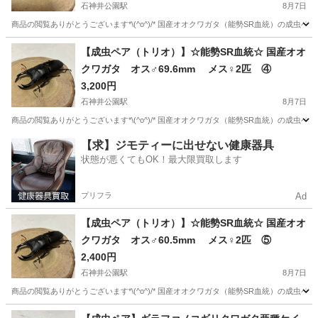
石神井公園駅
8月7日
商品の閲覧ありがとうございます*\(^o^)/* 国産オオクワガタ（能勢SR血統）の成虫ペア（
東京
練馬区
石神井公園駅
その他
能勢
【成虫ペア（トリオ）】☆能勢SR血統☆ 国産オオ
クワガタ オス♂69.6mm メス♀2匹 ④
3,200円
石神井公園駅
8月7日
商品の閲覧ありがとうございます*\(^o^)/* 国産オオクワガタ（能勢SR血統）の成虫ペア（
東京
練馬区
石神井公園駅
その他
能勢
【求】ジモティーに出せない健康器具
状態が悪くてもOK！最大限買取します
プリフラ
Ad
【成虫ペア（トリオ）】☆能勢SR血統☆ 国産オオ
クワガタ オス♂60.5mm メス♀2匹 ⑤
2,400円
石神井公園駅
8月7日
商品の閲覧ありがとうございます*\(^o^)/* 国産オオクワガタ（能勢SR血統）の成虫ペア（
東京
練馬区
石神井公園駅
その他