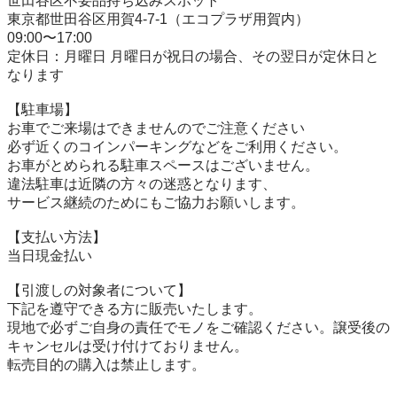
世田谷区不要品持ち込みスポット

東京都世田谷区用賀4-7-1（エコプラザ用賀内）

09:00〜17:00

定休日：月曜日 月曜日が祝日の場合、その翌日が定休日と
なります

【駐⾞場】

お車でご来場はできませんのでご注意ください

必ず近くのコインパーキングなどをご利用ください。

お車がとめられる駐車スペースはございません。

違法駐車は近隣の方々の迷惑となります、

サービス継続のためにもご協力お願いします。

【⽀払い⽅法】

当日現金払い

【引渡しの対象者について】

下記を遵守できる⽅に販売いたします。

現地で必ずご⾃⾝の責任でモノをご確認ください。譲受後の
キャンセルは受け付けておりません。

転売⽬的の購⼊は禁⽌します。