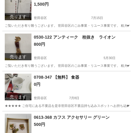
1,500円
売ります
世田谷区
7月15日
ご覧いただき有り難うございます。 世⽥⾕区のごみ事業・リユース事業です。 粗⼤ごみ
東京
世田谷区
その他
リユース
0530-122 アンティーク 栓抜き ライオン
800円
売ります
世田谷区
5月30日
ご覧いただき有り難うございます。 世⽥⾕区のごみ事業・リユース事業です。 粗⼤ごみ
東京
世田谷区
インテリア雑貨/小物
リユース
0708-347 【無料】 食器
0円
売ります
世田谷区
7月8日
★★★★★ ご自宅にある不要品を是非世田谷区不要品持ち込みスポットへお持ち込みしません
東京
世田谷区
食器
スポット
0613-368 カフス アクセサリー グリーン
500円