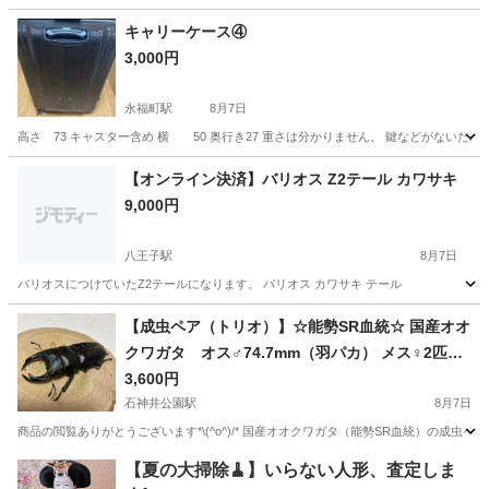
東京
墨田区
浅草駅
その他
キャリーケース④
3,000円
永福町駅
8月7日
高さ 73 キャスター含め 横 50 奥行き27 重さは分かりません。 鍵などがないた
東京
杉並区
永福町駅
その他
キャリーケース
【オンライン決済】バリオス Z2テール カワサキ
9,000円
八王子駅
8月7日
バリオスにつけていたZ2テールになります。 バリオス カワサキ テール
東京
八王子市
八王子駅
その他
テール
【成虫ペア（トリオ）】☆能勢SR血統☆ 国産オオ
クワガタ オス♂74.7mm（羽パカ） メス♀2匹
①
3,600円
石神井公園駅
8月7日
商品の閲覧ありがとうございます*\(^o^)/* 国産オオクワガタ（能勢SR血統）の成虫ペア（
東京
練馬区
石神井公園駅
その他
能勢
【夏の大掃除🧹】いらない人形、査定しま