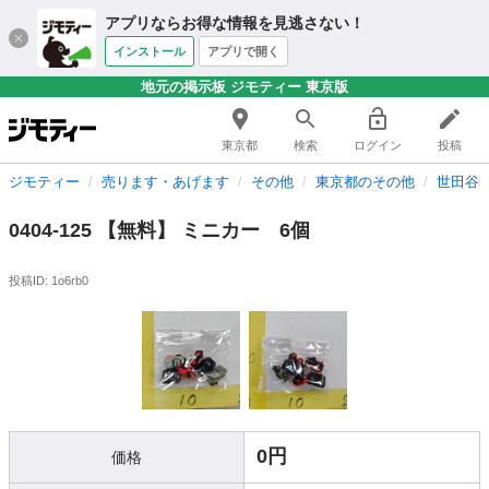
アプリならお得な情報を見逃さない！
インストール
アプリで開く
地元の掲示板 ジモティー 東京版
東京都
検索
ログイン
投稿
ジモティー
売ります・あげます
その他
東京都のその他
世田谷
0404-125 【無料】 ミニカー 6個
投稿ID: 1o6rb0
0円
価格