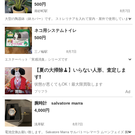
500円
南砂町駅
8月7日
大型の陶器鉢（鉢カバー）です。 ストレリチアを入れて室内・屋外で使用していました。 *
東京
江東区
南砂町駅
その他
ネコ用システムトイレ
500円
三ノ輪駅
8月7日
エステーペット「実感消臭」シリーズです
東京
台東区
三ノ輪駅
その他
ネコ
【夏の大掃除🧹】いらない人形、査定しま
す❗️
状態が悪くてもOK！最大限買取します
プリフラ
Ad
腕時計 salvatore marra
4,000円
浅草駅
8月7日
電池交換お願い致します。 Salvatore Marra サルバトーレマーラ ムーンフェイズ 