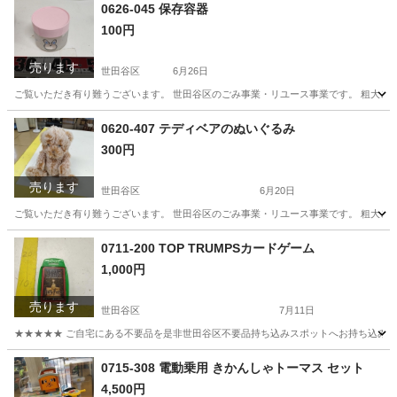
東京
世田谷区
スポーツ
リユース
0626-045 保存容器
100円
売ります
世田谷区
6月26日
ご覧いただき有り難うございます。 世⽥⾕区のごみ事業・リユース事業です。 粗⼤ごみ
東京
世田谷区
スキンケア
リユース
0620-407 テディベアのぬいぐるみ
300円
売ります
世田谷区
6月20日
ご覧いただき有り難うございます。 世⽥⾕区のごみ事業・リユース事業です。 粗⼤ごみ
東京
世田谷区
おもちゃ
リユース
0711-200 TOP TRUMPSカードゲーム
1,000円
売ります
世田谷区
7月11日
★★★★★ ご自宅にある不要品を是非世田谷区不要品持ち込みスポットへお持ち込みしません
東京
世田谷区
カードゲーム
スポット
0715-308 電動乗用 きかんしゃトーマス セット
4,500円