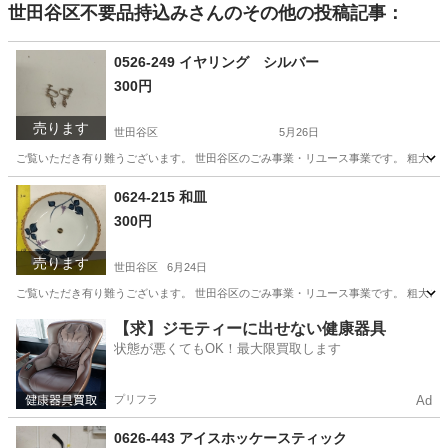
世田谷区不要品持込み
さんのその他の投稿記事：
0526-249 イヤリング シルバー
300円
売ります
世田谷区
5月26日
ご覧いただき有り難うございます。 世⽥⾕区のごみ事業・リユース事業です。 粗⼤ごみ
東京
世田谷区
アクセサリー
リユース
0624-215 和皿
300円
売ります
世田谷区
6月24日
ご覧いただき有り難うございます。 世⽥⾕区のごみ事業・リユース事業です。 粗⼤ごみ
東京
世田谷区
食器
リユース
【求】ジモティーに出せない健康器具
状態が悪くてもOK！最大限買取します
プリフラ
Ad
0626-443 アイスホッケースティック