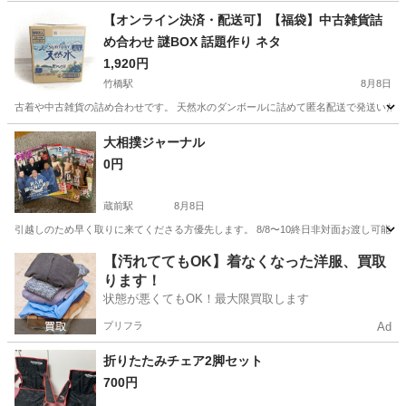
東京
日野市
その他
【オンライン決済・配送可】【福袋】中古雑貨詰
め合わせ 謎BOX 話題作り ネタ
1,920円
竹橋駅
8月8日
古着や中古雑貨の詰め合わせです。 天然水のダンボールに詰めて匿名配送で発送いたし
東京
千代田区
竹橋駅
その他
詰め合わせ
大相撲ジャーナル
0円
蔵前駅
8月8日
引越しのため早く取りに来てくださる方優先します。 8/8〜10終日非対面お渡し可能
東京
台東区
蔵前駅
その他
【汚れててもOK】着なくなった洋服、買取
ります！
状態が悪くてもOK！最大限買取します
プリフラ
Ad
折りたたみチェア2脚セット
700円