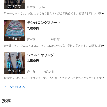
売ります
府中市
6月14日
12本のセットです。 光によって白く見えますが全部黒色です。 画像2はアレンジ例で
東京
府中市
その他
デコレーション
モン族ロングスカート
7,000円
売ります
府中市
6月14日
未使用です。 ウエストはゴムです。 162センチの私で足首の長さです。 2種類の柄の
東京
府中市
その他
ロングスカート
シェルイヤリング
1,500円
売ります
府中市
6月14日
貝殻で作られているイヤリングです。 光の差しかたによって七色にキラキラします。
東京
府中市
アクセサリー
貝殻
ページTOPへ
投稿