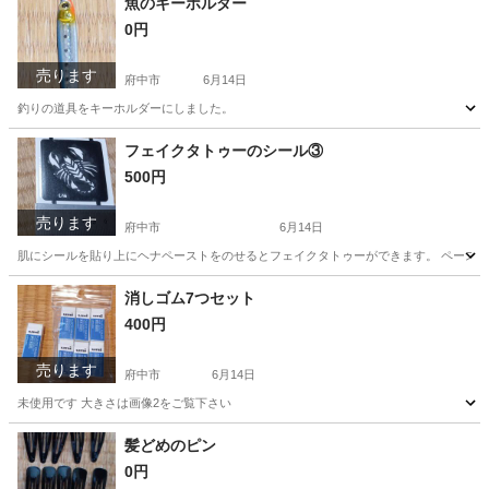
魚のキーホルダー
0円
売ります
府中市
6月14日
釣りの道具をキーホルダーにしました。
東京
府中市
その他
キーホルダー
フェイクタトゥーのシール③
500円
売ります
府中市
6月14日
肌にシールを貼り上にヘナペーストをのせるとフェイクタトゥーができます。 ペースト
東京
府中市
その他
消しゴム7つセット
400円
売ります
府中市
6月14日
未使用です 大きさは画像2をご覧下さい
東京
府中市
その他
消しゴム
髪どめのピン
0円