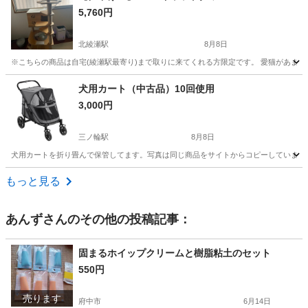
5,760円
北綾瀬駅
8月8日
※こちらの商品は自宅(綾瀬駅最寄り)まで取りに来てくれる方限定です。 愛猫があまり
東京
足立区
北綾瀬駅
その他
犬用カート（中古品）10回使用
3,000円
三ノ輪駅
8月8日
犬用カートを折り畳んで保管してます。写真は同じ商品をサイトからコピーしています
東京
台東区
三ノ輪駅
その他
もっと見る
あんず
さんのその他の投稿記事：
固まるホイップクリームと樹脂粘土のセット
550円
売ります
府中市
6月14日