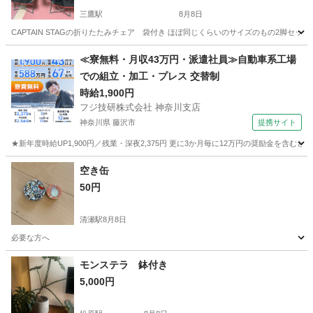
三鷹駅
8月8日
CAPTAIN STAGの折りたたみチェア 袋付き ほぼ同じくらいのサイズのもの2脚セット
東京
三鷹市
三鷹駅
その他
折りたたみ
≪寮無料・月収43万円・派遣社員≫自動車系工場
での組立・加工・プレス 交替制
時給1,900円
フジ技研株式会社 神奈川支店
神奈川県 藤沢市
提携サイト
★新年度時給UP1,900円／残業・深夜2,375円 更に3か月毎に12万円の奨励金を含む
神奈川
藤沢市
その他
空き缶
50円
清瀬駅
8月8日
必要な方へ
東京
清瀬市
清瀬駅
その他
モンステラ 鉢付き
5,000円