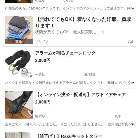
松原駅
8月8日
存在感のある大型のモンステラです。インテリアのアクセントとして最適です。鉢付きで
東京
世田谷区
松原駅
その他
【汚れててもOK】着なくなった洋服、買取
ります！
状態が悪くてもOK！最大限買取します
プリフラ
Ad
アラームが鳴るチェーンロック
2,000円
十条駅
8月8日
バイクや自転車など盗難防止に使えるアラームが鳴るロックです。 昨日までバイクの車体
東京
北区
十条駅
その他
【オンライン決済・配送可】アウトドアチェア
2,000円
亀戸駅
8月8日
室内にて2、3回利用いたしました。 目立った汚れはありませんが、使用感は写真を参
東京
江東区
亀戸駅
その他
【値下げ！】Rakuキャットタワー