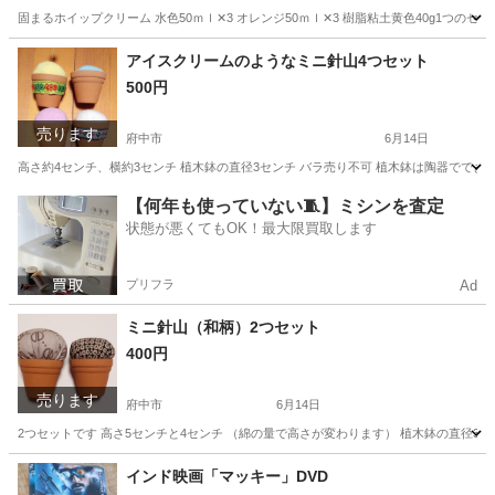
固まるホイップクリーム 水色50ｍｌ✕3 オレンジ50ｍｌ✕3 樹脂粘土黄色40g1つのセ
東京
府中市
その他
粘土
アイスクリームのようなミニ針山4つセット
500円
売ります
府中市
6月14日
高さ約4センチ、横約3センチ 植木鉢の直径3センチ バラ売り不可 植木鉢は陶器ででき
東京
府中市
その他
黄色
【何年も使っていない🧵】ミシンを査定
状態が悪くてもOK！最大限買取します
プリフラ
Ad
ミニ針山（和柄）2つセット
400円
売ります
府中市
6月14日
2つセットです 高さ5センチと4センチ （綿の量で高さが変わります） 植木鉢の直径3
東京
府中市
その他
和柄
インド映画「マッキー」DVD