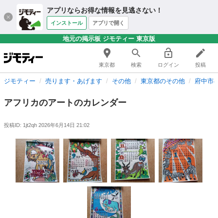
アプリならお得な情報を見逃さない！
インストール
アプリで開く
地元の掲示板 ジモティー 東京版
東京都
検索
ログイン
投稿
ジモティー
売ります・あげます
その他
東京都のその他
府中市
アフリカのアートのカレンダー
投稿ID: 1jt2qh
2026年6月14日 21:02