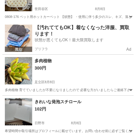
世田谷区
8月8日
0808-176 ペット用ホットカーペット 【状態】 ・使用に伴う多少のスレ、キズ、落
東京
世田谷区
その他
現地
【汚れててもOK】着なくなった洋服、買取
ります！
状態が悪くてもOK！最大限買取します
プリフラ
Ad
多肉植物
300円
足立区
8月8日
多肉植物 育てていましたが不要になりましたので 必要な方がいましたらご連絡下さい
東京
足立区
その他
きれいな発泡スチロール
102円
日野市
8月8日
希望時間や取引場所はプロフィールに載せています。お問い合わせ前に必ずご覧ください