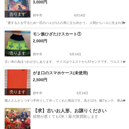
3,000円
売ります
府中市
6月14日
「愛する人を守るため一匹のハエが1人の男に立ち向かう」 人間からハエに生まれ変わ
東京
府中市
カードゲーム
DVD
モン族ひざたけスカート①
2,000円
売ります
府中市
6月14日
古い布の為ほつれが少しあります。 サイズはウエストから57センチです。ウエストは
東京
府中市
スカート
ゴム
がま口のスマホケース(未使用)
2,500円
売ります
府中市
6月14日
職人さんが１つずつ手作りして作ってくれた商品です。高さ13.5、幅7センチ、厚み1.
東京
府中市
その他
帆布
【求】古いお人形、お譲りください
状態が悪くてもOK！最大限買取します