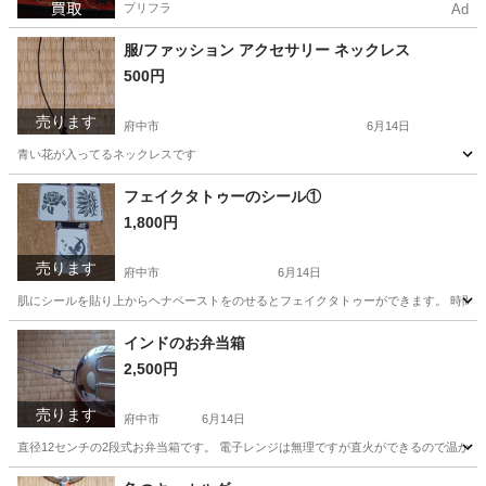
プリフラ
Ad
服/ファッション アクセサリー ネックレス
500円
売ります
府中市
6月14日
青い花が入ってるネックレスです
東京
府中市
アクセサリー
フェイクタトゥーのシール①
1,800円
売ります
府中市
6月14日
肌にシールを貼り上からヘナペーストをのせるとフェイクタトゥーができます。 時間と
東京
府中市
その他
セット
インドのお弁当箱
2,500円
売ります
府中市
6月14日
直径12センチの2段式お弁当箱です。 電子レンジは無理ですが直火ができるので温かい
東京
府中市
家具
弁当箱