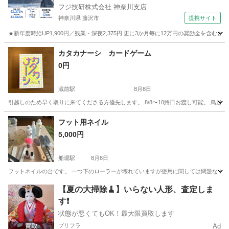
フジ技研株式会社 神奈川支店
神奈川県 藤沢市
提携サイト
★新年度時給UP1,900円／残業・深夜2,375円 更に3か月毎に12万円の奨励金を含む
神奈川
藤沢市
その他
カタカナーシ カードゲーム
0円
蔵前駅
8月8日
引越しのため早く取りに来てくださる方優先します。 8/8〜10終日お渡し可能。 鳥
東京
台東区
蔵前駅
その他
付近
フット用ネイル
5,000円
船堀駅
8月8日
フットネイルの台です。 一つ下のローラーが壊れていますが使用に関しては問題なく使
東京
江戸川区
船堀駅
その他
フット
【夏の大掃除🧹】いらない人形、査定しま
す❗️
状態が悪くてもOK！最大限買取します
プリフラ
Ad