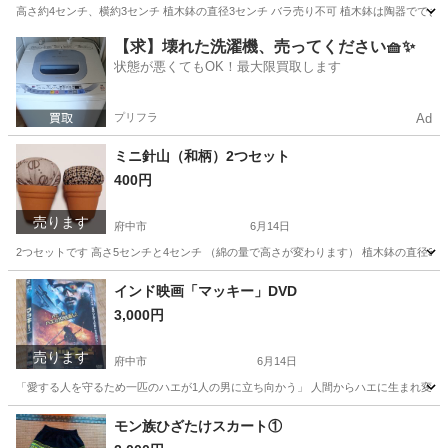
高さ約4センチ、横約3センチ 植木鉢の直径3センチ バラ売り不可 植木鉢は陶器ででき
東京
府中市
その他
黄色
【求】壊れた洗濯機、売ってください🧺✨
状態が悪くてもOK！最大限買取します
プリフラ
Ad
ミニ針山（和柄）2つセット
400円
売ります
府中市
6月14日
2つセットです 高さ5センチと4センチ （綿の量で高さが変わります） 植木鉢の直径3
東京
府中市
その他
和柄
インド映画「マッキー」DVD
3,000円
売ります
府中市
6月14日
「愛する人を守るため一匹のハエが1人の男に立ち向かう」 人間からハエに生まれ変わ
東京
府中市
カードゲーム
DVD
モン族ひざたけスカート①