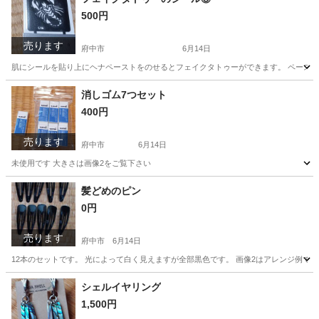
500円
売ります
府中市
6月14日
肌にシールを貼り上にヘナペーストをのせるとフェイクタトゥーができます。 ペースト
東京
府中市
その他
消しゴム7つセット
400円
売ります
府中市
6月14日
未使用です 大きさは画像2をご覧下さい
東京
府中市
その他
消しゴム
髪どめのピン
0円
売ります
府中市
6月14日
12本のセットです。 光によって白く見えますが全部黒色です。 画像2はアレンジ例で
東京
府中市
その他
デコレーション
シェルイヤリング
1,500円