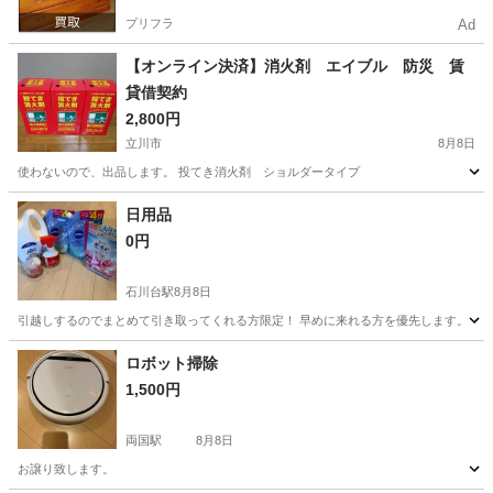
プリフラ
Ad
【オンライン決済】消火剤 エイブル 防災 賃
貸借契約
2,800円
立川市
8月8日
使わないので、出品します。 投てき消火剤 ショルダータイプ
東京
立川市
その他
日用品
0円
石川台駅
8月8日
引越しするのでまとめて引き取ってくれる方限定！ 早めに来れる方を優先します。
東京
大田区
石川台駅
その他
ロボット掃除
1,500円
両国駅
8月8日
お譲り致します。