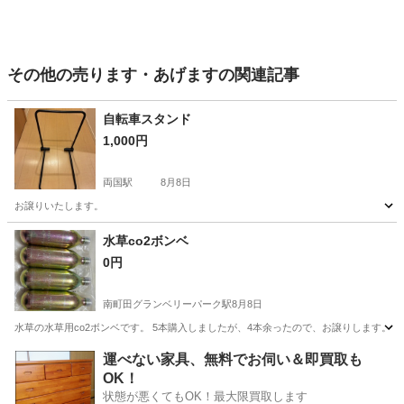
その他の売ります・あげますの関連記事
自転車スタンド
1,000円
両国駅
8月8日
お譲りいたします。
東京
墨田区
両国駅
その他
水草co2ボンベ
0円
南町田グランベリーパーク駅
8月8日
水草の水草用co2ボンベです。 5本購入しましたが、4本余ったので、お譲りします。
東京
町田市
南町田グランベリーパーク駅
その他
運べない家具、無料でお伺い＆即買取も
OK！
状態が悪くてもOK！最大限買取します