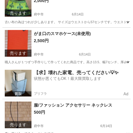
2,000円
売ります
府中市
6月14日
古い布の為ほつれが少しあります。 サイズはウエストから57センチです。ウエストは
東京
府中市
スカート
ゴム
がま口のスマホケース(未使用)
2,500円
売ります
府中市
6月14日
職人さんが１つずつ手作りして作ってくれた商品です。高さ13.5、幅7センチ、厚み1.
東京
府中市
その他
帆布
【求】壊れた家電、売ってください💡✨
状態が悪くてもOK！最大限買取します
プリフラ
Ad
服/ファッション アクセサリー ネックレス
500円
売ります
府中市
6月14日