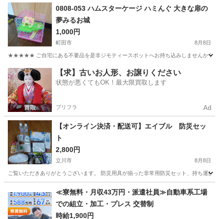
東京
墨田区
両国駅
その他
0808-053 ハムスターケージ ハミんぐ 大きな扉の
夢みるお城
1,000円
町田市
8月8日
★★★★★ ご自宅にある不要品を是非ジモティースポットへお持ち込みしませんか？ 家
東京
町田市
その他
ハムスター
【求】古いお人形、お譲りください
状態が悪くてもOK！最大限買取します
プリフラ
Ad
【オンライン決済・配送可】エイブル 防災セッ
ト
2,800円
立川市
8月8日
ご覧いただきありがとうございます。 防災用具が揃った非常用防災セット、持ち運び便利。 - セ
東京
立川市
その他
≪寮無料・月収43万円・派遣社員≫自動車系工場
での組立・加工・プレス 交替制
時給1,900円