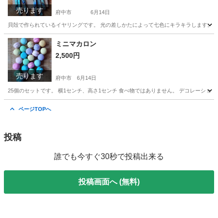
売ります
府中市
6月14日
貝殻で作られているイヤリングです。 光の差しかたによって七色にキラキラします。
東京
府中市
アクセサリー
貝殻
ミニマカロン
2,500円
売ります
府中市
6月14日
25個のセットです。 横1センチ、高さ1センチ 食べ物ではありません。 デコレーショ
東京
府中市
おもちゃ
食べ物
ページTOPへ
投稿
誰でも今すぐ30秒で投稿出来る
投稿画面へ (無料)