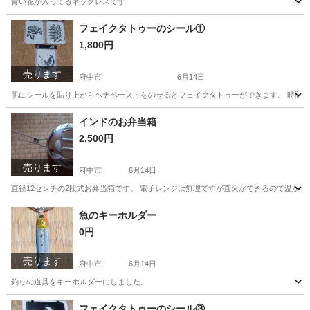
青い花が入ってるネックレスです
東京
府中市
アクセサリー
フェイクタトゥーのシール①
1,800円
売ります
府中市
6月14日
肌にシールを貼り上からヘナペーストをのせるとフェイクタトゥーができます。 時間と
東京
府中市
その他
セット
インドのお弁当箱
2,500円
売ります
府中市
6月14日
直径12センチの2段式お弁当箱です。 電子レンジは無理ですが直火ができるので温かい
東京
府中市
家具
弁当箱
魚のキーホルダー
0円
売ります
府中市
6月14日
釣りの道具をキーホルダーにしました。
東京
府中市
その他
キーホルダー
フェイクタトゥーのシール③