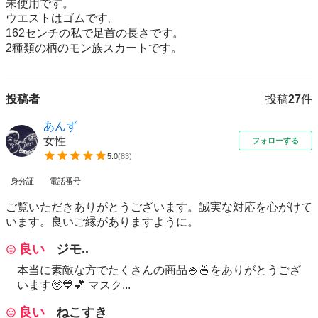
未使用です。

ウエストはゴムです。

162センチの私で足首の長さです。

2種類の柄のモン族スカートです。
投稿者
投稿
27
件
あんず
女性
フォローする
5.0
(
83
)
身分証
電話番号
ご覧いただきありがとうございます。誠実な対応を心がけて
います。良いご縁がありますように。
良い
ジモ..
本当に素敵な方でたくさんの商品🍚🍜をありがとうござ
います🥺💙💕 マスク...
良い
ねこすき