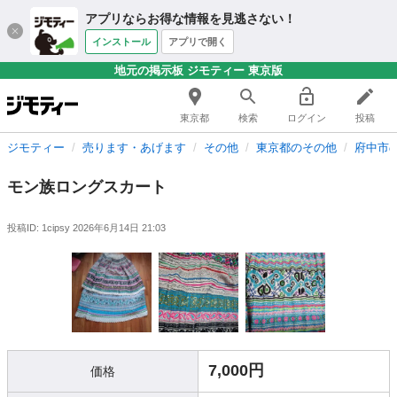
アプリならお得な情報を見逃さない！
インストール
アプリで開く
地元の掲示板 ジモティー 東京版
東京都
検索
ログイン
投稿
ジモティー
売ります・あげます
その他
東京都のその他
府中市
モン族ロングスカート
投稿ID: 1cipsy
2026年6月14日 21:03
7,000円
価格