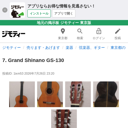
アプリならお得な情報を見逃さない！
インストール
アプリで開く
地元の掲示板 ジモティー 東京版
東京都
検索
ログイン
投稿
ジモティー
売ります・あげます
楽器
弦楽器、ギター
東京都の
7. Grand Shinano GS-130
投稿ID: 1ixm53
2026年7月26日 23:20