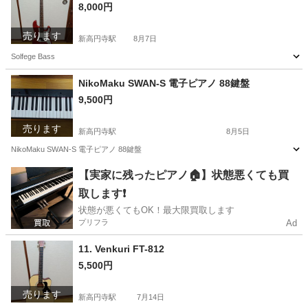
8,000円
売ります
新高円寺駅
8月7日
Solfege Bass
東京
杉並区
新高円寺駅
弦楽器、ギター
NikoMaku SWAN-S 電子ピアノ 88鍵盤
9,500円
売ります
新高円寺駅
8月5日
NikoMaku SWAN-S 電子ピアノ 88鍵盤
東京
杉並区
新高円寺駅
鍵盤楽器、ピアノ
【実家に残ったピアノ🏠】状態悪くても買
取します❗️
状態が悪くてもOK！最大限買取します
プリフラ
Ad
11. Venkuri FT-812
5,500円
売ります
新高円寺駅
7月14日