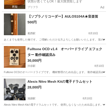
状態が悪くてもOK！最大限買取します
プリフラ
Ad
【ソプラノリコーダー】AULOS104A★音楽笛
500円
葛西駅
8月10日
あくまでも使用した物です。 ご理解いただける方よろしくお願いいたします。 笛の裏
東京
江戸川区
葛西駅
管楽器、笛、ハーモニカ
AULOS
Fulltone OCD v1.4 オーバードライブ エフェク
ター 動作確認済み
30,000円
渋谷駅
8月10日
Fulltone OCDのオーバードライブです。 機材整理のため出品します。 動作確認
東京
渋谷区
渋谷駅
エフェクター、PA機器
Alesis Nitro Mesh Kitの電子ドラムセット
28,000円
池袋駅
8月10日
Alesis Nitro Mesh Kitの電子ドラムセットです。 使用しなくなったため出品します。 【セッ