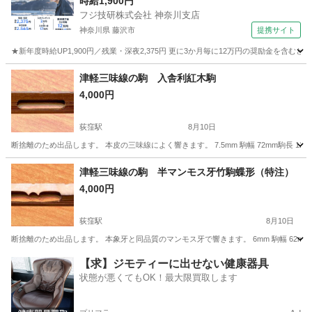
時給1,900円
フジ技研株式会社 神奈川支店
神奈川県 藤沢市
提携サイト
★新年度時給UP1,900円／残業・深夜2,375円 更に3か月毎に12万円の奨励金を含む
神奈川
藤沢市
その他
津軽三味線の駒 入舎利紅木駒
4,000円
荻窪駅
8月10日
断捨離のため出品します。 本皮の三味線によく響きます。 7.5mm 駒幅 72mm駒長 12mm
東京
杉並区
荻窪駅
弦楽器、ギター
紅木
津軽三味線の駒 半マンモス牙竹駒蝶形（特注）
4,000円
荻窪駅
8月10日
断捨離のため出品します。 本象牙と同品質のマンモス牙で響きます。 6mm 駒幅 62mm駒長
東京
杉並区
荻窪駅
弦楽器、ギター
マンモス
【求】ジモティーに出せない健康器具
状態が悪くてもOK！最大限買取します