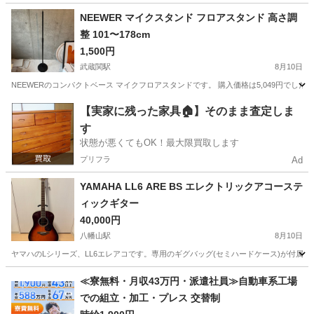
東京
豊島区
池袋駅
打楽器、ドラム
Mesh
NEEWER マイクスタンド フロアスタンド 高さ調
整 101〜178cm
1,500円
武蔵関駅
8月10日
NEEWERのコンパクトベース マイクフロアスタンドです。 購入価格は5,049円でした
東京
練馬区
武蔵関駅
アクセサリー
【実家に残った家具🏠】そのまま査定しま
す
状態が悪くてもOK！最大限買取します
プリフラ
Ad
YAMAHA LL6 ARE BS エレクトリックアコーステ
ィックギター
40,000円
八幡山駅
8月10日
ヤマハのLシリーズ、LL6エレアコです。専用のギグバッグ(セミハードケース)が付属し
東京
杉並区
八幡山駅
弦楽器、ギター
≪寮無料・月収43万円・派遣社員≫自動車系工場
での組立・加工・プレス 交替制