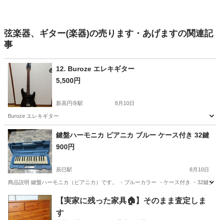
弦楽器、ギター(楽器)の売ります・あげますの関連記
事
12. Buroze エレキギター
5,500円
新高円寺駅
8月10日
Buroze エレキギター
東京
杉並区
新高円寺駅
弦楽器、ギター
エレキギター
鍵盤ハーモニカ ピアニカ ブルー ケース付き 32鍵
900円
辰巳駅
8月10日
商品説明 鍵盤ハーモニカ（ピアニカ）です。 ・ブルーカラー ・ケース付き ・32鍵タ
東京
江東区
辰巳駅
鍵盤楽器、ピアノ
鍵盤ハーモニカ
【実家に残った家具🏠】そのまま査定しま
す