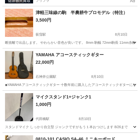
プリフラ
Ad
津軽三味線の駒 半農耕牛プロモデル（特注）
3,500円
荻窪駅
8月10日
断捨離で出品します。 やわらかい音色が良いです。 8mm 駒幅 72mm駒長 11mm糸幅 2.
東京
杉並区
荻窪駅
弦楽器、ギター
YAMAHA アコースティックギター
22,000円
石神井公園駅
8月10日
◾︎YAMAHA アコースティックギター 十数年前に購入したアコースティックギターに
東京
練馬区
石神井公園駅
弦楽器、ギター
マイクスタンド1+ジャンク1
1,000円
代田橋駅
8月10日
スタンドマイク しっかり自立型 ジャンクですがもう１本おつけします 8/26まで
東京
世田谷区
代田橋駅
アクセサリー
0810-101 CASIO SA-46 ミニキーボード