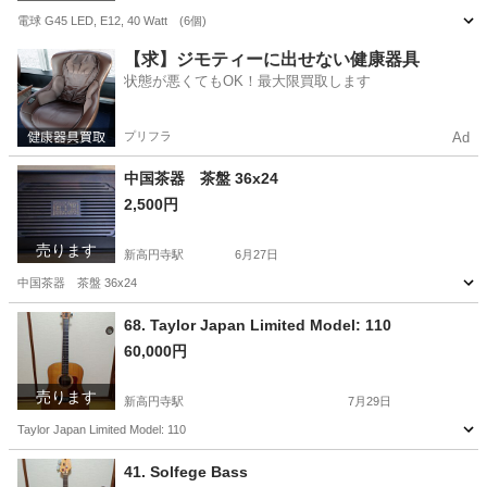
電球 G45 LED, E12, 40 Watt (6個)
東京
杉並区
新高円寺駅
生活家電
電球
【求】ジモティーに出せない健康器具
状態が悪くてもOK！最大限買取します
プリフラ
Ad
中国茶器 茶盤 36x24
2,500円
売ります
新高円寺駅
6月27日
中国茶器 茶盤 36x24
東京
杉並区
新高円寺駅
食器
68. Taylor Japan Limited Model: 110
60,000円
売ります
新高円寺駅
7月29日
Taylor Japan Limited Model: 110
東京
杉並区
新高円寺駅
弦楽器、ギター
Taylor
41. Solfege Bass