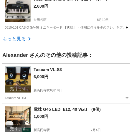
2,000円
世田谷区
8月10日
0810-101 CASIO SA-46 ミニキーボード 【状態】 ・使用に伴う多少のスレ、
東京
世田谷区
鍵盤楽器、ピアノ
もっと見る
Alexander
さんのその他の投稿記事：
Tascam VL-S3
6,000円
売ります
新高円寺駅
6月19日
Tascam VL-S3
東京
杉並区
新高円寺駅
その他
電球 G45 LED, E12, 40 Watt (6個)
1,000円
売ります
新高円寺駅
7月4日