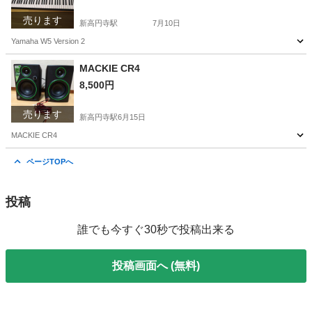
売ります
新高円寺駅
7月10日
Yamaha W5 Version 2
東京
杉並区
新高円寺駅
鍵盤楽器、ピアノ
Yamaha
MACKIE CR4
8,500円
売ります
新高円寺駅
6月15日
MACKIE CR4
東京
杉並区
新高円寺駅
その他
ページTOPへ
投稿
誰でも今すぐ30秒で投稿出来る
投稿画面へ (無料)