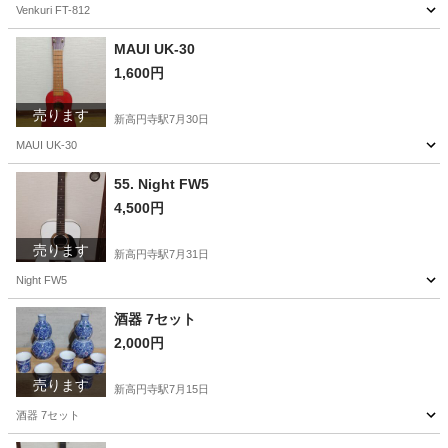
Venkuri FT-812
東京
杉並区
新高円寺駅
弦楽器、ギター
MAUI UK-30
1,600円
売ります
新高円寺駅
7月30日
MAUI UK-30
東京
杉並区
新高円寺駅
弦楽器、ギター
55. Night FW5
4,500円
売ります
新高円寺駅
7月31日
Night FW5
東京
杉並区
新高円寺駅
弦楽器、ギター
酒器 7セット
2,000円
売ります
新高円寺駅
7月15日
酒器 7セット
東京
杉並区
新高円寺駅
食器