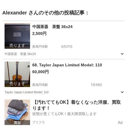
Alexander
さんのその他の投稿記事：
中国茶器 茶盤 36x24
2,500円
売ります
新高円寺駅
6月27日
中国茶器 茶盤 36x24
東京
杉並区
新高円寺駅
食器
68. Taylor Japan Limited Model: 110
60,000円
売ります
新高円寺駅
7月29日
Taylor Japan Limited Model: 110
東京
杉並区
新高円寺駅
弦楽器、ギター
Taylor
【汚れててもOK】着なくなった洋服、買取
ります！
状態が悪くてもOK！最大限買取します
プリフラ
Ad