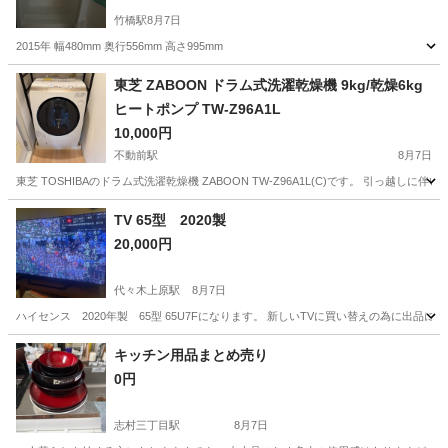
竹橋駅
8月7日
2015年 幅480mm 奥行556mm 高さ995mm
東京
千代田区
竹橋駅
キッチン家電
東芝 ZABOON ドラム式洗濯乾燥機 9kg/乾燥6kg
ヒートポンプ TW-Z96A1L
10,000円
不動前駅
8月7日
東芝 TOSHIBAのドラム式洗濯乾燥機 ZABOON TW-Z96A1L(C)です。 引っ越し
東京
品川区
不動前駅
生活家電
ヒートポンプ
TV 65型 2020製
20,000円
代々木上原駅
8月7日
ハイセンス 2020年製 65型 65U7Fになります。 新しいTVに買い替えの為に出品
東京
渋谷区
代々木上原駅
テレビ
Netflix
キッチン用品まとめ売り
0円
志村三丁目駅
8月7日