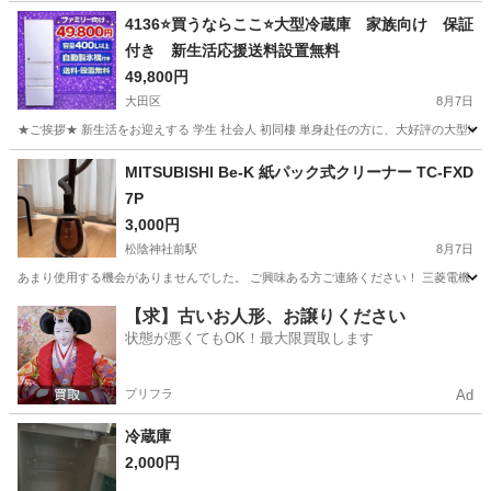
4136⭐️買うならここ⭐️大型冷蔵庫 家族向け 保証
付き 新生活応援送料設置無料
49,800円
大田区
8月7日
★ご挨拶★ 新生活をお迎えする 学生 社会人 初同棲 単身赴任の方に、大好評の大型冷
東京
大田区
キッチン家電
商品
MITSUBISHI Be-K 紙パック式クリーナー TC-FXD
7P
3,000円
松陰神社前駅
8月7日
あまり使用する機会がありませんでした。 ご興味ある方ご連絡ください！ 三菱電機（MITSU
東京
世田谷区
松陰神社前駅
生活家電
【求】古いお人形、お譲りください
状態が悪くてもOK！最大限買取します
プリフラ
Ad
冷蔵庫
2,000円