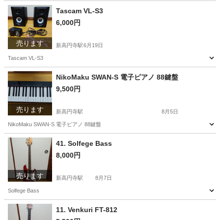
Tascam VL-S3
6,000円
売ります
新高円寺駅
6月19日
Tascam VL-S3
東京
杉並区
新高円寺駅
その他
NikoMaku SWAN-S 電子ピアノ 88鍵盤
9,500円
売ります
新高円寺駅
8月5日
NikoMaku SWAN-S 電子ピアノ 88鍵盤
東京
杉並区
新高円寺駅
鍵盤楽器、ピアノ
41. Solfege Bass
8,000円
売ります
新高円寺駅
8月7日
Solfege Bass
東京
杉並区
新高円寺駅
弦楽器、ギター
11. Venkuri FT-812