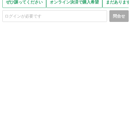
ぜひ譲ってください
オンライン決済で購入希望
まだあります
問合せ
初めての方へ
利用規約
プライバシーポリシー
プライバシー・ステートメント
健全化に資する運用方針
お問い合わせ
運営会社
サイトマップ
ご利用ガイド
フリーワードで探す
PC版で表示
都道府県選択
特定商取引法の表示
利用者情報の外部送信について
© 2011-
2026
Jmty, Inc.