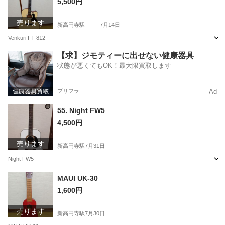
5,500円
売ります
新高円寺駅
7月14日
Venkuri FT-812
東京
杉並区
新高円寺駅
弦楽器、ギター
【求】ジモティーに出せない健康器具
状態が悪くてもOK！最大限買取します
プリフラ
Ad
55. Night FW5
4,500円
売ります
新高円寺駅
7月31日
Night FW5
東京
杉並区
新高円寺駅
弦楽器、ギター
MAUI UK-30
1,600円
売ります
新高円寺駅
7月30日