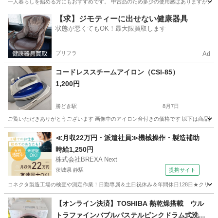
一人暮らしを始める方にもおすすめです。 中古品のため多少の使用感はありますが、まだ問
東京
板橋区
志村三丁目駅
キッチン家電
【求】ジモティーに出せない健康器具
状態が悪くてもOK！最大限買取します
プリフラ
Ad
コードレススチームアイロン（CSI-85）
1,200円
勝どき駅
8月7日
ご覧いただきありがとうございます 画像中のアイロン台付きの価格です 以下は商品情報にな
東京
中央区
勝どき駅
生活家電
≪月収22万円・派遣社員≫機械操作・製造補助
時給1,250円
株式会社BREXA Next
茨城県 静駅
提携サイト
コネクタ製造工場の検査や測定作業！日勤専属＆土日祝休み＆年間休日128日★クリーン
茨城
常陸大宮市
静駅
その他
【オンライン決済】TOSHIBA 熱乾燥搭載 ウル
トラファインバブルパステルピンクドラム式洗濯