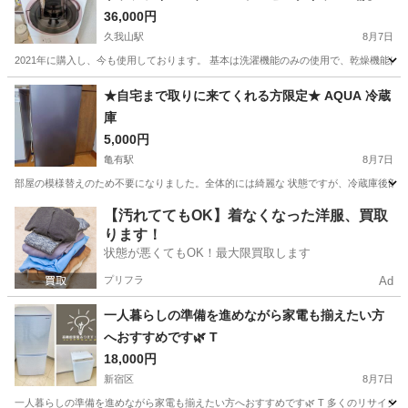
機
36,000円
久我山駅
8月7日
2021年に購入し、今も使用しております。 基本は洗濯機能のみの使用で、乾燥機能は
東京
杉並区
久我山駅
生活家電
★自宅まで取りに来てくれる方限定★ AQUA 冷蔵
庫
5,000円
亀有駅
8月7日
部屋の模様替えのため不要になりました。全体的には綺麗な 状態ですが、冷蔵庫後部過
東京
葛飾区
亀有駅
キッチン家電
【汚れててもOK】着なくなった洋服、買取
ります！
状態が悪くてもOK！最大限買取します
プリフラ
Ad
一人暮らしの準備を進めながら家電も揃えたい方
へおすすめです🌿 T
18,000円
新宿区
8月7日
一人暮らしの準備を進めながら家電も揃えたい方へおすすめです🌿 T 多くのリサイクル