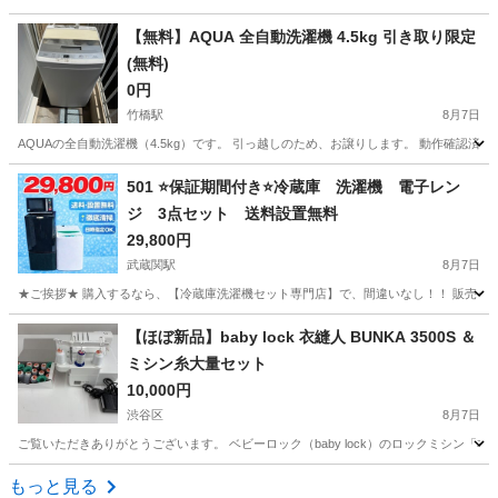
東京
新宿区
生活家電
商品
【無料】AQUA 全自動洗濯機 4.5kg 引き取り限定
(無料)
0円
竹橋駅
8月7日
AQUAの全自動洗濯機（4.5kg）です。 引っ越しのため、お譲りします。 動作確認
東京
千代田区
竹橋駅
生活家電
501 ⭐️保証期間付き⭐️冷蔵庫 洗濯機 電子レン
ジ 3点セット 送料設置無料
29,800円
武蔵関駅
8月7日
★ご挨拶★ 購入するなら、【冷蔵庫洗濯機セット専門店】で、間違いなし！！ 販売セット台
東京
練馬区
武蔵関駅
キッチン家電
商品
【ほぼ新品】baby lock 衣縫人 BUNKA 3500S ＆
ミシン糸大量セット
10,000円
渋谷区
8月7日
ご覧いただきありがとうございます。 ベビーロック（baby lock）のロックミシン「衣縫
東京
渋谷区
生活家電
もっと見る