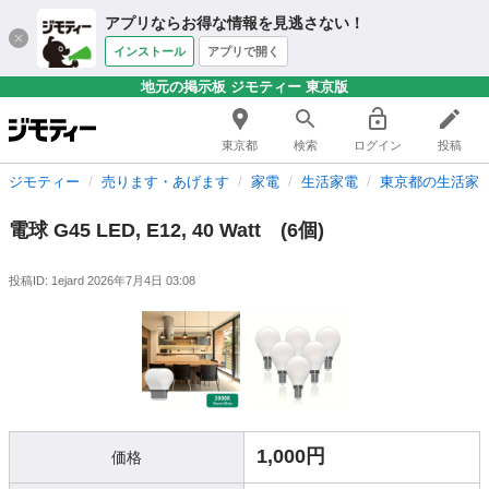
アプリならお得な情報を見逃さない！
インストール
アプリで開く
地元の掲示板 ジモティー 東京版
東京都
検索
ログイン
投稿
ジモティー
売ります・あげます
家電
生活家電
東京都の生活家
電球 G45 LED, E12, 40 Watt (6個)
投稿ID: 1ejard
2026年7月4日 03:08
1,000円
価格