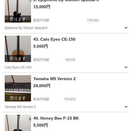
15,000円
売ります
新高円寺駅
7月14日
Epiphone By Gibson Special II
東京
杉並区
新高円寺駅
弦楽器、ギター
Epiphone
43. Cats Eyes CE-150
5,500円
売ります
新高円寺駅
8月2日
Cats Eyes CE-150
東京
杉並区
新高円寺駅
弦楽器、ギター
Yamaha W5 Version 2
28,000円
売ります
新高円寺駅
7月10日
Yamaha W5 Version 2
東京
杉並区
新高円寺駅
鍵盤楽器、ピアノ
Yamaha
40. Honey Bee F-15 BK
5,500円