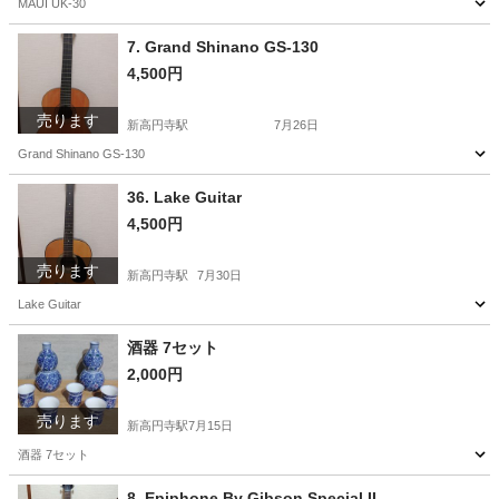
MAUI UK-30
東京
杉並区
新高円寺駅
弦楽器、ギター
7. Grand Shinano GS-130
4,500円
売ります
新高円寺駅
7月26日
Grand Shinano GS-130
東京
杉並区
新高円寺駅
弦楽器、ギター
Shinano
36. Lake Guitar
4,500円
売ります
新高円寺駅
7月30日
Lake Guitar
東京
杉並区
新高円寺駅
弦楽器、ギター
酒器 7セット
2,000円
売ります
新高円寺駅
7月15日
酒器 7セット
東京
杉並区
新高円寺駅
食器
8. Epiphone By Gibson Special II