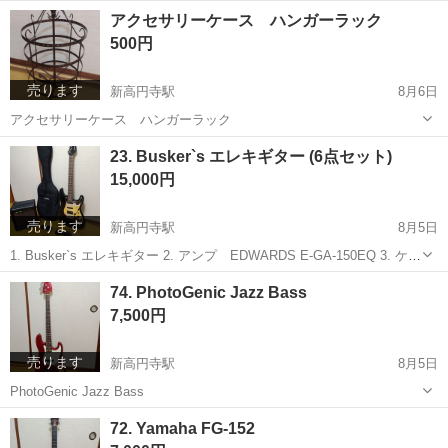
東京
杉並区
新高円寺駅
弦楽器、ギター
Aria
アクセサリーケース ハンガーラック
500円
売ります
新高円寺駅
8月6日
アクセサリーケース ハンガーラック
東京
杉並区
新高円寺駅
その他
23. Busker`s エレキギター (6点セット)
15,000円
売ります
新高円寺駅
8月5日
1. Busker`s エレキギター 2. アンプ EDWARDS E-GA-150EQ 3. ケー
ス 4. チューナー 5. ケーブル 6. チュニックキー
東京
杉並区
新高円寺駅
弦楽器、ギター
エレキギター
74. PhotoGenic Jazz Bass
7,500円
売ります
新高円寺駅
8月5日
PhotoGenic Jazz Bass
東京
杉並区
新高円寺駅
弦楽器、ギター
Jazz
72. Yamaha FG-152