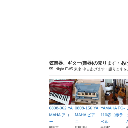
弦楽器、ギター(楽器)の売ります・あ
55. Night FW5 東京 中古あげます・譲
0808-062 YA
0808-156 YA
YAMAHA FG-
MAHA アコ
MAHA ピア
110②（赤ラ
ー...
ニ...
ベル...
町田市
世田谷区
中野駅