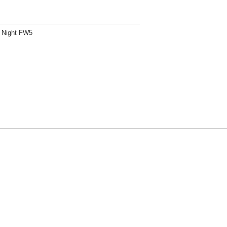
. Night FW5
方針
お問い合わせ
者情報の外部送信について