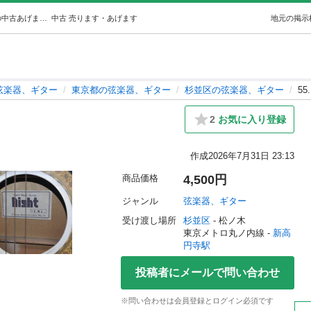
55. Night FW5 (Alexander ) 新高円寺の弦楽器、ギターの中古あげます・譲ります｜ジモティーで不用品の処分
中古
売ります・あげます
地元の掲示
弦楽器、ギター
東京都の弦楽器、ギター
杉並区の弦楽器、ギター
55
2
お気に入り登録
作成
2026年7月31日 23:13
商品価格
4,500円
ジャンル
弦楽器、ギター
受け渡し場所
杉並区
 - 松ノ木
東京メトロ丸ノ内線 - 
新高
円寺駅
投稿者にメールで問い合わせ
※問い合わせは会員登録とログイン必須です