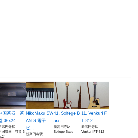
中国茶器 茶
NikoMaku SW
41. Solfege B
11. Venkuri F
盤 36x24
AN-S 電子
ass
T-812
新高円寺駅
新高円寺駅
新高円寺駅
ピ...
中国茶器 茶盤 3
Solfege Bass
Venkuri FT-812
新高円寺駅
x24