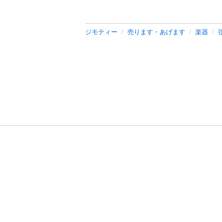
ジモティー
売ります・あげます
楽器
利用規約
プライ
運営会社
サイトマッ
© 2011-
2026
Jmty, Inc.