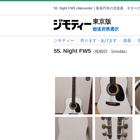
東京
版
都道府県選択
ジモティー
売ります・あげます
楽器
55. Night FW5
（投稿ID : 1msdda）