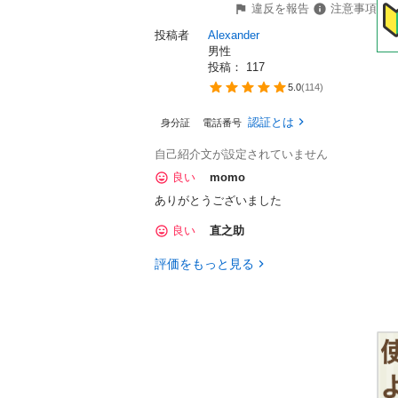
違反を報告
注意事項
投稿者
Alexander 
男性
投稿： 
117
5.0
(
114
)
認証とは
身分証
電話番号
自己紹介文が設定されていません
良い
momo
ありがとうございました
良い
直之助
評価をもっと見る