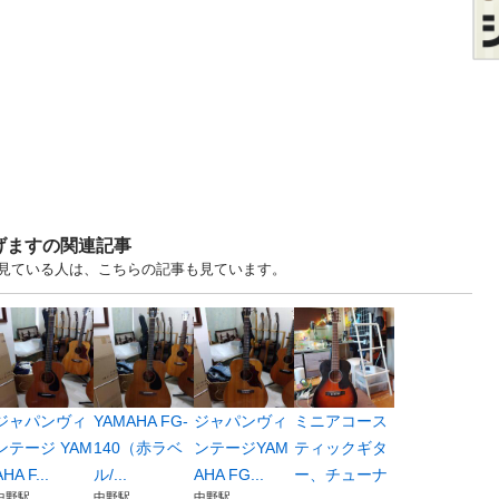
げますの関連記事
りますを見ている人は、こちらの記事も見ています。
ジャパンヴィ
YAMAHA FG-
ジャパンヴィ
ミニアコース
ンテージ YAM
140（赤ラベ
ンテージYAM
ティックギタ
AHA F...
ル/...
AHA FG...
ー、チューナ
中野駅
中野駅
中野駅