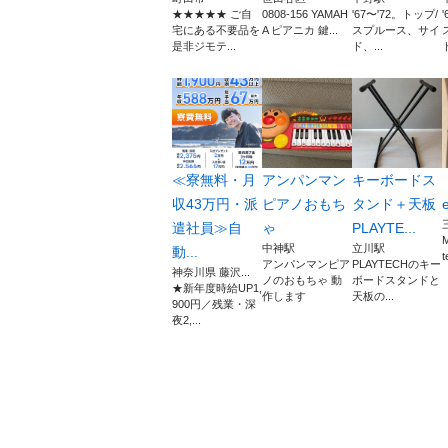
★★★★★ ご自
0808-156 YAMAH
'67〜'72。トップ/
宅にある不要品を
A ピアニカ 鍵...
スプルース、サイ
是非ジモテ...
ド、...
≪寮無料・月
アンパンマン
キーボードス
収43万円・派
ピアノおもち
タンド＋天板
e
遣社員≫自
ゃ
PLAYTE...
M
中神駅
立川駅
動...
t
アンパンマンピア
PLAYTECHのキー
神奈川県 藤沢...
ノのおもちゃ 動
ボードスタンドと
★新年度時給UP1,
作します
天板の...
900円／残業・深
夜2,...