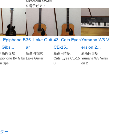
NikoMaku SWAN-
S 電子ピアノ ...
8. Epiphone B
36. Lake Guit
43. Cats Eyes
Yamaha W5 V
 Gibs...
ar
CE-15...
ersion 2...
新高円寺駅
新高円寺駅
新高円寺駅
新高円寺駅
piphone By Gibs
Lake Guitar
Cats Eyes CE-15
Yamaha W5 Versi
n Spe...
0
on 2
ター