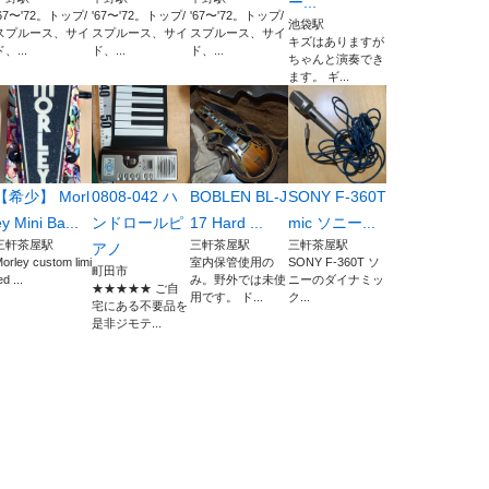
ー...
'67〜'72。トップ/
'67〜'72。トップ/
'67〜'72。トップ/
池袋駅
スプルース、サイ
スプルース、サイ
スプルース、サイ
キズはありますが
ド、...
ド、...
ド、...
ちゃんと演奏でき
ます。 ギ...
【希少】 Morl
0808-042 ハ
BOBLEN BL-J
SONY F-360T
y Mini Ba...
ンドロールピ
17 Hard ...
mic ソニー...
三軒茶屋駅
三軒茶屋駅
三軒茶屋駅
アノ
orley custom limi
室内保管使用の
SONY F-360T ソ
町田市
ed ...
み。野外では未使
ニーのダイナミッ
★★★★★ ご自
用です。 ド...
ク...
宅にある不要品を
是非ジモテ...