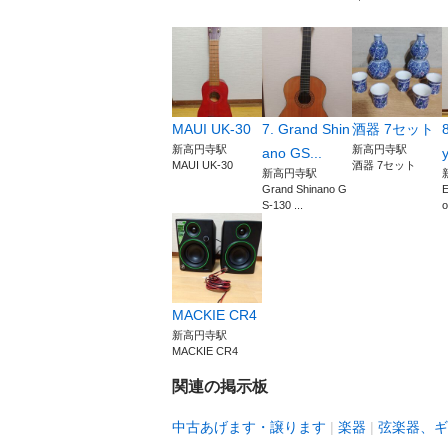
MAUI UK-30
7. Grand Shin
酒器 7セット
新高円寺駅
新高円寺駅
ano GS...
y
MAUI UK-30
酒器 7セット
新高円寺駅
Grand Shinano G
E
S-130 ...
o
MACKIE CR4
新高円寺駅
MACKIE CR4
関連の掲示板
中古あげます・譲ります
楽器
弦楽器、ギ