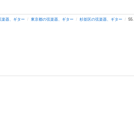
弦楽器、ギター
東京都の弦楽器、ギター
杉並区の弦楽器、ギター
55
バシーポリシー
プライバシー・ステートメント
健全化に資する運用
プ
ご利用ガイド
フリーワードで探す
特定商取引法の表示
利用