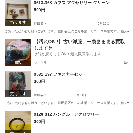
東京
世田谷区
食器
スポット
0613-368 カフス アクセサリー グリーン
500円
売ります
世田谷区
6月13日
ご覧いただき有り難うございます。 世⽥⾕区のごみ事業・リユース事業です。 粗⼤ごみ
東京
世田谷区
アクセサリー
リユース
【汚れOK‼️】古い洋服、一袋まるまる買取
します✨
状態が悪くてもOK！最大限買取します
プリフラ
Ad
0531-197 ファスナーセット
300円
売ります
世田谷区
5月31日
ご覧いただき有り難うございます。 世⽥⾕区のごみ事業・リユース事業です。 粗⼤ごみ
東京
世田谷区
その他
リユース
0128-312 バングル アクセサリー
300円