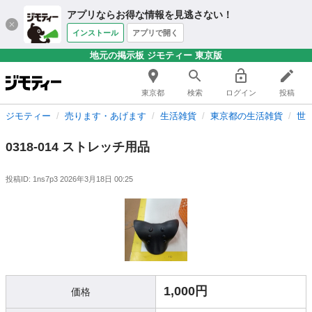
アプリならお得な情報を見逃さない！
インストール
アプリで開く
地元の掲示板 ジモティー 東京版
東京都
検索
ログイン
投稿
ジモティー
売ります・あげます
生活雑貨
東京都の生活雑貨
世
0318-014 ストレッチ用品
投稿ID: 1ns7p3
2026年3月18日 00:25
1,000円
価格