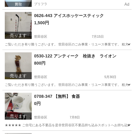
プリフラ
Ad
0626-443 アイスホッケースティック
1,500円
売ります
世田谷区
7月15日
ご覧いただき有り難うございます。 世⽥⾕区のごみ事業・リユース事業です。 粗⼤ごみ
東京
世田谷区
その他
リユース
0530-122 アンティーク 栓抜き ライオン
800円
売ります
世田谷区
5月30日
ご覧いただき有り難うございます。 世⽥⾕区のごみ事業・リユース事業です。 粗⼤ごみ
東京
世田谷区
インテリア雑貨/小物
リユース
0708-347 【無料】 食器
0円
売ります
世田谷区
7月8日
★★★★★ ご自宅にある不要品を是非世田谷区不要品持ち込みスポットへお持ち込みしません