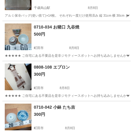
千歳烏山駅
8月8日
アルミ保冷バッグ(使い捨て)×14枚。 それぞれ一度だけ使用済み 縦 31cm 横 30cm
東京
世田谷区
千歳烏山駅
家庭用品
0710-034 お猪口 九谷焼
500円
町田市
8月8日
★★★★★ ご自宅にある不要品を是非ジモティースポットへお持ち込みしませんか？ 家
東京
町田市
食器
九谷焼
0808-108 エプロン
300円
町田市
8月8日
★★★★★ ご自宅にある不要品を是非ジモティースポットへお持ち込みしませんか？ 家
東京
町田市
家庭用品
エプロン
0710-042 小鉢 たち吉
300円
町田市
8月8日