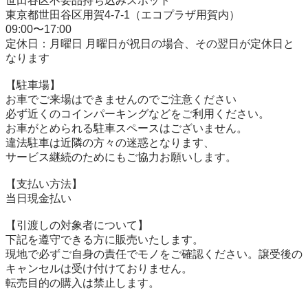
世田谷区不要品持ち込みスポット

東京都世田谷区用賀4-7-1（エコプラザ用賀内）

09:00〜17:00

定休日：月曜日 月曜日が祝日の場合、その翌日が定休日と
なります

【駐⾞場】

お車でご来場はできませんのでご注意ください

必ず近くのコインパーキングなどをご利用ください。

お車がとめられる駐車スペースはございません。

違法駐車は近隣の方々の迷惑となります、

サービス継続のためにもご協力お願いします。

【⽀払い⽅法】

当日現金払い

【引渡しの対象者について】

下記を遵守できる⽅に販売いたします。

現地で必ずご⾃⾝の責任でモノをご確認ください。譲受後の
キャンセルは受け付けておりません。

転売⽬的の購⼊は禁⽌します。