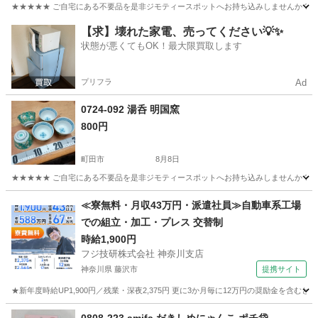
★★★★★ ご自宅にある不要品を是非ジモティースポットへお持ち込みしませんか？ 家
東京
町田市
食器
小鉢
【求】壊れた家電、売ってください💡✨
状態が悪くてもOK！最大限買取します
プリフラ
Ad
0724-092 湯呑 明国窯
800円
町田市
8月8日
★★★★★ ご自宅にある不要品を是非ジモティースポットへお持ち込みしませんか？ 家
東京
町田市
食器
湯呑
≪寮無料・月収43万円・派遣社員≫自動車系工場
での組立・加工・プレス 交替制
時給1,900円
フジ技研株式会社 神奈川支店
神奈川県 藤沢市
提携サイト
★新年度時給UP1,900円／残業・深夜2,375円 更に3か月毎に12万円の奨励金を含む
神奈川
藤沢市
その他