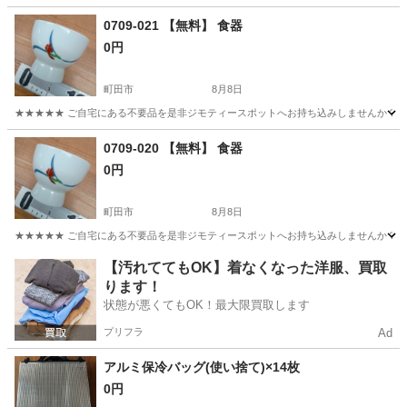
0709-021 【無料】 食器
0円
町田市
8月8日
★★★★★ ご自宅にある不要品を是非ジモティースポットへお持ち込みしませんか？ 家
東京
町田市
食器
現地
0709-020 【無料】 食器
0円
町田市
8月8日
★★★★★ ご自宅にある不要品を是非ジモティースポットへお持ち込みしませんか？ 家
東京
町田市
食器
現地
【汚れててもOK】着なくなった洋服、買取
ります！
状態が悪くてもOK！最大限買取します
プリフラ
Ad
アルミ保冷バッグ(使い捨て)×14枚
0円