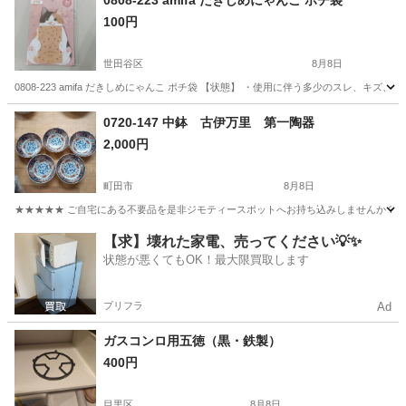
0808-223 amifa だきしめにゃんこ ポチ袋
100円
世田谷区
8月8日
0808-223 amifa だきしめにゃんこ ポチ袋 【状態】 ・使用に伴う多少のスレ、
東京
世田谷区
ラッピング用品
ポチ袋
0720-147 中鉢 古伊万里 第一陶器
2,000円
町田市
8月8日
★★★★★ ご自宅にある不要品を是非ジモティースポットへお持ち込みしませんか？ 家
東京
町田市
食器
古伊万里
【求】壊れた家電、売ってください💡✨
状態が悪くてもOK！最大限買取します
プリフラ
Ad
ガスコンロ用五徳（黒・鉄製）
400円
目黒区
8月8日