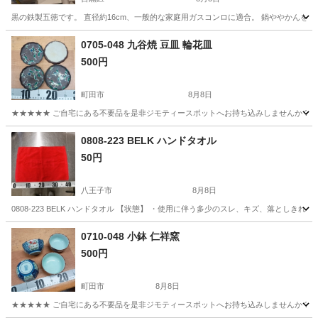
黒の鉄製五徳です。 直径約16cm、一般的な家庭用ガスコンロに適合。 鍋ややかん
東京
目黒区
調理器具
五徳
0705-048 九谷焼 豆皿 輪花皿
500円
町田市
8月8日
★★★★★ ご自宅にある不要品を是非ジモティースポットへお持ち込みしませんか？ 家
東京
町田市
食器
豆皿
0808-223 BELK ハンドタオル
50円
八王子市
8月8日
0808-223 BELK ハンドタオル 【状態】 ・使用に伴う多少のスレ、キズ、落とし
東京
八王子市
家庭用品
ハンドタオル
0710-048 小鉢 仁祥窯
500円
町田市
8月8日
★★★★★ ご自宅にある不要品を是非ジモティースポットへお持ち込みしませんか？ 家