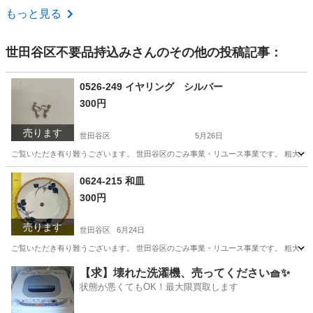
東京
町田市
食器
小鉢
もっと見る
世田谷区不要品持込み
さんのその他の投稿記事：
0526-249 イヤリング シルバー
300円
売ります
世田谷区
5月26日
ご覧いただき有り難うございます。 世⽥⾕区のごみ事業・リユース事業です。 粗⼤ごみ
東京
世田谷区
アクセサリー
リユース
0624-215 和皿
300円
売ります
世田谷区
6月24日
ご覧いただき有り難うございます。 世⽥⾕区のごみ事業・リユース事業です。 粗⼤ごみ
東京
世田谷区
食器
リユース
【求】壊れた洗濯機、売ってください🧺✨
状態が悪くてもOK！最大限買取します