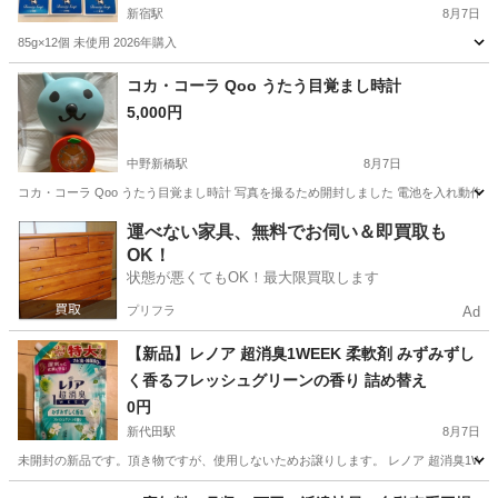
新宿駅
8月7日
85g×12個 未使用 2026年購入
東京
新宿区
新宿駅
家庭用品
固形石鹸
コカ・コーラ Qoo うたう目覚まし時計
5,000円
中野新橋駅
8月7日
コカ・コーラ Qoo うたう目覚まし時計 写真を撮るため開封しました 電池を入れ動作確
東京
中野区
中野新橋駅
ノベルティグッズ
Qoo
運べない家具、無料でお伺い＆即買取も
OK！
状態が悪くてもOK！最大限買取します
プリフラ
Ad
【新品】レノア 超消臭1WEEK 柔軟剤 みずみずし
く香るフレッシュグリーンの香り 詰め替え
0円
新代田駅
8月7日
未開封の新品です。頂き物ですが、使用しないためお譲りします。 レノア 超消臭1WEEK 
東京
世田谷区
新代田駅
洗濯用品
グリーン