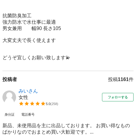
抗菌防臭加工

強力防水で水仕事に最適

男女兼用　　幅90 長さ105

大変丈夫で長く使えます

どうぞ宜しくお願い致します💫
投稿者
投稿
1161
件
みいさん
女性
フォローする
5.0
(
258
)
身分証
電話番号
新品、未使用品を主に出品しております。 お買い得なもの
ばかりなのでおまとめ買い大歓迎です。...