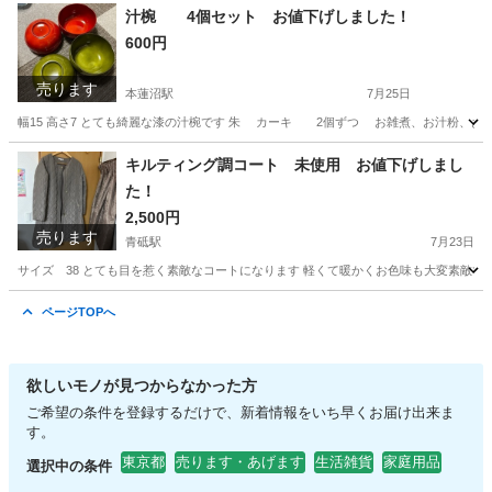
東京
葛飾区
青砥駅
家庭用品
エコバッグ
汁椀 4個セット お値下げしました！
600円
売ります
本蓮沼駅
7月25日
幅15 高さ7 とても綺麗な漆の汁椀です 朱 カーキ 2個ずつ お雑煮、お汁粉、お
東京
板橋区
本蓮沼駅
食器
お雑煮
キルティング調コート 未使用 お値下げしまし
た！
2,500円
売ります
青砥駅
7月23日
サイズ 38 とても目を惹く素敵なコートになります 軽くて暖かくお色味も大変素敵です！ 
東京
葛飾区
青砥駅
コート
ページTOPへ
欲しいモノが見つからなかった方
ご希望の条件を登録するだけで、新着情報をいち早くお届け出来ま
す。
東京都
売ります・あげます
生活雑貨
家庭用品
選択中の条件