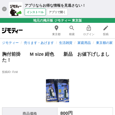
アプリならお得な情報を見逃さない！
インストール
アプリで開く
地元の掲示板 ジモティー 東京版
東京都
検索
ログイン
投稿
ジモティー
売ります・あげます
生活雑貨
家庭用品
東京都の家
胸付前掛 M size 紺色 新品 お値下げしまし
た！
投稿ID: l7zld
800円
商品価格