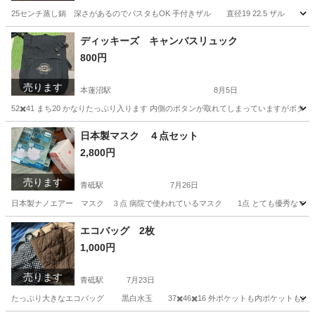
25センチ蒸し鍋 深さがあるのでパスタもOK 手付きザル 直径19 22.5 ザル 直径
東京
板橋区
本蓮沼駅
調理器具
ザル
ディッキーズ キャンバスリュック
800円
売ります
本蓮沼駅
8月5日
52✖️41 まち20 かなりたっぷり入ります 内側のボタンが取れてしまっていますが
東京
板橋区
本蓮沼駅
その他
キャンバス
日本製マスク ４点セット
2,800円
売ります
青砥駅
7月26日
日本製ナノエアー マスク ３点 病院で使われているマスク 1点 とても優秀なマス
東京
葛飾区
青砥駅
家庭用品
マスク
エコバッグ 2枚
1,000円
売ります
青砥駅
7月23日
たっぷり大きなエコバッグ 黒白水玉 37✖️46✖️16 外ポケットも内ポケットも