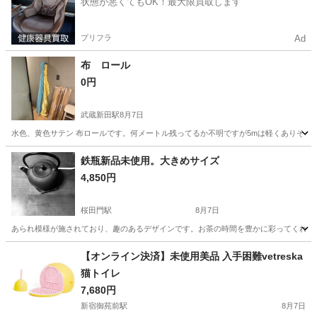
状態が悪くてもOK！最大限買取します
プリフラ
Ad
布 ロール
0円
武蔵新田駅
8月7日
水色、黄色サテン 布ロールです。何メートル残ってるか不明ですが5mは軽くありそう
東京
大田区
武蔵新田駅
その他
水色
鉄瓶新品未使用。大きめサイズ
4,850円
桜田門駅
8月7日
あられ模様が施されており、趣のあるデザインです。お茶の時間を豊かに彩ってくれる飾り
東京
千代田区
桜田門駅
生活雑貨
鉄瓶
【オンライン決済】未使用美品 入手困難vetreska
猫トイレ
7,680円
新宿御苑前駅
8月7日