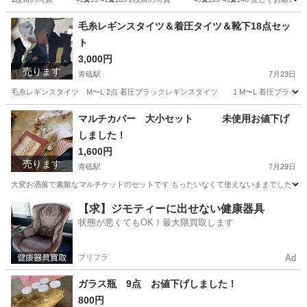
東京
葛飾区
青砥駅
インテリア雑貨/小物
毛糸レギンスタイツ＆着圧タイツ＆靴下18点セッ
ト
3,000円
売ります
青砥駅
7月23日
毛糸レギンスタイツ M〜L 2点 着圧ブラックレギンスタイツ 1 M〜
東京
葛飾区
青砥駅
服/ファッション
レギンス
マルチカバー 大小セット 未使用お値下げ
しました！
1,600円
売ります
青砥駅
7月29日
大変お洒落で素敵なマルチケットのセットです もったいなくて使えないままでした 小 47四
東京
葛飾区
青砥駅
ファブリック、カバー
セット
【求】ジモティーに出せない健康器具
状態が悪くてもOK！最大限買取します
プリフラ
Ad
ガラス瓶 9点 お値下げしました！
800円