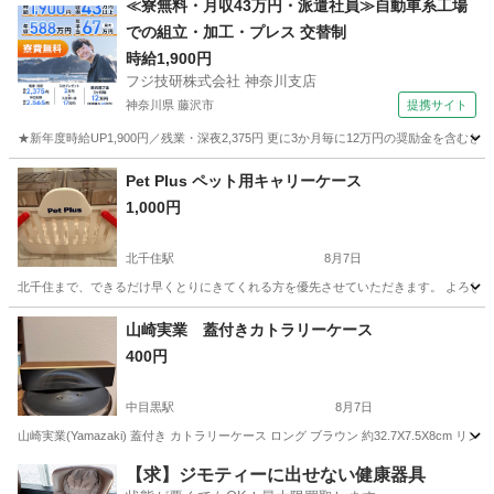
≪寮無料・月収43万円・派遣社員≫自動車系工場
での組立・加工・プレス 交替制
時給1,900円
フジ技研株式会社 神奈川支店
神奈川県 藤沢市
提携サイト
★新年度時給UP1,900円／残業・深夜2,375円 更に3か月毎に12万円の奨励金を含む
神奈川
藤沢市
その他
Pet Plus ペット用キャリーケース
1,000円
北千住駅
8月7日
北千住まで、できるだけ早くとりにきてくれる方を優先させていただきます。 よろし
東京
足立区
北千住駅
その他
Pet
山崎実業 蓋付きカトラリーケース
400円
中目黒駅
8月7日
山崎実業(Yamazaki) 蓋付き カトラリーケース ロング ブラウン 約32.7X7.5X
東京
目黒区
中目黒駅
食器
【求】ジモティーに出せない健康器具