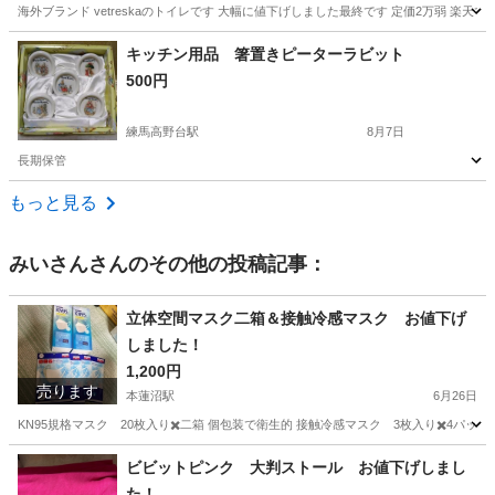
海外ブランド vetreskaのトイレです 大幅に値下げしました最終です 定価2万弱 楽
東京
新宿区
新宿御苑前駅
その他
トイレ
キッチン用品 箸置きピーターラビット
500円
練馬高野台駅
8月7日
長期保管
東京
練馬区
練馬高野台駅
調理器具
もっと見る
みいさん
さんのその他の投稿記事：
立体空間マスク二箱＆接触冷感マスク お値下げ
しました！
1,200円
売ります
本蓮沼駅
6月26日
KN95規格マスク 20枚入り✖️二箱 個包装で衛生的 接触冷感マスク 3枚入り✖️4パッ
東京
板橋区
本蓮沼駅
家庭用品
マスク
ビビットピンク 大判ストール お値下げしまし
た！