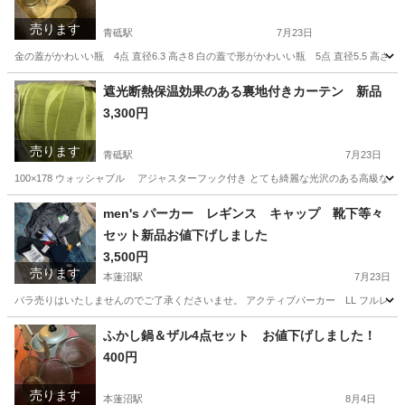
売ります
青砥駅
7月23日
金の蓋がかわいい瓶 4点 直径6.3 高さ8 白の蓋で形がかわいい瓶 5点 直径5.5 高
東京
葛飾区
青砥駅
食器
ガラス瓶
遮光断熱保温効果のある裏地付きカーテン 新品
3,300円
売ります
青砥駅
7月23日
100×178 ウォッシャブル アジャスターフック付き とても綺麗な光沢のある高級なカ
東京
葛飾区
青砥駅
カーテン、ブラインド
カーテン
men's パーカー レギンス キャップ 靴下等々
セット新品お値下げしました
3,500円
売ります
本蓮沼駅
7月23日
バラ売りはいたしませんのでご了承くださいませ。 アクティブパーカー LL フルレギンス 
東京
板橋区
本蓮沼駅
服/ファッション
レギンス
ふかし鍋＆ザル4点セット お値下げしました！
400円
売ります
本蓮沼駅
8月4日