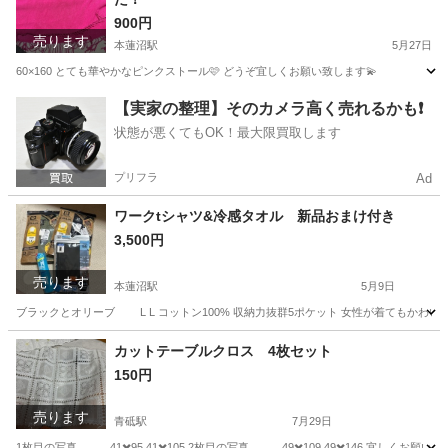
900円
売ります
本蓮沼駅
5月27日
60×160 とても華やかなピンクストール🩷 どうぞ宜しくお願い致します💫
東京
板橋区
本蓮沼駅
服/ファッション
ピンク
【実家の整理】そのカメラ高く売れるかも❗️
状態が悪くてもOK！最大限買取します
プリフラ
Ad
ワークtシャツ&冷感タオル 新品おまけ付き
3,500円
売ります
本蓮沼駅
5月9日
ブラックとオリーブ L L コットン100% 収納力抜群5ポケット 女性が着てもかわい
東京
板橋区
本蓮沼駅
その他
タオル
カットテーブルクロス 4枚セット
150円
売ります
青砥駅
7月29日
1枚目の写真 41✖️95 41✖️105 2枚目の写真 49✖️109 49✖️146 宜しくお願い