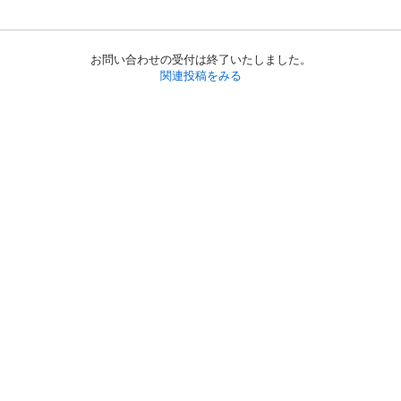
お問い合わせの受付は終了いたしました。
関連投稿をみる
初めての方へ
利用規約
プライバシーポリシー
プライバシー・ステートメント
健全化に資する運用方針
お問い合わせ
運営会社
サイトマップ
ご利用ガイド
フリーワードで探す
PC版で表示
都道府県選択
特定商取引法の表示
利用者情報の外部送信について