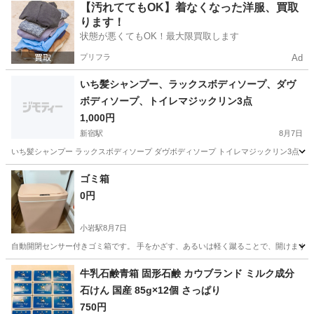
東京
台東区
三ノ輪駅
食器
金魚
【汚れててもOK】着なくなった洋服、買取
ります！
状態が悪くてもOK！最大限買取します
プリフラ
Ad
いち髪シャンプー、ラックスボディソープ、ダヴ
ボディソープ、トイレマジックリン3点
1,000円
新宿駅
8月7日
いち髪シャンプー ラックスボディソープ ダヴボディソープ トイレマジックリン3点
東京
新宿区
新宿駅
家庭用品
いち髪
ゴミ箱
0円
小岩駅
8月7日
自動開閉センサー付きゴミ箱です。 手をかざす、あるいは軽く蹴ることで、開けます。
東京
江戸川区
小岩駅
生活雑貨
自動
牛乳石鹸青箱 固形石鹸 カウブランド ミルク成分
石けん 国産 85g×12個 さっぱり
750円