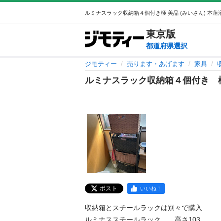
東京
版
都道府県選択
ジモティー
売ります・あげます
家具
ルミナスラック収納箱４個付き 
ポスト
いいね！
収納箱とスチールラックは別々で購入

ルミナススチールラック　　高さ103 
