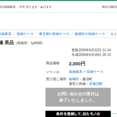
ルミナスラック収納箱４個付き極 美品 (みいさん) 本蓮沼の収納家具《収納ケース》の中古あげます・譲ります｜ジモティーで不用品の処分
中古
売ります・あげます
地元の掲示
収納家具
収納ケース
東京都の収納ケース
板橋区の収納ケース
ル
極 美品
（投稿ID : 1p9308）
更新
2026年6月22日 12:14
作成
2026年6月19日 20:13
商品価格
2,000円
ジャンル
収納家具
 > 
収納ケース
受け渡し場所
板橋区
 - 蓮沼町
都営三田線 - 
本蓮沼駅
お問い合わせの受付は
終了いたしました。