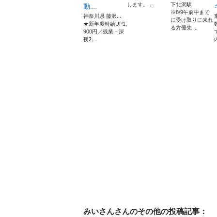
します。 ...
下北沢駅
動...
※8/9午前中まで
神奈川県 藤沢...
に受け取りに来れ
★新年度時給UP1,
る方優先 ...
900円／残業・深
夜2,...
みいさん
さんのその他の投稿記事：