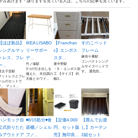
 中古あげます・譲りますを見ている人は、こちらの記事も見ています。
【ほぼ新品】
IKEA LISABO
【Francfran
すのこベッド
シングルマッ
リーサボー
c】エンボス
フレーム
麻布十番駅
トレス、フレ
デ...
スタ...
コンパクトシング
竹ノ塚駅
東中野駅
ー...
ルサイズベッドで
3つの引き出しを
・S ・エンボス加
西太子堂駅
す。 通気性...
備えた、木目調の
工 【サイズ】 約
マットレスとフレ
天板とホワイ...
幅3...
ームのセットで
す。 マット...
ハンモック自
◾️8/15処分◾️食
【定価4,000
【畳んでお渡
立式折りたた
器棚／シェル
円、セット販
し】カーテン
みアウトドア
フ／...
売】無印良...
2組セット