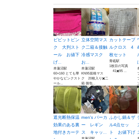
ビビットピン
立体空間マス
カットテーブ
ク 大判スト
ク二箱＆接触
ルクロス 4
ール お値下
冷感マスク
枚セット
青砥駅
げ...
お...
1枚目の写真
本蓮沼駅
本蓮沼駅
41✖️95 ...
60×160 とても華
KN95規格マス
やかなピンクスト
ク 20枚入り✖️二
ール...
箱 個包...
ン
遮光断熱保温
men's パーカ
ふかし鍋＆ザ
効果のある裏
ー レギン
ル4点セッ
地付きカーテ
ス キャッ...
ト お値下げ
本蓮沼駅