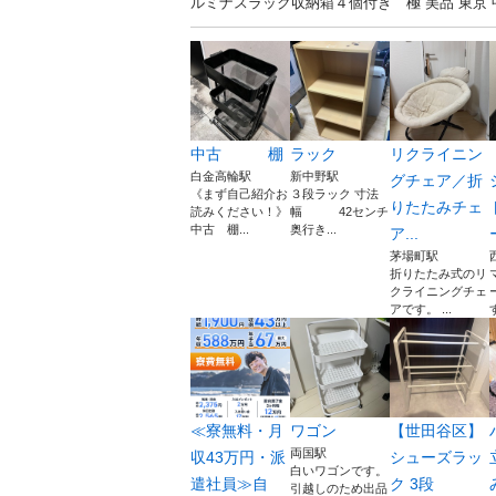
ルミナスラック収納箱４個付き 極 美品 東京
中古 棚
ラック
リクライニン
白金高輪駅
新中野駅
グチェア／折
《まず自己紹介お
３段ラック 寸法
りたたみチェ
読みください！》
幅 42センチ
中古 棚...
奥行き...
ア...
茅場町駅
折りたたみ式のリ
クライニングチェ
アです。 ...
≪寮無料・月
ワゴン
【世田谷区】
両国駅
収43万円・派
シューズラッ
白いワゴンです。
遣社員≫自
ク 3段
引越しのため出品