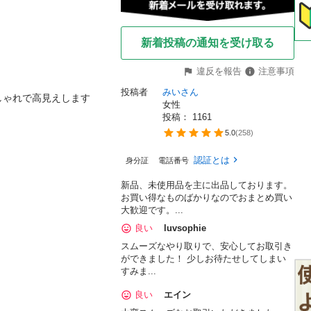
新着投稿の通知を受け取る
違反を報告
注意事項
投稿者
みいさん
ゃれで高見えします

女性
投稿： 
1161
5.0
(
258
)
認証とは
身分証
電話番号
新品、未使用品を主に出品しております。
お買い得なものばかりなのでおまとめ買い
大歓迎です。...
良い
luvsophie
スムーズなやり取りで、安心してお取引き
ができました！ 少しお待たせしてしまい
すみま...
良い
エイン