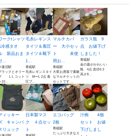
ワークtシャツ
毛糸レギンス
マルチカバ
ガラス瓶 9
&冷感タオ
タイツ＆着圧
ー 大小セッ
点 お値下げ
ル 新品おま
タイツ＆靴下
ト 未使
しました！
青砥駅
け...
1...
用お...
金の蓋がかわいい
本蓮沼駅
青砥駅
青砥駅
瓶 4点 直径6.3
ブラックとオリー
毛糸レギンスタイ
大変お洒落で素敵
高さ8...
ブ L L コット
ツ M〜L 2点 着
なマルチケットの
10...
圧ブ...
セットです ...
ディッキー
日本製マス
エコバッグ
汁椀 4個
ズ キャンバ
ク ４点セッ
2枚
セット お値
青砥駅
スリュック
ト
下げしまし
たっぷり大きなエ
本蓮沼駅
青砥駅