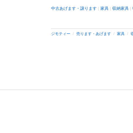
中古あげます・譲ります
家具
収納家具
ジモティー
売ります・あげます
家具
利用規約
プライ
運営会社
サイトマッ
© 2011-
2026
Jmty, Inc.