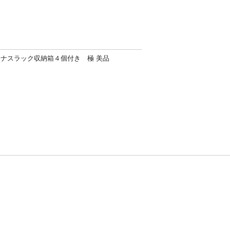
ミナスラック収納箱４個付き 極 美品
方針
お問い合わせ
者情報の外部送信について