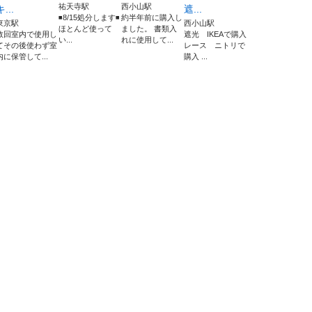
祐天寺駅
西小山駅
キ...
遮...
◾️8/15処分します◾️
約半年前に購入し
東京駅
西小山駅
ほとんど使って
ました。 書類入
数回室内で使用し
遮光 IKEAで購入
い...
れに使用して...
てその後使わず室
レース ニトリで
内に保管して...
購入 ...