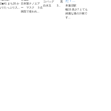
た！...
コバッグ 黒
52✖️41 まち20 か
日本製ナノエア
白水玉 3...
本蓮沼駅
なりたっぷり入...
ー マスク ３点
幅15 高さ7 とても
病院で使われ...
綺麗な漆の汁椀で
す...