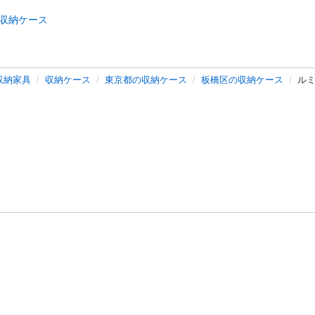
収納ケース
収納家具
収納ケース
東京都の収納ケース
板橋区の収納ケース
ル
バシーポリシー
プライバシー・ステートメント
健全化に資する運用
プ
ご利用ガイド
フリーワードで探す
特定商取引法の表示
利用