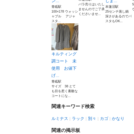
ン...
しま...
バラ売りはいたし
青砥駅
本蓮沼駅
ませんのでご了承
100×178 ウォッシ
25センチ蒸し鍋
くださいませ...
ャブル アジャ
深さがあるのでパ
スタ...
スタもOK...
キルティング
調コート 未
使用 お値下
げ...
青砥駅
サイズ 38 とて
も目を惹く素敵な
コートにな...
関連キーワード検索
ルミナス
ラック
別々
カゴ
かなり
関連の掲示板