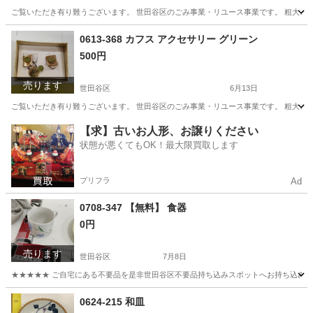
ご覧いただき有り難うございます。 世⽥⾕区のごみ事業・リユース事業です。 粗⼤ごみ
東京
世田谷区
その他
リユース
0613-368 カフス アクセサリー グリーン
500円
売ります
世田谷区
6月13日
ご覧いただき有り難うございます。 世⽥⾕区のごみ事業・リユース事業です。 粗⼤ごみ
東京
世田谷区
アクセサリー
リユース
【求】古いお人形、お譲りください
状態が悪くてもOK！最大限買取します
プリフラ
Ad
0708-347 【無料】 食器
0円
売ります
世田谷区
7月8日
★★★★★ ご自宅にある不要品を是非世田谷区不要品持ち込みスポットへお持ち込みしません
東京
世田谷区
食器
スポット
0624-215 和皿