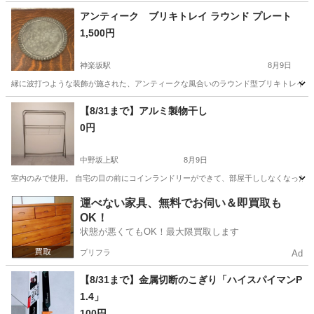
東京
江戸川区
葛西臨海公園駅
家庭用品
バラ
アンティーク ブリキトレイ ラウンド プレート
1,500円
神楽坂駅
8月9日
縁に波打つような装飾が施された、アンティークな風合いのラウンド型ブリキトレイです。 - 素
東京
新宿区
神楽坂駅
食器
【8/31まで】アルミ製物干し
0円
中野坂上駅
8月9日
室内のみで使用。 自宅の目の前にコインランドリーができて、部屋干ししなくなったのでお譲り
東京
中野区
中野坂上駅
洗濯用品
運べない家具、無料でお伺い＆即買取も
OK！
状態が悪くてもOK！最大限買取します
プリフラ
Ad
【8/31まで】金属切断のこぎり「ハイスパイマンP
1.4」
100円