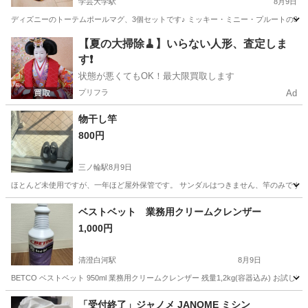
学芸大学駅
8月9日
ディズニーのトーテムポールマグ、3個セットです♪ ミッキー・ミニー・プルートの3種類のマ
東京
目黒区
学芸大学駅
食器
【夏の大掃除🧹】いらない人形、査定しま
す❗️
状態が悪くてもOK！最大限買取します
プリフラ
Ad
物干し竿
800円
三ノ輪駅
8月9日
ほとんど未使用ですが、一年ほど屋外保管です。 サンダルはつきません、竿のみです。
東京
台東区
三ノ輪駅
洗濯用品
物干し
ベストベット 業務用クリームクレンザー
1,000円
清澄白河駅
8月9日
BETCO ベストベット 950ml 業務用クリームクレンザー 残量1,2kg(容器込み)
東京
江東区
清澄白河駅
掃除用具
「受付終了」ジャノメ JANOME ミシン