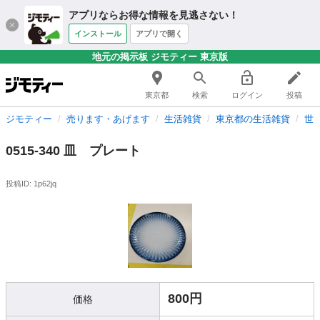
アプリならお得な情報を見逃さない！
インストール
アプリで開く
地元の掲示板 ジモティー 東京版
東京都
検索
ログイン
投稿
ジモティー
売ります・あげます
生活雑貨
東京都の生活雑貨
世
0515-340 皿 プレート
投稿ID: 1p62jq
800円
価格