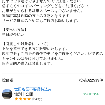
お車でご来場はできませんのでご注意ください

必ず近くのコインパーキングなどをご利用ください。

お車がとめられる駐車スペースはございません。

違法駐車は近隣の方々の迷惑となります、

サービス継続のためにもご協力お願いします。

【⽀払い⽅法】

当日現金払い

【引渡しの対象者について】

下記を遵守できる⽅に販売いたします。

現地で必ずご⾃⾝の責任でモノをご確認ください。譲受後の
キャンセルは受け付けておりません。

転売⽬的の購⼊は禁⽌します。
投稿者
投稿
322539
件
世田谷区不要品持込み
性別非公開
フォローする
4.3
(
3
)