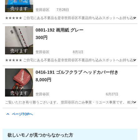
売ります
世田谷区
7月28日
★★★★★ ご自宅にある不要品を是非世田谷区不要品持ち込みスポットへお持ち込みしません
東京
世田谷区
家庭用品
おむつ
0801-192 画用紙 グレー
300円
売ります
世田谷区
8月1日
★★★★★ ご自宅にある不要品を是非世田谷区不要品持ち込みスポットへお持ち込みしません
東京
世田谷区
その他
画用紙
0416-191 ゴルフクラブ ヘッドカバー付き
8,000円
売ります
世田谷区
6月27日
ご覧いただき有り難うございます。 世⽥⾕区のごみ事業・リユース事業です。 粗⼤ごみ
東京
世田谷区
スポーツ
リユース
ページTOPへ
欲しいモノが見つからなかった方