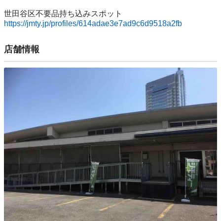
https://jmty.jp/profiles/614adae3e7ad9c6d9518a2fb
店舗情報