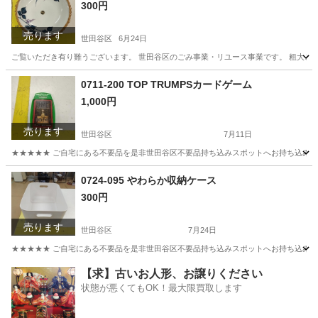
300円
売ります
世田谷区
6月24日
ご覧いただき有り難うございます。 世⽥⾕区のごみ事業・リユース事業です。 粗⼤ごみ
東京
世田谷区
食器
リユース
0711-200 TOP TRUMPSカードゲーム
1,000円
売ります
世田谷区
7月11日
★★★★★ ご自宅にある不要品を是非世田谷区不要品持ち込みスポットへお持ち込みしません
東京
世田谷区
カードゲーム
スポット
0724-095 やわらか収納ケース
300円
売ります
世田谷区
7月24日
★★★★★ ご自宅にある不要品を是非世田谷区不要品持ち込みスポットへお持ち込みしません
東京
世田谷区
収納家具
スポット
【求】古いお人形、お譲りください
状態が悪くてもOK！最大限買取します