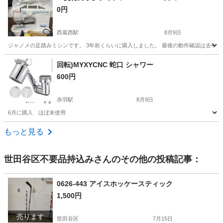
0円
西葛西駅
8月9日
ジャノメの足踏みミシンです。 3年前くらいに購入しました。 最後の動作確認は去年です
東京
江戸川区
西葛西駅
生活雑貨
ジャノメ
回転)MYXYCNC 蛇口 シャワー
600円
赤羽駅
8月9日
6月に購入 ほぼ未使用
東京
北区
赤羽駅
ラッピング用品
もっと見る
世田谷区不要品持込み
さんのその他の投稿記事：
0626-443 アイスホッケースティック
1,500円
売ります
世田谷区
7月15日