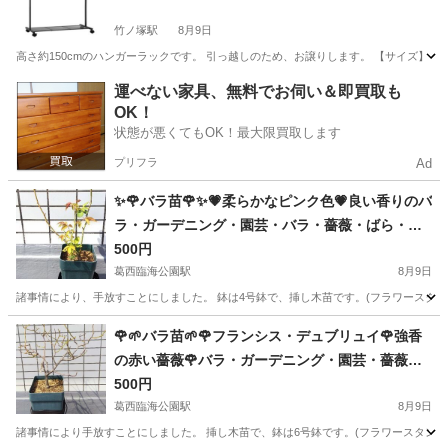
竹ノ塚駅
8月9日
高さ約150cmのハンガーラックです。 引っ越しのため、お譲りします。 【サイズ】 ・
東京
足立区
竹ノ塚駅
生活雑貨
ラック
運べない家具、無料でお伺い＆即買取も
OK！
状態が悪くてもOK！最大限買取します
プリフラ
Ad
✨🌹バラ苗🌹✨💗柔らかなピンク色💗良い香りのバ
ラ・ガーデニング・園芸・バラ・薔薇・ばら・バ
ラ苗・ばら苗・苗・花・植物・ER・イングリッシ
500円
ュローズ
葛西臨海公園駅
8月9日
諸事情により、手放すことにしました。 鉢は4号鉢で、挿し木苗です。(フラワースタンド
東京
江戸川区
葛西臨海公園駅
家庭用品
バラ
🌹🌱バラ苗🌱🌹フランシス・デュブリュイ🌹強香
の赤い薔薇🌹バラ・ガーデニング・園芸・薔薇・
ばら・ばら苗・苗・花・植物
500円
葛西臨海公園駅
8月9日
諸事情により手放すことにしました。 挿し木苗で、鉢は6号鉢です。(フラワースタンドは