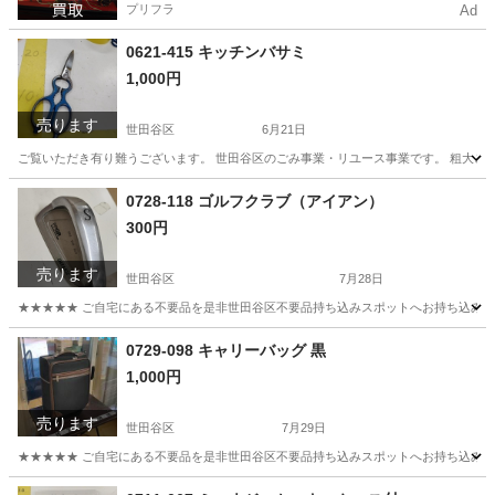
プリフラ
Ad
0621-415 キッチンバサミ
1,000円
売ります
世田谷区
6月21日
ご覧いただき有り難うございます。 世⽥⾕区のごみ事業・リユース事業です。 粗⼤ごみ
東京
世田谷区
調理器具
リユース
0728-118 ゴルフクラブ（アイアン）
300円
売ります
世田谷区
7月28日
★★★★★ ご自宅にある不要品を是非世田谷区不要品持ち込みスポットへお持ち込みしません
東京
世田谷区
ゴルフ
ゴルフクラブ
0729-098 キャリーバッグ 黒
1,000円
売ります
世田谷区
7月29日
★★★★★ ご自宅にある不要品を是非世田谷区不要品持ち込みスポットへお持ち込みしません
東京
世田谷区
バッグ
キャリーバッグ