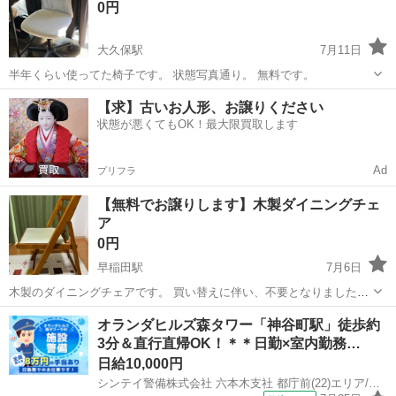
0円
煙、ペットなし 在庫2脚...
大久保駅
7月11日
半年くらい使ってた椅子です。 状態写真通り。 無料です。
東京
新宿区
大久保駅
椅子
【求】古いお人形、お譲りください
状態が悪くてもOK！最大限買取します
Ad
プリフラ
【無料でお譲りします】木製ダイニングチェ
ア
0円
早稲田駅
7月6日
木製のダイニングチェアです。 買い替えに伴い、不要となりましたの
で出品いたします。無料でお譲りします。 【状態】 5年ほど使用しま
東京
新宿区
早稲田駅
椅子
オランダヒルズ森タワー「神谷町駅」徒歩約
した。 通常使用に伴う多少の傷や使用感はありますが、ガタつきなど
3分＆直行直帰OK！＊＊日勤×室内勤務…
はなく、まだまだ問題なくお使...
日給10,000円
シンテイ警備株式会社 六本木支社 都庁前(22)エリア/A3203200117