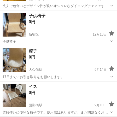
丈夫で色合いとデザイン性が良いオシャレなダイニングチェアです。
4脚まとめて7500円 1脚のみだと2000円 宜しくお願い致します。
東京
新宿区
新大久保駅
椅子
ダイニング
子供椅子
0円
新宿区
12月13日
子供椅子
東京
新宿区
椅子
椅子
0円
大久保駅
9月14日
17日までにお引き取りをお願いします。
東京
新宿区
大久保駅
椅子
引き
イス
0円
面影橋駅
9月10日
普段使いに便利な椅子です。使用感はありますが、まだ問題なくお使