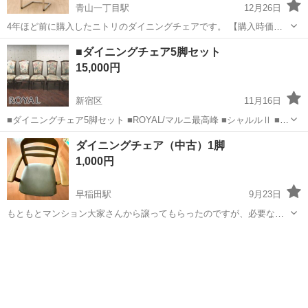
青山一丁目駅
12月26日
4年ほど前に購入したニトリのダイニングチェアです。 【購入時価
格】1脚14,000円ぐらい 【傷などの状態】かなりダメージあります。 2
東京
新宿区
青山一丁目駅
椅子
ダイニング
■ダイニングチェア5脚セット
脚まとめての出品です。 ドタキャンしない方、中古品のためサイズや
15,000円
状態などが 目安であ...
新宿区
11月16日
■ダイニングチェア5脚セット ■ROYAL/マルニ最高峰 ■シャルルⅡ ■定
価88万円 中古品のため、写真のように全体的にスレやキズ、汚れ、1
東京
新宿区
椅子
商品
ダイニングチェア（中古）1脚
脚にガタつきがございます。 その他大きなダメージはございません。
1,000円
サイズ 幅 4...
早稲田駅
9月23日
もともとマンション大家さんから譲ってもらったのですが、必要なく
なったのでお譲りします 使用には支障ありませんが中古のため傷等あ
東京
新宿区
早稲田駅
椅子
ダイニング
ります ご理解ある方のみノークレームノーリターンでお譲りいたしま
す 駅から徒歩10分弱の...