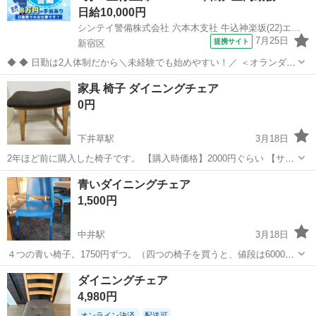
日給10,000円
シンテイ警備株式会社 六本木支社 牛込神楽坂(22)エリア/A3203200117
7月25日
提携サイト
新宿区
◆ ◆ 日勤は2人体制だから＼未経験でも始めやすい！／ ＜オランダヒ
ルズ森タワーで施設警備をお任せ＞ 日勤のみ＆週3日～OKの自由シフ
東京
新宿区
警備員
家具 椅子 ダイニングチェア
ト制 プライベートとの両立もバッチリ！ アクセス抜群で通勤も楽チン
0円
です♪ ＼未経験ス...
下井草駅
3月18日
2年ほど前に購入した椅子です。 【購入時価格】2000円ぐらい 【サイ
ズ】縦：34cm、横：48cm、奥行き：40cm （大体です） 【傷などの
東京
新宿区
下井草駅
椅子
ダイニング
青いダイニングチェア
状態】とくに目立った傷はありません。 ...
1,500円
中井駅
3月18日
４つの青い椅子。1750円ずつ。（四つの椅子を買うと、値段は6000円
になります。食卓と一緒に購入していただく場合は、8000円になりま
東京
新宿区
中井駅
椅子
ダイニング
ダイニングチェア
す。）ＩＫＥＡの値段は5000円ずつです。
4,980円
オンライン決済
配送可