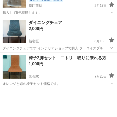
都庁前駅
2月17日
購入して5年程経ちます。
東京
新宿区
都庁前駅
椅子
ダイニング
ダイニングチェア
2,000円
新宿区
8月15日
ダイニングチェアです インテリアショップで購入 ターコイズブルー
サイズ:幅38x奥行き40x高さ70cm 2脚あります 保存状態 5年前購入。
東京
新宿区
椅子
ダイニング
椅子2脚セット ニトリ 取りに来れる方
布ほつれなどなし。少し座面に傷みあり。 17、18、19日の間での引き
1,000円
取り...
落合駅
7月25日
オレンジと緑の椅子セット価格です。
東京
新宿区
落合駅
椅子
ニトリ