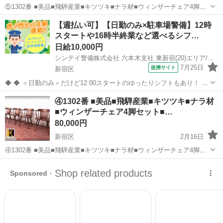
⑤1302番 ■美品■飛騨産業■キツツキ■ナラ材■ウィンザーチェア4脚セ
ット■定価16万■ 商品説明 大自然が生み出した迫力と、研ぎ澄まされ
東京
新宿区
椅子
商品
【週払い可】【日勤のみ×駐車場警備】12時
た匠の技と心が息づくキツツキマークの飛騨産業より、 高級感あふれ
スタートや16時半終業など選べるシフ…
るナラ材を使用し...
日給10,000円
シンテイ警備株式会社 六本木支社 東新宿(20)エリア/A3203200117
7月25日
提携サイト
新宿区
◆ ◆ ＜日勤のみ＞だけど12:00スタートのゆったりシフトもあり！ 4
パターンのシフトがあるから ライフスタイルに合わせて働ける♪ 虎ノ
東京
新宿区
警備員
④1302番 ■美品■飛騨産業■キツツキ■ナラ材
門ヒルズ駅直結だから 雨でも濡れずに通勤できますよ！ ＼未経験スタ
■ウィンザーチェア4脚セット■…
ートでも大歓迎...
80,000円
新宿区
2月16日
④1302番 ■美品■飛騨産業■キツツキ■ナラ材■ウィンザーチェア4脚セ
ット■定価16万■ 商品説明 大自然が生み出した迫力と、研ぎ澄まされ
東京
新宿区
椅子
商品
た匠の技と心が息づくキツツキマークの飛騨産業より、 高級感あふれ
るナラ材を使用し...