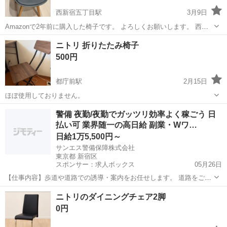
西新宿五丁目駅
3月9日
Amazonで2年前に購入した椅子です。 よろしくお願いします。 西新
宿五丁目、新宿中央公園付近まで来ていただけたら助かります。本日
東京
新宿区
西新宿五丁目駅
椅子
ダイニング
ニトリ 折りたたみ椅子
21時〜22時30分で来てくれる方がいましたら
500円
都庁前駅
2月15日
ほぼ使用しておりません。
東京
新宿区
都庁前駅
椅子
折りたたみ
警備 夜勤/夜勤でガッツリ効率よく稼ごう 日
払い可 業界随一の高日給 副業・Wワ…
日給1万5,500円～
サンエス警備保障株式会社
東京都 新宿区
スポンサー：求人ボックス
05月26日
【仕事内容】歩道や道路での誘導・案内をお任せします。 道路をご利
用される車両や歩行者の方が安全に安心して通行するために適切に誘
アルバイト・パート
ニトリのダイニングチェア2脚
導してください。 勤務地へは直行直帰OKです! <未経験でも安心!!> 丁
0円
寧な研修20hで基本的な知識を...