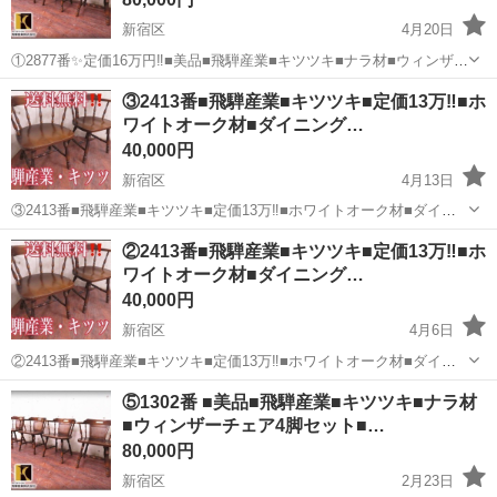
新宿区
4月20日
①2877番✨定価16万円‼️■美品■飛騨産業■キツツキ■ナラ材■ウィンザー
チェア4脚セット■ 商品説明 大自然が生み出した迫力と、研ぎ澄まさ
東京
新宿区
椅子
商品
③2413番■飛騨産業■キツツキ■定価13万‼️■ホ
れた匠の技と心が息づくキツツキマークの飛騨産業より、 高級感あふ
ワイトオーク材■ダイニング…
れるナラ材を使...
40,000円
新宿区
4月13日
③2413番■飛騨産業■キツツキ■定価13万‼️■ホワイトオーク材■ダイニ
ングチェア 大自然が生み出した迫力と、研ぎ澄まされた匠の技と心が
東京
新宿区
椅子
商品
②2413番■飛騨産業■キツツキ■定価13万‼️■ホ
息づくキツツキマークの飛騨産業よりホワイトオーク材を使用した穂
ワイトオーク材■ダイニング…
高シリーズの高級感漂...
40,000円
新宿区
4月6日
②2413番■飛騨産業■キツツキ■定価13万‼️■ホワイトオーク材■ダイニ
ングチェア 大自然が生み出した迫力と、研ぎ澄まされた匠の技と心が
東京
新宿区
椅子
商品
⑤1302番 ■美品■飛騨産業■キツツキ■ナラ材
息づくキツツキマークの飛騨産業よりホワイトオーク材を使用した穂
■ウィンザーチェア4脚セット■…
高シリーズの高級感漂...
80,000円
新宿区
2月23日