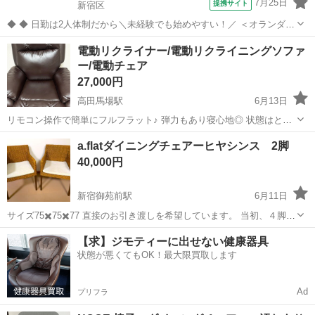
7月25日
提携サイト
新宿区
◆ ◆ 日勤は2人体制だから＼未経験でも始めやすい！／ ＜オランダヒ
ルズ森タワーで施設警備をお任せ＞ 日勤のみ＆週3日～OKの自由シフ
東京
新宿区
警備員
電動リクライナー/電動リクライニングソファ
ト制 プライベートとの両立もバッチリ！ アクセス抜群で通勤も楽チン
ー/電動チェア
です♪ ＼未経験ス...
27,000円
高田馬場駅
6月13日
リモコン操作で簡単にフルフラット♪ 弾力もあり寝心地◎ 状態はとて
もいいです◎ ▶︎サイズ 幅90cm × 奥行き90cm × 高さ110cm ▶︎カラー
東京
新宿区
高田馬場駅
椅子
電動
a.flatダイニングチェアーヒヤシンス 2脚
ダークブラウン 動作確認済み◎ 目立つ汚れなし◎ 搬送...
40,000円
新宿御苑前駅
6月11日
サイズ75✖️75✖️77 直接のお引き渡しを希望しています。 当初、４脚購
入するも２脚は使用していなかったため、使用感はないと思います。
東京
新宿区
新宿御苑前駅
椅子
【求】ジモティーに出せない健康器具
当方にて車で可能な限り貴地周辺エリアまでお持ちするなど、デリバ
状態が悪くてもOK！最大限買取します
リー方法...
Ad
プリフラ