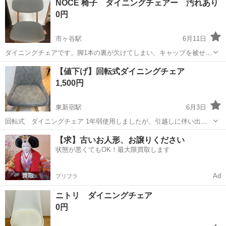
NOCE 椅子 ダイニングチェアー 汚れあり
0円
市ヶ谷駅
6月11日
ダイニングチェアです。脚1本の裏が欠けてしまい、キャップを被せて
使ってます。席の部分に汚れあります。 機能的問題はありません。
東京
新宿区
市ヶ谷駅
椅子
【値下げ】回転式ダイニングチェア
1,500円
東新宿駅
6月3日
回転式 ダイニングチェア 1年弱使用しましたが、引越しに伴い出品
します。
東京
新宿区
東新宿駅
椅子
ダイニング
【求】古いお人形、お譲りください
状態が悪くてもOK！最大限買取します
Ad
プリフラ
ニトリ ダイニングチェア
0円