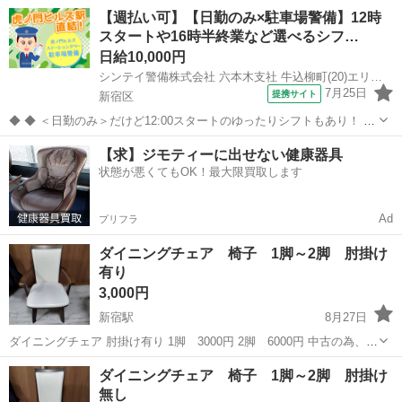
いいただけます。
東京
新宿区
面影橋駅
椅子
イス
【週払い可】【日勤のみ×駐車場警備】12時
スタートや16時半終業など選べるシフ…
日給10,000円
シンテイ警備株式会社 六本木支社 牛込柳町(20)エリア/A3203200117
7月25日
提携サイト
新宿区
◆ ◆ ＜日勤のみ＞だけど12:00スタートのゆったりシフトもあり！ 4
パターンのシフトがあるから ライフスタイルに合わせて働ける♪ 虎ノ
東京
新宿区
警備員
【求】ジモティーに出せない健康器具
門ヒルズ駅直結だから 雨でも濡れずに通勤できますよ！ ＼未経験スタ
状態が悪くてもOK！最大限買取します
ートでも大歓迎...
Ad
プリフラ
ダイニングチェア 椅子 1脚～2脚 肘掛け
有り
3,000円
新宿駅
8月27日
ダイニングチェア 肘掛け有り 1脚 3000円 2脚 6000円 中古の為、
傷、汚れ気にならない方。 西新宿7丁目まで取りに来られる方よろし
東京
新宿区
新宿駅
椅子
ダイニング
ダイニングチェア 椅子 1脚～2脚 肘掛け
くお願いいたします。 受け渡しの時間帯は毎日15:00-23：0...
無し