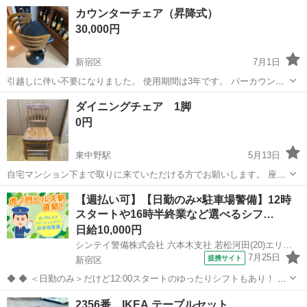
カウンターチェア（昇降式）
30,000円
新宿区
7月1日
引越しに伴い不要になりました。 使用期間は3年です。 バーカウンタ
ーの椅子として購入しましたが、ほとんど使わずインテリアとして活
東京
新宿区
椅子
カウンター
ダイニングチェア 1脚
躍してくれました。 状態はかなり良いです。 おしゃれなデザインなの
0円
で、置くだけで雰囲気がでま...
東中野駅
5月13日
自宅マンション下まで取りに来ていただける方でお願いします。 座面
までの高さ 約42cm 背もたれまでの高さ 約81cm 奥行き 約46cm
東京
新宿区
東中野駅
椅子
ダイニング
【週払い可】【日勤のみ×駐車場警備】12時
座面 タテ×ヨコ 約41cm x 約42cm その他サイズの確認はお気軽に
スタートや16時半終業など選べるシフ…
問い合...
日給10,000円
シンテイ警備株式会社 六本木支社 若松河田(20)エリア/A3203200117
7月25日
提携サイト
新宿区
◆ ◆ ＜日勤のみ＞だけど12:00スタートのゆったりシフトもあり！ 4
パターンのシフトがあるから ライフスタイルに合わせて働ける♪ 虎ノ
東京
新宿区
警備員
2356番 IKEA テーブルセット
門ヒルズ駅直結だから 雨でも濡れずに通勤できますよ！ ＼未経験スタ