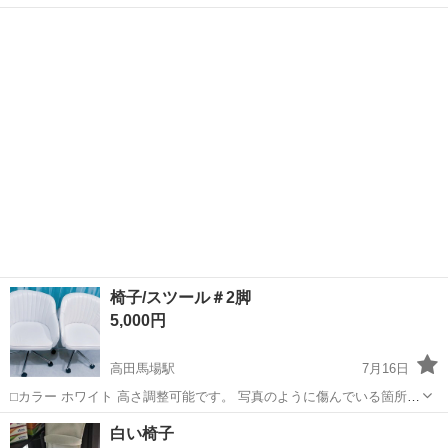
ングチェア2脚 国産の高品質木材を使用した、 高品質で品のあるオー
東京
新宿区
若松河田駅
椅子
ダーメイドチェア。 多少使用感がありますが、綺麗です。 店舗では売
っ...
椅子/スツール＃2脚
5,000円
高田馬場駅
7月16日
⬜︎カラー ホワイト 高さ調整可能です。 写真のように傷んでいる箇所が
いくつかありますので、ご了承いただける方のみお取引お願いいたし
東京
新宿区
高田馬場駅
椅子
ネジ
白い椅子
ます。ネジが一本外れていますが、ご使用に問題はございません。喫