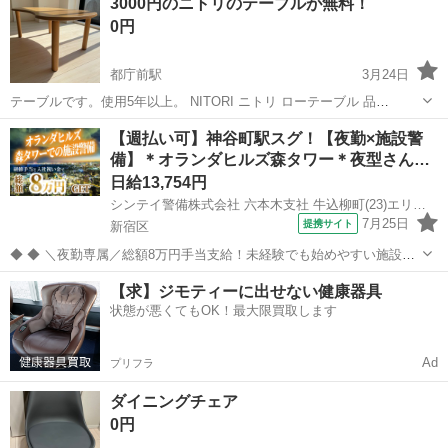
3000円のニトリのテーブルが無料！
面金具にやや錆びありです 3歳20kg100cmの子供がぴったり座れま
0円
す...
都庁前駅
3月24日
テーブルです。使用5年以上。 NITORI ニトリ ローテーブル 品
番:8760737 サイズ:幅850 奥行550 高さ330 川口駅から徒歩3分程度の
東京
新宿区
都庁前駅
椅子
ニトリ
【週払い可】神谷町駅スグ！【夜勤×施設警
家に取りに来てください。 板と足4本に分解して渡します。 引っ越...
備】＊オランダヒルズ森タワー＊夜型さん…
日給13,754円
シンテイ警備株式会社 六本木支社 牛込柳町(23)エリア/A3203200117
7月25日
提携サイト
新宿区
◆ ◆ ＼夜勤専属／総額8万円手当支給！未経験でも始めやすい施設警
備のお仕事 お仕事は20時～勤務出来るので Wワークなども両立しなが
東京
新宿区
警備員
【求】ジモティーに出せない健康器具
ら勤務も！ 月収27万円以上も可能♪ 安定収入で生活も安心です★ ＼未
状態が悪くてもOK！最大限買取します
経験スタートで...
Ad
プリフラ
ダイニングチェア
0円