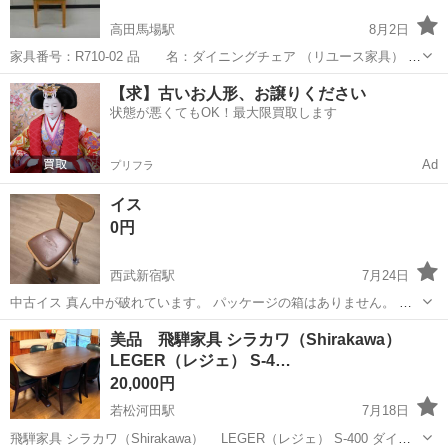
高田馬場駅
8月2日
家具番号：R710-02 品 名：ダイニングチェア （リユース家具） 販
売価格：2,000円 サ イ ズ：（幅）×（奥行）×（高さ）cm 重 さ：
東京
新宿区
高田馬場駅
椅子
【求】古いお人形、お譲りください
5.6kg 配 送 費：新宿区内A 1,0...
状態が悪くてもOK！最大限買取します
Ad
プリフラ
イス
0円
西武新宿駅
7月24日
中古イス 真ん中が破れています。 パッケージの箱はありません。 ま
とめて引き取られる方を探しています。
東京
新宿区
西武新宿駅
椅子
イス
美品 飛騨家具 シラカワ（Shirakawa）
LEGER（レジェ） S-4…
20,000円
若松河田駅
7月18日
飛騨家具 シラカワ（Shirakawa） LEGER（レジェ） S-400 ダイニ