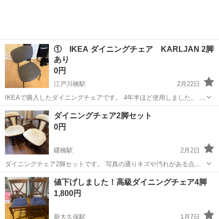
① IKEA ダイニングチェア KARLJAN 2脚
あり
0円
江戸川橋駅
2月22日
IKEAで購入したダイニングチェアです。 4年半ほど使用しました。 2
脚ありますので、別々に出品しております。両方希望される場合はご
東京
新宿区
江戸川橋駅
椅子
ダイニング
ダイニングチェア2脚セット
連絡ください。併せて500円にさせていただきます。 江戸川橋付近ま
0円
で、できるだけ早くとり...
曙橋駅
2月2日
ダイニングチェア2脚セットです。 写真の通りキズや汚れがある点、
ご理解ください。 また、1脚の背もたれが少しぐらつきます。 座面ま
東京
新宿区
曙橋駅
椅子
ダイニング
値下げしました！高級ダイニングチェア4脚
での高さは39cmです。 全体の高さは72cmです。 引き取りの方のみと
1,800円
させていただきます。
新大久保駅
1月7日