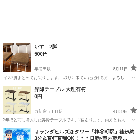
いす 2脚
500円
早稲田駅
8月11日
イス2脚まとめてお譲りします。 取りに来ていただける方、よろしく
お願いします。
東京
新宿区
早稲田駅
椅子
イス
昇降テーブル 大理石柄
0円
西新宿五丁目駅
4月30日
2年ほど前に購入した昇降テーブルです。2個あります。両方とも大理
石柄です 【購入時価格】1個12,000円ぐらいなので2個で24,000円です
東京
新宿区
西新宿五丁目駅
椅子
大理石
オランダヒルズ森タワー「神谷町駅」徒歩約
【サイズ】写真をご覧ください 【傷などの状態】とくに目立った傷は
3分＆直行直帰OK！＊＊日勤×室内勤務…
ありません。 【...