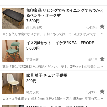
無印良品 リビングでもダイニングでもつかえ
るベンチ・オーク材
7,500円
高田馬場駅
6月16日
※引き取り限定になります。 以前こちらで譲っていただいたのです
が、家に家具が増えてきたため出品いたします。 サイズがとてもちょ
東京
新宿区
高田馬場駅
椅子
ベンチ
イス2脚セット イケア/IKEA FRODE
うどよく、部屋を圧迫せず2人でもゆったり座れるいいベンチです。
5,000円
綺麗に使っておりました。 【商...
下落合駅
4月1日
商品情報は写真2枚目をご確認ください。 基本、2脚セットの販売とな
ります。 写真は1脚分になりますが、2脚目も同等の状態となります。
東京
新宿区
下落合駅
椅子
イケア
家具 椅子 チェア 子供用
200円
神楽坂駅
3月30日
大きさは子供用です 幅310mm 奥行き375mm 高さ 555mm 座面の高さ
335mm アルコールで清拭しましたが少し落ちない汚れもあります 裏
東京
新宿区
神楽坂駅
椅子
ダイニング