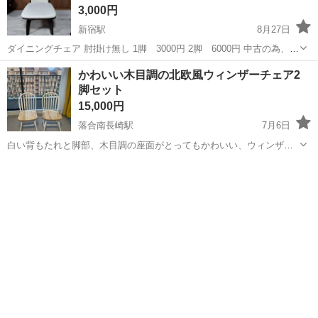
3,000円
新宿駅
8月27日
ダイニングチェア 肘掛け無し 1脚 3000円 2脚 6000円 中古の為、
傷、汚れ気にならない方。 西新宿7丁目まで取りに来られる方よろし
東京
新宿区
新宿駅
椅子
ダイニング
かわいい木目調の北欧風ウィンザーチェア2
くお願いいたします。 受け渡しの時間帯は毎日15:00-23：0...
脚セット
15,000円
落合南長崎駅
7月6日
白い背もたれと脚部、木目調の座面がとってもかわいい、ウィンザー
チェア（コムバックタイプ）をお譲りします！ ナチュラルテイストや
東京
新宿区
落合南長崎駅
椅子
ウィンザーチェア
北欧インテリアにもぴったりで、ダイニングや玄関、ちょっとしたデ
ィスプレイ用にもおすすめです。 ...