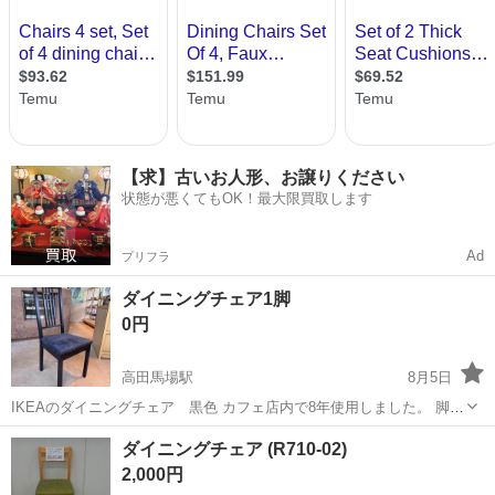
【求】古いお人形、お譲りください
状態が悪くてもOK！最大限買取します
Ad
プリフラ
ダイニングチェア1脚
0円
高田馬場駅
8月5日
IKEAのダイニングチェア 黒色 カフェ店内で8年使用しました。 脚1
本にガタ付きがあります。
東京
新宿区
高田馬場駅
椅子
ダイニング
ダイニングチェア (R710-02)
2,000円