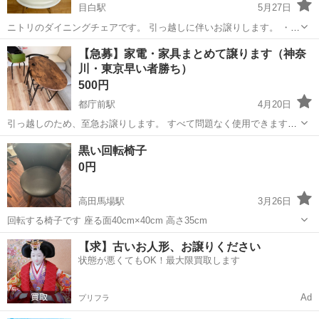
目白駅
5月27日
ニトリのダイニングチェアです。 引っ越しに伴いお譲りします。 ・通
常使用による汚れ、使用感あり ・まだ問題なく使用できます ・カラ
東京
新宿区
目白駅
椅子
ダイニング
【急募】家電・家具まとめて譲ります（神奈
ー：ホワイト ・サイズ：幅48.5×奥行55×高さ80cm ・下記商品です。
川・東京早い者勝ち）
https:/...
500円
都庁前駅
4月20日
引っ越しのため、至急お譲りします。 すべて問題なく使用できます。
【内容】 ・SHARP 洗濯機（5.5kg / ES-GEシリーズ） ・SHARP 冷蔵
東京
新宿区
都庁前駅
椅子
バラ
黒い回転椅子
庫（2ドア / 約120Lクラス） 【家具】 ・2人用ダイニングテーブ...
0円
高田馬場駅
3月26日
回転する椅子です 座る面40cm×40cm 高さ35cm
東京
新宿区
高田馬場駅
椅子
【求】古いお人形、お譲りください
状態が悪くてもOK！最大限買取します
Ad
プリフラ