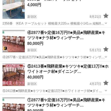
4,000円
ートでも大歓迎...
新宿区
8月21日
2356番 IKEA テーブルセット 横幅最大220㎝ 横幅最小141㎝ 縦幅84
㎝ 高さ74㎝ 私の出品商品一覧はこちらからご確認頂けます✨✨
東京
新宿区
椅子
商品
④2877番✨定価16万円‼️■美品■飛騨産業■キ
https://jmty.jp/profiles/5c20f1cdbabd...
ツツキ■ナラ材■ウィンザーチ…
80,000円
新宿区
5月17日
④2877番✨定価16万円‼️■美品■飛騨産業■キツツキ■ナラ材■ウィンザー
チェア4脚セット■ 商品説明 大自然が生み出した迫力と、研ぎ澄まさ
東京
新宿区
椅子
商品
⑤2413番■飛騨産業■キツツキ■定価13万‼️■ホ
れた匠の技と心が息づくキツツキマークの飛騨産業より、 高級感あふ
ワイトオーク材■ダイニング…
れるナラ材を使...
40,000円
新宿区
4月27日
⑤2413番■飛騨産業■キツツキ■定価13万‼️■ホワイトオーク材■ダイニ
ングチェア 大自然が生み出した迫力と、研ぎ澄まされた匠の技と心が
東京
新宿区
椅子
商品
①2877番✨定価16万円‼️■美品■飛騨産業■キ
息づくキツツキマークの飛騨産業よりホワイトオーク材を使用した穂
ツツキ■ナラ材■ウィンザーチ…
高シリーズの高級感漂...
80,000円