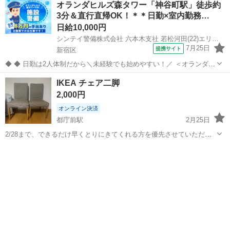
オランダヒルズ森タワー「神谷町駅」徒歩約
3分＆直行直帰OK！＊＊日勤×室内勤務…
日給10,000円
シンテイ警備株式会社 六本木支社 若松河田(22)エリア/A3203200117
7月25日
提携サイト
新宿区
◆ ◆ 日勤は2人体制だから＼未経験でも始めやすい！／ ＜オランダヒ
ルズ森タワーで施設警備をお任せ＞ 日勤のみ＆週3日～OKの自由シフ
東京
新宿区
警備員
IKEA チェア二脚
ト制 プライベートとの両立もバッチリ！ アクセス抜群で通勤も楽チン
2,000円
です♪ ＼未経験ス...
オンライン決済
都庁前駅
2月25日
2/28まで、できるだけ早くとりにきてくれる方を優先させていただき
ます。 よろしくおねがいします。
東京
新宿区
都庁前駅
椅子
IKEA