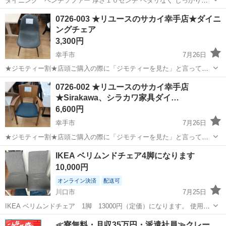
ダイニング ベンチソファー 厚さ１０センチ ヘタリなく しっかりし
ています。 長さ１２５ 奥行き３９ 高さ４１ デニム調で夏にぴった
埼玉
熊谷市
石原駅
椅子
ベンチ
0726-003 ★リユースのサカイ幸手店★ダイニ
りな色味
ングチェア
3,300円
幸手市
7月26日
★ジモティー割★店頭ご購入の際に「ジモティーを見た」と言ってい
ただくとジモティー限定価格（掲載価格の10%OFF）でご購入が可能
埼玉
幸手市
椅子
サカイ
0726-002 ★リユースのサカイ幸手店
です。 必ずご精算前にスタッフまでお伝えくださいませ。 ---------------
★Sirakawa、シラカワ家具ダイ…
-...
6,600円
幸手市
7月26日
★ジモティー割★店頭ご購入の際に「ジモティーを見た」と言ってい
ただくとジモティー限定価格（掲載価格の10%OFF）でご購入が可能
埼玉
幸手市
椅子
サカイ
IKEA ベリムンドチェア4脚になります
です。 必ずご精算前にスタッフまでお伝えくださいませ。 ---------------
10,000円
-...
オンライン決済
配送可
川口市
7月25日
IKEA ベリムンドチェア 1脚 13000円（定価）になります。 使用期
間1年 非常に綺麗な状態です。 一脚につき半額にしています。
埼玉
川口市
椅子
≪寮無料・月収35万円・派遣社員≫クレー