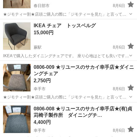
春日部市
8月6日
★ジモティー割★店頭ご購入の際に「ジモティーを見た」と言ってい
ただくとジモティー限定価格（掲載価格の10%OFF）でご購入が可能
埼玉
春日部市
椅子
サカイ
IKEA チェア トッスベルグ
です。 必ずご精算前にスタッフまでお伝えくださいませ。 ---------------
15,000円
-...
蕨駅
8月6日
IKEAで購入したダイニングチェアです。 座り心地はとても良いです。
少し毛玉がありますが、毛玉取り等でメンテナンスしていただければ
埼玉
川口市
蕨駅
椅子
0806-009 ★リユースのサカイ幸手店★ダイニ
問題ないと思います。
ングチェア
2,750円
幸手市
8月6日
★ジモティー割★店頭ご購入の際に「ジモティーを見た」と言ってい
ただくとジモティー限定価格（掲載価格の10%OFF）でご購入が可能
埼玉
幸手市
椅子
サカイ
0806-008 ★リユースのサカイ幸手店★(有)貞
です。 必ずご精算前にスタッフまでお伝えくださいませ。 ---------------
苅椅子製作所 ダイニングチ…
-...
4,400円
幸手市
8月6日