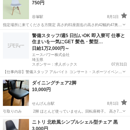
750円
すが、その他は比較的キレイです...
谷塚駅
8月1日
指定場所に来てくださる方限定 高さ約81座面迄の高さ約42幅約47奥行
き約53
埼玉
草加市
谷塚駅
椅子
奥行き
警備スタッフ/週5 日払いOK 即入寮可 仕事と
住まいを一気にGET 髪色・髪型…
日給1万2,000円～
エースパワー株式会社
埼玉県
スポンサー：求人ボックス
07月31日
【仕事内容】警備スタッフ アルバイト コンサート・スポーツイベン
ト・展示会などのイベントや、 工事現場周辺で警備・交通誘導をして
アルバイト・パート
ダイニングチェア2脚
いただきます。 経験者の方はもちろん、未経験者の方も積極的に採用
10,000円
中! 難しいスキルは不要! 基本的なル...
せんげん台駅
8月1日
引取りのみ 2脚 ほとんど使っていません。回転座椅子。 高さ74
センチ(座椅子は42センチ位) 黒色シート
埼玉
越谷市
せんげん台駅
椅子
ニトリ 北欧風シンプルシェル型チェア 黒
3,000円