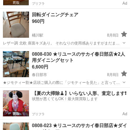
Ad
プリフラ
回転ダイニングチェア
960円
桶川駅
8月8日
レザー調 北欧 座面キズあり。 それなりの使用感ありますがまだまだ
使っていただけると思います。 他にも椅子出してます。 ご検討くださ
埼玉
桶川市
桶川駅
椅子
ダイニング
0808-030 ★リユースのサカイ春日部店★2人
い。
用ダイニングセット
6,600円
春日部市
8月8日
★ジモティー割★店頭ご購入の際に「ジモティーを見た」と言ってい
ただくとジモティー限定価格（掲載価格の10%OFF）でご購入が可能
埼玉
春日部市
椅子
サカイ
【夏の大掃除🧹】いらない人形、査定します❗️
です。 必ずご精算前にスタッフまでお伝えくださいませ。 ---------------
状態が悪くてもOK！最大限買取します
-...
Ad
プリフラ
0808-023 ★リユースのサカイ春日部店★ダイ