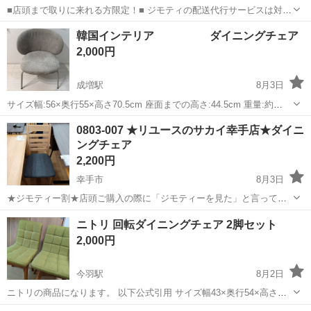
■店頭まで取りに来れる方限定！■ ジモティの配送代行サービスは対応
しておりません。 あらかじめご了承ください。 ●商品情報
埼玉
入間市
武蔵藤沢駅
椅子
CALLIGARIS
韓国インテリア ダイニングチェア
CALLIGARIS スキップダイニングチェアー ホワイト 1人掛け ●詳細
2,000円
な状態 ...
成増駅
8月3日
サイズ幅:56×奥行55×高さ70.5cm 座面までの高さ:44.5cm 重量:約
5.8kg 座面カラー:グレージュ 脚部カラー:ライトクレージュ 3ヶ月前に
埼玉
和光市
成増駅
椅子
0803-007 ★リユースのサカイ幸手店★ダイニ
購入、ほぼ未使用で状態はきれいです。 組み立てた状態でお渡し...
ングチェア
2,200円
幸手市
8月3日
★ジモティー割★店頭ご購入の際に「ジモティーを見た」と言ってい
ただくとジモティー限定価格（掲載価格の10%OFF）でご購入が可能
埼玉
幸手市
椅子
サカイ
ニトリ 回転ダイニングチェア 2脚セット
です。 必ずご精算前にスタッフまでお伝えくださいませ。 ---------------
2,000円
-...
今羽駅
8月2日
ニトリの商品になります。 以下公式引用 サイズ幅43×奥行54×高さ
81cm 素材ラバーウッド 重量約8kg カラーダークブラウン 7年ほど前