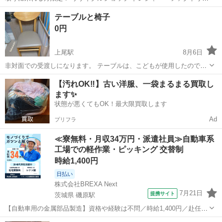
春日部店です。 ◆商品情報 ブランド:不明 商品名:ダイニングチェア
埼玉
春日部市
春日部駅
椅子
軽トラック
テーブルと椅子
サイズ:高さ約72cm×横幅約47cm×奥行約43cm ◆状態：ヨゴレ有 ◆お
0円
問合...
上尾駅
8月6日
非対面での受渡しになります。 テーブルは、こどもが使用したので汚
れ傷あります。
埼玉
上尾市
上尾駅
椅子
【汚れOK‼️】古い洋服、一袋まるまる買取し
ます✨
状態が悪くてもOK！最大限買取します
Ad
プリフラ
≪寮無料・月収34万円・派遣社員≫自動車系
工場での軽作業・ピッキング 交替制
時給1,400円
日払い
株式会社BREXA Next
7月21日
提携サイト
茨城県 磯原駅
【自動車用の金属部品製造】資格や経験は不問／時給1,400円／赴任旅
費会社負担／正社員登用のチャンスあり／食堂利用可能／マイカー通
茨城
北茨城市
磯原駅
その他