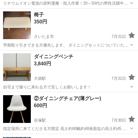
リチウムイオン電池の原料運搬・投入作業！20～50代の男性活躍中★
ワンルーム寮完備！赴任旅費会社負担！年間休日130日★フォークリフ
神奈川
相模原市
南橋本駅
その他
椅子
ト免許お持ちの方、活躍中！就業先食堂利用可★《神奈川県相模原
350円
市》 人気の工場のお仕事 ◇電...
さいたま市
7月31日
早期取り引きできる方優先します。 ダイニングセットについていた椅
子なりますが、 不用になったのでお譲り致します。 椅子に水性ペンキ
埼玉
さいたま市
椅子
ダイニングベンチ
が少しついていますが使用感は なくすぐお使いになれます。 ネジが緩
3,840円
んでいますが六角レン...
大袋駅
7月31日
自宅まで撮りに来れる方で宜しくお願いします！
埼玉
越谷市
大袋駅
椅子
②ダイニングチェア(薄グレー)
600円
谷塚駅
7月30日
指定場所に来てくださる方限定 高さ約80幅約48座面迄の高さ約45 座
面生地 布
埼玉
草加市
谷塚駅
椅子
ダイニング