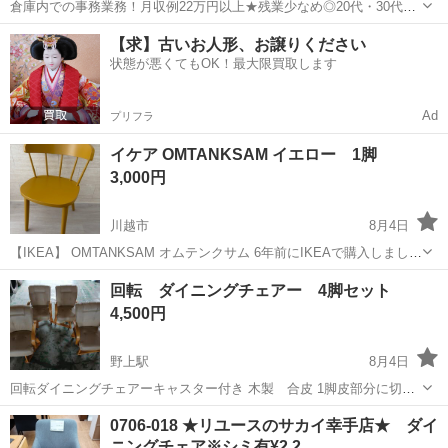
倉庫内での事務業務！月収例22万円以上★残業少なめ◎20代・30代・
40代の男女活躍中！空調完備で快適作業★食堂利用可◎マイカー通勤
茨城
常陸大宮市
静駅
その他
【求】古いお人形、お譲りください
OK◎無料駐車場完備！《茨城県常陸大宮市》 人気の工場のお仕事 ◇
状態が悪くてもOK！最大限買取します
電子部品製造倉庫内の事務...
Ad
プリフラ
イケア OMTANKSAM イエロー 1脚
3,000円
川越市
8月4日
【IKEA】 OMTANKSAM オムテンクサム 6年前にIKEAで購入しました
が使用年数は3年程で最近は収納にねむっておりました。 塗装が剥が
埼玉
川越市
椅子
回転 ダイニングチェアー 4脚セット
れたので補修してます（6枚目） 廃盤商品です 【サイズ】 幅:...
4,500円
野上駅
8月4日
回転ダイニングチェアーキャスター付き 木製 合皮 1脚皮部分に切れ
があります。画像をご確認ください。
埼玉
秩父郡
野上駅
椅子
0706-018 ★リユースのサカイ幸手店★ ダイ
ニングチェア※シミ有¥2,2…