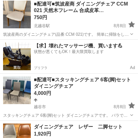
埼玉
春日部市
椅子
サカイ
■配達可■筑波産商 ダイニングチェア CCM
です。 必ずご精算前にスタッフまでお伝えくださいませ。 ---------------
021 天然木フレーム 合成皮革…
-...
750円
北越谷駅
8月8日
筑波産商のダイニングチェア(品番:CCM 021)です。 簡単に掃除をしま
したが、汚れ残りがあります。 破損や不具合はありません。 ・サイス
埼玉
越谷市
北越谷駅
椅子
合成皮革
【求】壊れたマッサージ機、買います💪
(約/mm): 幅457 奥行593 高さ835 ・フレーム材:天然木(...
状態が悪くてもOK！最大限買取します
Ad
プリフラ
■配達可■スタッキングチェア 6客(脚)セット
ダイニングチェア
4,000円
越谷市
8月8日
スタッキングチェア 6客(脚)セット ダイニングチェアです。 バラでの
お取引はしていません。 スチールフレーム、布張りです。 写真では伝
埼玉
越谷市
椅子
スタッキングチェア
ダイニングチェア レザー 二脚セット
わりにくいですが使用に伴うキズ、汚れがあります。 使用上支障とな
1,920円
るような破損、欠...