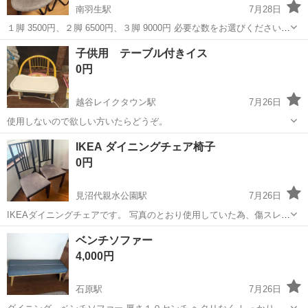
南羽生駅
7月28日
１脚 3500円、２脚 6500円、３脚 9000円 必要な数をお選びください。
スエード生地、グレー色 使用期間 約２年 購入価格は、３脚で4万円く
埼玉
羽生市
南羽生駅
椅子
ダイニング
子供用 テーブル付きイス
らいのものになります。 脚部分がショックを吸収してくれるので、座
0円
り心...
越谷レイクタウン駅
7月26日
使用しないので欲しい方いたらどうぞ。
埼玉
越谷市
越谷レイクタウン駅
椅子
IKEA ダイニングチェア椅子
0円
見沼代親水公園駅
7月26日
IKEAダイニングチェアです。 写真のとおり使用していた為、傷スレが
あります。 ご理解ある方いかがでしょうか？
埼玉
川口市
見沼代親水公園駅
椅子
ベンチソファー
4,000円
石原駅
7月26日