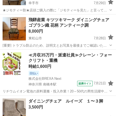
幸手市
7月29日
★ジモティー割★店頭ご購入の際に「ジモティーを見た」と言ってい
ただくとジモティー限定価格（掲載価格の10%OFF）でご購入が可能
埼玉
幸手市
椅子
サカイ
飛騨産業 キツツキマーク ダイニングチェア
です。 必ずご精算前にスタッフまでお伝えくださいませ。 ---------------
ゴブラン織 花柄 アンティーク調
-...
8,000円
東松山市
7月28日
[重要] トラブル防止のため、説明文とお写真を最後までご確認いただ
き、ご納得の上でのご購入をお願いいたします。 日本を代表する飛騨
埼玉
東松山市
椅子
キツツキ
≪月収35万円・派遣社員≫クレーン・フォー
の老舗家具メーカー、**飛騨産業（キツツキマーク）**によるアンティ
クリフト・重機
ーク調のハイバックダイ...
時給1,600円
日払い
株式会社BREXA Next
7月21日
提携サイト
神奈川県 南橋本駅
リチウムイオン電池の原料運搬・投入作業！20～50代の男性活躍中★
ワンルーム寮完備！赴任旅費会社負担！年間休日130日★フォークリフ
神奈川
相模原市
南橋本駅
その他
ダイニングチェア ルイーズ １〜３脚
ト免許お持ちの方、活躍中！就業先食堂利用可★《神奈川県相模原
3,500円
市》 人気の工場のお仕事 ◇電...