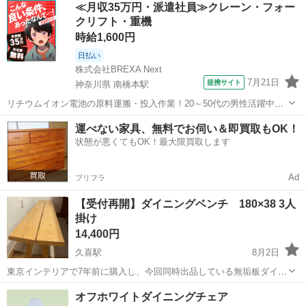
埼玉
さいたま市
今羽駅
椅子
≪月収35万円・派遣社員≫クレーン・フォー
に購入、4～5年使用し、直近2年は保管していました。 写真にもあり
クリフト・重機
ますが、全体...
時給1,600円
日払い
株式会社BREXA Next
7月21日
提携サイト
神奈川県 南橋本駅
リチウムイオン電池の原料運搬・投入作業！20～50代の男性活躍中★
ワンルーム寮完備！赴任旅費会社負担！年間休日130日★フォークリフ
神奈川
相模原市
南橋本駅
その他
運べない家具、無料でお伺い＆即買取もOK！
ト免許お持ちの方、活躍中！就業先食堂利用可★《神奈川県相模原
状態が悪くてもOK！最大限買取します
市》 人気の工場のお仕事 ◇電...
Ad
プリフラ
【受付再開】ダイニングベンチ 180×38 3人
掛け
14,400円
久喜駅
8月2日
東京インテリアで7年前に購入し、今回同時出品している無垢板ダイニ
ングテーブルから4人掛けのテーブル、チェアへの変更を検討している
埼玉
久喜市
久喜駅
椅子
クーピー
オフホワイトダイニングチェア
ため出品しました。 2枚目写真に緑のクーピーのような汚れがありま