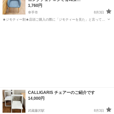
1,760円
幸手市
8月3日
★ジモティー割★店頭ご購入の際に「ジモティーを見た」と言ってい
ただくとジモティー限定価格（掲載価格の10%OFF）でご購入が可能
埼玉
幸手市
椅子
サカイ
です。 必ずご精算前にスタッフまでお伝えくださいませ。 ---------------
-...
CALLIGARIS チェアーのご紹介です
14,000円
武蔵藤沢駅
8月3日