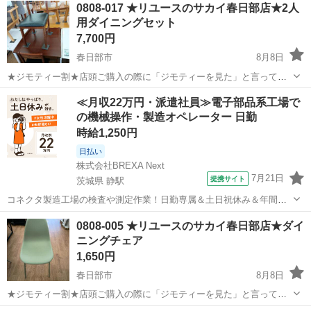
0808-017 ★リユースのサカイ春日部店★2人
用ダイニングセット
7,700円
春日部市
8月8日
★ジモティー割★店頭ご購入の際に「ジモティーを見た」と言ってい
ただくとジモティー限定価格（掲載価格の10%OFF）でご購入が可能
埼玉
春日部市
椅子
ダイニング
≪月収22万円・派遣社員≫電子部品系工場で
です。 必ずご精算前にスタッフまでお伝えくださいませ。 ---------------
の機械操作・製造オペレーター 日勤
-...
時給1,250円
日払い
株式会社BREXA Next
7月21日
提携サイト
茨城県 静駅
コネクタ製造工場の検査や測定作業！日勤専属＆土日祝休み＆年間休
日128日★クリーンルーム内作業★マイカー通勤OK＆無料駐車場あり
茨城
常陸大宮市
静駅
その他
0808-005 ★リユースのサカイ春日部店★ダイ
★就業先食堂利用可！日払い制度あり！《茨城県常陸大宮市》 人気の
ニングチェア
工場のお仕事 ◇コネクタ製造工...
1,650円
春日部市
8月8日
★ジモティー割★店頭ご購入の際に「ジモティーを見た」と言ってい
ただくとジモティー限定価格（掲載価格の10%OFF）でご購入が可能