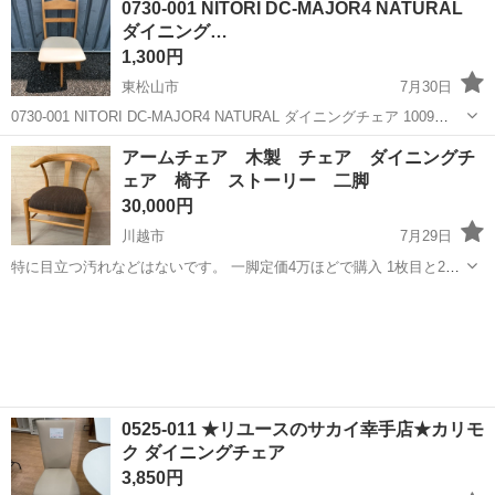
0730-001 NITORI DC-MAJOR4 NATURAL
ダイニング…
1,300円
東松山市
7月30日
0730-001 NITORI DC-MAJOR4 NATURAL ダイニングチェア 1009
4006013 【状態】 ・使用に伴う多少のスレ、キズ、落としきれない汚
埼玉
東松山市
椅子
現地
アームチェア 木製 チェア ダイニングチ
れなどございます ・詳細は現地でご確認くだ...
ェア 椅子 ストーリー 二脚
30,000円
川越市
7月29日
特に目立つ汚れなどはないです。 一脚定価4万ほどで購入 1枚目と2枚
目の二脚セットです
埼玉
川越市
椅子
0525-011 ★リユースのサカイ幸手店★カリモ
ク ダイニングチェア
3,850円