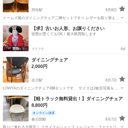
羽生駅
8月8日
イームズ風のダイニングチェア二脚セットです☆ レザーを取り替えて
大切に使ってくれる方いませんか？
埼玉
羽生市
羽生駅
椅子
レザー
【求】古いお人形、お譲りください
状態が悪くてもOK！最大限買取します
Ad
プリフラ
ダイニングチェア
2,000円
吉川駅
8月7日
LOWYAのダイニングチェア4脚セットです。 サイズは2枚目写真をご
確認ください。 8月22日以降お取引可能です。 1脚ずつのお取引も可
埼玉
吉川市
吉川駅
椅子
ダイニング
【軽トラック無料貸出！】ダイニングチェア
能です。(1脚500円) セットのテーブルも投稿していますので、もしセ
8,800円
ットでお取引いただ...
オンライン決済
春日部駅
8月7日
取りに来れる方限定！ リサイクルショップ トレジャー・ファクトリー