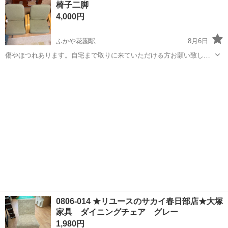
椅子二脚
勤OK《茨城県茨城市》 人気の工場のお仕事 ◇トラックの金属部品の
4,000円
製造◇ ★トラックの金属...
ふかや花園駅
8月6日
傷やほつれあります。自宅まで取りに来ていただける方お願い致しま
す。
埼玉
深谷市
ふかや花園駅
椅子
0806-014 ★リユースのサカイ春日部店★大塚
家具 ダイニングチェア グレー
1,980円