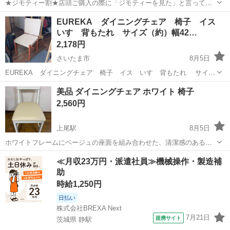
★ジモティー割★店頭ご購入の際に「ジモティーを見た」と言ってい
ただくとジモティー限定価格（掲載価格の10%OFF）でご購入が可能
埼玉
幸手市
椅子
サカイ
EUREKA ダイニングチェア 椅子 イス
です。 必ずご精算前にスタッフまでお伝えくださいませ。 ---------------
いす 背もたれ サイズ（約）幅42…
-...
2,178円
さいたま市
8月5日
EUREKA ダイニングチェア 椅子 イス いす 背もたれ サイズ
（約）幅42.5×奥46.5×高85 座面高44.5 同一商品4点ございます。
埼玉
さいたま市
椅子
現地
美品 ダイニングチェア ホワイト 椅子
★☆---店舗情報---☆★ 買取GO‼ 栄和店...
2,560円
上尾駅
8月5日
ホワイトフレームにベージュの座面を組み合わせた、清潔感のあるシ
ンプルなデザインのダイニングチェアです。 - タイプ: ダイニングチェ
埼玉
上尾市
上尾駅
椅子
≪月収23万円・派遣社員≫機械操作・製造補
ア - フレームカラー: ホワイト - 座面カラー: ベージュ - 座面素材: 合成
助
皮革 ...
時給1,250円
日払い
株式会社BREXA Next
7月21日
提携サイト
茨城県 静駅