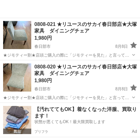
0808-021 ★リユースのサカイ春日部店★大塚
家具 ダイニングチェア
1,980円
春日部市
8月8日
★ジモティー割★店頭ご購入の際に「ジモティーを見た」と言ってい
ただくとジモティー限定価格（掲載価格の10%OFF）でご購入が可能
埼玉
春日部市
椅子
サカイ
0808-020 ★リユースのサカイ春日部店★大塚
です。 必ずご精算前にスタッフまでお伝えくださいませ。 ---------------
家具 ダイニングチェア
-...
1,980円
春日部市
8月8日
★ジモティー割★店頭ご購入の際に「ジモティーを見た」と言ってい
ただくとジモティー限定価格（掲載価格の10%OFF）でご購入が可能
埼玉
春日部市
椅子
サカイ
【汚れててもOK】着なくなった洋服、買取り
です。 必ずご精算前にスタッフまでお伝えくださいませ。 ---------------
ます！
-...
状態が悪くてもOK！最大限買取します
Ad
プリフラ