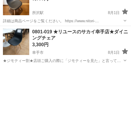
所沢駅
8月1日
詳細は商品ページをご覧ください。 https://www.nitori-
net.jp/ec/product/5657904s/? 購入価格：4990円
埼玉
所沢市
所沢駅
椅子
ニトリ
0801-019 ★リユースのサカイ幸手店★ダイニ
ングチェア
3,300円
幸手市
8月1日
★ジモティー割★店頭ご購入の際に「ジモティーを見た」と言ってい
ただくとジモティー限定価格（掲載価格の10%OFF）でご購入が可能
埼玉
幸手市
椅子
サカイ
です。 必ずご精算前にスタッフまでお伝えくださいませ。 ---------------
-...