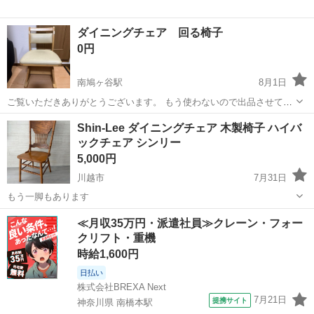
ダイニングチェア 回る椅子
0円
南鳩ヶ谷駅
8月1日
ご覧いただきありがとうございます。 もう使わないので出品させてい
ただきました。
埼玉
川口市
南鳩ヶ谷駅
椅子
Shin-Lee ダイニングチェア 木製椅子 ハイバ
ックチェア シンリー
5,000円
川越市
7月31日
もう一脚もあります
埼玉
川越市
椅子
≪月収35万円・派遣社員≫クレーン・フォー
クリフト・重機
時給1,600円
日払い
株式会社BREXA Next
7月21日
提携サイト
神奈川県 南橋本駅