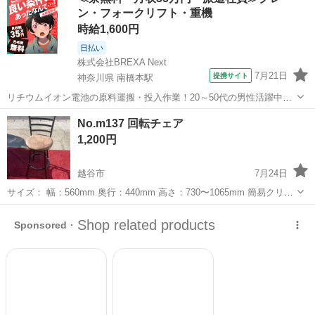
https://www.ikea.com/jp/ja/p/bergmund-chair...
ン・フォークリフト・重機
時給1,600円
日払い
株式会社BREXA Next
7月21日
提携サイト
神奈川県 南橋本駅
リチウムイオン電池の原料運搬・投入作業！20～50代の男性活躍中★
ワンルーム寮完備！赴任旅費会社負担！年間休日130日★フォークリフ
神奈川
相模原市
南橋本駅
その他
No.m137 回転チェア
ト免許お持ちの方、活躍中！就業先食堂利用可★《神奈川県相模原
1,200円
市》 人気の工場のお仕事 ◇電...
越谷市
7月24日
サイズ： 幅：560mm 奥行：440mm 高さ：730〜1065mm 簡易クリー
ニング済み 保管品の為多少の傷等ございますが、比較的綺麗な商品で
埼玉
越谷市
椅子
杉戸町
す。 ◎基本的には、写真でのご判断でお願いします。 ...