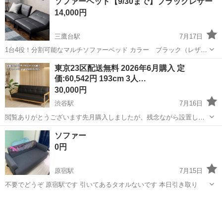
ソファーベッド【9/30まで】ブラックレザー
す。 工事現場といっても、住宅街が多いので、交通量は少なめで落ち
14,000円
着いた環境。 しかも、複雑な片側交互通行...
三鷹台駅
7月17日
1台4役！分割可能なマルチソファーベッド カラー ブラック（レザ
ー） 楽天市場にて購入¥22,990 引っ越しのため9/30まで出品します。
東京
三鷹市
三鷹台駅
ベッド
東京23区配送無料 2026年6月購入 定
使用期間は7ヶ月ほど、喫煙者はいません、ペットも飼っておりませ
価:60,542円 193cm 3人…
ん！ ※細かい事...
30,000円
渋谷駅
7月16日
閲覧ありがとうございます先月購入しましたが、残念ながら設置した
かった場所寸法間違ってしまい入りませんでした 【サイズ】ソファ時:
東京
渋谷区
渋谷駅
ベッド
ソファー
幅196×奥行83×高さ79cm(座面高40) ベッド時:幅196×奥行103×高さ
0円
52cm ...
原宿駅
7月15日
不要でどうぞ 原宿駅です 引いてあるタオルないです 本日引き取り
東京
渋谷区
原宿駅
ベッド
ソファー