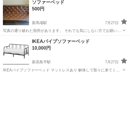
ソファーベッド
ございません。 ソファベッド 4WAY リクライニング 3段階 ソファ
500円
HAGIHARA ...
新馬場駅
7月27日
写真の通り破れた箇所があります。 それでも気にしない方でお願いい
たします。 以下、公式説明 ソファ ソファベッド ソファーベッド 3人
東京
品川区
新馬場駅
ベッド
IKEAパイプソファーベッド
掛け 幅174cm 材質 張地：バイキャスト仕上げPVC クッション材：ウ
10,000円
レタンフォ...
新高島平駅
7月27日
IKEAパイプソファーベッド マットレスあり 解体して取りに来てくれ
る方のみ 購入して8年、特に目立つ傷や汚れはなし
東京
板橋区
新高島平駅
ベッド