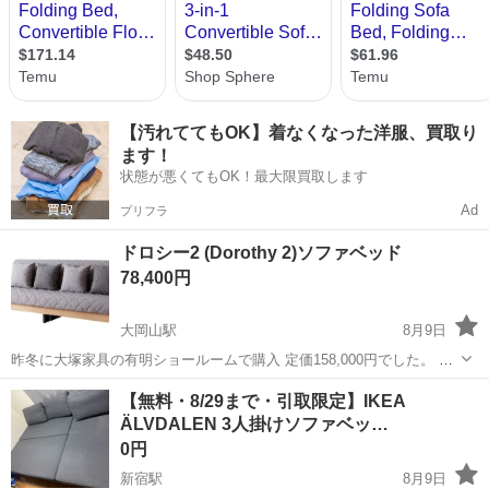
【汚れててもOK】着なくなった洋服、買取り
ます！
状態が悪くてもOK！最大限買取します
Ad
プリフラ
ドロシー2 (Dorothy 2)ソファベッド
78,400円
大岡山駅
8月9日
昨冬に大塚家具の有明ショールームで購入 定価158,000円でした。 来
客の際に部屋を広く使うためソファベッドにしました。 散々探してジ
東京
大田区
大岡山駅
ベッド
ショールーム
【無料・8/29まで・引取限定】IKEA
ャーナルスタンダードのものと同じスタイル 中材も同じライトウェー
ÄLVDALEN 3人掛けソファベッ…
ブで座り心地が気に入り...
0円
新宿駅
8月9日