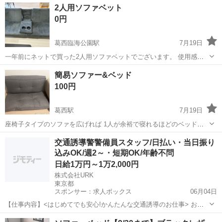
2人用ソファベット
0円
葛西臨海公園駅
7月19日
一年前にネットで買った2人用ソファベットでございます。 使用感も
かなりあり、ベットにする際、真ん中の飲み代みたいな所が緩くなっ
東京
江戸川区
葛西臨海公園駅
ベッド
簡易ソファー&ベッド
ておりますのでベット使うには少し安定感がない状態です。 引き取り
100円
に来る方に無料で差し上げますので...
葛西駅
7月19日
座椅子タイプのソファを広げれば 1人が余裕で寝れるほどのベッドに
大変身♪ 座椅子時 幅100cm×高さ60cm×奥行き×65cm 一人暮らしにオ
東京
江戸川区
葛西駅
ベッド
ソファー
交通誘導警警備員スタッフ/日払い・当日振り
ススメです☆ 映画鑑賞や、ゲーム、漫画を読む時などに最適です！ 目
込みOK/週2～・短期OK/年齢不問
立った...
日給1万円～1万2,000円
株式会社URK
東京都
スポンサー：求人ボックス
06月04日
【仕事内容】<はじめてでも安心!かんたんな交通誘導のお仕事> お願
いするのは、住宅街の工事現場で車や人を安全に誘導するお仕事で
アルバイト・パート