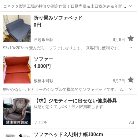
コネクタ製造工場の検査や測定作業！日勤専属＆土日祝休み＆年間休
日128日★クリーンルーム内作業★マイカー通勤OK＆無料駐車場あり
茨城
常陸大宮市
静駅
その他
折り畳みソファベッド
★就業先食堂利用可！日払い制度あり！《茨城県常陸大宮市》 人気の
0円
工場のお仕事 ◇コネクタ製造工...
戸越銀座駅
8月8日
97x10x207cm 畳んだら、ソファになります。 来客用に便利です。
東京
品川区
戸越銀座駅
ベッド
ソファー
4,000円
板橋本町駅
8月7日
鮮やかなレッドカラーのシンプルで機能的なソファベッドです。 2階
まで取りに来て頂ける方(降ろすのはお手伝いいたします) - カラー: レ
東京
板橋区
板橋本町駅
ベッド
【求】ジモティーに出せない健康器具
ッド - 素材: ファブリック - 脚部: 木製脚 - タイプ: ソファベッド - 機...
状態が悪くてもOK！最大限買取します
Ad
プリフラ
ソファベッド 2人掛け 幅100cm