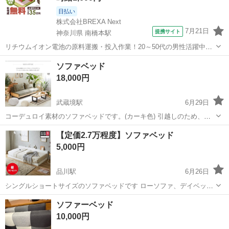
日払い
株式会社BREXA Next
7月21日
提携サイト
神奈川県 南橋本駅
リチウムイオン電池の原料運搬・投入作業！20～50代の男性活躍中★
ワンルーム寮完備！赴任旅費会社負担！年間休日130日★フォークリフ
神奈川
相模原市
南橋本駅
その他
ソファベッド
ト免許お持ちの方、活躍中！就業先食堂利用可★《神奈川県相模原
18,000円
市》 人気の工場のお仕事 ◇電...
武蔵境駅
6月29日
コーデュロイ素材のソファベッドです。(カーキ色) 引越しのため、お
安くお譲りいたします。ベッドとしては使わなかったです。黒色のソ
東京
三鷹市
武蔵境駅
ベッド
【定価2.7万程度】ソファベッド
ファの脚は外せます。 組み立て式ではなく、そのままの状態です。 使
5,000円
用年数は、約2年ですが、キレイ...
品川駅
6月26日
シングルショートサイズのソファベッドです ローソファ、デイベッド
として使用してました。 ※喫煙、ペット無し ※女性単身 ※定価
東京
港区
品川駅
ベッド
ソファーベッド
27,000円の商品
10,000円