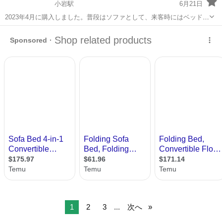
小岩駅
6月21日
2023年4月に購入しました。普段はソファとして、来客時にはベッドと
して使用できます。3年弱使用したので多少の使用感がございますこ
東京
江戸川区
小岩駅
ベッド
と、ご了承ください。 型番:HC-KSB0502AT201 定価:19800円 ソファ
に...
1
2
3
...
次へ