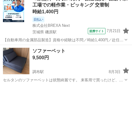
工場での軽作業・ピッキング 交替制
時給1,400円
日払い
株式会社BREXA Next
7月21日
提携サイト
茨城県 磯原駅
【自動車用の金属部品製造】資格や経験は不問／時給1,400円／赴任旅
費会社負担／正社員登用のチャンスあり／食堂利用可能／マイカー通
茨城
北茨城市
磯原駅
その他
ソファーベット
勤OK《茨城県茨城市》 人気の工場のお仕事 ◇トラックの金属部品の
9,500円
製造◇ ★トラックの金属...
調布駅
8月3日
セルタンのソファーベットは状態綺麗です。 来客用で買ったけど、２
回しか使わなかったです。 家は喫煙者とペット無し。 [商品情報] カラ
東京
調布市
調布駅
ベッド
ー:ブルー（青） サイス: ソファタイプ：幅750mm/奥行1100mm/高さ
820mm...