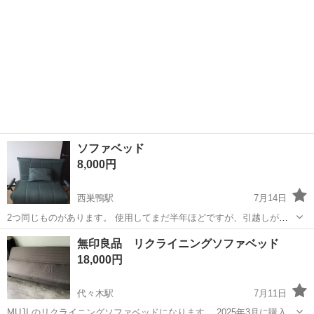
ソファベッド
8,000円
西巣鴨駅
7月14日
2つ同じものがあります。 使用してまだ半年ほどですが、引越しが決
まり不要になったため出品します。 北区滝野川(西巣鴨駅より徒歩8分
東京
豊島区
西巣鴨駅
ベッド
無印良品 リクライニングソファベッド
程度)の自宅に取りに来ていただける方限定です。 説明書、外箱等はな
18,000円
く写真にある本体のみで...
代々木駅
7月11日
MUJI のリクライニングソファベッドになります。 2025年3月に購入し