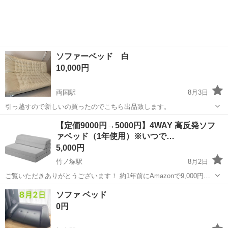
ソファーベッド 白
10,000円
両国駅
8月3日
引っ越すので新しいの買ったのでこちら出品致します。
東京
墨田区
両国駅
ベッド
ソファー
【定価9000円→5000円】4WAY 高反発ソフ
ァベッド（1年使用）※いつで…
5,000円
竹ノ塚駅
8月2日
ご覧いただきありがとうございます！ 約1年前にAmazonで9,000円ほ
どで購入したソファベッドですが、5,000円でお譲りいたします。
東京
足立区
竹ノ塚駅
ベッド
ソファ ベッド
【商品の特徴・おすすめポイント】 便利な4WAY仕様： 「ソファ」
0円
「カウチ」「マ...