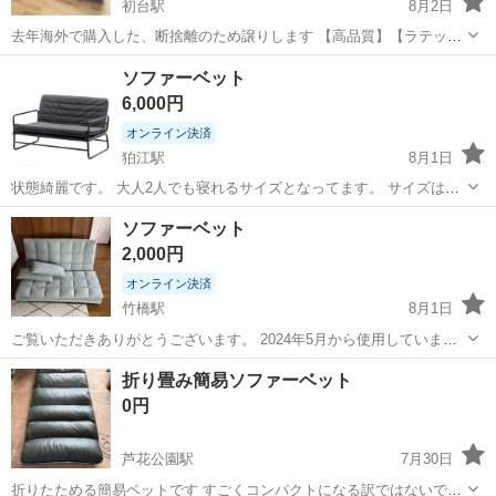
初台駅
8月2日
去年海外で購入した、断捨離のため譲りします 【高品質】【ラテック
スマットレス】を採用 ペットにやさしい機能性ファブリックを使用 傷
東京
渋谷区
初台駅
ベッド
ソファーベット
など引っかかりにくく 洗濯不要お手入れ簡単 2WAY 、フロアソファ、
6,000円
ごろ寝マット、コン...
オンライン決済
狛江駅
8月1日
状態綺麗です。 大人2人でも寝れるサイズとなってます。 サイズは画
像を参照ください。 部屋から運び出す際は、お手伝いします。 できる
東京
狛江市
狛江駅
ベッド
ソファーベット
だけ早くとりにきてくれる方を優先させていただきます。 よろしくお
2,000円
ねがいします。
オンライン決済
竹橋駅
8月1日
ご覧いただきありがとうございます。 2024年5月から使用していまし
たが、大きくて邪魔に感じているため処分を決意しました。 2人掛け
東京
千代田区
竹橋駅
ベッド
折り畳み簡易ソファーベット
サイズです。ベッドにした時は、大人2人が一緒に寝れるくらいのサイ
0円
ズです。かなり大きいです。...
芦花公園駅
7月30日
折りたためる簡易ベットです すごくコンパクトになる訳ではないです