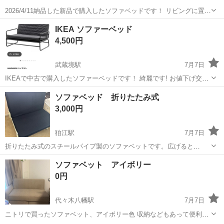
2026/4/11納品した新品で購入したソファベッドです！ リビングに置い
てますがほぼ未使用で美品です！ 購入してから3ヶ月強しか経ってい
東京
江東区
豊洲駅
ベッド
IKEA ソファーベッド
ません(26／4購入) ソファベッドは折り目が寝てる時に気になることが
4,500円
多いと思います...
武蔵境駅
7月7日
IKEAで中古で購入したソファーベッドです！ 綺麗です! お値下げ交渉
承ります!
東京
三鷹市
武蔵境駅
ベッド
ソファー
ソファベッド 折りたたみ式
3,000円
狛江駅
7月7日
折りたたみ式のスチールパイプ製のソファベットです。広げると
95✖️200✖️35あり、シングルベッドとして客様に並べて使っておりまし
東京
狛江市
狛江駅
ベッド
ソファベット アイボリー
た。 折りたたむと95✖️95✖️90になります。マットレスが装着されてい
0円
ます。 かなり...
代々木八幡駅
7月7日
ニトリで買ったソファベット、アイボリー色 収納などもあって便利で