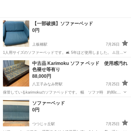
【一部破損】ソファーベッド
0円
上板橋駅
7月26日
1人用サイズのソファーベッドです。🛋️ 5年ほど使用しました。 ⚠️注
意：普通に使えるのですが、 右側一部壊れており部品が飛び出してい
東京
練馬区
上板橋駅
ベッド
中古品 Karimoku ソファ ベッド 使用感汚れ
ます💦 ご了承いただける方にお譲りできたらと思います🙇🏻‍♀️
色褪せ等有り
88,000円
八王子みなみ野駅
7月25日
保管しているkarimokuのソファベッドです。 幅 ソファ時 約80cm,
ベッド時96cm 横 206cm,ソファ・ベッド横長 183cm 座面、ベッド
東京
八王子市
八王子みなみ野駅
ベッド
ソファーベッド
面高さ 38 重さ 資料も無く、計測出来ていませんが 10から
0円
2...
つつじヶ丘駅
7月25日