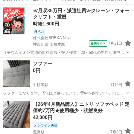
ました。 リクライニングをぜんぶ倒すと足付きマットレスになる商品
東京
渋谷区
代々木駅
ベッド
≪月収35万円・派遣社員≫クレーン・フォー
です。 別売りの足はブラウンで20cm。 代々木付近の指定場所に引き
クリフト・重機
取りに来ていただ...
時給1,600円
日払い
株式会社BREXA Next
7月21日
提携サイト
神奈川県 南橋本駅
リチウムイオン電池の原料運搬・投入作業！20～50代の男性活躍中★
ワンルーム寮完備！赴任旅費会社負担！年間休日130日★フォークリフ
神奈川
相模原市
南橋本駅
その他
ソファー
ト免許お持ちの方、活躍中！就業先食堂利用可★《神奈川県相模原
0円
市》 人気の工場のお仕事 ◇電...
中目黒駅
7月9日
ソファーになります。 5年ほど使っていて、背中を倒すとベッドにな
ります。 180cm✖️120cmのベッドになります。ソファーの場合は
東京
目黒区
中目黒駅
ベッド
ソファー
【26年4月新品購入】ニトリ ソファベッド 定
180cm✖️60cmほどです。高さは40cmです。
価約7万円★使用極少・状態良好
42,000円
オンライン決済
豊洲駅
7月8日