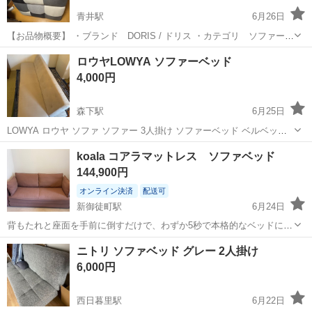
青井駅
6月26日
【お品物概要】 ・ブランド DORIS / ドリス ・カテゴリ ソファーベ
ッド ・サイズ 幅180cm 2人掛け - 横幅 180cm、2分割・単独使
東京
足立区
青井駅
ベッド
ロウヤLOWYA ソファーベッド
い可 - 高さ 58〜68cm （座面高23〜33cm）...
4,000円
森下駅
6月25日
LOWYA ロウヤ ソファ ソファー 3人掛け ソファーベッド ベルベット
調 リクライニング おしゃれ 約幅170cm グレーベージュ 大人可愛い、
東京
江東区
森下駅
ベッド
koala コアラマットレス ソファベッド
くつろぎ空間を クラシックを基調としたデザインが大人可愛いソファ
144,900円
ベッド。...
オンライン決済
配送可
新御徒町駅
6月24日
背もたれと座面を手前に倒すだけで、わずか5秒で本格的なベッドに早
変わりする画期的なソファーベッド。 ベッドとしての使用時には、ク
東京
台東区
新御徒町駅
ベッド
ニトリ ソファベッド グレー 2人掛け
ラウドセル素材のマットレストッパーがゆったり快適な寝心地を提供
6,000円
します。 厚手のファブリックとグレ...
西日暮里駅
6月22日