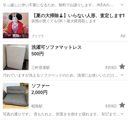
引っ越しに伴い不要になるため、無料でお譲りします。 IKEAの
「ÄLVDALEN（エルヴダレン）」3人掛けソファベッド・寝椅子付きで
東京
新宿区
新宿駅
ベッド
IKEA
【夏の大掃除🧹】いらない人形、査定します❗️
す。 カラー：グレーベージュ サイズ（IKEA公式） ・幅：約196cm ・
状態が悪くてもOK！最大限買取します
奥行：...
Ad
プリフラ
洗濯可ソファマットレス
500円
三軒茶屋駅
8月9日
汚れていますが洗えるソファベッドのため、清潔にお使いいただける
と思います。 2/28までにきていただける場合はお値下げします。
東京
世田谷区
三軒茶屋駅
ベッド
使い
ソファー
2,000円
昭島駅
8月9日
写真の通りです。 背もたれと、肘置きを倒すと寝れます。 8/17までで
す。
東京
昭島市
昭島駅
ベッド