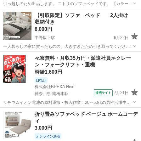
引っ越しのため出品します。 ニトリのソファベッドです。 【カラー】
グレー 【特徴】 ・ベッドとしても使用可能 ・コンパクトサイズ ・一
東京
荒川区
西日暮里駅
ベッド
ニトリ
【引取限定】ソファ ベッド 2人掛け
人暮らしのお部屋にも最適 【状態】 通常使用による使用感はあります
収納付き
が、全体的に良...
8,000円
中野坂上駅
6月22日
一人暮らしの家に買ったものの、大きすぎたため引き取ってくださる
方を探しています。 組み立て後、ほぼ使っていません。 搬出時は一部
東京
中野区
中野坂上駅
ベッド
≪寮無料・月収35万円・派遣社員≫クレー
解体する必要があり、解体は当方で行いますが搬出はお手伝いいただ
ン・フォークリフト・重機
くことになってしまいますm(_ _...
時給1,600円
日払い
株式会社BREXA Next
7月21日
提携サイト
神奈川県 南橋本駅
リチウムイオン電池の原料運搬・投入作業！20～50代の男性活躍中★
ワンルーム寮完備！赴任旅費会社負担！年間休日130日★フォークリフ
神奈川
相模原市
南橋本駅
その他
折り畳みソファベッド ベージュ ホームコーデ
ト免許お持ちの方、活躍中！就業先食堂利用可★《神奈川県相模原
ィ
市》 人気の工場のお仕事 ◇電...
3,000円
オンライン決済