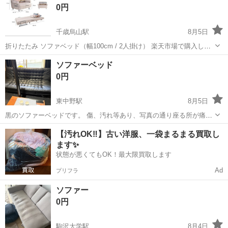
0円
千歳烏山駅
8月5日
折りたたみ ソファベッド（幅100cm / 2人掛け） 楽天市場で購入し、
約2年ほど使用しました。 常にカバーをかけて使用していたため、全
東京
世田谷区
千歳烏山駅
ベッド
ソファーベッド
体的に綺麗な状態です。 【商品詳細】 ・商品名：ウィズソファ B75-
0円
100（折り...
東中野駅
8月5日
黒のソファーベッドです。 傷、汚れ等あり、写真の通り座る所が痛ん
でいます。 東中野に取りに来られる方お願いします。
東京
中野区
東中野駅
ベッド
【汚れOK‼️】古い洋服、一袋まるまる買取し
ます✨
状態が悪くてもOK！最大限買取します
Ad
プリフラ
ソファー
0円
駒沢大学駅
8月4日