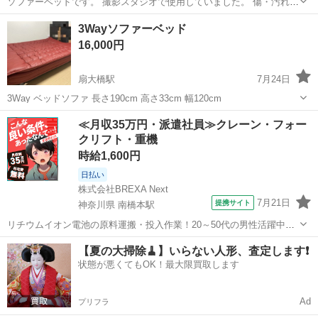
ソファーベッドです。 撮影スタジオで使用していました。 傷・汚れあ
りますのでご了承ください。 中古品であることをご理解ください。 横
東京
調布市
つつじヶ丘駅
ベッド
ソファー
3Wayソファーベッド
幅180cm、奥行き75cm、高さ約78cm 現地まで取りに来きて搬出...
16,000円
扇大橋駅
7月24日
3Way ベッドソファ 長さ190cm 高さ33cm 幅120cm
東京
足立区
扇大橋駅
ベッド
ソファー
≪月収35万円・派遣社員≫クレーン・フォー
クリフト・重機
時給1,600円
日払い
株式会社BREXA Next
7月21日
提携サイト
神奈川県 南橋本駅
リチウムイオン電池の原料運搬・投入作業！20～50代の男性活躍中★
ワンルーム寮完備！赴任旅費会社負担！年間休日130日★フォークリフ
神奈川
相模原市
南橋本駅
その他
【夏の大掃除🧹】いらない人形、査定します❗️
ト免許お持ちの方、活躍中！就業先食堂利用可★《神奈川県相模原
状態が悪くてもOK！最大限買取します
市》 人気の工場のお仕事 ◇電...
Ad
プリフラ