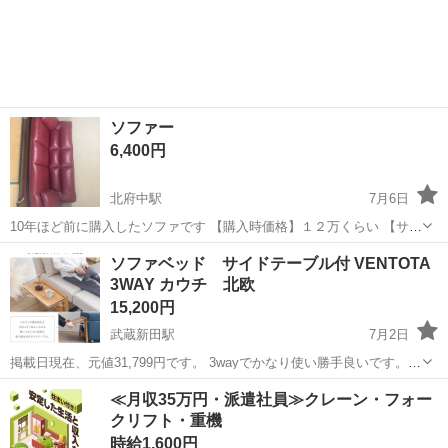
す 断捨離のためお譲りします！
東京
渋谷区
代々木八幡駅
ベッド
ソファー
6,400円
北府中駅
7月6日
10年ほど前に購入したソファです 【購入時価格】１２万くらい 【サイ
ズ】縦：90cm、横：200cm奥行き：90cm （大体です） 【傷などの
東京
府中市
北府中駅
ベッド
ソファベッド サイドテーブル付 VENTOTA
状態】とくに目立った傷はありません。 【アピールポイント】状態は
3WAY カウチ 北欧
いいです。 【希...
15,200円
武蔵新田駅
7月2日
掲載日現在、元値31,799円です。 3wayでかなり使い勝手良いです。足
にストッパーも付いていますし、軽いので移動も簡単なので用途や場
東京
大田区
武蔵新田駅
ベッド
VENTOTA
≪月収35万円・派遣社員≫クレーン・フォー
所を変えたい時も楽々です。 買ったものの使っていないという友人か
クリフト・重機
らお譲り頂いて1ヶ月のみ...
時給1,600円