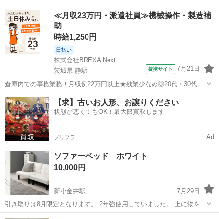
がソファとしても、 ベッドとしても使えます。 サイズ（素人採寸御了
東京
世田谷区
芦花公園駅
ベッド
≪月収23万円・派遣社員≫機械操作・製造補
承ください） 広げた時 縦170×横95 折り畳み後 横幅95×高さ63×厚み
助
40 ※...
時給1,250円
日払い
株式会社BREXA Next
7月21日
提携サイト
茨城県 静駅
倉庫内での事務業務！月収例22万円以上★残業少なめ◎20代・30代・
40代の男女活躍中！空調完備で快適作業★食堂利用可◎マイカー通勤
茨城
常陸大宮市
静駅
その他
【求】古いお人形、お譲りください
OK◎無料駐車場完備！《茨城県常陸大宮市》 人気の工場のお仕事 ◇
状態が悪くてもOK！最大限買取します
電子部品製造倉庫内の事務...
Ad
プリフラ
ソファーベッド ホワイト
10,000円
新小金井駅
7月29日
引き取りは8月限定となります。 2年強使用していました。 上に物を置
いたりもしていたので、跡が多少残っていますが、使用には全く問題
東京
小金井市
新小金井駅
ベッド