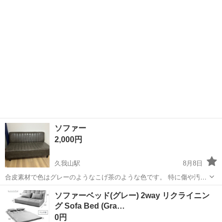
ソファー
2,000円
久我山駅
8月8日
合皮素材で色はグレーのようなこげ茶のような色です。 特に傷や汚れ
はないですが、素人確認のため見落としがある可能性はあります。 ご
東京
三鷹市
久我山駅
ベッド
ソファーベッド(グレー) 2way リクライニン
理解のある方よろしくお願い致します。 幅123センチ 全体の高さ約65
グ Sofa Bed (Gra…
センチ 奥行き約70セン...
0円