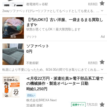
都電雑司ヶ谷駅
8月8日
2wayソファベッド(グレー) ソファとしてもベッドとしても使える、リ
クライニング式のソファベッドです。 クッション2個付き。カバーは
東京
豊島区
都電雑司ヶ谷駅
ベッド
【汚れOK‼️】古い洋服、一袋まるまる買取し
取り外して洗濯可能です。 【サイズ】 ソファ時:幅130cm×奥行60cm×
ます✨
高さ68c...
状態が悪くてもOK！最大限買取します
Ad
プリフラ
ソファベット
0円
不動前駅
8月8日
転居により不要になったため、8/24-30の間で引き取りにきてくれる方
を優先にお譲りします。 140×70cm
東京
品川区
不動前駅
ベッド
≪月収22万円・派遣社員≫電子部品系工場で
の機械操作・製造オペレーター 日勤
時給1,250円
日払い
株式会社BREXA Next
7月21日
提携サイト
茨城県 静駅