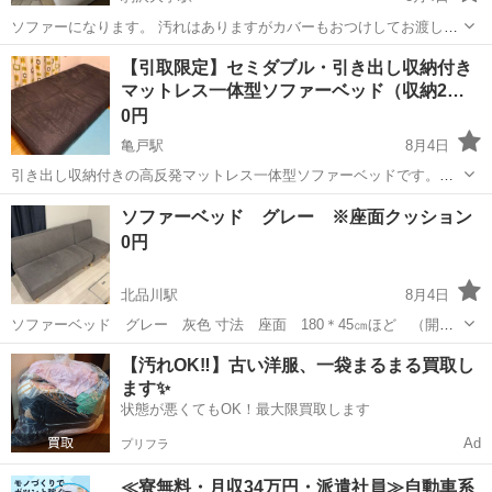
ソファーになります。 汚れはありますがカバーもおつけしてお渡しい
たします。 引越しのため早めご対応いた方でしょうかだけますと助か
東京
世田谷区
駒沢大学駅
ベッド
【引取限定】セミダブル・引き出し収納付き
ります。
マットレス一体型ソファーベッド（収納2…
0円
亀戸駅
8月4日
引き出し収納付きの高反発マットレス一体型ソファーベッドです。使
用感はありますが、まだ十分お使いいただけます。ソファーにもなり
東京
江東区
亀戸駅
ベッド
ソファーベッド グレー ※座面クッション
ます。ベッド中央がやや凹んでいます。画像は少し埃っぽいですが、
0円
掃除すれば綺麗になります。平らな状態か...
北品川駅
8月4日
ソファーベッド グレー 灰色 寸法 座面 180＊45㎝ほど （開い
てベッドにすると180＊90㎝） 高さ40㎝ほどか 120㎝ 60㎝あたり
東京
品川区
北品川駅
ベッド
【汚れOK‼️】古い洋服、一袋まるまる買取し
で分割されているタイプです。マジックテープがついています。 購入
ます✨
から2年...
状態が悪くてもOK！最大限買取します
Ad
プリフラ
≪寮無料・月収34万円・派遣社員≫自動車系