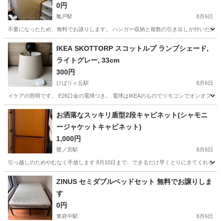
0円
亀戸駅
8月6日
不要になったため、無料でお譲りします。 ハンガー収納と複数の引き出しが付いた洋服ダンス（
東京
江東区
亀戸駅
収納家具
IKEA SKOTTORP スコットルプ ランプシェード,
ライトグレー, 33cm
300円
ひばりヶ丘駅
8月6日
イケアの照明です。 E26口金の電球つき。 電球はIKEAのものでリモコンでオンオフで
東京
西東京市
ひばりヶ丘駅
照明器具
お洒落なスッキリ盾型2段キャビネット(シャモニ
ージャケットキャビネット)
1,000円
鷺ノ宮駅
8月6日
引っ越しのためやむなく手放します 8月10日まで、できるだけ早くとりにきてくれる方を優先さ
東京
杉並区
鷺ノ宮駅
収納家具
ZINUS セミダブルベッドセット 無料でお譲りしま
す
0円
東府中駅
8月6日