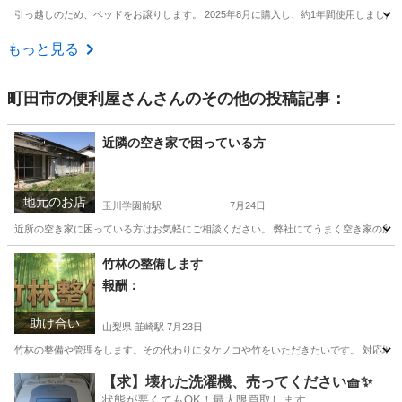
引っ越しのため、ベッドをお譲りします。 2025年8月に購入し、約1年間使用しました。 【内容】 
東京
府中市
東府中駅
ベッド
ZINUS
もっと見る
町田市の便利屋さん
さんのその他の投稿記事：
近隣の空き家で困っている方
地元のお店
玉川学園前駅
7月24日
近所の空き家に困っている方はお気軽にご相談ください。 弊社にてうまく空き家の所有
東京
町田市
玉川学園前駅
便利屋
窓ガラス
竹林の整備します
報酬：
助け合い
山梨県 韮崎駅
7月23日
竹林の整備や管理をします。その代わりにタケノコや竹をいただきたいです。 対応地域
山梨
韮崎市
韮崎駅
手伝いたい/助けたい
タケノコ
【求】壊れた洗濯機、売ってください🧺✨
状態が悪くてもOK！最大限買取します