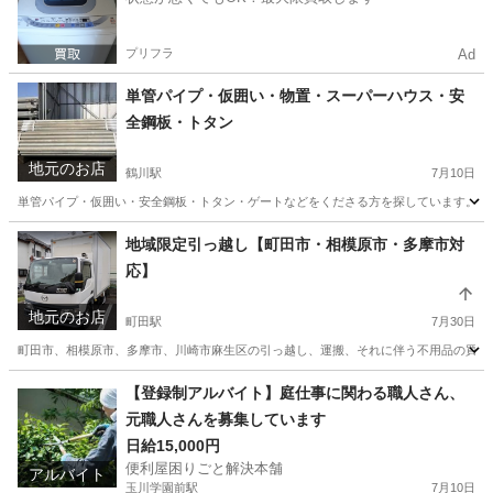
プリフラ
Ad
単管パイプ・仮囲い・物置・スーパーハウス・安
全鋼板・トタン
地元のお店
鶴川駅
7月10日
単管パイプ・仮囲い・安全鋼板・トタン・ゲートなどをくださる方を探しています。 大
東京
町田市
鶴川駅
便利屋
単管パイプ
地域限定引っ越し【町田市・相模原市・多摩市対
応】
地元のお店
町田駅
7月30日
町田市、相模原市、多摩市、川崎市麻生区の引っ越し、運搬、それに伴う不用品の買取りなどに対応
東京
町田市
町田駅
引っ越し
格安
【登録制アルバイト】庭仕事に関わる職人さん、
元職人さんを募集しています
日給15,000円
便利屋困りごと解決本舗
アルバイト
玉川学園前駅
7月10日