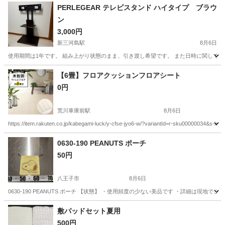
PERLEGEAR テレビスタンド ハイタイプ ブラウ
ン
3,000円
新三河島駅
8月6日
使用期間は1年です。 組み上がり状態のまま、引き渡し希望です。 また日時に関して
東京
荒川区
新三河島駅
収納家具
【6畳】フロアクッションフロアシート
0円
荒川車庫前駅
8月6日
https://item.rakuten.co.jp/kabegami-luck/y-cfse-jyo6-w/?variantId=r-sku00000034&s-id=p
東京
足立区
荒川車庫前駅
カーペット/マット/ラグ
0630-190 PEANUTS ポーチ
50円
八王子市
8月6日
0630-190 PEANUTS ポーチ 【状態】 ・使用頻度の少ない美品です ・詳細は
東京
八王子市
インテリア雑貨/小物
現地
敷パッドセット夏用
500円