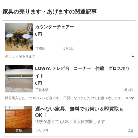
家具の売ります・あげますの関連記事
カウンターチェアー
0円
竹橋駅
8月6日
少しサビがあります
東京
千代田区
竹橋駅
寝具
LOWYA テレビ台 コーナー 伸縮 グロスホワ
イト
0円
千駄木駅
8月6日
以前購入したロウヤのテレビ台です。 不要になりましたのでお譲り致します。 車でお引
東京
文京区
千駄木駅
収納家具
運べない家具、無料でお伺い＆即買取も
OK！
状態が悪くてもOK！最大限買取します
プリフラ
Ad