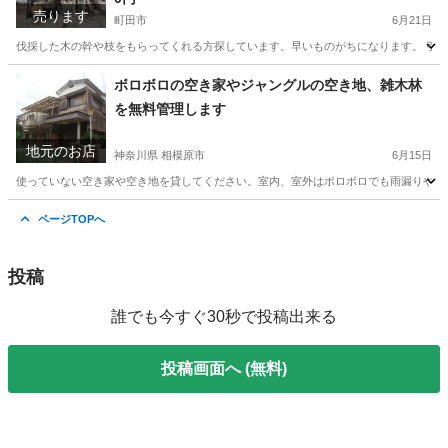
売ります
町田市
6月21日
伐採した木の幹や枝をもらってくれる方探しています。早いものがちになります。 引取
東京
町田市
その他
バーベキュー
ボロボロの空き家やジャングルの空き地、雑木林
を無料管理します
地元のお店
神奈川県 相模原市
6月15日
使っていない空き家や空き地を貸してください。室内、室外はボロボロでも雨漏りや破損
神奈川
相模原市
便利屋
無料
ページTOPへ
投稿
誰でも今すぐ30秒で投稿出来る
投稿画面へ (無料)