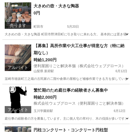
山梨
北杜市
その他
スポット
大きめの壺・大きな陶器
0円
売ります
町田市
5月20日
大きめの壺・大きな陶器 町田市野津田町に引き取りに来れる方。 基本的には置き場
東京
町田市
その他
コンクリート
【募集】高所作業や大工仕事が得意な方（特に納
期なし）
時給1,200円
便利屋困りごと解決本舗（株式会社ウェブグロース）
アルバイト
山梨県 新府駅
6月12日
韮崎市穂坂町三之蔵の古民家の二階や倉庫の屋根など補修作業できる方を探しています。
山梨
韮崎市
新府駅
その他
時給
繁忙期のため庭仕事の経験者さん募集中
時給2,000円
株式会社ウェブグロース（便利屋困りごと解決本舗）
アルバイト
玉川学園前駅
6月12日
庭仕事の経験者の方を募集しています。主に個人宅の草刈り、木の伐採が多いです。 時給は
東京
町田市
玉川学園前駅
その他
時給
円柱コンクリート・コンクリート円柱型