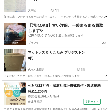
文京区
8月6日
取りに来ていただけるかたにお譲りします。（キャンセル実績ある方ご遠慮ください。） 夏
東京
文京区
寝具
パッド
【汚れOK‼️】古い洋服、一袋まるまる買取
します✨
状態が悪くてもOK！最大限買取します
プリフラ
Ad
マットレス 折りたたみ ブリヂストン
0円
代々木上原駅
8月6日
不要になったため、取りにきてくれる方を優先にお譲りします。
東京
渋谷区
代々木上原駅
寝具
≪月収22万円・派遣社員≫機械操作・製造補助
時給1,250円
株式会社BREXA Next
茨城県 静駅
提携サイト
コネクタ製造工場の検査や測定作業！日勤専属＆土日祝休み＆年間休日128日★クリーン