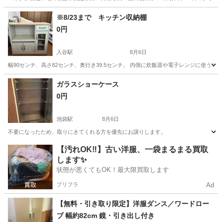
茨城
常陸大宮市
静駅
その他
※8/23まで キッチン収納棚
0円
入谷駅
8月6日
幅90センチ、高さ82センチ、奥行き39.5センチ。 内側に炊飯器や電子レンジに使うコ
東京
台東区
入谷駅
収納家具
ガラスショーケース
0円
池袋駅
8月6日
不要になったため、取りにきてくれる方を優先にお譲りします。
東京
豊島区
池袋駅
収納家具
【汚れOK‼️】古い洋服、一袋まるまる買取
します✨
状態が悪くてもOK！最大限買取します
プリフラ
Ad
【無料・引き取り限定】洋服ダンス／ワードロー
ブ 幅約82cm 鏡・引き出し付き