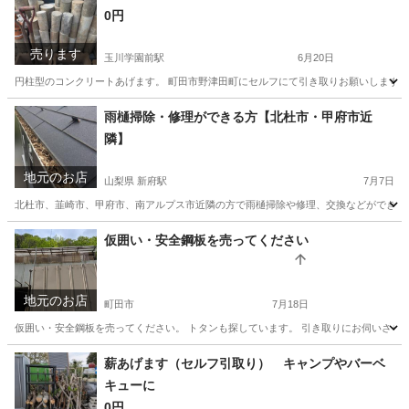
0円
売ります
玉川学園前駅
6月20日
円柱型のコンクリートあげます。 町田市野津田町にセルフにて引き取りお願いします。
東京
町田市
玉川学園前駅
その他
雨樋掃除・修理ができる方【北杜市・甲府市近
隣】
地元のお店
山梨県 新府駅
7月7日
北杜市、韮崎市、甲府市、南アルプス市近隣の方で雨樋掃除や修理、交換などができる方を
山梨
韮崎市
新府駅
便利屋
外壁塗装
仮囲い・安全鋼板を売ってください
地元のお店
町田市
7月18日
仮囲い・安全鋼板を売ってください。 トタンも探しています。 引き取りにお伺いさせて
東京
町田市
便利屋
トタン
薪あげます（セルフ引取り） キャンプやバーベ
キューに
0円