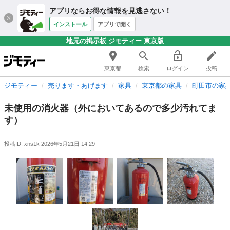
アプリならお得な情報を見逃さない！
インストール
アプリで開く
地元の掲示板 ジモティー 東京版
東京都
検索
ログイン
投稿
ジモティー
売ります・あげます
家具
東京都の家具
町田市の家
未使用の消火器（外においてあるので多少汚れてま
す）
投稿ID: xns1k
2026年5月21日 14:29