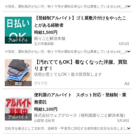
※現在、運転免許がない方、軽トラ等が運転出来ない方は募集していませんm(_ _)m 
東京
町田市
玉川学園前駅
その他
軽トラ
【登録制アルバイト】ゴミ屋敷片付けをやったこ
とがある経験者
時給1,500円
困りごと解決本舗
アルバイト
玉川学園前駅
6月1日
※現在、運転免許がない方、軽トラ等が運転出来ない方は募集していませんm(_ _)m
東京
町田市
玉川学園前駅
清掃
片付け
【汚れててもOK】着なくなった洋服、買取
ります！
状態が悪くてもOK！最大限買取します
プリフラ
Ad
便利屋のアルバイト スポット対応・登録制・業
務委託
時給1,100円
株式会社ウェブグロース（便利屋困りごと解決本舗）
アルバイト
山梨県 北杜市
5月18日
北杜市を拠点として北杜市、韮崎市・甲斐市に対応する便利屋の支店を出店しました。 便利屋は困りご