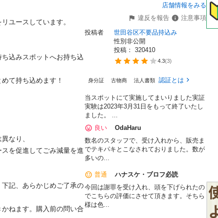
店舗情報をみる
違反を報告
注意事項
リユースしています。

投稿者
世田谷区不要品持込み
性別非公開
投稿： 
320410
持ち込みスポットへお持ち込
4.3
(
3
)
めて持ち込めます！

認証とは
身分証
古物商
法人書類
当スポットにて実施してまいりました実証
実験は2023年3月31日をもって終了いたし
ました。 ...
良い
OdaHaru
異なり、

数名のスタッフで、受け入れから、販売ま
でテキパキとこなされておりました。数が
ースを促進してごみ減量を進
多いの...
普通
ハナスケ・ブロフ必読
、下記、あらかじめご了承の
今回は謝罪を受け入れ、頭を下げられたの
でこちらの評価にさせて頂きます。そちら
様は色...
きかねます。購入前の問い合