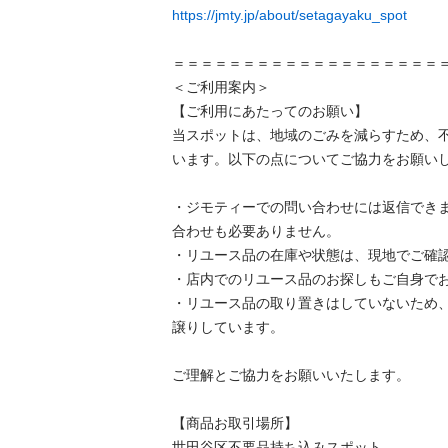
https://jmty.jp/about/setagayaku_spot
＝＝＝＝＝＝＝＝＝＝＝＝＝＝＝＝＝＝＝＝
＜ご利用案内＞

【ご利用にあたってのお願い】

当スポットは、地域のごみを減らすため、
います。以下の点についてご協力をお願いし
・ジモティーでの問い合わせには返信でき
合わせも必要ありません。

・リユース品の在庫や状態は、現地でご確認
・店内でのリユース品のお探しもご自身でお
・リユース品の取り置きはしていないため
譲りしています。

ご理解とご協力をお願いいたします。

【商品お取引場所】

世田谷区不要品持ち込みスポット
