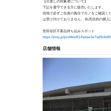
【引渡しの対象者について】

下記を遵守できる⽅に販売いたします。

現地で必ずご⾃⾝の責任でモノをご確認く
は受け付けておりません。 転売⽬的の購⼊は
https://jmty.jp/profiles/614adae3e7ad9c6d
店舗情報