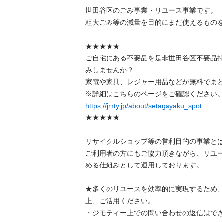
世⽥⾕区のごみ事業・リユース事業です。

粗⼤ごみ等の減量を⽬的にまだ使えるものを
★★★★★

ご自宅にある不要品を是非世田谷区不要品
みしませんか？

家電や家具、レジャー用品などが無料でまと
https://jmty.jp/about/setagayaku_spot
★★★★★

リサイクルショップ等の営利目的の事業とは
ご利用者の方にもご協力頂きながら、リユ
める仕組みとして運用しております。

★多くのリユースを効率的に実現するため
上、ご活用ください。

・ジモティー上での問い合わせの返信はで