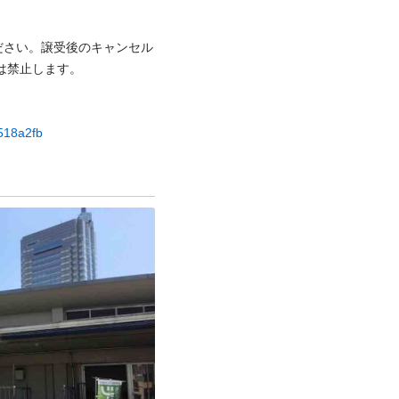
ださい。譲受後のキャンセル
禁⽌します。

9518a2fb