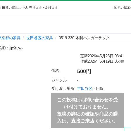
0519-330 木製ハンガーラック (世田谷区不要品持込み) 世田谷の家具の中古あげます・譲ります｜ジモティーで不用品の処分
中古
売ります・あげます
地元の掲示
東京都の家具
世田谷区の家具
0519-330 木製ハンガーラック
D : 1p9fuw）
更新
2026年5月23日 03:41
作成
2026年5月19日 06:40
価格
500円
ジャンル
-
受け渡し場所
世田谷区
 - 用賀
この投稿はお問い合わせを受
け付けておりません。
投稿の詳細の確認や商品の購
入は、直接ご来店ください。