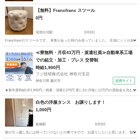
【無料】Francfranc スツール
0円
清澄白河駅
8月8日
Francfrancのスツールです。 来客があった時のみ使っていました。 生地にシミが
東京
江東区
清澄白河駅
椅子
Francfranc
≪寮無料・月収43万円・派遣社員≫自動車系工場
での組立・加工・プレス 交替制
時給1,900円
フジ技研株式会社 神奈川支店
神奈川県 藤沢市
提携サイト
★新年度時給UP1,900円／残業・深夜2,375円 更に3か月毎に12万円の奨励金を含む
神奈川
藤沢市
その他
白色の洋服タンス お譲りします！
1,000円
板橋駅
8月8日
娘が引っ越し先には持っていけないとの事ですので、お譲りしたいと思います。 観音開