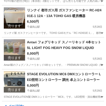
TOTO製の壁付け蛇口（単水栓）2個セットです。 ばら売りも可能です 人気の高い十字
東京
世田谷区
千歳烏山駅
家庭用品
TOTO
リンナイ 都市ガス用 ガスファンヒーター RC-H24
01E-1 12A・13A TOHO GAS 暖房機器
6,500円
売ります
千歳烏山駅
5月28日
リンナイ製 ガスファンヒーターです。 TOHO GASモデル「RC-H2401E-1」。 都
東京
世田谷区
千歳烏山駅
季節、空調家電
TOHO GAS
Antari フォグリキッド スノーリキッド 4本セット
5L LIGHT FOG HEAVY FOG SNOW LIQUID
8,000円
売ります
千歳烏山駅
5月28日
Antari製のフォグ／スノーリキッド4本セットです。 ・PREMIUM SNOW LIQUID（SL-5A
東京
世田谷区
千歳烏山駅
その他
FLR
STAGE EVOLUTION MC6 DMXコントローラー L
ED照明コントローラー 調光 卓上コントローラー
6,000円
売ります
千歳烏山駅
5月29日
STAGE EVOLUTION製 DMXコントローラー「MC6」です。 LED照明・演出機材用
東京
世田谷区
千歳烏山駅
エフェクター、PA機器
ページTOPへ