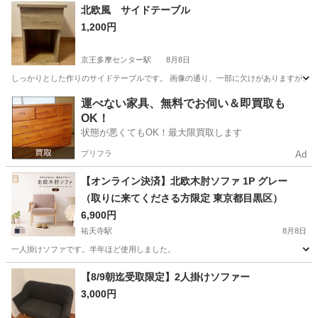
東京
北区
板橋駅
収納家具
タンス
北欧風 サイドテーブル
1,200円
京王多摩センター駅
8月8日
しっかりとした作りのサイドテーブルです。 画像の通り、一部に欠けがありますが、綺麗な
東京
多摩市
京王多摩センター駅
収納家具
運べない家具、無料でお伺い＆即買取も
OK！
状態が悪くてもOK！最大限買取します
プリフラ
Ad
【オンライン決済】北欧木肘ソファ 1P グレー
（取りに来てくださる方限定 東京都目黒区）
6,900円
祐天寺駅
8月8日
一人掛けソファです。半年ほど使用しました。
東京
目黒区
祐天寺駅
ソファ
一人
【8/9朝迄受取限定】2人掛けソファー
3,000円