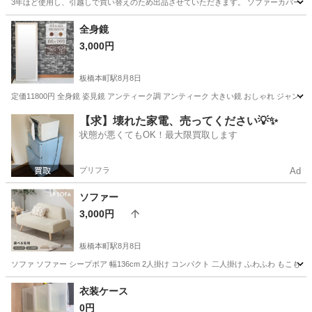
3年ほど使用し、引越しで買い替えのため出品させていただきます。 ソファーカバーを
東京
世田谷区
久我山駅
ソファ
全身鏡
3,000円
板橋本町駅
8月8日
定価11800円 全身鏡 姿見鏡 アンティーク調 アンティーク 大きい鏡 おしゃれ ジャンボミラー
東京
板橋区
板橋本町駅
ミラー/鏡
ミラー
【求】壊れた家電、売ってください💡✨
状態が悪くてもOK！最大限買取します
プリフラ
Ad
ソファー
3,000円
板橋本町駅
8月8日
ソファ ソファー シープボア 幅136cm 2人掛け コンパクト 二人掛け ふわふわ もこもこ 
東京
板橋区
板橋本町駅
家具
衣装ケース
0円