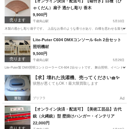
【オンライン決済・配送可】【箱付き】白檀（び
ゃくだん）扇子 透かし彫り 香木
9,900円
売ります
千歳烏山駅
5月10日
木製の透かし彫り扇子です。 上品なお香のような香りがあり、白檀を思わせる落ち着いた
東京
世田谷区
千歳烏山駅
その他
白檀
Lite-Puter C604 DMXコンソール 6ch 2台セット
照明機材
9,500円
売ります
千歳烏山駅
5月29日
Lite-Puter製 DMX照明コントローラー CX-604 2台セットです。 舞台照明、
東京
世田谷区
千歳烏山駅
エフェクター、PA機器
機材
【求】壊れた洗濯機、売ってください🧺✨
状態が悪くてもOK！最大限買取します
プリフラ
Ad
【オンライン決済・配送可】【美術工芸品】古代
銃（火縄銃）型 壁掛けハンガー・インテリア
22,000円
売ります