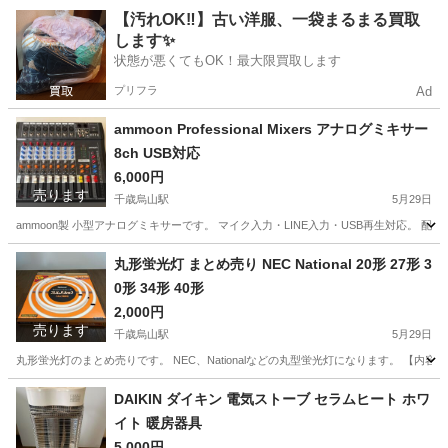
東京
世田谷区
千歳烏山駅
椅子
ポータブルトイレ
【汚れOK‼️】古い洋服、一袋まるまる買取
します✨
状態が悪くてもOK！最大限買取します
プリフラ
Ad
ammoon Professional Mixers アナログミキサー
8ch USB対応
6,000円
売ります
千歳烏山駅
5月29日
ammoon製 小型アナログミキサーです。 マイク入力・LINE入力・USB再生対応。 
東京
世田谷区
千歳烏山駅
エフェクター、PA機器
丸形蛍光灯 まとめ売り NEC National 20形 27形 3
0形 34形 40形
ammoon
2,000円
売ります
千歳烏山駅
5月29日
丸形蛍光灯のまとめ売りです。 NEC、Nationalなどの丸型蛍光灯になります。 【内容】 ・27形
東京
世田谷区
千歳烏山駅
生活家電
NEC
DAIKIN ダイキン 電気ストーブ セラムヒート ホワ
イト 暖房器具
5,000円