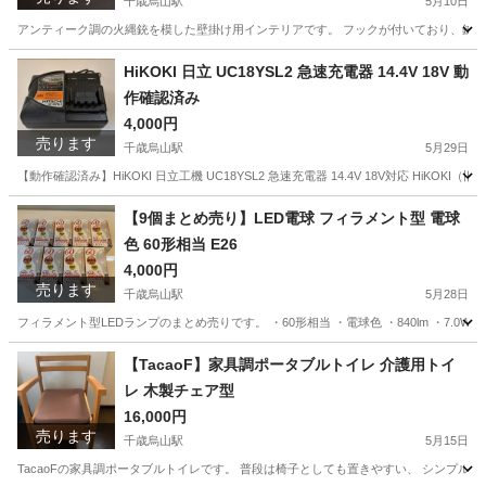
千歳烏山駅
5月10日
アンティーク調の火縄銃を模した壁掛け用インテリアです。 フックが付いており、鍵をか
東京
世田谷区
千歳烏山駅
インテリア雑貨/小物
火縄銃
HiKOKI 日立 UC18YSL2 急速充電器 14.4V 18V 動
作確認済み
4,000円
売ります
千歳烏山駅
5月29日
【動作確認済み】HiKOKI 日立工機 UC18YSL2 急速充電器 14.4V 18V対応 HiKOK
東京
世田谷区
千歳烏山駅
その他
YSL
【9個まとめ売り】LED電球 フィラメント型 電球
色 60形相当 E26
4,000円
売ります
千歳烏山駅
5月28日
フィラメント型LEDランプのまとめ売りです。 ・60形相当 ・電球色 ・840lm ・7
東京
世田谷区
千歳烏山駅
その他
フィラメント
【TacaoF】家具調ポータブルトイレ 介護用トイ
レ 木製チェア型
16,000円
売ります
千歳烏山駅
5月15日
TacaoFの家具調ポータブルトイレです。 普段は椅子としても置きやすい、 シンプル