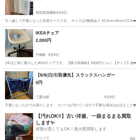
堀切菖蒲園駅
8月8日
引っ越しで不要になった衣装ケースです。 サイズは3種類あり 43.5cm×30cm×73.5cm が1個 43
東京
葛飾区
堀切菖蒲園駅
収納家具
IKEAチェア
2,000円
竹橋駅
8月8日
1年ほど前に購入したIKEAチェアです。 【購入時価格】6000円ぐらい 【サイズ】縦
東京
千代田区
竹橋駅
椅子
IKEA
【8/9(日)引取優先】スラックスハンガー
0円
三鷹台駅
8月8日
不要になったのでお譲りします。 カバーは汚れているので不要な場合はお伝えください。 8/9(日)に受
東京
三鷹市
三鷹台駅
収納家具
【汚れOK‼️】古い洋服、一袋まるまる買取
します✨
状態が悪くてもOK！最大限買取します
プリフラ
Ad