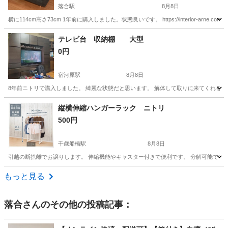
落合駅
8月8日
横に114cm高さ73cm 1年前に購入しました。状態良いです。 https://interior-arne.com/produ
東京
新宿区
落合駅
ソファ
ソファー
テレビ台 収納棚 大型
0円
宿河原駅
8月8日
8年前ニトリで購入しました。 綺麗な状態だと思います。 解体して取りに来てくれる
東京
世田谷区
宿河原駅
収納家具
大型
縦横伸縮ハンガーラック ニトリ
500円
千歳船橋駅
8月8日
引越の断捨離でお譲りします。 伸縮機能やキャスター付きで便利です。 分解可能です
東京
世田谷区
千歳船橋駅
ドレッサー
もっと見る
落合
さんのその他の投稿記事：