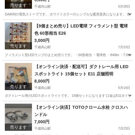
売ります
千歳烏山駅
5月28日
DAIKINの電気ストーブです。 ホワイトカラーのシンプルな暖房器具になります。 首
東京
世田谷区
千歳烏山駅
季節、空調家電
【9個まとめ売り】LED電球 フィラメント型 電球
色 60形相当 E26
3,000円
売ります
千歳烏山駅
7月23日
フィラメント型LEDランプのまとめ売りです。 ・60形相当 ・電球色 ・840lm ・7.0
東京
世田谷区
千歳烏山駅
その他
フィラメント
【オンライン決済・配送可】ダクトレール用 LED
スポットライト 15個セット E11 店舗照明
8,000円
売ります
千歳烏山駅
5月14日
ダクトレール用のLEDスポットライトです。 15個セットになります 口金はE11タイプ
東京
世田谷区
千歳烏山駅
照明器具
スポットライト
【オンライン決済】TOTOクローム水栓 クロスハ
ンドル
7,000円
売ります
千歳烏山駅
7月23日