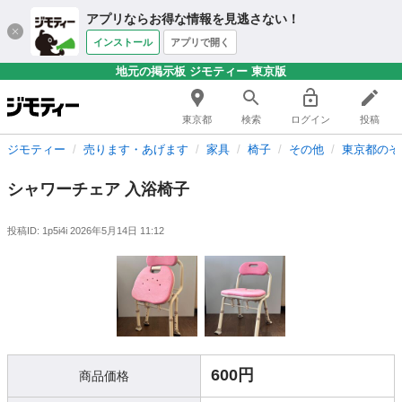
アプリならお得な情報を見逃さない！
インストール
アプリで開く
地元の掲示板 ジモティー 東京版
東京都
検索
ログイン
投稿
ジモティー
売ります・あげます
家具
椅子
その他
東京都のそ
シャワーチェア 入浴椅子
投稿ID: 1p5i4i
2026年5月14日 11:12
600円
商品価格