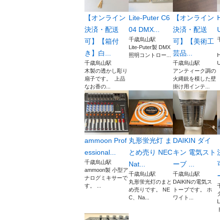
【オンライン
Lite-Puter C6
【オンライン
決済・配送
04 DMX...
決済・配送
千歳烏山駅
可】【箱付
可】【美術工
Lite-Puter製 DMX
き】白...
芸品...
照明コントロー...
千歳烏山駅
千歳烏山駅
U
木製の透かし彫り
アンティーク調の
扇子です。 上品
火縄銃を模した壁
なお香の...
掛け用インテ...
ammoon Prof
丸形蛍光灯 ま
DAIKIN ダイ
essional...
とめ売り NEC
キン 電気スト
千歳烏山駅
Nat...
ーブ ...
ammoon製 小型ア
千歳烏山駅
千歳烏山駅
ナログミキサーで
丸形蛍光灯のまと
DAIKINの電気ス
す。 ...
め売りです。 NE
トーブです。 ホ
C、Na...
ワイト...