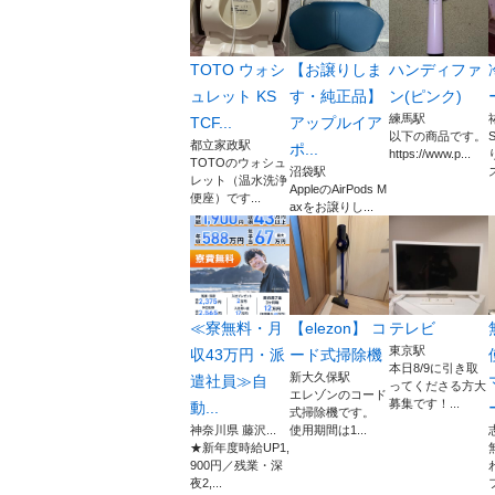
TOTO ウォシ
【お譲りしま
ハンディファ
ュレット KS
す・純正品】
ン(ピンク)
練馬駅
TCF...
アップルイア
以下の商品です。
都立家政駅
ポ...
https://www.p...
TOTOのウォシュ
沼袋駅
ス
レット（温水洗浄
AppleのAirPods M
便座）です...
axをお譲りし...
≪寮無料・月
【elezon】 コ
テレビ
東京駅
収43万円・派
ード式掃除機
本日8/9に引き取
新大久保駅
遣社員≫自
ってくださる方大
エレゾンのコード
募集です！...
動...
式掃除機です。
神奈川県 藤沢...
使用期間は1...
★新年度時給UP1,
900円／残業・深
夜2,...