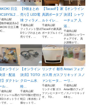
HiKOKI 日立
【9個まとめ
【TacaoF】家
【オンライン
UC18YSL2 ...
売り】LED電
具調ポータブ
決済】シャワ
千歳烏山駅
球 フィラメ...
ルトイレ...
ーチェア 入
【動作確認済み】
千歳烏山駅
千歳烏山駅
浴...
HiKOKI 日立工機
フィラメント型LE
TacaoFの家具調
C...
千歳烏山駅
Dランプのまとめ
ポータブルトイレ
入浴用のシャワー
売りです。...
です。 ...
チェアです。 高
さ調整がで...
【オンライン
【オンライン
リンナイ 都市
Antari フォグ
決済・配送
決済】TOTO
ガス用 ガスフ
リキッド スノ
可】ダクトレ
クローム水
ァンヒータ...
ーリ...
千歳烏山駅
千歳烏山駅
ール...
栓...
リンナイ製 ガス
Antari製のフォグ
千歳烏山駅
千歳烏山駅
ファンヒーターで
／スノーリキッド
ダクトレール用の
TOTO製の壁付け
す。 TO...
4本セ...
LEDスポットライ
蛇口（単水栓）2
トです。 ...
個セットで...