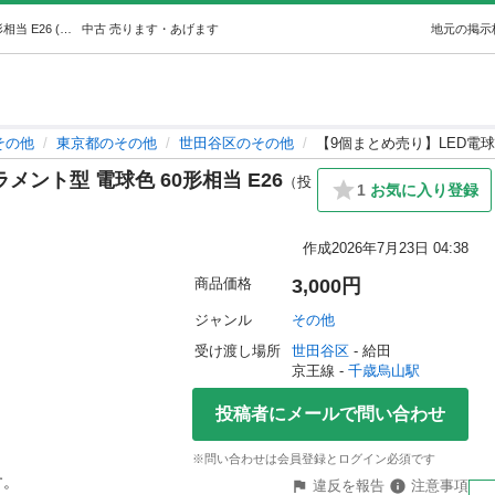
【9個まとめ売り】LED電球 フィラメント型 電球色 60形相当 E26 (落合) 千歳烏山のその他の中古あげます・譲ります｜ジモティーで不用品の処分
中古
売ります・あげます
地元の掲示
その他
東京都のその他
世田谷区のその他
【9個まとめ売り】LED電球 
メント型 電球色 60形相当 E26
（投
1
お気に入り登録
作成
2026年7月23日 04:38
商品価格
3,000円
ジャンル
その他
受け渡し場所
世田谷区
 - 給田
京王線 - 
千歳烏山駅
投稿者にメールで問い合わせ
※問い合わせは会員登録とログイン必須です


違反を報告
注意事項