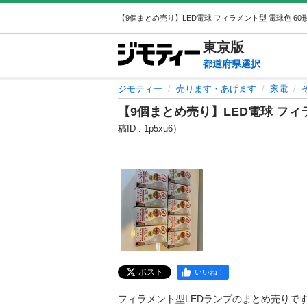
東京
版
都道府県選択
ジモティー
売ります・あげます
家電
【9個まとめ売り】LED電球 フィラ
稿ID : 1p5xu6）
ポスト
いいね！
フィラメント型LEDランプのまとめ売りです。