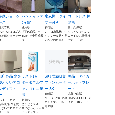
冷蔵ショーケ
ハンディファ
扇風機（タイ
コードレス 掃
ース
ン(白)
マー付き）
除機
祐天寺駅
練馬駅
新宿区
新大久保駅
SUNTORYロゴ入
以下の商品です。
レトロ扇風機で
ソウイジャパンの
り冷蔵ショーケー
Blank 携帯用扇風
す。シール跡や見
コードレス掃除機
 ...
機 ...
えない汚れ等あ...
です。 充電...
無印良品 水を
ラスト1台！
SKJ 電気暖炉
美品 タイガ
使わないアロ
ポータブルフ
ファンヒータ
ーホットプレ
マディフュ
ァン（ミニ扇
ー SK...
ート
篠崎駅
武蔵小山駅
ー...
風...
引っ越しのため出
[商品名] TIGER タ
志村三丁目駅
新宿区
品します。 SKJ
イガー ホットプ...
無印良品 水を使
とうとうラスト1
電気暖...
わないアロマディ
台になった大人気
フューザー ...
ハンディファ...