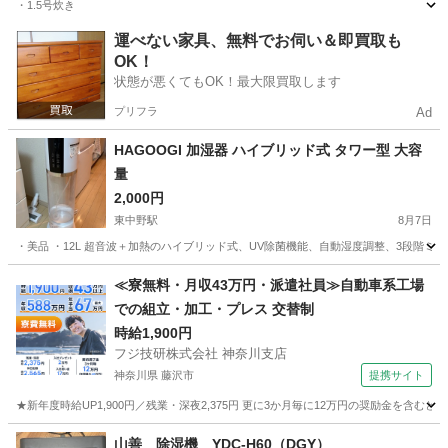
・1.5号炊き
東京
中野区
東中野駅
キッチン家電
コイズミ
運べない家具、無料でお伺い＆即買取も
OK！
状態が悪くてもOK！最大限買取します
プリフラ
Ad
HAGOOGI 加湿器 ハイブリッド式 タワー型 大容
量
2,000円
東中野駅
8月7日
・美品 ・12L 超音波＋加熱のハイブリッド式、UV除菌機能、自動湿度調整、3段階ミ
東京
中野区
東中野駅
季節、空調家電
HAGOOGI
≪寮無料・月収43万円・派遣社員≫自動車系工場
での組立・加工・プレス 交替制
時給1,900円
フジ技研株式会社 神奈川支店
神奈川県 藤沢市
提携サイト
★新年度時給UP1,900円／残業・深夜2,375円 更に3か月毎に12万円の奨励金を含む
神奈川
藤沢市
その他
山善 除湿機 YDC-H60（DGY）