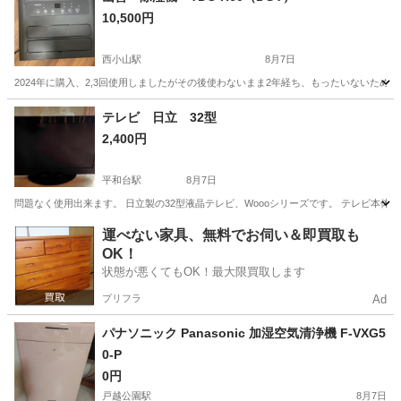
10,500円
西小山駅
8月7日
2024年に購入、2,3回使用しましたがその後使わないまま2年経ち、もったいないため出品いたします
東京
目黒区
西小山駅
季節、空調家電
テレビ 日立 32型
2,400円
平和台駅
8月7日
問題なく使用出来ます。 日立製の32型液晶テレビ、Woooシリーズです。 テレビ本体のみです。 - ブランド
東京
練馬区
平和台駅
テレビ
Wooo
運べない家具、無料でお伺い＆即買取も
OK！
状態が悪くてもOK！最大限買取します
プリフラ
Ad
パナソニック Panasonic 加湿空気清浄機 F-VXG5
0-P
0円
戸越公園駅
8月7日