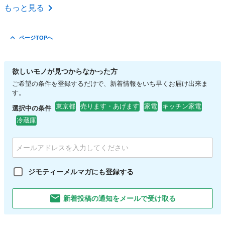
東京
新宿区
東新宿駅
美容家電
イオン
もっと見る
ページTOPへ
欲しいモノが見つからなかった方
ご希望の条件を登録するだけで、新着情報をいち早くお届け出来ま
す。
東京都
売ります・あげます
家電
キッチン家電
選択中の条件
冷蔵庫
ジモティーメルマガにも登録する
新着投稿の通知をメールで受け取る