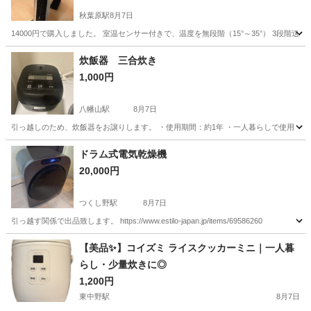
秋葉原駅
8月7日
14000円で購入しました。 室温センサー付きで、温度を無段階（15°～35°） 3段階送
東京
千代田区
秋葉原駅
季節、空調家電
炊飯器 三合炊き
1,000円
八幡山駅
8月7日
引っ越しのため、炊飯器をお譲りします。 ・使用期間：約1年 ・一人暮らしで使用 ・ペ
東京
杉並区
八幡山駅
キッチン家電
ドラム式電気乾燥機
20,000円
つくし野駅
8月7日
引っ越す関係で出品致します。 https://www.estilo-japan.jp/items/69586260
東京
町田市
つくし野駅
生活家電
【美品✨】コイズミ ライスクッカーミニ｜一人暮
らし・少量炊きに◎
1,200円
東中野駅
8月7日