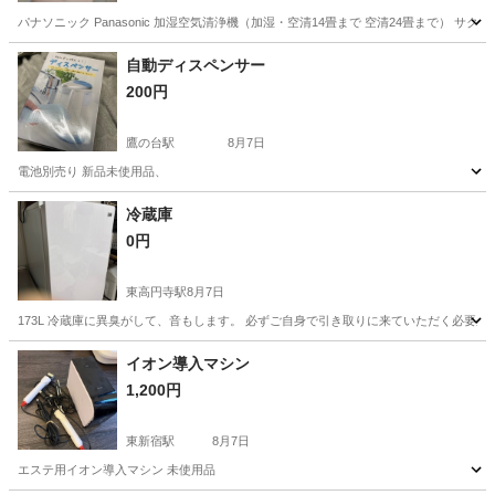
パナソニック Panasonic 加湿空気清浄機（加湿・空清14畳まで 空清24畳まで） サクラ
東京
品川区
戸越公園駅
季節、空調家電
自動ディスペンサー
200円
鷹の台駅
8月7日
電池別売り 新品未使用品、
東京
国分寺市
鷹の台駅
キッチン家電
ディスペンサー
冷蔵庫
0円
東高円寺駅
8月7日
173L 冷蔵庫に異臭がして、音もします。 必ずご自身で引き取りに来ていただく必要が
東京
中野区
東高円寺駅
キッチン家電
イオン導入マシン
1,200円
東新宿駅
8月7日
エステ用イオン導入マシン 未使用品