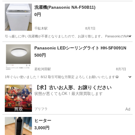
洗濯機(Panasonic NA-F50B11)
0円
千駄木駅
8月7日
引っ越しに伴い洗濯機が不要となりましたので、お譲り致します。 PanasonicのNA
東京
文京区
千駄木駅
生活家電
Panasonic
Panasonic LEDシーリングライト HH-SF0091N
500円
若松河田駅
8月7日
1年ぐらい使いました！ 8/12 取引可能な方限定 よろしくお願いいたします😭
東京
新宿区
若松河田駅
家電
【求】古いお人形、お譲りください
状態が悪くてもOK！最大限買取します
プリフラ
Ad
ヒーター
3,000円