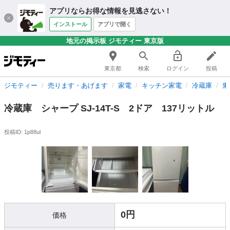
アプリならお得な情報を見逃さない！
インストール
アプリで開く
地元の掲示板 ジモティー 東京版
東京都
検索
ログイン
投稿
ジモティー
売ります・あげます
家電
キッチン家電
冷蔵庫
東
冷蔵庫 シャープ SJ-14T-S 2ドア 137リットル
投稿ID: 1p88ul
0円
価格