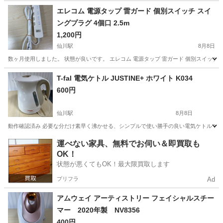
神奈川
藤沢市
その他
エレコム 電源タップ 雷ガード 個別スイッチ スイ
ングプラグ 4個口 2.5m
1,200円
仙川駅
8月8日
数ヶ月使用しました。 状態が良いです。 エレコム 電源タップ 雷ガード 個別スイッチ スイン
東京
調布市
仙川駅
生活家電
スイッチ
T-fal 電気ケトル JUSTINE+ ホワイト K034
600円
仙川駅
8月8日
動作確認済み 必要な分だけ素早く沸かせる、シンプルで使い勝手の良い電気ケトルです。 - ブランド:
東京
調布市
仙川駅
キッチン家電
運べない家具、無料でお伺い＆即買取も
OK！
状態が悪くてもOK！最大限買取します
プリフラ
Ad
アムウェイ アーティストリー フェイシャルスチー
マー 2020年製 NV8356
400円