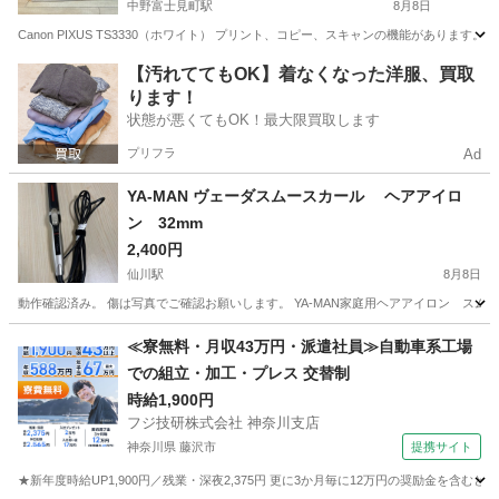
中野富士見町駅
8月8日
Canon PIXUS TS3330（ホワイト） プリント、コピー、スキャンの機能があ
東京
中野区
中野富士見町駅
生活家電
【汚れててもOK】着なくなった洋服、買取
ります！
状態が悪くてもOK！最大限買取します
プリフラ
Ad
YA-MAN ヴェーダスムースカール ヘアアイロ
ン 32mm
2,400円
仙川駅
8月8日
動作確認済み。 傷は写真でご確認お願いします。 YA-MAN家庭用ヘアアイロン スム
東京
調布市
仙川駅
美容家電
≪寮無料・月収43万円・派遣社員≫自動車系工場
での組立・加工・プレス 交替制
時給1,900円
フジ技研株式会社 神奈川支店
神奈川県 藤沢市
提携サイト
★新年度時給UP1,900円／残業・深夜2,375円 更に3か月毎に12万円の奨励金を含む