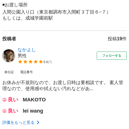
◾️お渡し場所

入間公園入り口（東京都調布市入間町３丁目６−７）

もしくは、成城学園前駅
投稿者
投稿
19
件
なかよし
男性
フォローする
5.0
(
7
)
身分証
電話番号
お休みが不規則なので、お渡し日時は要相談です。 素人管
理なので、使用感や拭えない汚れなどがあ...
良い
MAKOTO
良い
lei wang
評価をもっと見る