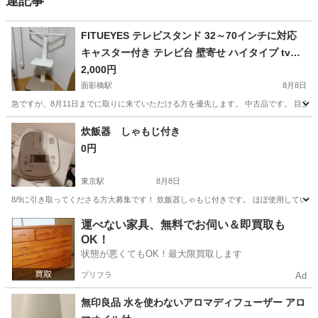
連記事
FITUEYES テレビスタンド 32～70インチに対応
キャスター付き テレビ台 壁寄せ ハイタイプ tvス
タンド 移動式 自立式 tv stand 幅60cmの木製台座
2,000円
耐荷重40kg VESA600x400mmまで 高さ調整可能
面影橋駅
8月8日
左右首振り可能 棚板付き 木目調 ホワイト
急ですが、8月11日までに取りに来ていただける方を優先します。 中古品です。 目立っ
東京
新宿区
面影橋駅
テレビ
70インチ
炊飯器 しゃもじ付き
0円
東京駅
8月8日
8/9に引き取ってくださる方大募集です！ 炊飯器しゃもじ付きです。 ほぼ使用してい
東京
中央区
東京駅
キッチン家電
運べない家具、無料でお伺い＆即買取も
OK！
状態が悪くてもOK！最大限買取します
プリフラ
Ad
無印良品 水を使わないアロマディフューザー アロ