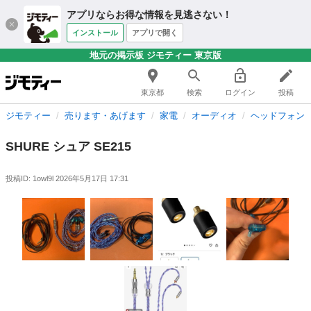
アプリならお得な情報を見逃さない！
インストール
アプリで開く
地元の掲示板 ジモティー 東京版
東京都
検索
ログイン
投稿
ジモティー
売ります・あげます
家電
オーディオ
ヘッドフォン
SHURE シュア SE215
投稿ID: 1owl9l
2026年5月17日 17:31