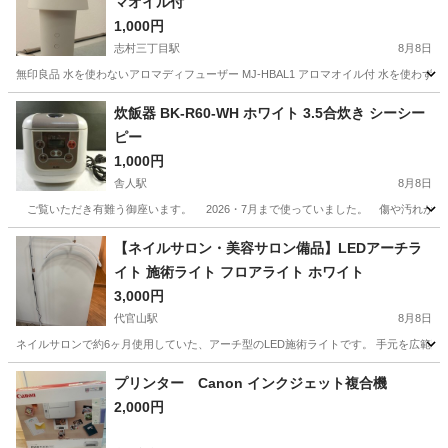
マオイル付
1,000円
志村三丁目駅
8月8日
無印良品 水を使わないアロマディフューザー MJ-HBAL1 アロマオイル付 水を使
東京
板橋区
志村三丁目駅
生活家電
炊飯器 BK-R60-WH ホワイト 3.5合炊き シーシー
ピー
1,000円
舎人駅
8月8日
ご覧いただき有難う御座います。 2026・7月まで使っていました。 傷や汚れがあ
東京
足立区
舎人駅
キッチン家電
【ネイルサロン・美容サロン備品】LEDアーチラ
イト 施術ライト フロアライト ホワイト
3,000円
代官山駅
8月8日
ネイルサロンで約6ヶ月使用していた、アーチ型のLED施術ライトです。 手元を広範囲
東京
渋谷区
代官山駅
美容家電
ライト
プリンター Canon インクジェット複合機
2,000円