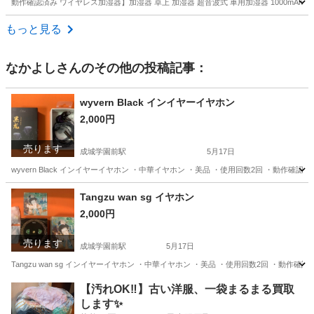
動作確認済み ワイヤレス加湿器】加湿器 卓上 加湿器 超音波式 車用加湿器 1000mAh電池内
東京
調布市
仙川駅
季節、空調家電
もっと見る
なかよし
さんのその他の投稿記事：
wyvern Black インイヤーイヤホン
2,000円
売ります
成城学園前駅
5月17日
wyvern Black インイヤーイヤホン ・中華イヤホン ・美品 ・使用回数2回 ・動作確
東京
世田谷区
成城学園前駅
オーディオ
イヤホン
Tangzu wan sg イヤホン
2,000円
売ります
成城学園前駅
5月17日
Tangzu wan sg インイヤーイヤホン ・中華イヤホン ・美品 ・使用回数2回 ・動
東京
世田谷区
成城学園前駅
オーディオ
イヤホン
【汚れOK‼️】古い洋服、一袋まるまる買取
します✨