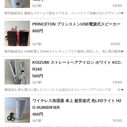
仙川駅
8月8日
動作確認済み 微細なスチームで肌をケアする、コンパクトで洗練されたデザインのフェイススチー
東京
調布市
仙川駅
美容家電
PRINCETON プリンストンUSB電源式スピーカー
800円
仙川駅
8月8日
動作確認済み USB給電と3.5mmステレオミニプラグ接続に対応した、赤と黒の配色が特徴的なコ
東京
調布市
仙川駅
オーディオ
USB
KOIZUMI ストレートヘアアイロン ホワイト KCC-
R160
500円
仙川駅
8月8日
確認済み 持ち運びに適したコンパクトな設計のストレートヘアアイロンです。 - タイプ: 
東京
調布市
仙川駅
美容家電
ワイヤレス加湿器 卓上 超音波式 色LEDライト H2
O HUMIDIFIER
400円
仙川駅
8月8日